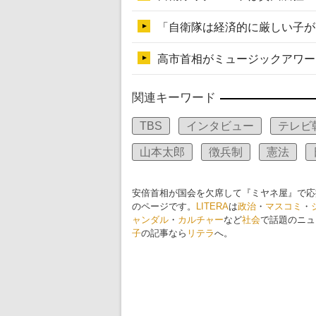
関連キーワード
TBS
インタビュー
テレビ
山本太郎
徴兵制
憲法
安倍首相が国会を欠席して『ミヤネ屋』で応
のページです。
LITERA
は
政治
・
マスコミ
・
ャンダル
・
カルチャー
など
社会
で話題のニュ
子
の記事なら
リテラ
へ。