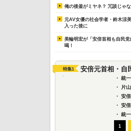
俺の後釜がミヤネ？ 冗談じゃ
元AV女優の社会学者・鈴木涼
入った後に
美輪明宏が「安倍首相も自民党
喝！
安倍元首相・自
特集
1
・
統一教
・
片山さ
・
安倍元
・
安倍晋
・
統一