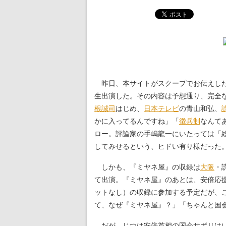
昨日、本サイトがスクープでお伝えし
生出演した。その内容は予想通り、完全
根誠司
はじめ、
日本テレビ
の青山和弘、
かに入ってるんですね」「
徴兵制
なんて
ロー。評論家の手嶋龍一にいたっては「
してみせるという、ヒドい有り様だった
しかも、『ミヤネ屋』の収録は
大阪
・
て出演。『ミヤネ屋』のあとは、安倍応
ットなし）の収録に参加する予定だが、
て、なぜ『ミヤネ屋』？」「ちゃんと国
だが、じつは安倍首相の国会サボリはい