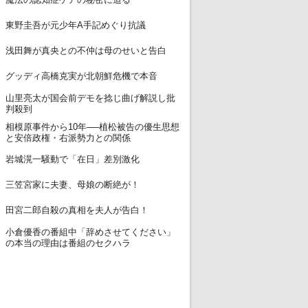
12
東野圭吾が元少年A手記めぐり抗議
13
浅田舞が真央との不仲は母のせいと告白
14
グッディ高橋克実が北朝鮮危機で本音
山里亮太が国会前デモを捻じ曲げ解説し批
15
判殺到
相模原事件から10年──植松被告の優生思想
16
と安倍政権・右派勢力との関係
17
岩城滉一騒動で「在日」差別激化
18
三笠宮家に夫妻、母娘の断絶が！
19
田宮二郎自殺の真相を夫人が告白！
小倉優香の番組中「辞めさせてください」
20
の本当の理由は番組のセクハラ