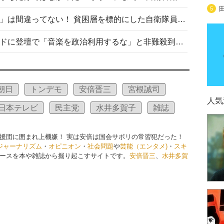
5
「自衛隊は経済的に厳しい子が」は間違ってない！ 貧困層を標的にした自衛隊員募集、やす子、山上被告も…日本でも進む“経済的徴兵制”
高市首相がミュージックアワードに登壇で「音楽を政治利用するな」と非難殺到！ MAJの国策的本質を批判する声も
朝日
トンデモ
安倍晋三
宮根誠司
人気
日本テレビ
民主党
水井多賀子
雑誌
援団に囲まれ上機嫌！ 実は安倍は国会サボリの常習犯だった！
ジャーナリズム
・
オピニオン
・
社会問題
や
芸能（エンタメ)
・
スキ
ースを本や雑誌から掘り起こすサイトです。
安倍晋三
、
水井多賀