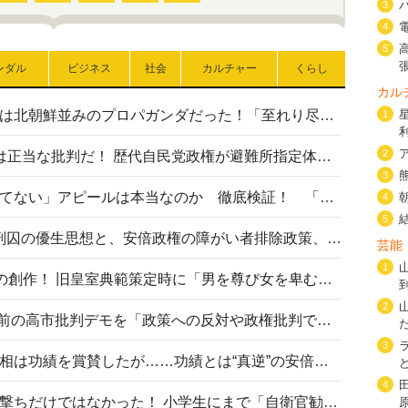
3
4
5
ンダル
ビジネス
社会
カルチャー
くらし
カル
高市首相の熊本地震避難所視察は北朝鮮並みのプロパガンダだった！「至れり尽くせり」の選ばれた避難所の一方で実態は…
1
2
〈#ミサイルよりクーラーを〉は正当な批判だ！ 歴代自民党政権が避難所指定体育館へのエアコン設置を遅らせてきた客観的事実
3
高市首相の「休んでない」「寝てない」アピールは本当なのか 徹底検証！ 「資料読み込み」「アイロンがけ」も矛盾だらけ…
4
5
相模原事件から10年──植松死刑囚の優生思想と、安倍政権の障がい者排除政策、右派勢力の差別主義との関係を改めて問う
芸能
1
“男系男子の皇位継承”は明治期の創作！ 旧皇室典範策定時に「男を尊び女を卑むの慣習、人民の脳髄」とトンデモ論で女性天皇を否定
2
山里亮太が『DayDay.』で国会前の高市批判デモを「政策への反対や政権批判でない」と捻じ曲げ解説 デモ参加者から批判殺到
3
安倍晋三元首相の命日で高市首相は功績を賞賛したが……功績とは“真逆”の安倍元首相のトンデモ発言を振り返る
4
自衛隊リクルートは貧困層狙い撃ちだけではなかった！ 小学生にまで「自衛官勧誘」目的のパンフレット作成