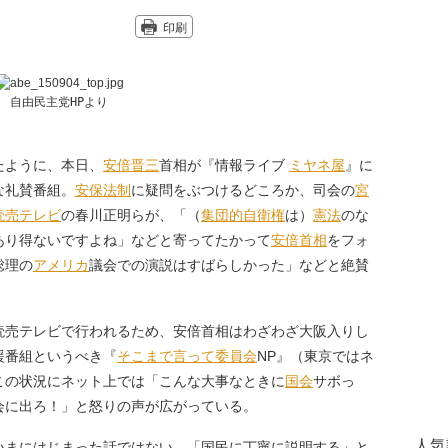
印刷
自由民主党HPより
たように、本日、
安倍晋三
首相が『情報ライブ
ミヤネ屋
』に
な礼賛番組。
安保法制
に疑問をぶつけるどころか、司会の
宮
読売テレビ
の春川正明らが、「（
集団的自衛権
は）
憲法
のな
あり得ないですよね」などと寄ってたかって
安倍首相
をフォ
総理の
アメリカ
議会での演説はすばらしかった」などと絶賛
。
読売テレビで行われるため、安倍首相はわざわざ大阪入りし
援番組というべき『
そこまで言って委員会
NP』（東京ではネ
この状況にネット上では「こんな大事なときに
国会
サボっ
会に出ろ！」と怒りの声が広がっている。
人気
まにはじまった話ではない。「国民に丁寧に説明する」と