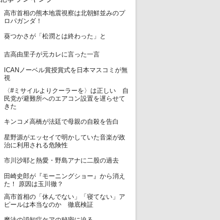
高市首相の熊本地震視察は北朝鮮並みのプ
1
ロパガンダ！
2
葵つかさが「松潤とは終わった」と
3
吉高由里子が元カレに言った一言
ICANノーベル賞授賞式を日本マスコミが無
4
視
〈#ミサイルよりクーラーを〉は正しい 自
5
民党が避難所へのエアコン設置を遅らせて
きた
6
キンコメ高橋が法廷で母親の自殺を告白
星野源がエッセイで明かしていた音楽が政
7
治に利用される危険性
8
市川沙耶と熱愛・野島アナに二股の過去
田崎史郎が『モーニングショー』から消え
9
た！ 原因は玉川徹？
高市首相の「休んでない」「寝てない」ア
10
ピールは本当なのか 徹底検証
11
魔法の認知症ケアの秘密に迫る