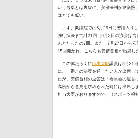
いう言葉とは裏腹に、安保法制が衆議院
はとても低い。
まず、衆議院では5月26日に審議入り
強行採決まで計21回（6月3日の流会は
んとたったの7回。また、7月27日から
15回開かれ、こちらも安倍首相が出席し
この体たらくに
山本太郎
議員は8月2
に、一番この法案を通したい人が出席し
たが、安倍首相の返答は「委員会の運営
高所から意見を求められた時には出席し
担当大臣がおりますので」（スポーツ報