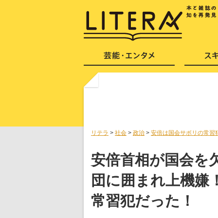
リテラ
>
社会
>
政治
>
安倍は国会サボリの常習
安倍首相が国会を
団に囲まれ上機嫌
常習犯だった！