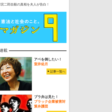
田宮二郎自殺の真相を夫人が告白！
連載
アベを倒したい！
室井佑月
記事一覧へ
ブラ弁は見た！
ブラック企業被害対
策弁護団