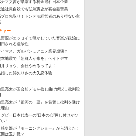
パナマ文書が暴露する税金逃れ日本企業
電通社員自殺でも弘兼憲史が宴会芸賛美
高プロ先取り！トンデモ経営者のあり得ない主
張
チャー
星野源がエッセイで明かしていた音楽が政治に
利用される危険性
アイマス、ガルパン…アニメ業界崩壊？
熊本地震で「朝鮮人が毒を」ヘイトデマ
朝井リョウ、会社やめるってよ！
結婚した綿矢りさの大失恋体験
山里亮太が国会前デモを捻じ曲げ解説し批判殺
到
山里亮太が『銀河の一票』を賞賛し批判を受け
た理由
ラグビー日本代表への“日本の心”押し付けがひ
どい！
田崎史郎が『モーニングショー』から消えた！
原因は玉川徹？