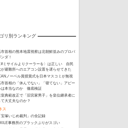
ゴリ別ランキング
高市首相の熊本地震視察は北朝鮮並みのプロパ
ガンダ！
〈#ミサイルよりクーラーを〉は正しい 自民
東京五輪強行開催特別企画 大ウソだら
党が避難所へのエアコン設置を遅らせてきた
・
五輪入場行進にすぎやまこういちの曲、杉田水脈のLGB
ICANノーベル賞授賞式を日本マスコミが無視
高市首相の「休んでない」「寝てない」アピー
・
大ウソだらけの東京五輪！ 安倍・菅・森はどんな嘘を
ルは本当なのか 徹底検証
・
五輪サッカー・久保建英が南アの陽性者に「僕らに損ではない」
皇室典範改正で「旧宮家男子」を皇位継承者に
して大丈夫なのか？
・
五輪関係者が入国当日、築地を散歩！
ネス
・
五輪でIOCラウンジ以外にVIPルーム、広告代理店は物品購入
「宝塚いじめ裁判」の全記録
EXILE事務所のブラックぶりがスゴい