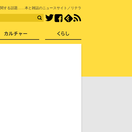
知を再発見
関する話題……本と雑誌のニュースサイト／リテラ
Facebook
feedly
RSS
Twitter
ス
社会
カルチャー
くらし