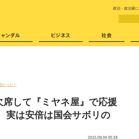
LITERA／リテラ 本と雑誌の
政治・政治家に
芸能・エンタメ
スキャンダル
ビジネ
犯だった！
欠席して『ミヤネ屋』で応援
！ 実は安倍は国会サボリの
2015.09.04 05:29