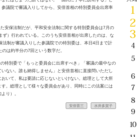
、参議院で審議入りしてから、安倍首相の特別委員会出席率
した安保法制だが、平和安全法制に関する特別委員会は7月の
含まず）行われている。このうち安倍首相が出席したのは、な
安保法制が審議入りした参議院での特別委は、本日4日まで計
たのは約半分の7回という数字だ。
1日の特別委で「もっと委員会に出席すべき」「審議の最中なの
ていない。誰も納得しません」と安倍首相に直接問いただし
において、私は要請に応じないといけない。総理として大所
ます。総理として様々な委員会があり、同時にこの法案には
知より）。
安倍晋三
水井多賀子