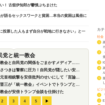
ない！ 古舘伊知郎が鬱憤ぶちまけた
美が語るセックスワークと貧困…本当の貧困は風俗に
カテ
に投票した人もまず自分が戦地に行きなさい」と一
社会
1
2
民党と統一教会
特集
2
会と自民党の関係をごまかすメディア…民放は有田芳生に発言自粛を要求
3
4
つきは警察に圧力！自民党が隠したい安倍元首相と統一教会の深い関係
首相銃撃を安倍批判のせいにして「言論封殺」に利用する自民党応援団
5
三が「統一教会」イベントでトランプと演説！同性婚や夫婦別姓を攻撃
ビジ
教会が安倍トランプ会談を仕掛けた
1
2