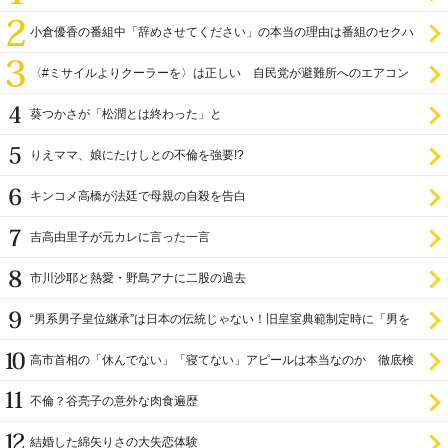
小倉優香の番組中「辞めさせてください」の本当の理由は番組のセクハ
ラ
〈#ミサイルよりクーラーを〉は正しい 自民党が避難所へのエアコン
設置を遅らせてきた
葵つかさが「松潤とは終わった」と
りえママ、娘にたけしとの不倫を強要!?
キンコメ高橋が法廷で母親の自殺を告白
吉高由里子が元カレに言った一言
市川沙耶と熱愛・野島アナに二股の過去
“男系男子皇位継承”は日本の伝統じゃない！旧皇室典範制定時に「男を
尊び女を卑む」と
高市首相の「休んでない」「寝てない」アピールは本当なのか 徹底検
証
不倫？谷亮子の意外な肉食遍歴
結婚した綿矢りさの大失恋体験