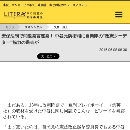
小説、マンガ、ビジネス、週刊誌…本と雑誌のニュース／リテラ
リテラ
スキャンダル
失言・炎上
安保法制で問題発言連発！ 中谷元防衛相に自衛隊の“改憲クーデ
ター”協力の過去が
2015.06.08 08:30
まだある。13年に改憲問題で「週刊プレイボーイ」（集英
社）の取材を受けた中谷に関し同誌でこんなエピソードを暴露
されている。
「まず驚いたのは、自民党の憲法改正起草委員長でもある中谷