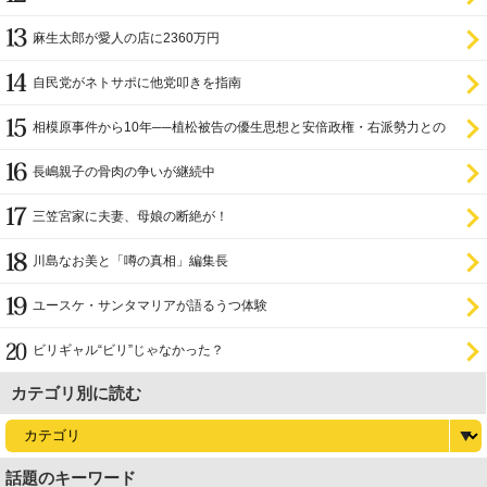
麻生太郎が愛人の店に2360万円
自民党がネトサポに他党叩きを指南
相模原事件から10年──植松被告の優生思想と安倍政権・右派勢力との
関係
長嶋親子の骨肉の争いが継続中
三笠宮家に夫妻、母娘の断絶が！
川島なお美と「噂の真相」編集長
ユースケ・サンタマリアが語るうつ体験
ビリギャル“ビリ”じゃなかった？
カテゴリ別に読む
話題のキーワード