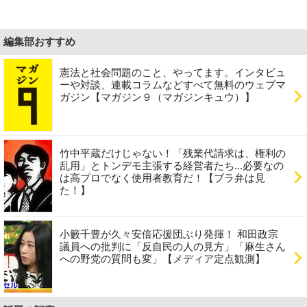
編集部おすすめ
憲法と社会問題のこと、やってます。インタビュ
ーや対談、連載コラムなどすべて無料のウェブマ
ガジン【マガジン９（マガジンキュウ）】
竹中平蔵だけじゃない！「残業代請求は、権利の
乱用」とトンデモ主張する経営者たち...必要なの
は高プロでなく使用者教育だ！【ブラ弁は見
た！】
小籔千豊が久々安倍応援団ぶり発揮！ 和田政宗
議員への批判に「反自民の人の見方」「麻生さん
への野党の質問も変」【メディア定点観測】