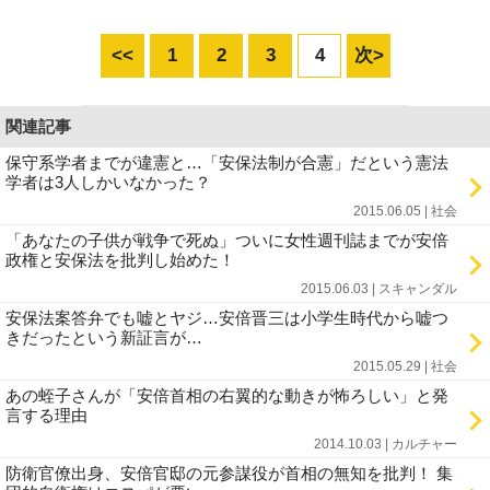
<<
1
2
3
4
次>
関連記事
保守系学者までが違憲と…「安保法制が合憲」だという憲法
学者は3人しかいなかった？
2015.06.05 | 社会
「あなたの子供が戦争で死ぬ」ついに女性週刊誌までが安倍
政権と安保法を批判し始めた！
2015.06.03 | スキャンダル
安保法案答弁でも嘘とヤジ…安倍晋三は小学生時代から嘘つ
きだったという新証言が…
2015.05.29 | 社会
あの蛭子さんが「安倍首相の右翼的な動きが怖ろしい」と発
言する理由
2014.10.03 | カルチャー
防衛官僚出身、安倍官邸の元参謀役が首相の無知を批判！ 集