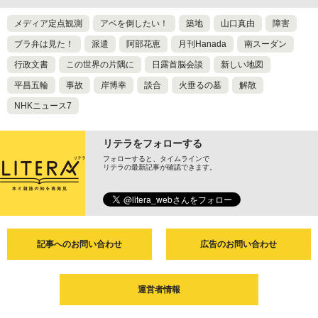
メディア定点観測
アベを倒したい！
築地
山口真由
障害
ブラ弁は見た！
派遣
阿部花恵
月刊Hanada
南スーダン
行政文書
この世界の片隅に
日露首脳会談
新しい地図
平昌五輪
事故
岸博幸
談合
火垂るの墓
解散
NHKニュース7
リテラをフォローする
フォローすると、タイムラインで
リテラの最新記事が確認できます。
記事へのお問い合わせ
広告のお問い合わせ
運営者情報