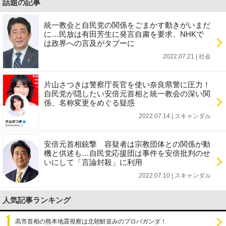
話題の記事
統一教会と自民党の関係をごまかす動きがいまだ
に…民放は有田芳生に発言自粛を要求、NHKで
は政界への言及がタブーに
2022.07.21 | 社会
片山さつきは警察庁長官を使い奈良県警に圧力！
自民党が隠したい安倍元首相と統一教会の深い関
係、名称変更をめぐる疑惑
2022.07.14 | スキャンダル
安倍元首相銃撃 容疑者は宗教団体との関係が動
機と供述も…自民党応援団は事件を安倍批判のせ
いにして「言論封殺」に利用
2022.07.10 | スキャンダル
人気記事ランキング
高市首相の熊本地震視察は北朝鮮並みのプロパガンダ！