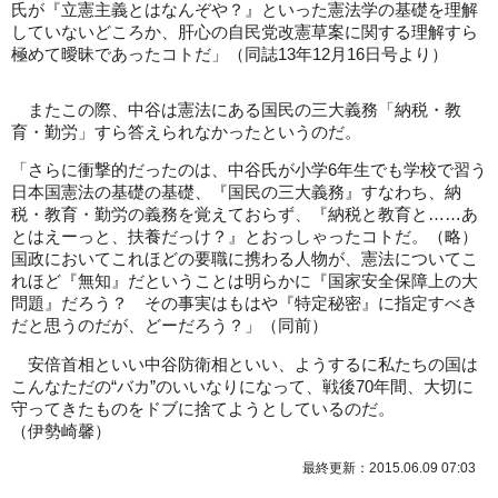
氏が『立憲主義とはなんぞや？』といった憲法学の基礎を理解
していないどころか、肝心の自民党改憲草案に関する理解すら
極めて曖昧であったコトだ」（同誌13年12月16日号より）
またこの際、中谷は憲法にある国民の三大義務「納税・教
育・勤労」すら答えられなかったというのだ。
「さらに衝撃的だったのは、中谷氏が小学6年生でも学校で習う
日本国憲法の基礎の基礎、『国民の三大義務』すなわち、納
税・教育・勤労の義務を覚えておらず、『納税と教育と……あ
とはえーっと、扶養だっけ？』とおっしゃったコトだ。（略）
国政においてこれほどの要職に携わる人物が、憲法についてこ
れほど『無知』だということは明らかに『国家安全保障上の大
問題』だろう？ その事実はもはや『特定秘密』に指定すべき
だと思うのだが、どーだろう？」（同前）
安倍首相といい中谷防衛相といい、ようするに私たちの国は
こんなただの“バカ”のいいなりになって、戦後70年間、大切に
守ってきたものをドブに捨てようとしているのだ。
（伊勢崎馨）
最終更新：2015.06.09 07:03