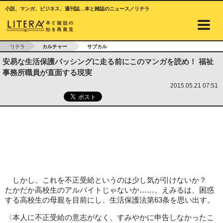
小説、マンガ、ビジネス、週刊誌…本と雑誌のニュース／リテラ
リテラ
カルチャー
サブカル
安易な生活保護バッシングに走る前にこのマンガを読め！ 福祉
事務所職員が直面する現実
2015.05.21 07:51
しかし、これを不正受給というのは少し気が引けないか？
たかだか高校生のアルバイトじゃないか……。えみるは、困惑
する高校生の母親を目前にし、生活保護法第63条を思い出す。
〈本人に不正受給の意志がなく、すみやかに申告しなかったこ