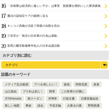
ラ
「自衛隊は経済的に厳しい子が」は事実 貧困層を標的にした隊員募集
魔法の認知症ケアの秘密に迫る
キンコメ高橋が法廷で母親の自殺を告白
三笠宮が「南京の日本軍の行為は虐殺」
富岡八幡宮殺傷事件犯人の日本会議活動
カテゴリ別に読む
話題のキーワード
メディア定点観測
アベを倒したい！
築地
阿部花恵
派遣
山口真由
ブラ弁は見た！
障害
この世界の片隅に
月刊Hanada
南スーダン
岸博幸
行政文書
日露首脳会談
新しい地図
事故
談合
平昌五輪
火垂るの墓
野間易通