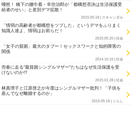
唖然！ 橋下の腰巾着・辛坊治郎が「都構想否決は生活保護受
給者のせい」と差別デマ拡散！
2015.05.19 | スキャンダル
「情弱の高齢者が都構想をツブした」というデマをふりまく
知識人達よ、情弱はお前らだ！
2015.05.20 | 社会
「女子の貧困」最大のタブー！セックスワークと知的障害の
関係
2014.10.16 | 社会
売春に走る”最貧困シングルマザー”たちはなぜ生活保護を受
けないのか!?
2015.01.28 | 社会
林真理子と江原啓之が今度はシングルマザー批判！「子供を
産んでなぜ離婚するのか」
2015.05.19 | くらし