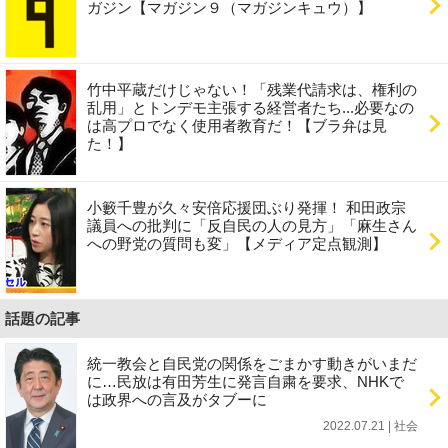
ガジン【マガジン９（マガジンキュウ）】
竹中平蔵だけじゃない！「残業代請求は、権利の
乱用」とトンデモ主張する経営者たち...必要なの
は高プロでなく使用者教育だ！【ブラ弁は見
た！】
小籔千豊が久々安倍応援団ぶり発揮！ 和田政宗
議員への批判に「反自民の人の見方」「麻生さん
への野党の質問も変」【メディア定点観測】
話題の記事
統一教会と自民党の関係をごまかす動きがいまだ
に…民放は有田芳生に発言自粛を要求、NHKで
は政界への言及がタブーに
2022.07.21 | 社会