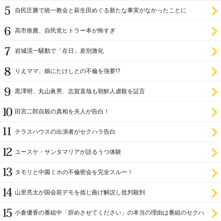
自民圧勝で統一教会と萩生田めぐる新たな事実がなかったことに
高市推薦、自民党ヒトラー本が怖すぎ
岩城滉一騒動で「在日」差別激化
りえママ、娘にたけしとの不倫を強要!?
黒澤明、丸山眞男、志賀直哉も朝鮮人虐殺を証言
田宮二郎自殺の真相を夫人が告白！
テラスハウスの出演者がセクハラ告白
ユースケ・サンタマリアが語るうつ体験
タモリと中園ミホの不倫密会を完全スルー！
山里亮太が国会前デモを捻じ曲げ解説し批判殺到
小倉優香の番組中「辞めさせてください」の本当の理由は番組のセクハ