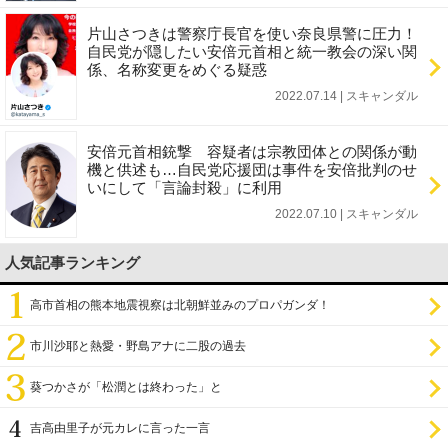
片山さつきは警察庁長官を使い奈良県警に圧力！
自民党が隠したい安倍元首相と統一教会の深い関
係、名称変更をめぐる疑惑
2022.07.14 | スキャンダル
安倍元首相銃撃 容疑者は宗教団体との関係が動
機と供述も…自民党応援団は事件を安倍批判のせ
いにして「言論封殺」に利用
2022.07.10 | スキャンダル
人気記事ランキング
高市首相の熊本地震視察は北朝鮮並みのプロパガンダ！
市川沙耶と熱愛・野島アナに二股の過去
葵つかさが「松潤とは終わった」と
吉高由里子が元カレに言った一言