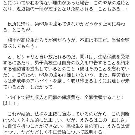
とについてやむを得ない理由があった場合、この63条の適応と
なり、返還額の一部が控除となり免除される…こともある…〉
役所に帰り、第63条を適応できないかどうかを上司に尋ね
る。ところが、
「相手が高校生だろうが何だろうが、不正は不正だ。当然全額
徴収してもらう」
と、ピシャリと言い放たれるのだ。聞けば、生活保護を受給
するにあたり、男子高校生は自身の収入を申告することを約束
する確認書を提出しているとのこと（彼はそのことを忘れてい
た）。このため、63条の適応は難しいという。また、厚労省か
らは未成年のアルバイトを厳しく取り締まるようにお達しが来
ているとか。したがって、
「バイトで得た収入と同額の保護費を、全額徴収すること！
以上！」
これが結論。法律を正確に適応しているのだから、この判断
は少なくとも法的には正しい。だが、えみるはこの「正しさ」
に自信を持つことができない。高校生を目の前に、えみるは俯
きつつ、たどたどしく不正受給について説明する。