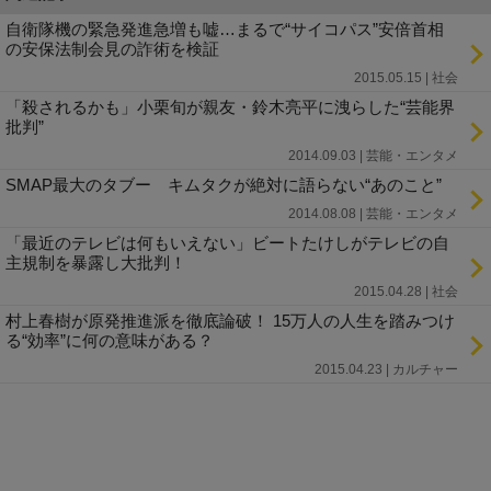
自衛隊機の緊急発進急増も嘘…まるで“サイコパス”安倍首相
の安保法制会見の詐術を検証
2015.05.15 | 社会
「殺されるかも」小栗旬が親友・鈴木亮平に洩らした“芸能界
批判”
2014.09.03 | 芸能・エンタメ
SMAP最大のタブー キムタクが絶対に語らない“あのこと”
2014.08.08 | 芸能・エンタメ
「最近のテレビは何もいえない」ビートたけしがテレビの自
主規制を暴露し大批判！
2015.04.28 | 社会
村上春樹が原発推進派を徹底論破！ 15万人の人生を踏みつけ
る“効率”に何の意味がある？
2015.04.23 | カルチャー