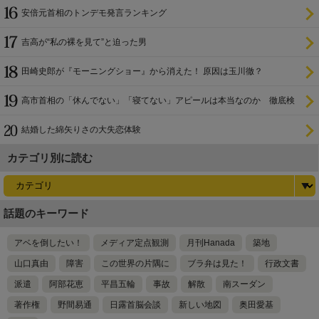
関係
安倍元首相のトンデモ発言ランキング
吉高が“私の裸を見て”と迫った男
田崎史郎が『モーニングショー』から消えた！ 原因は玉川徹？
高市首相の「休んでない」「寝てない」アピールは本当なのか 徹底検
証
結婚した綿矢りさの大失恋体験
カテゴリ別に読む
話題のキーワード
アベを倒したい！
メディア定点観測
月刊Hanada
築地
山口真由
障害
この世界の片隅に
ブラ弁は見た！
行政文書
派遣
阿部花恵
平昌五輪
事故
解散
南スーダン
著作権
野間易通
日露首脳会談
新しい地図
奥田愛基