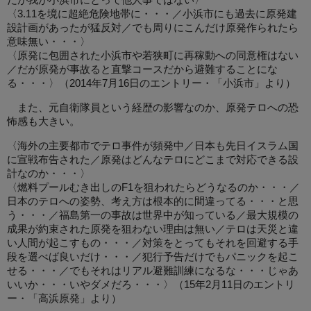
だが我が小浜市にとって他人事ではない〉
〈3.11を境に超絶危険地帯に・・・／小浜市にも過去に原発建
設計画があったが猛反対／でも周りにこんだけ原発作られたら
意味無い・・・〉
〈原発に包囲された小浜市や若狭町に再稼動への同意権はない
／だが原発が事故ると直撃コースだから避難することにな
る・・・〉（2014年7月16日のエントリー・「小浜市」より）
また、元自衛隊員という経歴の影響なのか、原発テロへの恐
怖感も大きい。
〈海外の主要都市でテロ事件が頻発中／日本も先日イスラム国
に宣戦布告された／原発はどんなテロにどこまで対応できる設
計なのか・・・〉
〈燃料プールむき出しのF1を狙われたらどうなるのか・・・／
日本のテロへの姿勢、考え方は根本的に間違ってる・・・と思
う・・・／福島第一の事故は世界中が知っている／最大規模の
成果が約束された原発を狙わない理由は無い／テロは天災と違
い人間が起こすもの・・・／対策をとってもそれを回避する手
段を選べば良いだけ・・・／犯行予告だけでもパニックを起こ
せる・・・／でもそれはリアル避難訓練になるな・・・じゃあ
いいか・・・いやダメだろ・・・〉（15年2月11日のエントリ
ー・「高浜原発」より）