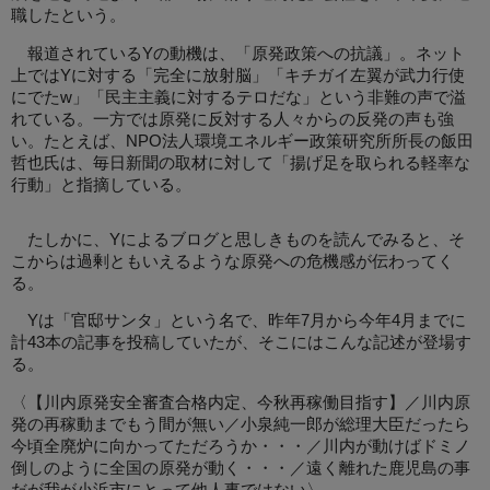
職したという。
報道されているYの動機は、「原発政策への抗議」。ネット
上ではYに対する「完全に放射脳」「キチガイ左翼が武力行使
にでたw」「民主主義に対するテロだな」という非難の声で溢
れている。一方では原発に反対する人々からの反発の声も強
い。たとえば、NPO法人環境エネルギー政策研究所所長の飯田
哲也氏は、毎日新聞の取材に対して「揚げ足を取られる軽率な
行動」と指摘している。
たしかに、Yによるブログと思しきものを読んでみると、そ
こからは過剰ともいえるような原発への危機感が伝わってく
る。
Yは「官邸サンタ」という名で、昨年7月から今年4月までに
計43本の記事を投稿していたが、そこにはこんな記述が登場す
る。
〈【川内原発安全審査合格内定、今秋再稼働目指す】／川内原
発の再稼動までもう間が無い／小泉純一郎が総理大臣だったら
今頃全廃炉に向かってただろうか・・・／川内が動けばドミノ
倒しのように全国の原発が動く・・・／遠く離れた鹿児島の事