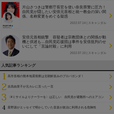
片山さつきは警察庁長官を使い奈良県警に圧力！
自民党が隠したい安倍元首相と統一教会の深い関
係、名称変更をめぐる疑惑
2022.07.14 | スキャンダル
安倍元首相銃撃 容疑者は宗教団体との関係が動
機と供述も…自民党応援団は事件を安倍批判のせ
いにして「言論封殺」に利用
2022.07.10 | スキャンダル
人気記事ランキング
高市首相の熊本地震視察は北朝鮮並みのプロパガンダ！
吉高由里子が元カレに言った一言
〈#ミサイルよりクーラーを〉は正しい 自民党が避難所へのエアコン
設置を遅らせてきた
星野源がエッセイで明かしていた音楽が政治に利用される危険性