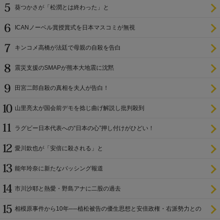
葵つかさが「松潤とは終わった」と
ICANノーベル賞授賞式を日本マスコミが無視
キンコメ高橋が法廷で母親の自殺を告白
震災支援のSMAPが熊本大地震に沈黙
田宮二郎自殺の真相を夫人が告白！
山里亮太が国会前デモを捻じ曲げ解説し批判殺到
ラグビー日本代表への“日本の心”押し付けがひどい！
愛川欽也が「安倍に殺される」と
能年玲奈に新たなバッシング報道
市川沙耶と熱愛・野島アナに二股の過去
相模原事件から10年──植松被告の優生思想と安倍政権・右派勢力との