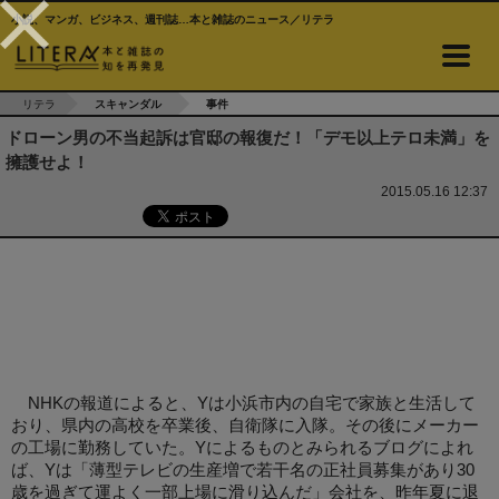
小説、マンガ、ビジネス、週刊誌…本と雑誌のニュース／リテラ
リテラ
スキャンダル
事件
ドローン男の不当起訴は官邸の報復だ！「デモ以上テロ未満」を
擁護せよ！
2015.05.16 12:37
NHKの報道によると、Yは小浜市内の自宅で家族と生活して
おり、県内の高校を卒業後、自衛隊に入隊。その後にメーカー
の工場に勤務していた。Yによるものとみられるブログによれ
ば、Yは「薄型テレビの生産増で若干名の正社員募集があり30
歳を過ぎて運よく一部上場に滑り込んだ」会社を、昨年夏に退