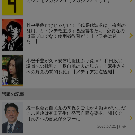
ガジン【マガジン９（マガジンキュウ）】
竹中平蔵だけじゃない！「残業代請求は、権利の
乱用」とトンデモ主張する経営者たち...必要なの
は高プロでなく使用者教育だ！【ブラ弁は見
た！】
小籔千豊が久々安倍応援団ぶり発揮！ 和田政宗
議員への批判に「反自民の人の見方」「麻生さん
への野党の質問も変」【メディア定点観測】
話題の記事
統一教会と自民党の関係をごまかす動きがいまだ
に…民放は有田芳生に発言自粛を要求、NHKで
は政界への言及がタブーに
2022.07.21 | 社会