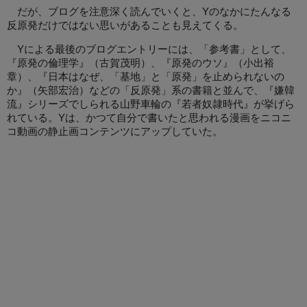
だが、ブログを注意深く読んでいくと、Yのなかにたんなる
反原発だけではない思いがあることも見えてくる。
Yによる最後のブログエントリーには、「参考書」として、
『原発の倫理学』（古賀茂明）、『原発のウソ』（小出裕
章）、『日本はなぜ、「基地」と「原発」を止められないの
か』（矢部宏治）などの「反原発」系の書籍と並んで、『嫌韓
流』シリーズでしられる山野車輪の『若者奴隷時代』が挙げら
れている。Yは、かつて自分で書いたと思われる漫画をニコニ
コ動画の静止画コンテンツにアップしていた。