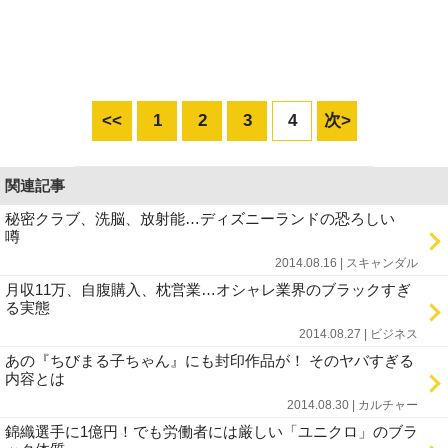
<<
1
2
3
4
次>
関連記事
秘密クラブ、洗脳、放射能…ディズニーランドの恐ろしい
噂
2014.08.16 | スキャンダル
月収11万、自腹購入、枕営業…オシャレ業界のブラックすぎ
る実態
2014.08.27 | ビジネス
あの『ちびまる子ちゃん』にも封印作品が！ そのヤバすぎる
内容とは
2014.08.30 | カルチャー
錦織選手に1億円！でも労働者には厳しい「ユニクロ」のブラ