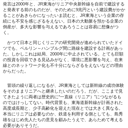
発言は2000年と、JR東海がリニア中央新幹線を自前で建設する
と発表する前のものだが、そのために9兆円という建設費がかか
ることがあきらかになったいま読むと、JR東海という企業の存
続にも不安を感じざるをえない。日本の大動脈を預かる企業の
倒産が、多大な影響を与えるであろうことは容易に想像がつ
く。
かつて日本と同じくリニアの研究開発が進められていたドイ
ツでも、ベルリン～ハンブルグ間に路線を建設する計画があっ
た。しかしこれは結局、2000年に中止されている。とても巨額
の投資を回収できる見込みがなく、環境に悪影響を与え、在来
線とのネットワーク化も不十分にならざるをえないなどの理由
からだった。
冒頭の繰り返しになるが、JR東海としては新幹線の成功体験
をそのままリニアへと継承したいのだろう。だが、ここまで見
てきたように両者は歴史的に“一直線（リニア）”につながるも
のではけっしてない。時代背景も、東海道新幹線が計画された
高度成長期と、少子高齢化を迎えた現在とでは大きく異なる。
本当にリニアは必要なのか、鉄道を利用する側としても、島秀
雄をはじめ先人たちの意見を顧みたうえで、あらためて考える
必要がありそうだ。