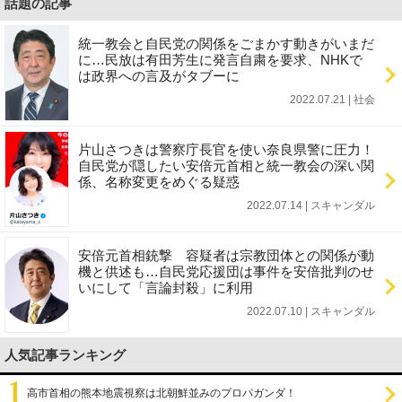
話題の記事
統一教会と自民党の関係をごまかす動きがいまだ
に…民放は有田芳生に発言自粛を要求、NHKで
は政界への言及がタブーに
2022.07.21 | 社会
片山さつきは警察庁長官を使い奈良県警に圧力！
自民党が隠したい安倍元首相と統一教会の深い関
係、名称変更をめぐる疑惑
2022.07.14 | スキャンダル
安倍元首相銃撃 容疑者は宗教団体との関係が動
機と供述も…自民党応援団は事件を安倍批判のせ
いにして「言論封殺」に利用
2022.07.10 | スキャンダル
人気記事ランキング
高市首相の熊本地震視察は北朝鮮並みのプロパガンダ！