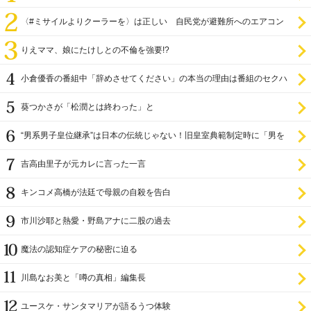
〈#ミサイルよりクーラーを〉は正しい 自民党が避難所へのエアコン
設置を遅らせてきた
りえママ、娘にたけしとの不倫を強要!?
小倉優香の番組中「辞めさせてください」の本当の理由は番組のセクハ
ラ
葵つかさが「松潤とは終わった」と
“男系男子皇位継承”は日本の伝統じゃない！旧皇室典範制定時に「男を
尊び女を卑む」と
吉高由里子が元カレに言った一言
キンコメ高橋が法廷で母親の自殺を告白
市川沙耶と熱愛・野島アナに二股の過去
魔法の認知症ケアの秘密に迫る
川島なお美と「噂の真相」編集長
ユースケ・サンタマリアが語るうつ体験