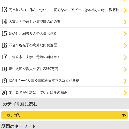
高市首相の「休んでない」「寝てない」アピールは本当なのか 徹底検
証
大震災を予言した霊能師の幻の書
結婚した綿矢りさの大失恋体験
不倫？谷亮子の意外な肉食遍歴
三笠宮家に夫妻、母娘の断絶が！
麻生太郎が愛人の店に2360万円
ICANノーベル賞授賞式を日本マスコミが無視
愛川欽也が小説にしていた出生の秘密
カテゴリ別に読む
話題のキーワード