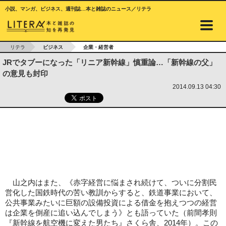
小説、マンガ、ビジネス、週刊誌…本と雑誌のニュース／リテラ
リテラ
ビジネス
企業・経営者
JRでタブーになった「リニア新幹線」慎重論…「新幹線の父」
の意見も封印
2014.09.13 04:30
山之内はまた、《赤字経営に悩まされ続けて、ついに分割民
営化した国鉄時代の苦い教訓からすると、鉄道事業において、
公共事業みたいに巨額の設備投資による借金を抱えつつの経営
は企業を倒産に追い込んでしまう》とも語っていた（前間孝則
『新幹線を航空機に変えた男たち』さくら舎、2014年）。この