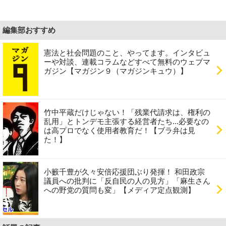
編集部おすすめ
憲法と社会問題のこと、やってます。インタビュ
ーや対談、連載コラムなどすべて無料のウェブマ
ガジン【マガジン９（マガジンキュウ）】
竹中平蔵だけじゃない！「残業代請求は、権利の
乱用」とトンデモ主張する経営者たち...必要なの
は高プロでなく使用者教育だ！【ブラ弁は見
た！】
小籔千豊が久々安倍応援団ぶり発揮！ 和田政宗
議員への批判に「反自民の人の見方」「麻生さん
への野党の質問も変」【メディア定点観測】