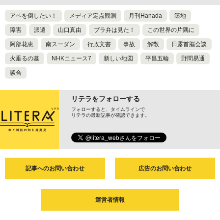
アベを倒したい！
メディア定点観測
月刊Hanada
築地
障害
派遣
山口真由
ブラ弁は見た！
この世界の片隅に
阿部花恵
南スーダン
行政文書
事故
解散
日露首脳会談
火垂るの墓
NHKニュース7
新しい地図
平昌五輪
野間易通
談合
リテラをフォローする
フォローすると、タイムラインで
リテラの最新記事が確認できます。
記事へのお問い合わせ
広告のお問い合わせ
運営者情報