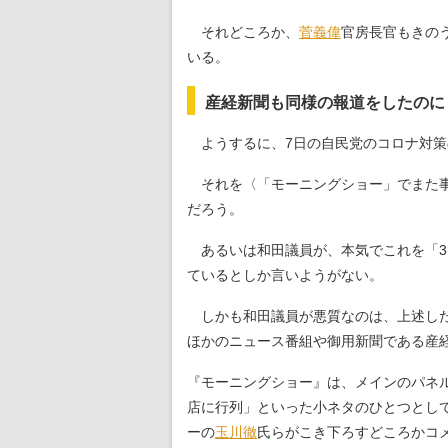
それどころか、
菅義偉
官房長官もきの
いる。
産経新聞も同様の報道をしたのに
ようするに、7日の自民党のコロナ対策
それを〈「モーニングショー」でまた事
だろう。
あるいは和田議員が、本気でこれを「3
ているとしか言いようがない。
しかも和田議員が悪質なのは、上述した
ほかのニュース番組や御用新聞である産
『モーニングショー』は、メインのパネ
店に行列」といった小ネタのひとつとして
ーの
玉川徹
氏らがこき下ろすどころかコ