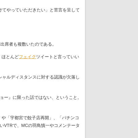
けてやっていただきたい」と苦言を呈して
た出席者も複数いたのである。
、ほとんど
フェイク
ツイートと言っていい
シャルディスタンスに対する認識が欠落し
ョー』に限った話ではない、ということ。
」や「宇都宮で餃子店再開」、「パチンコ
いVTRで、MCの羽鳥慎一やコメンテータ