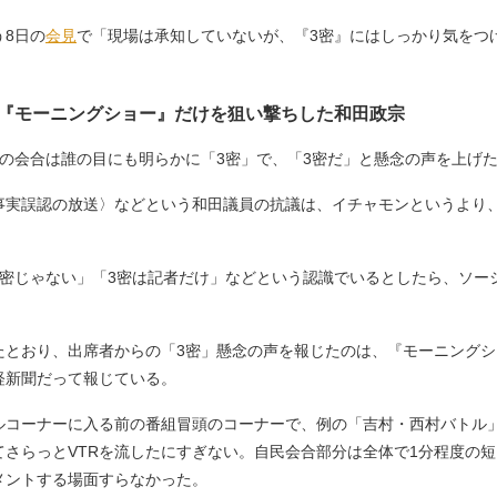
う8日の
会見
で「現場は承知していないが、『3密』にはしっかり気をつ
『モーニングショー』だけを狙い撃ちした和田政宗
の会合は誰の目にも明らかに「3密」で、「3密だ」と懸念の声を上げ
実誤認の放送〉などという和田議員の抗議は、イチャモンというより
密じゃない」「3密は記者だけ」などという認識でいるとしたら、ソー
とおり、出席者からの「3密」懸念の声を報じたのは、『モーニングシ
経新聞だって報じている。
ルコーナーに入る前の番組冒頭のコーナーで、例の「吉村・西村バトル
さらっとVTRを流したにすぎない。自民会合部分は全体で1分程度の短
メントする場面すらなかった。