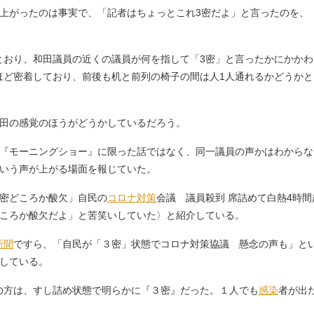
上がったのは事実で、「記者はちょっとこれ3密だよ」と言ったのを、
おり、和田議員の近くの議員が何を指して「3密」と言ったかにかかわ
ほど密着しており、前後も机と前列の椅子の間は人1人通れるかどうかと
田の感覚のほうがどうかしているだろう。
『モーニングショー』に限った話ではなく、同一議員の声かはわからな
という声が上がる場面を報じていた。
3密どころか酸欠」自民の
コロナ対策
会議 議員殺到 席詰めて白熱4時
どころか酸欠だよ」と苦笑いしていた〉と紹介している。
新聞
ですら、「自民が「３密」状態でコロナ対策協議 懸念の声も」と
介している。
の方は、すし詰め状態で明らかに『３密』だった。１人でも
感染
者が出