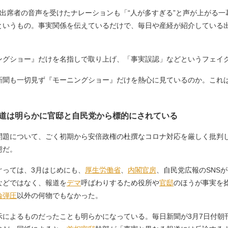
出席者の音声を受けたナレーションも「“人が多すぎる”と声が上がる
というもの。事実関係を伝えているだけで、毎日や産経が紹介している
。
グショー』だけを名指しで取り上げ、「事実誤認」などというフェイ
聞も一切見ず『モーニングショー』だけを熱心に見ているのか。これ
道は明らかに官邸と自民党から標的にされている
問題について、ごく初期から安倍政権の杜撰なコロナ対応を厳しく批判
態だ。
ぐっては、3月はじめにも、
厚生労働省
、
内閣官房
、自民党広報のSNS
などではなく、報道を
デマ
呼ばわりするため役所や
官邸
のほうが事実を
論弾圧
以外の何物でもなかった。
によるものだったことも明らかになっている。毎日新聞が3月7日付朝