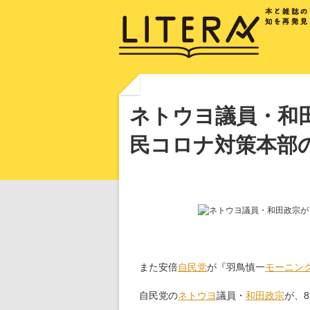
ネトウヨ議員・和
民コロナ対策本部
また安倍
自民党
が『羽鳥慎一
モーニン
自民党の
ネトウヨ
議員・
和田政宗
が、