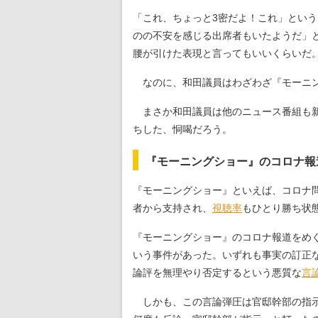
「これ、ちょっと3密だよ！これ」という
のの不安を感じる出席者もいたようだ」
腰が引けた表現と言ってもいいくらいだ
なのに、和田議員はわざわざ『モーニン
まさか和田議員は他のニュース番組も新
ちした、恫喝だろう。
『モーニングショー』のコロナ報
『モーニングショー』といえば、コロナ
者から支持され、
視聴率
もひとり勝ち状
『モーニングショー』のコロナ報道をめ
いう事件があった。いずれも事実の訂正
論評を無理やり否定するという悪質な
言
しかも、この言論弾圧は官邸幹部の指示