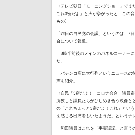
〈テレビ朝日「モーニングショー」でま
これ3密だよ」と声が挙がったと、この
もの〉
「昨日の自民党の会議」というのは、7
合について報道。
8時半前後のメインのパネルコーナーに入
た。
パチンコ店に大行列というニュースの後
声を紹介。
〈自民「3密だよ！」コロナ会合 議員
所狭しと議員たちがひしめき合う映像と
の「これちょっと3密だよ！これ」という
を感じる出席者もいたようだ」というナ
和田議員はこれを「事実誤認」と言うの