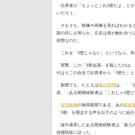
出席者が「ちょっとこれ3密だよ」とが
いだろう。
そもそも、映像や画像を見ればわかると
誰の目にも明らか。左右は肩が触れ合う
状態なのだ。
これを「3密じゃない」というなら、和
実際、この「3密会議」を報じたのは、
やはりこの会合で出席者から「3密だ」
新聞でも、たとえば
毎日新聞
は、「「
道。〈ある閣僚経験者は「これじゃ3密
安倍政権
の御用新聞である、あの
産経
「3密」を懸念する声を以下のように紹
〈途中退席したある閣僚経験者は「後ろ
自嘲気味に語った。〉