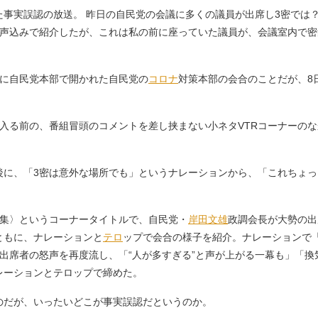
た事実誤認の放送。 昨日の自民党の会議に多くの議員が出席し3密では
音声込みで紹介したが、これは私の前に座っていた議員が、会議室内で
日に自民党本部で開かれた自民党の
コロナ
対策本部の会合のことだが、8
る前の、番組冒頭のコメントを差し挟まない小ネタVTRコーナーのな
に、「3密は意外な場所でも」というナレーションから、「これちょっ
密集〉というコーナータイトルで、自民党・
岸田文雄
政調会長が大勢の出
ともに、ナレーションと
テロ
ップで会合の様子を紹介。ナレーションで
出席者の怒声を再度流し、「“人が多すぎる”と声が上がる一幕も」「
レーションとテロップで締めた。
だが、いったいどこが事実誤認だというのか。