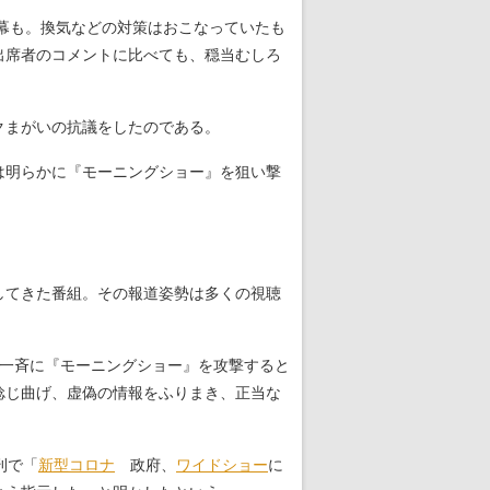
一幕も。換気などの対策はおこなっていたも
出席者のコメントに比べても、穏当むしろ
クまがいの抗議をしたのである。
は明らかに『モーニングショー』を狙い撃
してきた番組。その報道姿勢は多くの視聴
が一斉に『モーニングショー』を攻撃すると
捻じ曲げ、虚偽の情報をふりまき、正当な
刊で「
新型コロナ
政府、
ワイドショー
に