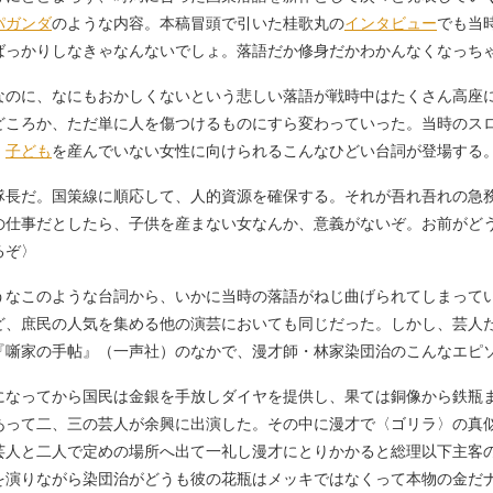
パガンダ
のような内容。本稿冒頭で引いた桂歌丸の
インタビュー
でも当
ばっかりしなきゃなんないでしょ。落語だか修身だかわかんなくなっち
のに、なにもおかしくないという悲しい落語が戦時中はたくさん高座
どころか、ただ単に人を傷つけるものにすら変わっていった。当時のス
、
子ども
を産んでいない女性に向けられるこんなひどい台詞が登場する
隊長だ。国策線に順応して、人的資源を確保する。それが吾れ吾れの急
の仕事だとしたら、子供を産まない女なんか、意義がないぞ。お前がど
るぞ〉
なこのような台詞から、いかに当時の落語がねじ曲げられてしまって
ど、庶民の人気を集める他の演芸においても同じだった。しかし、芸人
『噺家の手帖』（一声社）のなかで、漫才師・林家染団治のこんなエピ
になってから国民は金銀を手放しダイヤを提供し、果ては銅像から鉄瓶
あって二、三の芸人が余興に出演した。その中に漫才で〈ゴリラ〉の真
人と二人で定めの場所へ出て一礼し漫才にとりかかると総理以下主客
を演りながら染団治がどうも彼の花瓶はメッキではなくって本物の金だ