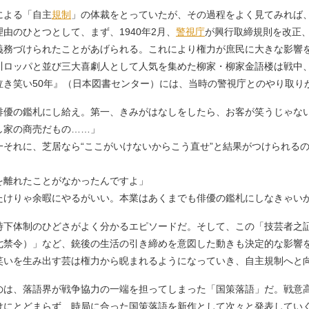
による「自主
規制
」の体裁をとっていたが、その過程をよく見てみれば
由のひとつとして、まず、1940年2月、
警視庁
が興行取締規則を改正
義務づけられたことがあげられる。これにより権力が庶民に大きな影響
川ロッパと並び三大喜劇人として人気を集めた柳家・柳家金語楼は戦中
泣き笑い50年』（日本図書センター）には、当時の警視庁とのやり取り
俳優の鑑札にし給え。第一、きみがはなしをしたら、お客が笑うじゃな
し家の商売だもの……」
一それに、芝居なら“ここがいけないからこう直せ”と結果がつけられる
を離れたことがなかったんですよ」
たけりゃ余暇にやるがいい。本業はあくまでも俳優の鑑札にしなきゃい
体制のひどさがよく分かるエピソードだ。そして、この「技芸者之証」
七禁令）」など、銃後の生活の引き締めを意図した動きも決定的な影響
笑いを生み出す芸は権力から睨まれるようになっていき、自主規制へと
は、落語界が戦争協力の一端を担ってしまった「国策落語」だ。戦意
けにとどまらず、時局に合った国策落語を新作として次々と発表してい