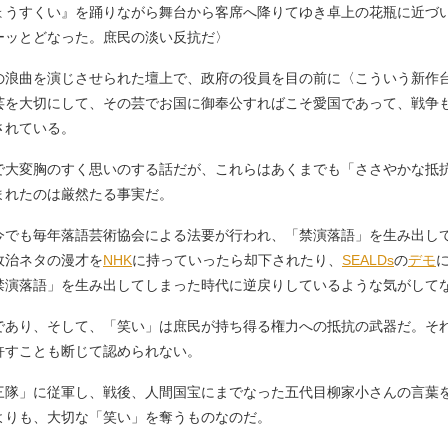
ょうすくい』を踊りながら舞台から客席へ降りてゆき卓上の花瓶に近づ
ーッとどなった。庶民の淡い反抗だ〉
浪曲を演じさせられた壇上で、政府の役員を目の前に〈こういう新作
芸を大切にして、その芸でお国に御奉公すればこそ愛国であって、戦争
されている。
大変胸のすく思いのする話だが、これらはあくまでも「ささやかな抵
まれたのは厳然たる事実だ。
でも毎年落語芸術協会による法要が行われ、「禁演落語」を生み出し
政治ネタの漫才を
NHK
に持っていったら却下されたり、
SEALDs
の
デモ
禁演落語」を生み出してしまった時代に逆戻りしているような気がして
あり、そして、「笑い」は庶民が持ち得る権力への抵抗の武器だ。そ
許すことも断じて認められない。
隊」に従軍し、戦後、人間国宝にまでなった五代目柳家小さんの言葉
よりも、大切な「笑い」を奪うものなのだ。