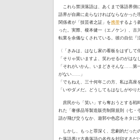
これら禁演落語は、あくまで落語界側
語界が自粛に走らなければならなかった理
関係者が「技芸者之証」を
携帯
するよう
った。実際、榎本健一（エノケン）、古
転業を余儀なくされている。彼の自伝『
〈「きみは、はなし家の看板をはずして
「そりゃ笑いますよ、笑わせるのがはな
「それがいかん、いまどきそんな……第
がない……」
「でもねえ、三十何年この方、私は高座
「いやダメだ。どうしてもはなしがやり
庶民から「笑い」すら奪おうとする戦時下
れた「奢侈品等製造販売制限規則（七・
語が飛び交うなか、遊郭や色恋をネタに
しかし、もっと罪深く、悲劇的だったの
た落語界は古典落語の名作を封印するだ