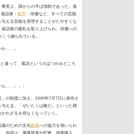
、事実上、国からの半ば強制であった。落
、落語家・
歌手
・俳優など、すべての芸能
を与える芸能を管理することがたやすくな
、落語家の鑑札を取り上げられ、俳優への
がこう綴られている。
いか……」
のと違って、落語というのはつかみどころ
かん……」」〉
の制度に加え、1940年7月7日に発布さ
を与える。「ぜいたくは敵だ」といった標
向かわざるを得なくなっていく。
高揚のための文化
政策
への協力を強いられ
く。内容は、軍隊賛美や貯蓄、債券購入、