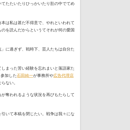
いてたたいたりひっかいたり肚の中でてめ
台本は私は甚だ不得意で、やれといわれて
ものを読んだからというてそれが何の愛国
抗」に過ぎず、戦時下、芸人たちは自分た
てしまった苦い経験を忘れまいと落語家た
に参加した
石田純一
が事務所や
広告代理店
ならない。
れが奪われるような状況を再びもたらして
を引いて本稿を閉じたい。戦争は我々にな