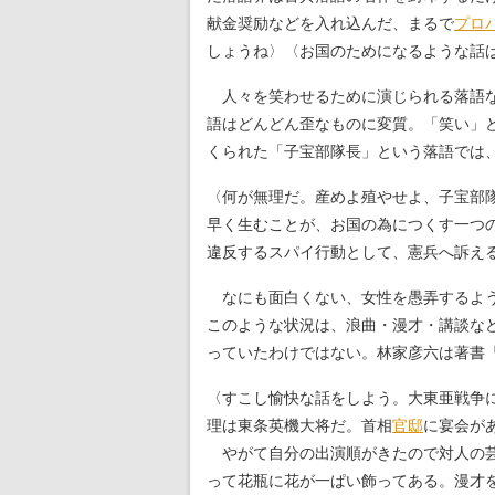
献金奨励などを入れ込んだ、まるで
プロ
しょうね〉〈お国のためになるような話
人々を笑わせるために演じられる落語な
語はどんどん歪なものに変質。「笑い」
くられた「子宝部隊長」という落語では
〈何が無理だ。産めよ殖やせよ、子宝部
早く生むことが、お国の為につくす一つ
違反するスパイ行動として、憲兵へ訴え
なにも面白くない、女性を愚弄するよう
このような状況は、浪曲・漫才・講談な
っていたわけではない。林家彦六は著書
〈すこし愉快な話をしよう。大東亜戦争
理は東条英機大将だ。首相
官邸
に宴会が
やがて自分の出演順がきたので対人の芸
って花瓶に花が一ぱい飾ってある。漫才