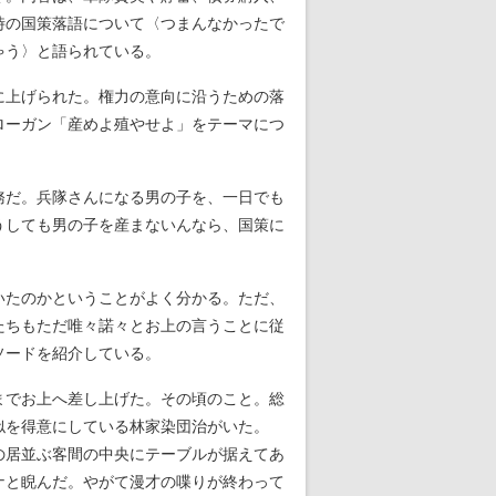
時の国策落語について〈つまんなかったで
ゃう〉と語られている。
に上げられた。権力の意向に沿うための落
ローガン「産めよ殖やせよ」をテーマにつ
。
務だ。兵隊さんになる男の子を、一日でも
うしても男の子を産まないんなら、国策に
いたのかということがよく分かる。ただ、
たちもただ唯々諾々とお上の言うことに従
ソードを紹介している。
までお上へ差し上げた。その頃のこと。総
似を得意にしている林家染団治がいた。
の居並ぶ客間の中央にテーブルが据えてあ
ナと睨んだ。やがて漫才の喋りが終わって