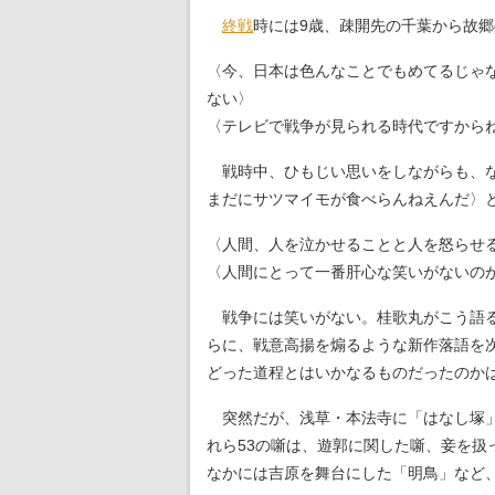
終戦
時には9歳、疎開先の千葉から故
〈今、日本は色んなことでもめてるじゃ
ない〉
〈テレビで戦争が見られる時代ですから
戦時中、ひもじい思いをしながらも、な
まだにサツマイモが食べらんねえんだ〉
〈人間、人を泣かせることと人を怒らせ
〈人間にとって一番肝心な笑いがないの
戦争には笑いがない。桂歌丸がこう語る
らに、戦意高揚を煽るような新作落語を
どった道程とはいかなるものだったのか
突然だが、浅草・本法寺に「はなし塚」と
れら53の噺は、遊郭に関した噺、妾を
なかには吉原を舞台にした「明鳥」など