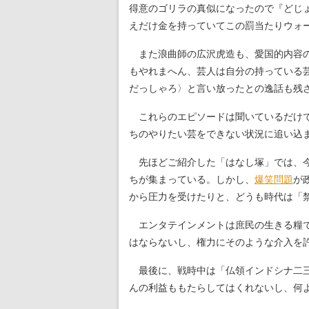
得意のゴリラの真似になったので『どじ
えだけ金を持っていてこの罰当たりウォ
また浪曲師の広沢虎造も、愛国的内容の
もやれまへん、芸人は自分の持っている
だっしゃろ〉と言い放ったとの逸話も残
これらのエピソードは聞いているだけで
ちのやりたい芸をできない状況に追い込
先ほどご紹介した「はなし塚」では、今
ちが集まっている。しかし、
爆笑問題
が
から圧力を受けたりと、どうも時代は「
エンタテインメントは庶民の生きる糧で
はならないし、権力にそのような介入を
最後に、戦時中は「仏領インドシナ二三
んの利益ももたらしてはくれないし、何