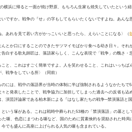
郷の横浜に帰ると一面が焼け野原、もちろん生家も焼失していたという
ないですか。戦争の『せ』の字もしてもらいたくないですよね。あんな
ね。あれを見て若い方がかっこいいと思ったら、えらいことになる〉（
んとか口にすることのできたサツマイモばかり食べる幼き日々。それ
と告白する歌丸師匠は、落語家らしく、こんな表現で「戦争」の醜さ・
ること、これはすごく簡単ですよ。人を笑わせること、これはいっちば
が、戦争をしている所〉（同前）
のには、戦中の落語界が当時の体制に半ば強制されるようなかたちで5
次々と発表したことで、戦争協力に加担してしまった過去への反省も込
は、演芸評論家である柏木新による『はなし家たちの戦争─禁演落語と
いう塚がある。これは戦時中葬られた53種の「禁演落語」の墓として1
扱った噺、色恋にまつわる噺など、国のために質素倹約を奨励された時局
、今でも盛んに高座に上げられる人気の噺も含まれている。