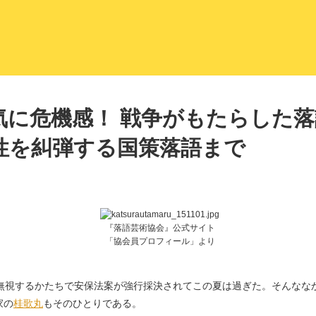
LITERA／リテラ 本と雑誌の
気に危機感！ 戦争がもたらした
性を糾弾する国策落語まで
『落語芸術協会』公式サイト
「協会員プロフィール」より
を無視するかたちで安保法案が強行採決されてこの夏は過ぎた。そんなな
家の
桂歌丸
もそのひとりである。