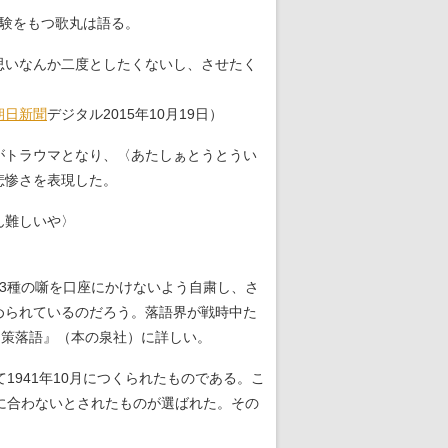
経験をもつ歌丸は語る。
思いなんか二度としたくないし、させたく
朝日新聞
デジタル2015年10月19日）
がトラウマとなり、〈あたしぁとうとうい
悲惨さを表現した。
ん難しいや〉
3種の噺を口座にかけないよう自粛し、さ
められているのだろう。落語界が戦時中た
国策落語』（本の泉社）に詳しい。
941年10月につくられたものである。こ
に合わないとされたものが選ばれた。その