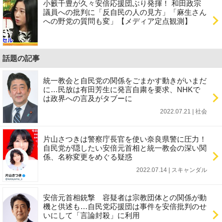
小籔千豊が久々安倍応援団ぶり発揮！ 和田政宗
議員への批判に「反自民の人の見方」「麻生さん
への野党の質問も変」【メディア定点観測】
話題の記事
統一教会と自民党の関係をごまかす動きがいまだ
に…民放は有田芳生に発言自粛を要求、NHKで
は政界への言及がタブーに
2022.07.21 | 社会
片山さつきは警察庁長官を使い奈良県警に圧力！
自民党が隠したい安倍元首相と統一教会の深い関
係、名称変更をめぐる疑惑
2022.07.14 | スキャンダル
安倍元首相銃撃 容疑者は宗教団体との関係が動
機と供述も…自民党応援団は事件を安倍批判のせ
いにして「言論封殺」に利用