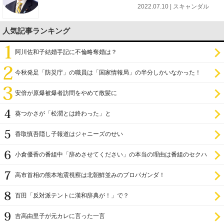
2022.07.10 | スキャンダル
人気記事ランキング
阿川佐和子結婚手記に不倫略奪婚は？
今秋発足「防災庁」の職員は「国家情報局」の半分しかいなかった！
安倍が原爆被爆者訪問をやめて散髪に
葵つかさが「松潤とは終わった」と
香取慎吾隠し子報道はジャニーズのせい
小倉優香の番組中「辞めさせてください」の本当の理由は番組のセクハ
ラ
高市首相の熊本地震視察は北朝鮮並みのプロパガンダ！
百田「反対派テントに漢和辞典が！」で？
吉高由里子が元カレに言った一言