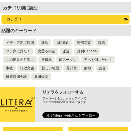
カテゴリ別に読む
話題のキーワード
メディア定点観測
築地
山口真由
阿部花恵
障害
ブラ弁は見た！
火垂るの墓
派遣
月刊Hanada
この世界の片隅に
岸博幸
南スーダン
アベを倒したい！
事故
行政文書
新しい地図
芥川賞
解散
談合
日露首脳会談
奥田愛基
リテラをフォローする
フォローすると、タイムラインで
リテラの最新記事が確認できます。