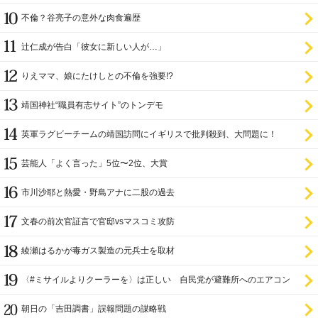
不倫？谷亮子の意外な肉食遍歴
辻仁成が告白「彼女に新しい人が…」
りえママ、娘にたけしとの不倫を強要!?
靖国神社“職員有志サイト”のトンデモ
英軍ラグビーチームの靖国訪問にイギリスで批判殺到、大問題に！
芸能人「よく言った」5位〜2位、大賞
市川沙耶と熱愛・野島アナに二股の過去
文春の前次官証言で官邸vsマスコミ攻防
綾瀬はるかが毒ガス製造の元兵士を取材
〈#ミサイルよりクーラーを〉は正しい 自民党が避難所へのエアコン
設置を遅らせてきた
朝日の「吉田調書」誤報問題の謀略戦