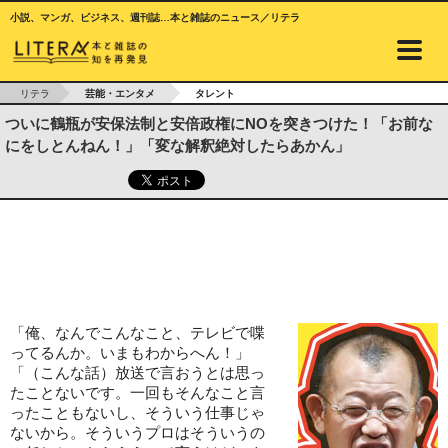
小説、マンガ、ビジネス、週刊誌…本と雑誌のニュース／リテラ
リテラ
芸能・エンタメ
タレント
ついに鶴瓶が安保法制と安倍政権にNOを突きつけた！「お前な
にをしとんねん！」「変な解釈絶対したらあかん」
「俺、なんでこんなこと、テレビで喋
ってるんか。いまもわからへん！」
「（こんな話）放送で言おうとは思っ
たことないです。一回もそんなこと言
ったこともないし、そういう仕事じゃ
ないから。そういうプロはそういうの