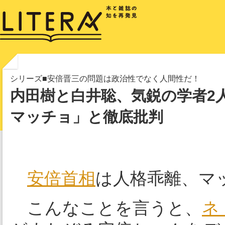
シリーズ■安倍晋三の問題は政治性でなく人間性だ！
内田樹と白井聡、気鋭の学者2
マッチョ」と徹底批判
安倍首相
は人格乖離、マ
こんなことを言うと、
ネ