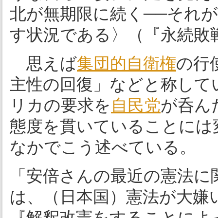
北が無期限に続く──それ
す状況である〉（『永続敗
思えば
集団的自衛権
の行
主性の回復」などと称して
リカの要求を
自民党
が呑ん
態度を貫いていることには
なかでこう述べている。
「安倍さんの最近の憲法に
は、（日本国）憲法が大嫌
『解釈改憲をすることによ