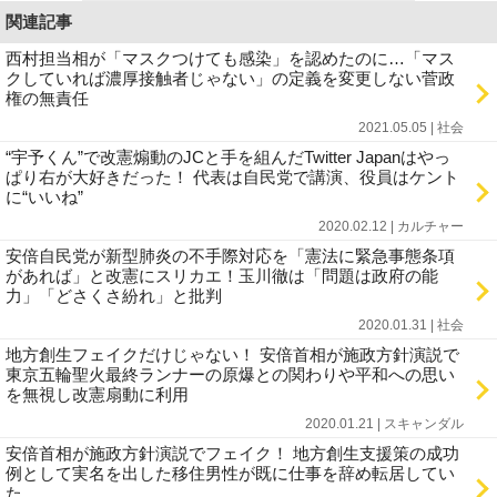
関連記事
西村担当相が「マスクつけても感染」を認めたのに…「マス
クしていれば濃厚接触者じゃない」の定義を変更しない菅政
権の無責任
2021.05.05 | 社会
“宇予くん”で改憲煽動のJCと手を組んだTwitter Japanはやっ
ぱり右が大好きだった！ 代表は自民党で講演、役員はケント
に“いいね”
2020.02.12 | カルチャー
安倍自民党が新型肺炎の不手際対応を「憲法に緊急事態条項
があれば」と改憲にスリカエ！玉川徹は「問題は政府の能
力」「どさくさ紛れ」と批判
2020.01.31 | 社会
地方創生フェイクだけじゃない！ 安倍首相が施政方針演説で
東京五輪聖火最終ランナーの原爆との関わりや平和への思い
を無視し改憲扇動に利用
2020.01.21 | スキャンダル
安倍首相が施政方針演説でフェイク！ 地方創生支援策の成功
例として実名を出した移住男性が既に仕事を辞め転居してい
た