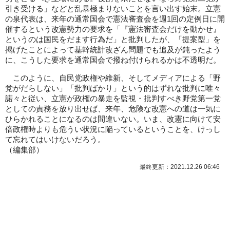
引き受ける」などと乱暴極まりないことを言い出す始末。立憲
の泉代表は、来年の通常国会で憲法審査会を週1回の定例日に開
催するという改憲勢力の要求を「『憲法審査会だけを動かせ』
というのは国民をだます行為だ」と批判したが、「提案型」を
掲げたことによって基幹統計改ざん問題でも追及が鈍ったよう
に、こうした要求を通常国会で撥ね付けられるかは不透明だ。
このように、自民党政権や維新、そしてメディアによる「野
党がだらしない」「批判ばかり」という的はずれな批判に唯々
諾々と従い、立憲が政権の暴走を監視・批判すべき野党第一党
としての責務を放り出せば、来年、危険な改憲への道は一気に
ひらかれることになるのは間違いない。いま、改憲に向けて安
倍政権時よりも危うい状況に陥っているということを、けっし
て忘れてはいけないだろう。
（
編集部
）
最終更新：2021.12.26 06:46