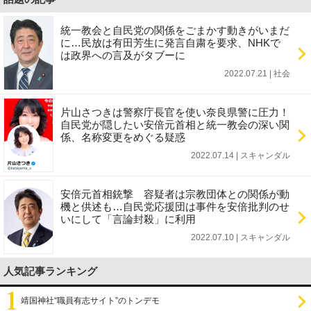
統一教会と自民党の関係をごまかす動きがいまだ
に…民放は有田芳生に発言自粛を要求、NHKで
は政界への言及がタブーに
2022.07.21 | 社会
片山さつきは警察庁長官を使い奈良県警に圧力！
自民党が隠したい安倍元首相と統一教会の深い関
係、名称変更をめぐる疑惑
2022.07.14 | スキャンダル
安倍元首相銃撃 容疑者は宗教団体との関係が動
機と供述も…自民党応援団は事件を安倍批判のせ
いにして「言論封殺」に利用
2022.07.10 | スキャンダル
人気記事ランキング
靖国神社“職員有志サイト”のトンデモ