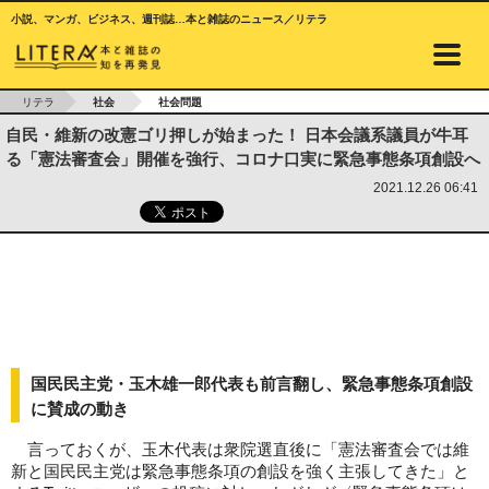
小説、マンガ、ビジネス、週刊誌…本と雑誌のニュース／リテラ
リテラ
社会
社会問題
自民・維新の改憲ゴリ押しが始まった！ 日本会議系議員が牛耳
る「憲法審査会」開催を強行、コロナ口実に緊急事態条項創設へ
2021.12.26 06:41
国民民主党・玉木雄一郎代表も前言翻し、緊急事態条項創設
に賛成の動き
言っておくが、玉木代表は衆院選直後に「憲法審査会では維
新と国民民主党は緊急事態条項の創設を強く主張してきた」と