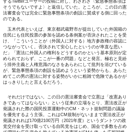
するTwitterユーザーの投稿に対し、わざわざ〈緊急事態条項は
そうでもないですよ〉と返信していた。ところが、この日の憲
法審査会では完全に緊急事態条項の創設に賛成する側に回った
のである。
玉木代表といえば、東京都武蔵野市が提出していた外国籍の
住民にも住民投票の参加を認める条例案が否決されたことを受
け、「こういうことが（外国人に対する）地方参政権の容認に
つながっていく。否決されて安心したというのが率直な思い
だ」「憲法に外国人の権利をどうするのかという基本原則が定
められておらず、ここが一番の問題」などと発言。極右と見紛
う排外主義と人権意識のなさをあらわにして批判を浴びている
が、緊急事態条項の創設を認めようという姿勢からも、あらた
めてこの男の憲法に対する姿勢がいかに粗雑で危険であるかが
はっきりしたと言えるだろう。
それだけではない。この日の憲法審査会で立憲は「改憲あり
きであってはならない」という従来の立場をとり、憲法改正が
発議された際の国民投票運動中のCM・ネット規制問題の議論
を優先するよう主張。これはCM規制がないままで憲法改正が
発議されれば170億2100万円（2021年度）というダントツの政
党交付金を受け取っている自民党をはじめ、国会で多数を占め