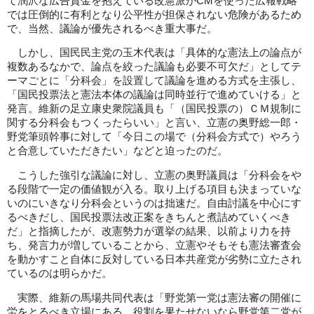
て潤沢な広告資金を抱えている改憲派がCMを使った広報戦略
では圧倒的に有利となり公平性が担保されない危険があるため
で、当然、議論が優先されるべき重大事だ。
しかし、国民民主党の玉木代表は「具体的な憲法上の論点が
複数あるなかで、論点を絞った議論も必要不可欠だ」としてテ
ーマごとに「分科会」を設置して議論を進める方式を主張し、
「国民投票法と憲法本体の議論は同時並行で進めていける」と
発言。維新の足立康史衆院議員も「（国民投票の）ＣＭ規制に
関する分科会もつくったらいい」と言い、立憲の奥野総一郎・
野党筆頭幹事に対して「今日この場で（分科会方式で）やろう
と合意していただきたい」などと迫ったのだ。
こうした強引な議論に対し、立憲の奥野議員は「分科会をや
る段階で一定の価値観が入る。取り上げる項目も決まっていな
いのにいきなり分科会というのは拙速だ。自由討議を中心にす
るべきだし、国民投票法改正案をきちんと煮詰めていくべき
だ」と指摘したが、改憲勢力が選挙の結果、以前より力を持
ち、発言力が増していることから、立憲やそもそも憲法審査会
を動かすこと自体に反対している日本共産党が劣勢に立たされ
ているのは明らかだ。
実際、維新の馬場共同代表は「野党第一党は憲法審の開催に
労をとるべき立場にある。役割を果たせないなら野党第二党が