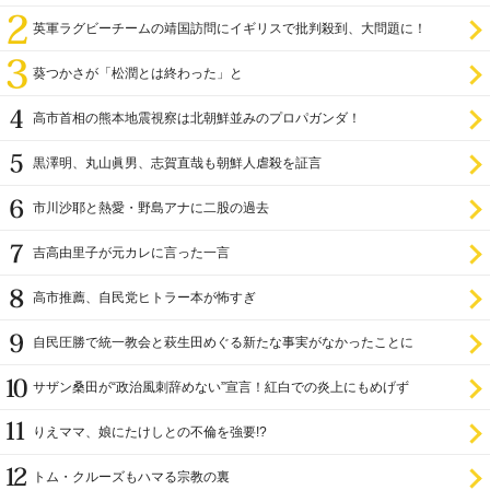
英軍ラグビーチームの靖国訪問にイギリスで批判殺到、大問題に！
葵つかさが「松潤とは終わった」と
高市首相の熊本地震視察は北朝鮮並みのプロパガンダ！
黒澤明、丸山眞男、志賀直哉も朝鮮人虐殺を証言
市川沙耶と熱愛・野島アナに二股の過去
吉高由里子が元カレに言った一言
高市推薦、自民党ヒトラー本が怖すぎ
自民圧勝で統一教会と萩生田めぐる新たな事実がなかったことに
サザン桑田が“政治風刺辞めない”宣言！紅白での炎上にもめげず
りえママ、娘にたけしとの不倫を強要!?
トム・クルーズもハマる宗教の裏