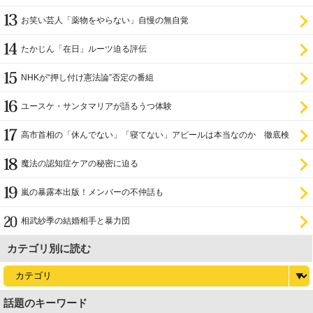
お笑い芸人「薬物をやらない」自慢の無自覚
たかじん「在日」ルーツ迫る評伝
NHKが“押し付け憲法論”否定の番組
ユースケ・サンタマリアが語るうつ体験
高市首相の「休んでない」「寝てない」アピールは本当なのか 徹底検
証
魔法の認知症ケアの秘密に迫る
嵐の暴露本出版！メンバーの不仲話も
相武紗季の結婚相手と暴力団
カテゴリ別に読む
話題のキーワード