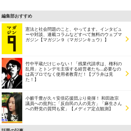
編集部おすすめ
憲法と社会問題のこと、やってます。インタビュ
ーや対談、連載コラムなどすべて無料のウェブマ
ガジン【マガジン９（マガジンキュウ）】
竹中平蔵だけじゃない！「残業代請求は、権利の
乱用」とトンデモ主張する経営者たち...必要なの
は高プロでなく使用者教育だ！【ブラ弁は見
た！】
小籔千豊が久々安倍応援団ぶり発揮！ 和田政宗
議員への批判に「反自民の人の見方」「麻生さん
への野党の質問も変」【メディア定点観測】
話題の記事