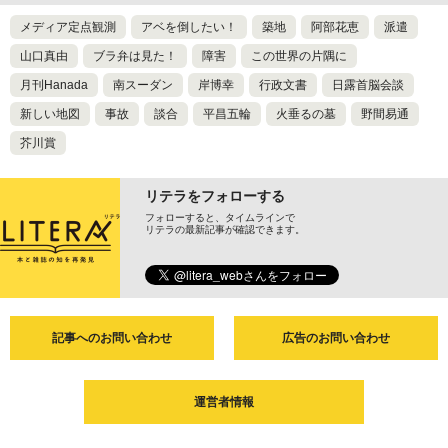
メディア定点観測
アベを倒したい！
築地
阿部花恵
派遣
山口真由
ブラ弁は見た！
障害
この世界の片隅に
月刊Hanada
南スーダン
岸博幸
行政文書
日露首脳会談
新しい地図
事故
談合
平昌五輪
火垂るの墓
野間易通
芥川賞
リテラをフォローする
フォローすると、タイムラインで
リテラの最新記事が確認できます。
記事へのお問い合わせ
広告のお問い合わせ
運営者情報