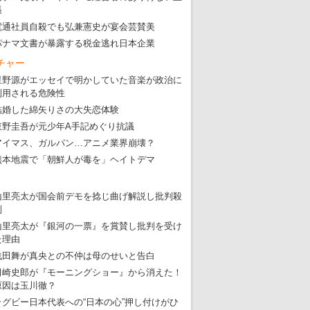
・
大ウソだらけの東京五輪！ 安倍・菅・森はどんな嘘を
張
・
五輪サッカー・久保建英が南アの陽性者に「僕らに損ではない」
電通社員自殺でも弘兼憲史が宴会芸賛美
パナマ文書が暴露する税金逃れ日本企業
・
五輪関係者が入国当日、築地を散歩！
チャー
・
五輪でIOCラウンジ以外にVIPルーム、広告代理店は物品購入
星野源がエッセイで明かしていた音楽が政治に
利用される危険性
結婚した綿矢りさの大失恋体験
東野圭吾が元少年A手記めぐり抗議
アイマス、ガルパン…アニメ業界崩壊？
熊本地震で「朝鮮人が毒を」ヘイトデマ
山里亮太が国会前デモを捻じ曲げ解説し批判殺
到
山里亮太が『銀河の一票』を賞賛し批判を受け
た理由
浅田舞が真央との不仲は母のせいと告白
田崎史郎が『モーニングショー』から消えた！
原因は玉川徹？
ラグビー日本代表への“日本の心”押し付けがひ