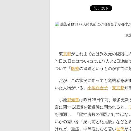
東
東
京都
がこれまでとは異次元の段階に入
昨日28日にはついには3177人と2日連
ついて「
医療
の逼迫というものがすでに
だが、この状況に陥っても危機感を表す
いた人物がいる。
小池百合子
・
東京都
知
小池
都知事
は昨日28日午前、最多更新
言に関する認識を報道陣に問われると、
を強調し、「陽性者数の問題だけではな
いかの違いを「紀元前と紀元後」などと
けれど、重症、中等症になる若い
世代
が