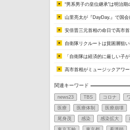
関連キーワード
news23
TBS
コロナ
医療
医療体制
医療崩壊
尾身茂
感染
感染拡大
東京五輪
東京都
看護師