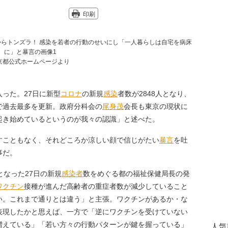
印刷
京都公式ホームページより
った。27日に新型
コロナ
の新規
感染
者数が2848人となり、
続で過去最多を更新。政府分科会の
尾身茂
会長も東京の現状に
起き始めているというのが我々の認識」と述べた。
こともなく、それどころか涼しい顔で信じがたい
暴言
を吐
事だ。
となった27日の新規
感染者
数をめぐる都の福祉保健局長の発
ワクチン
接種が進んだ高齢者の重症者数が減少していること
い。これまで通りとは違う」と主張。ワクチンがあるか・な
表現したかと思えば、一方で「逆にワクチンを受けていない
増えている」「若い方々の行動パターンが鍵を握っている」
人気