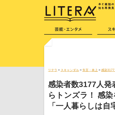
リテラ
>
スキャンダル
>
失言・炎上
>
感染31
感染者数3177人
らトンズラ！ 感
「一人暮らしは自