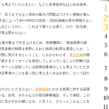
とも考えていただきたい」などと若者批判をはじめる始末。
、言うまでもなく現在の最大の問題はワクチン接種が進ん
不足によって40〜50代の1回目・2回目接種の受付再開さえい
あるというのに、「これまで通りとは違う」だの「紀元後」
事実は変わらない。
を最大数まで引き上げるため、医療機関に「救急医療の縮
通常診療の制限を視野に入れた病床の転用を要請したが、こ
状態に突入するということ。にもかかわらず、
東京五輪
の開
矛盾するメッセージを発信してしまっていることの判断の誤
「ずーっと頑張っている医療従事者のことも考えていただき
療従事者のことを真っ先に考えるべきはお前だ、という話だ
だけにとどまらない。
医療体制
にかかる負荷に対する認識
いる。自宅、ホテルなどの宿泊療養施設、そして病院。この
的に生かすかが鍵になる」と言うと、さらっとこんなことを