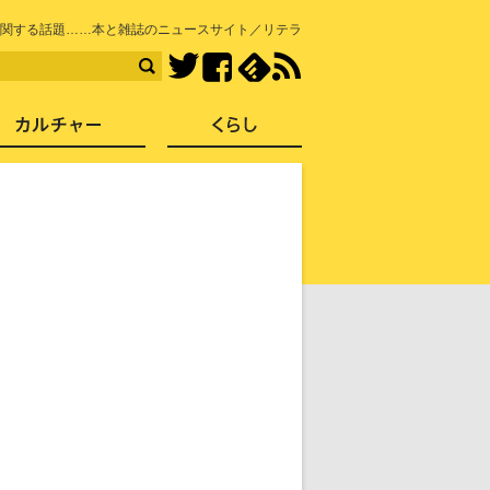
知を再発見
関する話題……本と雑誌のニュースサイト／リテラ
Facebook
feedly
RSS
Twitter
ス
社会
カルチャー
くらし