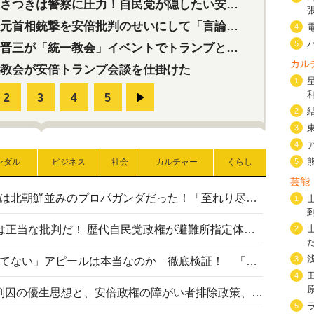
つきは警察に圧力！自民党が隠したい安倍元首相と統一教会の深い関係
首相銃撃を安倍批判のせいにして「言論封殺」に利用する自民党応援団
4
5
三が「統一教会」イベントでトランプと演説！同性婚や夫婦別姓を攻撃
カル
教会が安倍トランプ会談を仕掛けた
1
2
3
4
ンダル
ビジネス
社会
カルチャー
くらし
5
芸能
高市首相の熊本地震避難所視察は北朝鮮並みのプロパガンダだった！「至れり尽くせり」の選ばれた避難所の一方で実態は…
1
〈#ミサイルよりクーラーを〉は正当な批判だ！ 歴代自民党政権が避難所指定体育館へのエアコン設置を遅らせてきた客観的事実
2
3
高市首相の「休んでない」「寝てない」アピールは本当なのか 徹底検証！ 「資料読み込み」「アイロンがけ」も矛盾だらけ…
4
相模原事件から10年──植松死刑囚の優生思想と、安倍政権の障がい者排除政策、右派勢力の差別主義との関係を改めて問う
5