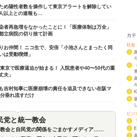
ため陽性者数を操作して東京アラートを解除してい
0人以上との速報も…
染者再急増をなかったことに！「医療体制は万全」
都立病院の切り捨て計画
カテ
社会
りお仲間！ ニコ生で、安倍「小池さんとまったく同
1
いは受動喫煙」
2
 東京で医療逼迫が始まる！ 入院患者や40〜50代の重
丈夫」
3
も吉村知事に医療崩壊の責任を追及できない在阪マ
4
い分垂れ流すだけ
5
ビジ
民党と統一教会
特集
2
1
2
会と自民党の関係をごまかすメディア…民放は有田芳生に発言自粛を要求
3