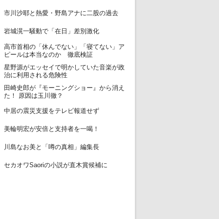
12
市川沙耶と熱愛・野島アナに二股の過去
13
岩城滉一騒動で「在日」差別激化
高市首相の「休んでない」「寝てない」ア
14
ピールは本当なのか 徹底検証
星野源がエッセイで明かしていた音楽が政
15
治に利用される危険性
田崎史郎が『モーニングショー』から消え
16
た！ 原因は玉川徹？
17
中居の震災支援をテレビ報道せず
18
美輪明宏が安倍と支持者を一喝！
19
川島なお美と「噂の真相」編集長
20
セカオワSaoriの小説が直木賞候補に