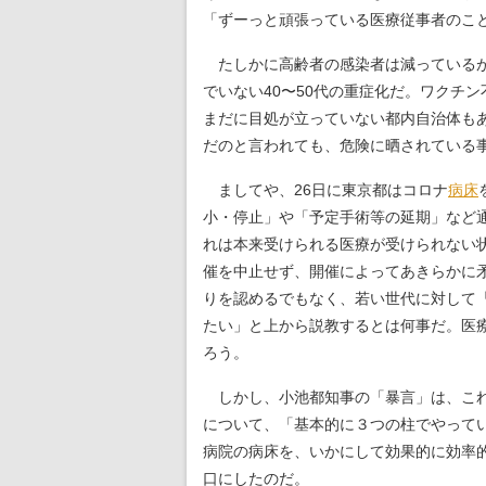
「ずーっと頑張っている医療従事者のこ
たしかに高齢者の感染者は減っているが
でいない40〜50代の重症化だ。ワクチン
まだに目処が立っていない都内自治体も
だのと言われても、危険に晒されている
ましてや、26日に東京都はコロナ
病床
小・停止」や「予定手術等の延期」など
れは本来受けられる医療が受けられない
催を中止せず、開催によってあきらかに
りを認めるでもなく、若い世代に対して
たい」と上から説教するとは何事だ。医
ろう。
しかし、小池都知事の「暴言」は、これ
について、「基本的に３つの柱でやって
病院の病床を、いかにして効果的に効率
口にしたのだ。