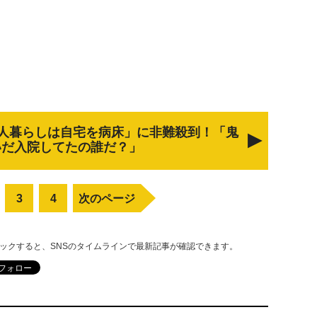
人暮らしは自宅を病床」に非難殺到！「鬼
いだ入院してたの誰だ？」
3
4
次のページ
リックすると、SNSのタイムラインで最新記事が確認できます。