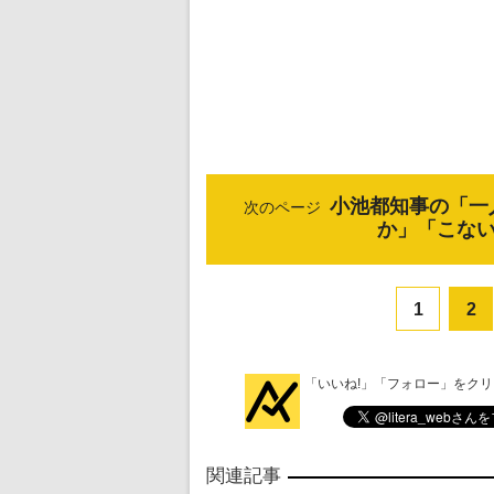
小池都知事の「一
次のページ
か」「こな
1
2
「いいね!」「フォロー」をク
関連記事