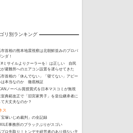
ゴリ別ランキング
高市首相の熊本地震視察は北朝鮮並みのプロパ
ガンダ！
〈#ミサイルよりクーラーを〉は正しい 自民
党が避難所へのエアコン設置を遅らせてきた
高市首相の「休んでない」「寝てない」アピー
ルは本当なのか 徹底検証
ICANノーベル賞授賞式を日本マスコミが無視
皇室典範改正で「旧宮家男子」を皇位継承者に
して大丈夫なのか？
ネス
東京五輪強行開催特別企画 大ウソだら
「宝塚いじめ裁判」の全記録
EXILE事務所のブラックぶりがスゴい
・
五輪入場行進にすぎやまこういちの曲、杉田水脈のLGB
高プロ先取り！トンデモ経営者のあり得ない主