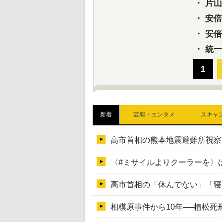
・
片山さ
・
安倍元
・
安倍晋
・
統一
新着
芸能・エンタメ
スキャ