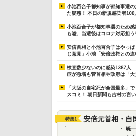
小池百合子都知事が都知事選の
た疑惑！ 本日の新規感染者10
小池百合子が都知事選のため感
も嘘、当選後はコロナ対応担う
安倍首相と小池百合子はやっぱ
じ意見」小池「安倍政権との違
検査数少ないのに感染1387人
症が急増も菅首相や政府は「大
「大阪の自宅死が全国最多」で
スコミ！ 朝日新聞も吉村の言
安倍元首相・自
特集
1
・
統一教