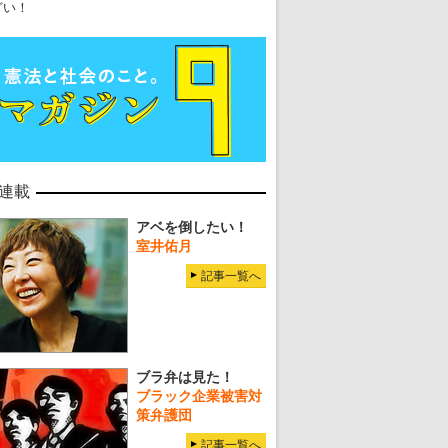
どい！
連載
アベを倒したい！
室井佑月
記事一覧へ
ブラ弁は見た！
ブラック企業被害対
策弁護団
記事一覧へ