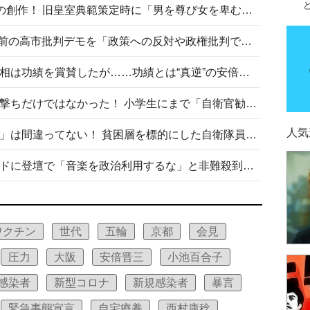
“男系男子の皇位継承”は明治期の創作！ 旧皇室典範策定時に「男を尊び女を卑むの慣習、人民の脳髄」とトンデモ論で女性天皇を否定
山里亮太が『DayDay.』で国会前の高市批判デモを「政策への反対や政権批判でない」と捻じ曲げ解説 デモ参加者から批判殺到
安倍晋三元首相の命日で高市首相は功績を賞賛したが……功績とは“真逆”の安倍元首相のトンデモ発言を振り返る
自衛隊リクルートは貧困層狙い撃ちだけではなかった！ 小学生にまで「自衛官勧誘」目的のパンフレット作成
人気
「自衛隊は経済的に厳しい子が」は間違ってない！ 貧困層を標的にした自衛隊員募集、やす子、山上被告も…日本でも進む“経済的徴兵制”
高市首相がミュージックアワードに登壇で「音楽を政治利用するな」と非難殺到！ MAJの国策的本質を批判する声も
ワクチン
世代
五輪
京都
会見
圧力
大阪
安倍晋三
小池百合子
感染者
新型コロナ
新規感染者
暴言
緊急事態宣言
自宅療養
西村康稔