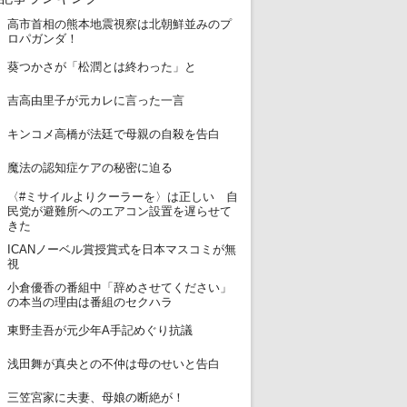
高市首相の熊本地震視察は北朝鮮並みのプ
1
ロパガンダ！
2
葵つかさが「松潤とは終わった」と
3
吉高由里子が元カレに言った一言
4
キンコメ高橋が法廷で母親の自殺を告白
5
魔法の認知症ケアの秘密に迫る
〈#ミサイルよりクーラーを〉は正しい 自
6
民党が避難所へのエアコン設置を遅らせて
きた
ICANノーベル賞授賞式を日本マスコミが無
7
視
小倉優香の番組中「辞めさせてください」
8
の本当の理由は番組のセクハラ
9
東野圭吾が元少年A手記めぐり抗議
10
浅田舞が真央との不仲は母のせいと告白
11
三笠宮家に夫妻、母娘の断絶が！