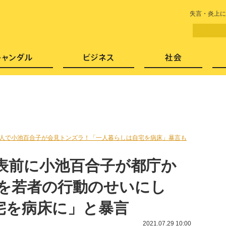
LITERA／リテラ 本と雑誌の
失言・炎上に
芸能・エンタメ
スキャンダル
ビジネ
77人で小池百合子が会見トンズラ！「一人暮らしは自宅を病床」暴言も
発表前に小池百合子が都庁か
染を若者の行動のせいにし
宅を病床に」と暴言
2021.07.29 10:00