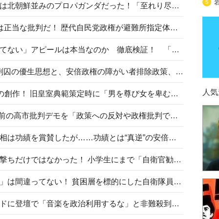
5
高市首相の熊本地震避難所視察は北朝鮮並みのプロパガンダだった！「至れり尽くせり」の選ばれた避難所の一方で実態は…
〈#ミサイルよりクーラーを〉は正当な批判だ！ 歴代自民党政権が避難所指定体育館へのエアコン設置を遅らせてきた客観的事実
高市首相の「休んでない」「寝てない」アピールは本当なのか 徹底検証！ 「資料読み込み」「アイロンがけ」も矛盾だらけ…
相模原事件から10年──植松死刑囚の優生思想と、安倍政権の障がい者排除政策、右派勢力の差別主義との関係を改めて問う
人気
“男系男子の皇位継承”は明治期の創作！ 旧皇室典範策定時に「男を尊び女を卑むの慣習、人民の脳髄」とトンデモ論で女性天皇を否定
山里亮太が『DayDay.』で国会前の高市批判デモを「政策への反対や政権批判でない」と捻じ曲げ解説 デモ参加者から批判殺到
安倍晋三元首相の命日で高市首相は功績を賞賛したが……功績とは“真逆”の安倍元首相のトンデモ発言を振り返る
自衛隊リクルートは貧困層狙い撃ちだけではなかった！ 小学生にまで「自衛官勧誘」目的のパンフレット作成
「自衛隊は経済的に厳しい子が」は間違ってない！ 貧困層を標的にした自衛隊員募集、やす子、山上被告も…日本でも進む“経済的徴兵制”
高市首相がミュージックアワードに登壇で「音楽を政治利用するな」と非難殺到！ MAJの国策的本質を批判する声も