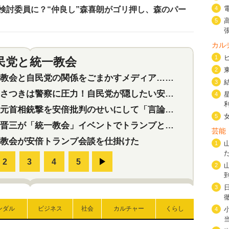
検討委員に？“仲良し”森喜朗がゴリ押し、森のパー
4
5
カル
1
民党と統一教会
特集
2
2
会と自民党の関係をごまかすメディア…民放は有田芳生に発言自粛を要求
3
つきは警察に圧力！自民党が隠したい安倍元首相と統一教会の深い関係
4
首相銃撃を安倍批判のせいにして「言論封殺」に利用する自民党応援団
5
三が「統一教会」イベントでトランプと演説！同性婚や夫婦別姓を攻撃
芸能
教会が安倍トランプ会談を仕掛けた
1
2
3
ンダル
ビジネス
社会
カルチャー
くらし
4