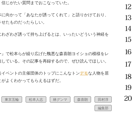
、信じがたい質問までおこなっていた。
に向かって「あなたが誘ってくれて」と語りかけており、
させたものだったらしい。
わざわざ誘って持ち上げるとは、いったいどういう神経を
』で松本らが繰り広げた醜悪な森喜朗ヨイショの模様をレ
信している。その記事を再録するので、ぜひ読んでほしい。
イベントの主催団体のトップにこんなトン
デモ
な人物を居
とがよくわかってもらえるはずだ。
東京五輪
松本人志
林グンマ
森喜朗
田村淳
編集部