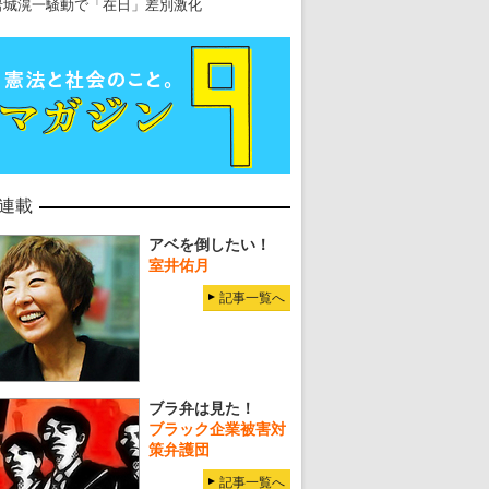
岩城滉一騒動で「在日」差別激化
連載
アベを倒したい！
室井佑月
記事一覧へ
ブラ弁は見た！
ブラック企業被害対
策弁護団
記事一覧へ