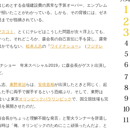
はじめとする会場建設費の異常な予算オーバー、エンブレム
が招いたことがわかっている。しかも、その背後には、ゼネ
惑までが指摘されている。
マスコミ
、とくにテレビはこうした問題が次々浮上しても、
かった。それどころか、森会長の自己宣伝に手を貸し、露骨
ほかでもない、
松本人志
の『
ワイドナショー
』（
フジテレ
ドナショー 年末スペシャル2019』に森会長がゲスト出演し
だ。
人志、
東野幸治
らは、
安倍首相
が出演したときと同じく、起
した手に両手で握手するという恐縮ぶり。そして、東野は
よいよ東京
オリンピック
パラリンピック
で、国立競技場も完
話を展開させたのだ。
会長がちょっと理解不能な発言」と聖火ランナーを辞退し
当時は「俺、オリンピックのためにここ頑張ったんだよ、と