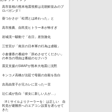
高市首相の熊本地震視察は北朝鮮並みのプ
1
ロパガンダ！
2
葵つかさが「松潤とは終わった」と
3
高市推薦、自民党ヒトラー本が怖すぎ
4
岩城滉一騒動で「在日」差別激化
5
三笠宮が「南京の日本軍の行為は虐殺」
小倉優香の番組中「辞めさせてください」
6
の本当の理由は番組のセクハラ
7
震災支援のSMAPが熊本大地震に沈黙
8
キンコメ高橋が法廷で母親の自殺を告白
9
吉高由里子が元カレに言った一言
10
辻仁成が告白「彼女に新しい人が…」
〈#ミサイルよりクーラーを〉は正しい 自
11
民党が避難所へのエアコン設置を遅らせて
きた