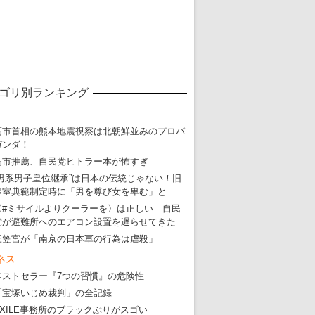
ゴリ別ランキング
高市首相の熊本地震視察は北朝鮮並みのプロパ
ガンダ！
高市推薦、自民党ヒトラー本が怖すぎ
“男系男子皇位継承”は日本の伝統じゃない！旧
皇室典範制定時に「男を尊び女を卑む」と
〈#ミサイルよりクーラーを〉は正しい 自民
党が避難所へのエアコン設置を遅らせてきた
三笠宮が「南京の日本軍の行為は虐殺」
ネス
ベストセラー『7つの習慣』の危険性
「宝塚いじめ裁判」の全記録
EXILE事務所のブラックぶりがスゴい