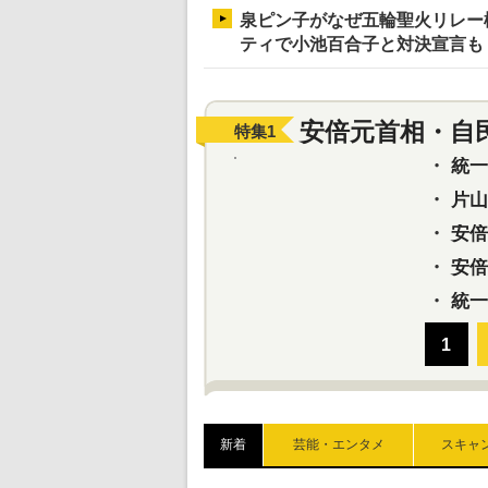
泉ピン子がなぜ五輪聖火リレー
ティで小池百合子と対決宣言も
安倍元首相・自
特集
1
・
統一教
・
片山さ
・
安倍元
・
安倍晋
・
統一
新着
芸能・エンタメ
スキャ