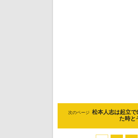
松本人志は起立で
次のページ
た時と