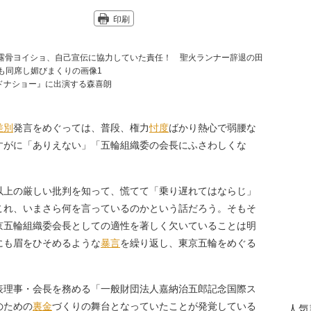
印刷
ドナショー』に出演する森喜朗
差別
発言をめぐっては、普段、権力
忖度
ばかり熱心で弱腰な
すがに「ありえない」「五輪組織委の会長にふさわしくな
上の厳しい批判を知って、慌てて「乗り遅れてはならじ」
これ、いまさら何を言っているのかという話だろう。そもそ
京五輪組織委会長としての適性を著しく欠いていることは明
にも眉をひそめるような
暴言
を繰り返し、東京五輪をめぐる
。
理事・会長を務める「一般財団法人嘉納治五郎記念国際ス
のための
裏金
づくりの舞台となっていたことが発覚している
人気