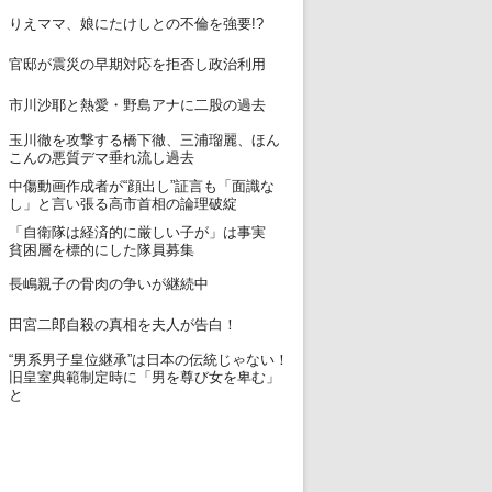
12
りえママ、娘にたけしとの不倫を強要!?
13
官邸が震災の早期対応を拒否し政治利用
14
市川沙耶と熱愛・野島アナに二股の過去
玉川徹を攻撃する橋下徹、三浦瑠麗、ほん
15
こんの悪質デマ垂れ流し過去
中傷動画作成者が“顔出し”証言も「面識な
16
し」と言い張る高市首相の論理破綻
「自衛隊は経済的に厳しい子が」は事実
17
貧困層を標的にした隊員募集
18
長嶋親子の骨肉の争いが継続中
19
田宮二郎自殺の真相を夫人が告白！
“男系男子皇位継承”は日本の伝統じゃない！
20
旧皇室典範制定時に「男を尊び女を卑む」
と