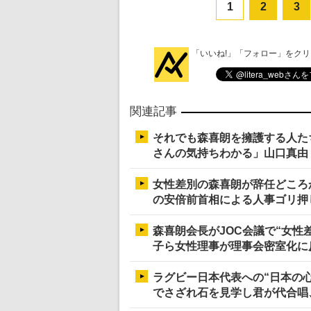
1
2
3
「いいね!」「フォロー」をク
関連記事
それでも森喜朗を擁護する人た
さんの気持ちわかる」山口真由
女性差別の森喜朗が辞任どころ
の安倍前首相による人事ゴリ押
森喜朗会長がJOC会議で“女性
子ら女性理事が理事会密室化に
ラグビー日本代表への“日本の
でさざれ石を見学し君が代合唱