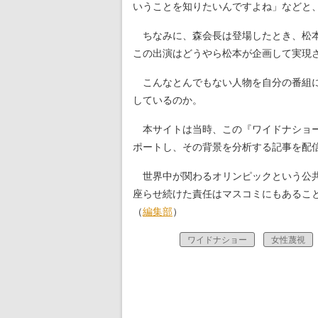
いうことを知りたいんですよね」などと
ちなみに、森会長は登場したとき、松本
この出演はどうやら松本が企画して実現
こんなとんでもない人物を自分の番組に
しているのか。
本サイトは当時、この『ワイドナショー
ポートし、その背景を分析する記事を配
世界中が関わるオリンピックという公共
座らせ続けた責任はマスコミにもあるこ
（
編集部
）
ワイドナショー
女性蔑視