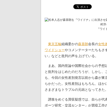
『ワイ
東京五輪
組織委かの
森喜朗
会長の
女性
ワイドショー
やコメンテーターたちもさ
い」などと批判の声を上げている。
まあ、国内世論や国際社会からの予想以
と批判をはじめたのだろうが、しかし、
も、今回の女性差別発言以前から森が東
らかだった。女性差別はもちろん、ほか
さまざまなトラブルの元凶となってきた
誘致をめぐる買収疑惑では、自らが代表
ポーツ研究・交流センター」が買収工作