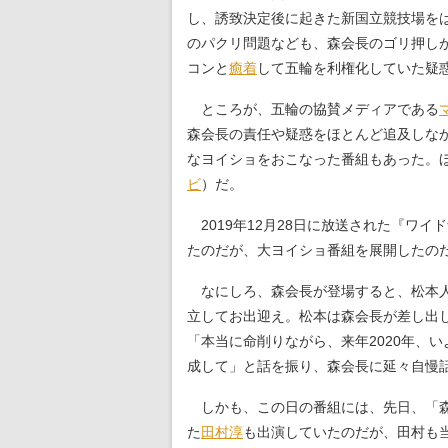
し、誘致決定後に起きた新国立競技場を
のパクリ問題なども、森会長のゴリ押し
コンと
癒着
して五輪を利権化していた疑
ところが、五輪の協賛メディアである
森会長の責任や疑惑をほとんど追及しな
なヨイショをおこなった番組もあった。
ビ
）だ。
2019年12月28日に放送された『ワイ
たのだが、大ヨイショ番組を展開したの
なにしろ、森会長が登場すると、松本
立してお出迎え。松本は森会長が差し出
「本当に命削りながら、来年2020年、い
成して」と話を振り、森会長に延々自慢
しかも、この日の番組には、先日、「森
た
田村淳
も出演していたのだが、田村も