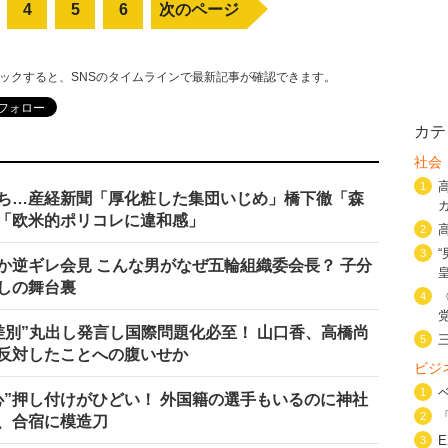
4
5
6
次のページ
リックすると、SNSのタイムラインで最新記事が確認できます。
カテ
社会
1
ち…産経新聞「厚化粧した集団いじめ」橋下徹「森
「欧米的ポリコレに違和感」
2
3
か逆ギレ会見 こんな男がなぜ五輪組織委会長？ 子分
しの舞台裏
4
差別”丸出し発言し国際問題化必至！ 山口香、高橋尚
5
反対したことへの腹いせか
ビジ
1
心”押し付けがひどい！ 外国籍の選手もいるのに神社
2
、合宿に模造刀
3