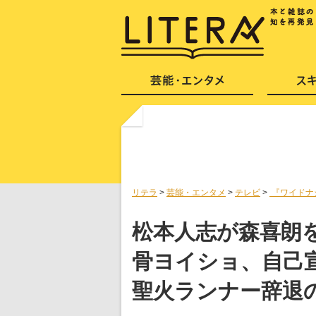
リテラ
>
芸能・エンタメ
>
テレビ
>
『ワイドナ
松本人志が森喜朗
骨ヨイショ、自己
聖火ランナー辞退