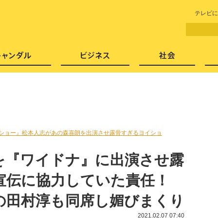
LITERA／リテラ 本と雑誌の
テレビに
芸能・エンタメ
スキャンダル
ビジネ
ショー』松本人志があの森喜朗を出演させ露骨すぎるヨイショ
を『ワイドナ』に出演させ露
宣伝に協力していた責任！
の田村淳も同席し媚びまくり
2021.02.07 07:40