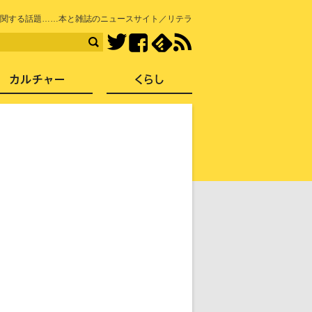
知を再発見
関する話題……本と雑誌のニュースサイト／リテラ
Facebook
feedly
RSS
Twitter
ス
社会
カルチャー
くらし