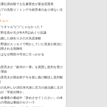
電通社員自殺でも弘兼憲史が宴会芸賛美
高プロ先取り！トンデモ経営者のあり得ない主
張
チャー
ビリギャル“ビリ”じゃなかった？
東京五輪強行開催特別企画 大ウソだら
東野圭吾が元少年A手記めぐり抗議
・
五輪入場行進にすぎやまこういちの曲、杉田水脈のLGB
結婚した綿矢りさの大失恋体験
・
大ウソだらけの東京五輪！ 安倍・菅・森はどんな嘘を
星野源がエッセイで明かしていた音楽が政治に
利用される危険性
・
五輪サッカー・久保建英が南アの陽性者に「僕らに損ではない」
女はなぜ岡田斗司夫に引っかかる
・
五輪関係者が入国当日、築地を散歩！
・
五輪でIOCラウンジ以外にVIPルーム、広告代理店は物品購入
山里亮太が『銀河の一票』を賞賛し批判を受け
た理由
山里亮太が国会前デモを捻じ曲げ解説し批判殺
到
日の丸外しU-18日本代表に圧力の政治家に玉川
徹が「学徒出陣か」
小倉優香の番組中「辞めさせてください」の本
当の理由は番組のセクハラ