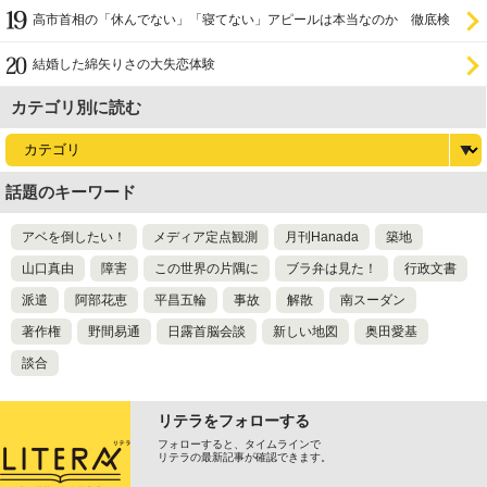
高市首相の「休んでない」「寝てない」アピールは本当なのか 徹底検
証
結婚した綿矢りさの大失恋体験
カテゴリ別に読む
話題のキーワード
アベを倒したい！
メディア定点観測
月刊Hanada
築地
山口真由
障害
この世界の片隅に
ブラ弁は見た！
行政文書
派遣
阿部花恵
平昌五輪
事故
解散
南スーダン
著作権
野間易通
日露首脳会談
新しい地図
奥田愛基
談合
リテラをフォローする
フォローすると、タイムラインで
リテラの最新記事が確認できます。