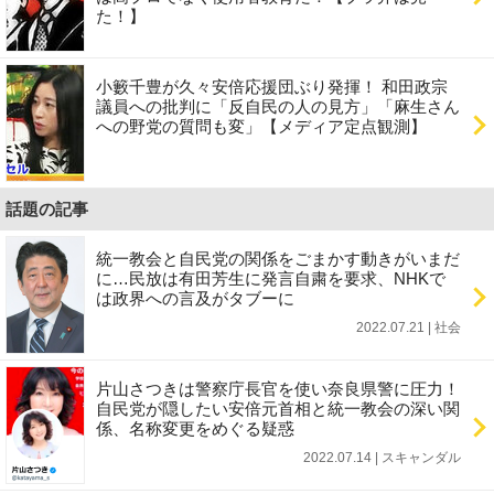
た！】
小籔千豊が久々安倍応援団ぶり発揮！ 和田政宗
議員への批判に「反自民の人の見方」「麻生さん
への野党の質問も変」【メディア定点観測】
話題の記事
統一教会と自民党の関係をごまかす動きがいまだ
に…民放は有田芳生に発言自粛を要求、NHKで
は政界への言及がタブーに
2022.07.21 | 社会
片山さつきは警察庁長官を使い奈良県警に圧力！
自民党が隠したい安倍元首相と統一教会の深い関
係、名称変更をめぐる疑惑
2022.07.14 | スキャンダル