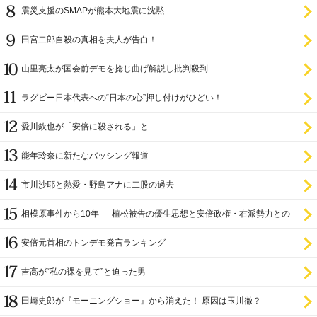
震災支援のSMAPが熊本大地震に沈黙
田宮二郎自殺の真相を夫人が告白！
山里亮太が国会前デモを捻じ曲げ解説し批判殺到
ラグビー日本代表への“日本の心”押し付けがひどい！
愛川欽也が「安倍に殺される」と
能年玲奈に新たなバッシング報道
市川沙耶と熱愛・野島アナに二股の過去
相模原事件から10年──植松被告の優生思想と安倍政権・右派勢力との
関係
安倍元首相のトンデモ発言ランキング
吉高が“私の裸を見て”と迫った男
田崎史郎が『モーニングショー』から消えた！ 原因は玉川徹？