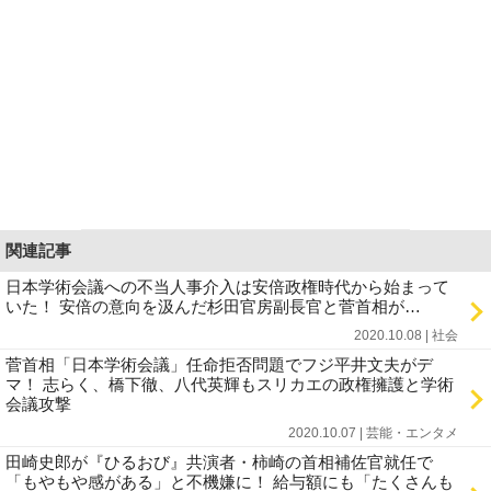
関連記事
日本学術会議への不当人事介入は安倍政権時代から始まって
いた！ 安倍の意向を汲んだ杉田官房副長官と菅首相が…
2020.10.08 | 社会
菅首相「日本学術会議」任命拒否問題でフジ平井文夫がデ
マ！ 志らく、橋下徹、八代英輝もスリカエの政権擁護と学術
会議攻撃
2020.10.07 | 芸能・エンタメ
田崎史郎が『ひるおび』共演者・柿崎の首相補佐官就任で
「もやもや感がある」と不機嫌に！ 給与額にも「たくさんも