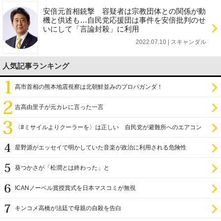
安倍元首相銃撃 容疑者は宗教団体との関係が動
機と供述も…自民党応援団は事件を安倍批判のせ
いにして「言論封殺」に利用
2022.07.10 | スキャンダル
人気記事ランキング
高市首相の熊本地震視察は北朝鮮並みのプロパガンダ！
吉高由里子が元カレに言った一言
〈#ミサイルよりクーラーを〉は正しい 自民党が避難所へのエアコン
設置を遅らせてきた
星野源がエッセイで明かしていた音楽が政治に利用される危険性
葵つかさが「松潤とは終わった」と
ICANノーベル賞授賞式を日本マスコミが無視
キンコメ高橋が法廷で母親の自殺を告白