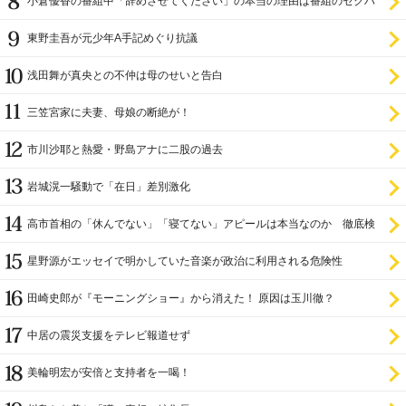
小倉優香の番組中「辞めさせてください」の本当の理由は番組のセクハ
ラ
東野圭吾が元少年A手記めぐり抗議
浅田舞が真央との不仲は母のせいと告白
三笠宮家に夫妻、母娘の断絶が！
市川沙耶と熱愛・野島アナに二股の過去
岩城滉一騒動で「在日」差別激化
高市首相の「休んでない」「寝てない」アピールは本当なのか 徹底検
証
星野源がエッセイで明かしていた音楽が政治に利用される危険性
田崎史郎が『モーニングショー』から消えた！ 原因は玉川徹？
中居の震災支援をテレビ報道せず
美輪明宏が安倍と支持者を一喝！