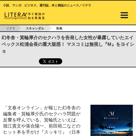
小説、マンガ、ビジネス、週刊誌…本と雑誌のニュース／リテラ
リテラ
スキャンダル
告発
幻冬舎・箕輪厚介のセクハラを告発した女性が暴露していたエイ
ベックス松浦会長の重大疑惑！ マスコミは無視し『M』をヨイシ
ョ
「文春オンライン」が報じた幻冬舎の
編集者・箕輪厚介氏のセクハラ問題が
反響を呼んでいる。箕輪氏といえば、
堀江貴文や落合陽一、前田裕二などの
ヒット本を手がけ『スッキリ』（日本