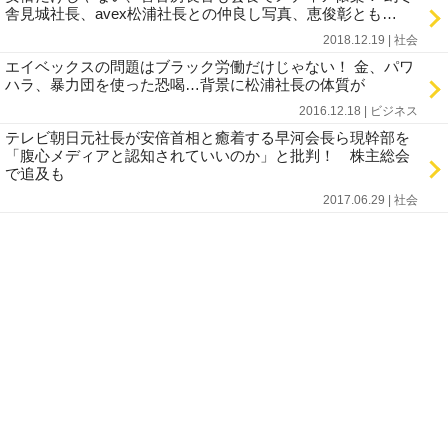
舎見城社長、avex松浦社長との仲良し写真、恵俊彰とも…
2018.12.19 | 社会
エイベックスの問題はブラック労働だけじゃない！ 金、パワ
ハラ、暴力団を使った恐喝…背景に松浦社長の体質が
2016.12.18 | ビジネス
テレビ朝日元社長が安倍首相と癒着する早河会長ら現幹部を
「腹心メディアと認知されていいのか」と批判！ 株主総会
で追及も
2017.06.29 | 社会