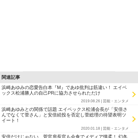
関連記事
浜崎あゆみの恋愛告白本『M』であゆ批判は筋違い！ エイベ
ックス松浦勝人の自己PRに協力させられただけ
2019.08.26 | 芸能・エンタメ
浜崎あゆみとの関係で話題 エイベックス松浦会長が「安倍さ
んでなくて菅さん」と安倍続投を否定し菅総理の待望表明ツ
イート！
2020.01.18 | 芸能・エンタメ
安倍だけじゃない、菅官房長官も会食でメディア懐柔！ 幻冬