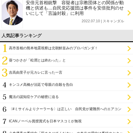
安倍元首相銃撃 容疑者は宗教団体との関係が動
機と供述も…自民党応援団は事件を安倍批判のせ
いにして「言論封殺」に利用
2022.07.10 | スキャンダル
人気記事ランキング
高市首相の熊本地震視察は北朝鮮並みのプロパガンダ！
葵つかさが「松潤とは終わった」と
吉高由里子が元カレに言った一言
キンコメ高橋が法廷で母親の自殺を告白
魔法の認知症ケアの秘密に迫る
〈#ミサイルよりクーラーを〉は正しい 自民党が避難所へのエアコン
設置を遅らせてきた
ICANノーベル賞授賞式を日本マスコミが無視