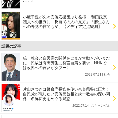
た！】
小籔千豊が久々安倍応援団ぶり発揮！ 和田政宗
議員への批判に「反自民の人の見方」「麻生さん
への野党の質問も変」【メディア定点観測】
話題の記事
統一教会と自民党の関係をごまかす動きがいまだ
に…民放は有田芳生に発言自粛を要求、NHKで
は政界への言及がタブーに
2022.07.21 | 社会
片山さつきは警察庁長官を使い奈良県警に圧力！
自民党が隠したい安倍元首相と統一教会の深い関
係、名称変更をめぐる疑惑
2022.07.14 | スキャンダル