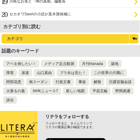
川島なお美と「噂の真相」編集長
セカオワSaoriの小説が直木賞候補に
カテゴリ別に読む
話題のキーワード
アベを倒したい！
メディア定点観測
月刊Hanada
築地
障害
派遣
山口真由
ブラ弁は見た！
この世界の片隅に
阿部花恵
南スーダン
行政文書
事故
解散
日露首脳会談
火垂るの墓
NHKニュース7
新しい地図
平昌五輪
野間易通
談合
リテラをフォローする
フォローすると、タイムラインで
リテラの最新記事が確認できます。