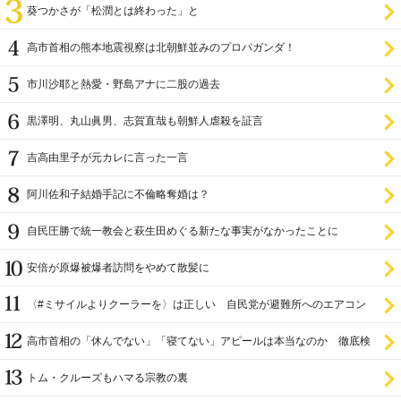
葵つかさが「松潤とは終わった」と
高市首相の熊本地震視察は北朝鮮並みのプロパガンダ！
市川沙耶と熱愛・野島アナに二股の過去
黒澤明、丸山眞男、志賀直哉も朝鮮人虐殺を証言
吉高由里子が元カレに言った一言
阿川佐和子結婚手記に不倫略奪婚は？
自民圧勝で統一教会と萩生田めぐる新たな事実がなかったことに
安倍が原爆被爆者訪問をやめて散髪に
〈#ミサイルよりクーラーを〉は正しい 自民党が避難所へのエアコン
設置を遅らせてきた
高市首相の「休んでない」「寝てない」アピールは本当なのか 徹底検
証
トム・クルーズもハマる宗教の裏