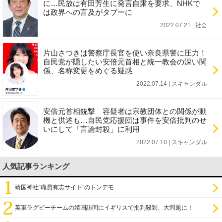
に…民放は有田芳生に発言自粛を要求、NHKで
は政界への言及がタブーに
2022.07.21 | 社会
片山さつきは警察庁長官を使い奈良県警に圧力！
自民党が隠したい安倍元首相と統一教会の深い関
係、名称変更をめぐる疑惑
2022.07.14 | スキャンダル
安倍元首相銃撃 容疑者は宗教団体との関係が動
機と供述も…自民党応援団は事件を安倍批判のせ
いにして「言論封殺」に利用
2022.07.10 | スキャンダル
人気記事ランキング
靖国神社“職員有志サイト”のトンデモ
英軍ラグビーチームの靖国訪問にイギリスで批判殺到、大問題に！