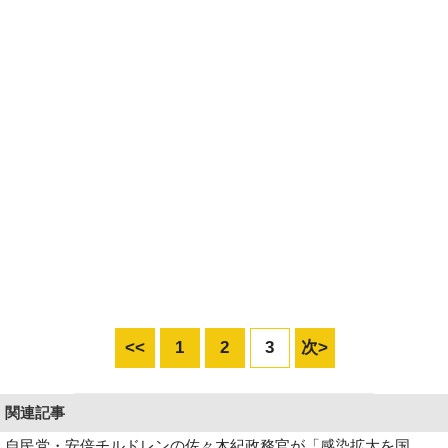
<<
1
2
3
次>
関連記事
自民党・安倍チルドレンの佐々木紀政務官が「感染拡大を国