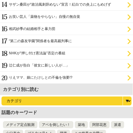
サザン桑田が“政治風刺辞めない”宣言！紅白での炎上にもめげず
お笑い芸人「薬物をやらない」自慢の無自覚
相武紗季の結婚相手と暴力団
“第二の森友学園”関係者を最高裁判事に
NHKが“押し付け憲法論”否定の番組
辻仁成が告白「彼女に新しい人が…」
りえママ、娘にたけしとの不倫を強要!?
カテゴリ別に読む
話題のキーワード
メディア定点観測
アベを倒したい！
築地
阿部花恵
派遣