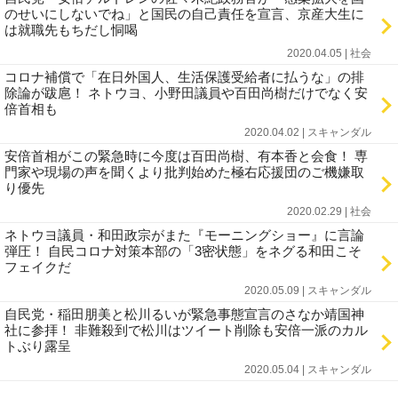
のせいにしないでね」と国民の自己責任を宣言、京産大生に
は就職先もちだし恫喝
2020.04.05 | 社会
コロナ補償で「在日外国人、生活保護受給者に払うな」の排
除論が跋扈！ ネトウヨ、小野田議員や百田尚樹だけでなく安
倍首相も
2020.04.02 | スキャンダル
安倍首相がこの緊急時に今度は百田尚樹、有本香と会食！ 専
門家や現場の声を聞くより批判始めた極右応援団のご機嫌取
り優先
2020.02.29 | 社会
ネトウヨ議員・和田政宗がまた『モーニングショー』に言論
弾圧！ 自民コロナ対策本部の「3密状態」をネグる和田こそ
フェイクだ
2020.05.09 | スキャンダル
自民党・稲田朋美と松川るいが緊急事態宣言のさなか靖国神
社に参拝！ 非難殺到で松川はツイート削除も安倍一派のカル
トぶり露呈
2020.05.04 | スキャンダル