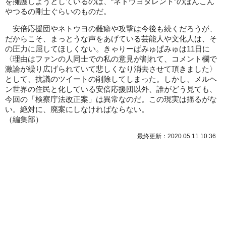
を擁護しようとしているのは、“ネトウヨタレント”のほんこん
やつるの剛士ぐらいのものだ。
安倍応援団やネトウヨの難癖や攻撃は今後も続くだろうが、
だからこそ、まっとうな声をあげている芸能人や文化人は、そ
の圧力に屈してほしくない。きゃりーぱみゅぱみゅは11日に
〈理由はファンの人同士での私の意見が割れて、コメント欄で
激論が繰り広げられていて悲しくなり消去させて頂きました〉
として、抗議のツイートの削除してしまった。しかし、メルヘ
ン世界の住民と化している安倍応援団以外、誰がどう見ても、
今回の「検察庁法改正案」は異常なのだ。この現実は揺るがな
い。絶対に、廃案にしなければならない。
（
編集部
）
最終更新：2020.05.11 10:36