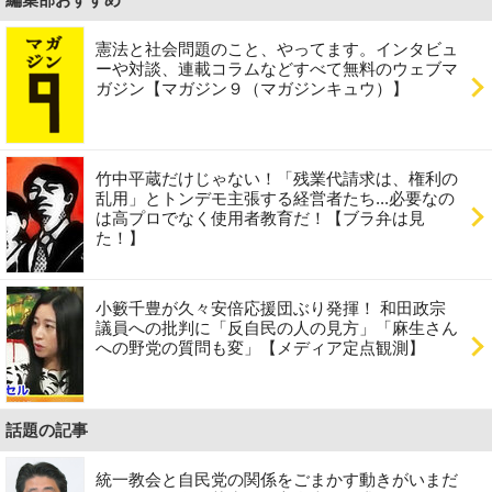
編集部おすすめ
憲法と社会問題のこと、やってます。インタビュ
ーや対談、連載コラムなどすべて無料のウェブマ
ガジン【マガジン９（マガジンキュウ）】
竹中平蔵だけじゃない！「残業代請求は、権利の
乱用」とトンデモ主張する経営者たち...必要なの
は高プロでなく使用者教育だ！【ブラ弁は見
た！】
小籔千豊が久々安倍応援団ぶり発揮！ 和田政宗
議員への批判に「反自民の人の見方」「麻生さん
への野党の質問も変」【メディア定点観測】
話題の記事
統一教会と自民党の関係をごまかす動きがいまだ