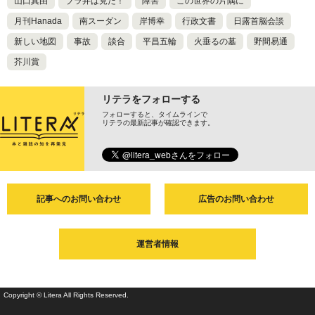
山口真由
ブラ弁は見た！
障害
この世界の片隅に
月刊Hanada
南スーダン
岸博幸
行政文書
日露首脳会談
新しい地図
事故
談合
平昌五輪
火垂るの墓
野間易通
芥川賞
リテラをフォローする
フォローすると、タイムラインで
リテラの最新記事が確認できます。
記事へのお問い合わせ
広告のお問い合わせ
運営者情報
Copyright © Litera All Rights Reserved.