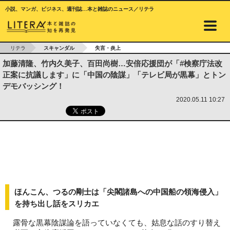
小説、マンガ、ビジネス、週刊誌…本と雑誌のニュース／リテラ
リテラ
スキャンダル
失言・炎上
加藤清隆、竹内久美子、百田尚樹…安倍応援団が「#検察庁法改
正案に抗議します」に「中国の陰謀」「テレビ局が黒幕」とトン
デモバッシング！
2020.05.11 10:27
ほんこん、つるの剛士は「尖閣諸島への中国船の領海侵入」
を持ち出し話をスリカエ
露骨な黒幕陰謀論を語っていなくても、姑息な話のすり替え