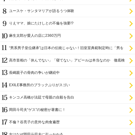
ユースケ・サンタマリアが語るうつ体験
りえママ、娘にたけしとの不倫を強要!?
麻生太郎が愛人の店に2360万円
“男系男子皇位継承”は日本の伝統じゃない！旧皇室典範制定時に「男を
尊び女を卑む」と
高市首相の「休んでない」「寝てない」アピールは本当なのか 徹底検
証
長嶋親子の骨肉の争いが継続中
EXILE事務所のブラックぶりがスゴい
キンコメ高橋が法廷で母親の自殺を告白
岡田斗司夫“ゲス”の秘密が著書に！
不倫？谷亮子の意外な肉食遍歴
女はなぜ岡田斗司夫に引っかかる