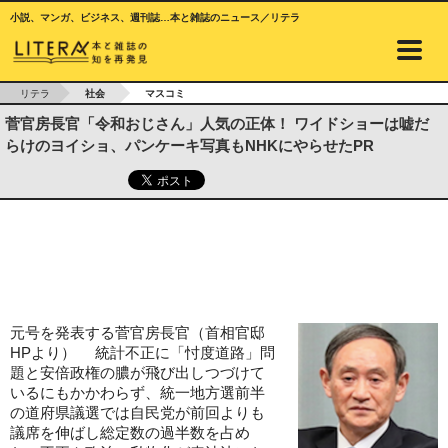
小説、マンガ、ビジネス、週刊誌…本と雑誌のニュース／リテラ
リテラ
社会
マスコミ
菅官房長官「令和おじさん」人気の正体！ ワイドショーは嘘だ
らけのヨイショ、パンケーキ写真もNHKにやらせたPR
元号を発表する菅官房長官（首相官邸
HPより） 統計不正に「忖度道路」問
題と安倍政権の膿が飛び出しつづけて
いるにもかかわらず、統一地方選前半
の道府県議選では自民党が前回よりも
議席を伸ばし総定数の過半数を占め