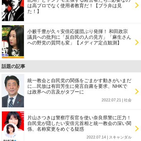
は高プロでなく使用者教育だ！【ブラ弁は見
た！】
小籔千豊が久々安倍応援団ぶり発揮！ 和田政宗
議員への批判に「反自民の人の見方」「麻生さん
への野党の質問も変」【メディア定点観測】
話題の記事
統一教会と自民党の関係をごまかす動きがいまだ
に…民放は有田芳生に発言自粛を要求、NHKで
は政界への言及がタブーに
2022.07.21 | 社会
片山さつきは警察庁長官を使い奈良県警に圧力！
自民党が隠したい安倍元首相と統一教会の深い関
係、名称変更をめぐる疑惑
2022.07.14 | スキャンダル