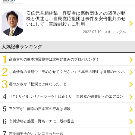
安倍元首相銃撃 容疑者は宗教団体との関係が動
機と供述も…自民党応援団は事件を安倍批判のせ
いにして「言論封殺」に利用
2022.07.10 | スキャンダル
人気記事ランキング
高市首相の熊本地震視察は北朝鮮並みのプロパガンダ！
小倉優香の番組中「辞めさせてください」の本当の理由は番組のセクハ
ラ
葵つかさが「松潤とは終わった」と
〈#ミサイルよりクーラーを〉は正しい 自民党が避難所へのエアコン
設置を遅らせてきた
三笠宮が「南京の日本軍の行為は虐殺」
市川沙耶と熱愛・野島アナに二股の過去
吉高由里子が元カレに言った一言