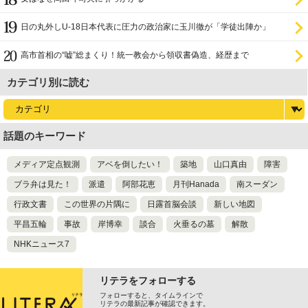
日の丸外しU-18日本代表に圧力の政治家に玉川徹が「学徒出陣か」
高市首相の“嘘”総まくり！統一教会から領収書偽造、経歴まで
カテゴリ別に読む
話題のキーワード
メディア定点観測
アベを倒したい！
築地
山口真由
障害
ブラ弁は見た！
派遣
阿部花恵
月刊Hanada
南スーダン
行政文書
この世界の片隅に
日露首脳会談
新しい地図
平昌五輪
事故
岸博幸
談合
火垂るの墓
解散
NHKニュース7
リテラをフォローする
フォローすると、タイムラインで
リテラの最新記事が確認できます。