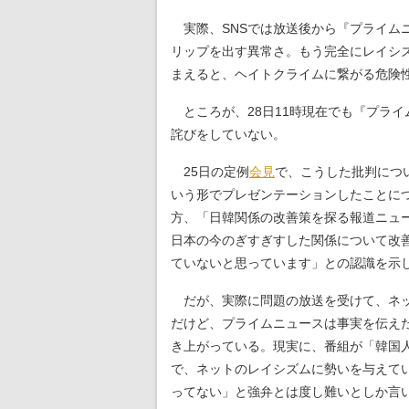
実際、SNSでは放送後から『プライム
リップを出す異常さ。もう完全にレイシ
まえると、ヘイトクライムに繋がる危険
ところが、28日11時現在でも『プラ
詫びをしていない。
25日の定例
会見
で、こうした批判につ
いう形でプレゼンテーションしたことに
方、「日韓関係の改善策を探る報道ニュ
日本の今のぎすぎすした関係について改
ていないと思っています」との認識を示
だが、実際に問題の放送を受けて、ネッ
だけど、プライムニュースは事実を伝え
き上がっている。現実に、番組が「韓国
で、ネットのレイシズムに勢いを与えて
ってない」と強弁とは度し難いとしか言