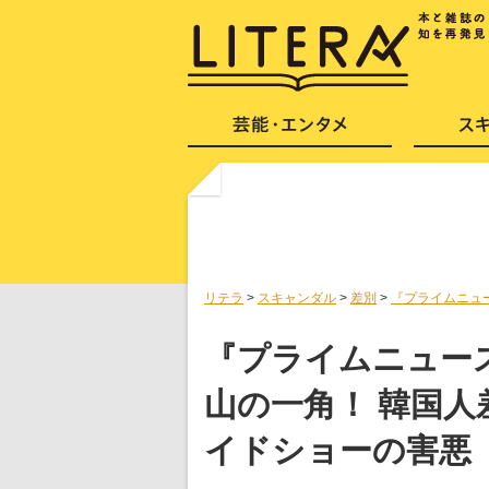
リテラ
>
スキャンダル
>
差別
>
『プライムニュ
『プライムニュー
山の一角！ 韓国
イドショーの害悪