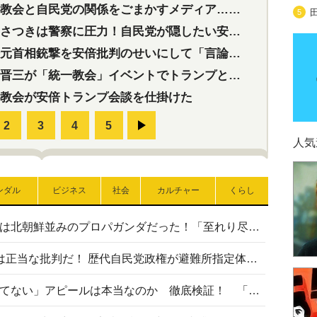
会と自民党の関係をごまかすメディア…民放は有田芳生に発言自粛を要求
5
つきは警察に圧力！自民党が隠したい安倍元首相と統一教会の深い関係
首相銃撃を安倍批判のせいにして「言論封殺」に利用する自民党応援団
三が「統一教会」イベントでトランプと演説！同性婚や夫婦別姓を攻撃
教会が安倍トランプ会談を仕掛けた
人気
ンダル
ビジネス
社会
カルチャー
くらし
高市首相の熊本地震避難所視察は北朝鮮並みのプロパガンダだった！「至れり尽くせり」の選ばれた避難所の一方で実態は…
〈#ミサイルよりクーラーを〉は正当な批判だ！ 歴代自民党政権が避難所指定体育館へのエアコン設置を遅らせてきた客観的事実
高市首相の「休んでない」「寝てない」アピールは本当なのか 徹底検証！ 「資料読み込み」「アイロンがけ」も矛盾だらけ…