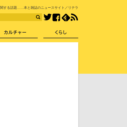
知を再発見
関する話題……本と雑誌のニュースサイト／リテラ
Facebook
feedly
RSS
Twitter
ス
社会
カルチャー
くらし