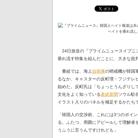
ヘイトを垂れ流し
24日放送の『プライムニュースイブニ
垂れ流す特集を組んだことに、大きな批
番組では、海上
自衛隊
の哨戒機が韓国
るなか、キャスターの反町理・フジテレ
始めた。反町氏は「ちょっとうんざりし
文化をよく知っている
産経新聞
ソウル駐
イラスト入りのパネルを補足するかたち
「韓国人の交渉術、これには3つのポイ
る。ふたつ、周囲にアピールして理解者
うふうに言うんですけれども」