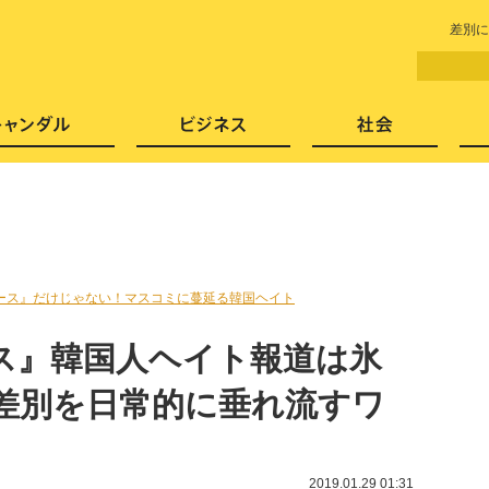
LITERA／リテラ 本と雑誌の
差別に
芸能・エンタメ
スキャンダル
ビジネ
ース』だけじゃない！マスコミに蔓延る韓国ヘイト
ス』韓国人ヘイト報道は氷
人差別を日常的に垂れ流すワ
2019.01.29 01:31