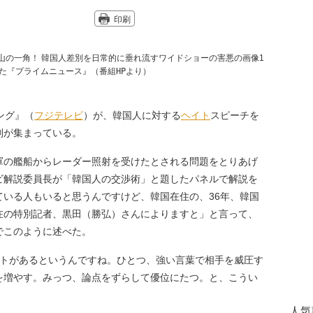
印刷
た『プライムニュース』（番組HPより）
ング』（
フジテレビ
）が、韓国人に対する
ヘイト
スピーチを
判が集まっている。
軍の艦船からレーダー照射を受けたとされる問題をとりあげ
ビ解説委員長が「韓国人の交渉術」と題したパネルで解説を
ている人もいると思うんですけど、韓国在住の、36年、韓国
在の特別記者、黒田（勝弘）さんによりますと」と言って、
でこのように述べた。
ントがあるというんですね。ひとつ、強い言葉で相手を威圧す
を増やす。みっつ、論点をずらして優位にたつ。と、こうい
人気