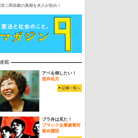
・
五輪入場行進にすぎやまこういちの曲、杉田水脈のLGB
田宮二郎自殺の真相を夫人が告白！
・
大ウソだらけの東京五輪！ 安倍・菅・森はどんな嘘を
・
五輪サッカー・久保建英が南アの陽性者に「僕らに損ではない」
・
五輪関係者が入国当日、築地を散歩！
・
五輪でIOCラウンジ以外にVIPルーム、広告代理店は物品購入
連載
アベを倒したい！
室井佑月
記事一覧へ
ブラ弁は見た！
ブラック企業被害対
策弁護団