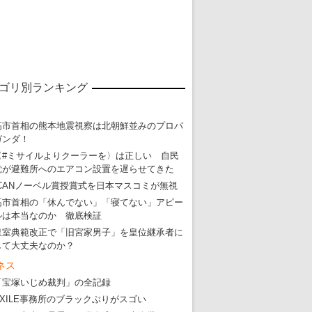
ゴリ別ランキング
高市首相の熊本地震視察は北朝鮮並みのプロパ
ガンダ！
〈#ミサイルよりクーラーを〉は正しい 自民
党が避難所へのエアコン設置を遅らせてきた
ICANノーベル賞授賞式を日本マスコミが無視
高市首相の「休んでない」「寝てない」アピー
ルは本当なのか 徹底検証
皇室典範改正で「旧宮家男子」を皇位継承者に
して大丈夫なのか？
ネス
「宝塚いじめ裁判」の全記録
EXILE事務所のブラックぶりがスゴい