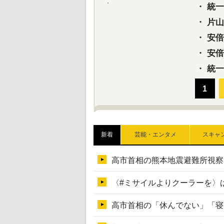
・
統一教
・
片山さ
・
安倍元
・
安倍晋
・
統一
新着
芸能・エンタメ
スキャ