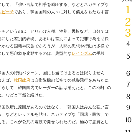
にして、「強い言葉で相手を威圧する」などとネガティブな
スピーチ
であり、韓国国籍の人々に対して偏見をもたらす言
チというのは、とりわけ人種、性別、民族など、自分では
拠にした差別的表現、あるいは差別によって犯罪行為を助長
いかなる国籍や民族であろうが、人間の思想や行動は多様で
にして悪印象を扇動するのは、典型的な
レイシズム
の手段
国人の行動パターン、国にも当てはまるとは限りません
言えば、
韓国政府
は自衛隊機の低空での威嚇飛行をあらたに
ずらして、韓国国内でレーダーの話は消えたと。この3番目の
ね」などと平然と続けた。
国政府に原因があるのではなく、「韓国人はみんな強い言
ら」などとレッテルを貼り、ネガティブな「国籍・民族」で
ある。これが公共の電波で発せられたのだ。極めて悪質とし