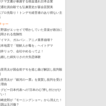
パナマ文書が暴露する税金逃れ日本企業
電通社員自殺でも弘兼憲史が宴会芸賛美
高プロ先取り！トンデモ経営者のあり得ない主
張
チャー
星野源がエッセイで明かしていた音楽が政治に
利用される危険性
アイマス、ガルパン…アニメ業界崩壊？
熊本地震で「朝鮮人が毒を」ヘイトデマ
朝井リョウ、会社やめるってよ！
結婚した綿矢りさの大失恋体験
山里亮太が国会前デモを捻じ曲げ解説し批判殺
到
山里亮太が『銀河の一票』を賞賛し批判を受け
た理由
ラグビー日本代表への“日本の心”押し付けがひ
どい！
田崎史郎が『モーニングショー』から消えた！
東京五輪強行開催特別企画 大ウソだら
原因は玉川徹？