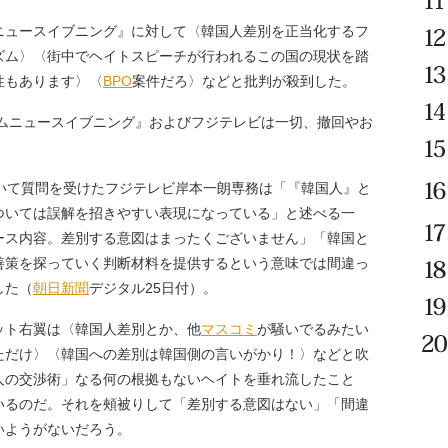
ニュースイブニング』に対して〈韓国人差別を正当化するフ
ズム〉〈街中でヘイトスピーチが行われるこの国の現状を踏
性もあります〉〈
BPO
案件だろ〉などと批判が殺到した。
イムニュースイブニング』およびフジテレビは一切、撤回やお
いて質問を受けたフジテレビ岸本一朗専務は「『韓国人』と
ついては誤解を招きやすい表現になっている」と述べる一
ース内容。差別する意図はまったくございません」「韓国と
善策を探っていく判断材料を提供するという意味では間違っ
した（
朝日新聞
デジタル25日付）。
ト右翼は〈韓国人差別とか、他
マスコミ
が騒いでるみたい
ただけ〉〈韓国への差別は韓国側の言いがかり！〉などと吹
人の交渉術」なる何の根拠もないヘイトを垂れ流したこと
いるのだ。それを頰被りして「差別する意図はない」「間違
いようがないだろう。