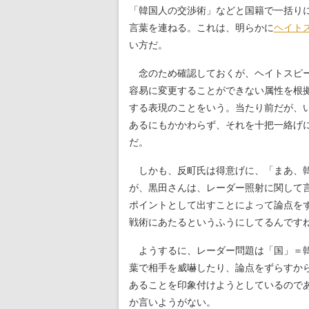
「韓国人の交渉術」などと国籍で一括り
言葉を連ねる。これは、明らかに
ヘイト
い方だ。
念のため確認しておくが、ヘイトスピー
容易に変更することができない属性を根
する表現のことをいう。当たり前だが、
あるにもかかわらず、それを十把一絡げ
だ。
しかも、反町氏は得意げに、「まあ、韓
が、黒田さんは、レーダー照射に関して
ポイントとして出すことによって論点を
戦術にあたるというふうにしてるんです
ようするに、レーダー問題は「国」＝韓
葉で相手を威嚇したり、論点をずらすか
あることを印象付けようとしているので
か言いようがない。