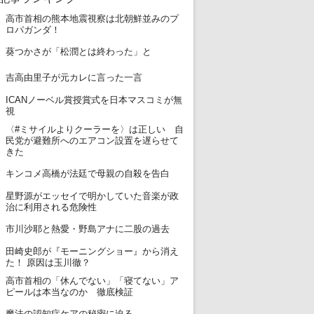
高市首相の熊本地震視察は北朝鮮並みのプ
1
ロパガンダ！
2
葵つかさが「松潤とは終わった」と
3
吉高由里子が元カレに言った一言
ICANノーベル賞授賞式を日本マスコミが無
4
視
〈#ミサイルよりクーラーを〉は正しい 自
5
民党が避難所へのエアコン設置を遅らせて
きた
6
キンコメ高橋が法廷で母親の自殺を告白
星野源がエッセイで明かしていた音楽が政
7
治に利用される危険性
8
市川沙耶と熱愛・野島アナに二股の過去
田崎史郎が『モーニングショー』から消え
9
た！ 原因は玉川徹？
高市首相の「休んでない」「寝てない」ア
10
ピールは本当なのか 徹底検証
11
魔法の認知症ケアの秘密に迫る