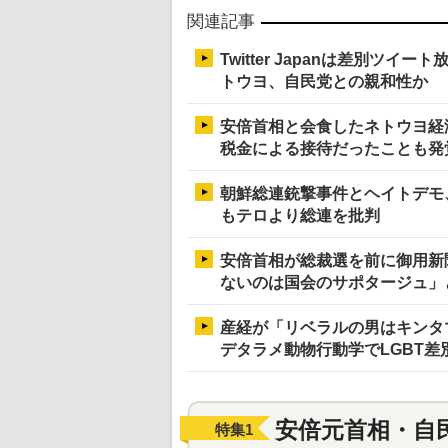
関連記事
Twitter Japanは差別ツ
トウヨ、自民党との親和性か
安倍首相と会食したネトウヨ経済
税金による接待だったことも発
朝鮮総連銃撃事件とヘイトデモ
もテロより総連を批判
安倍首相が総裁選を前に御用新
ないのは国会のサポタージュ」
産経が「リベラルの男はキンタ
デタラメ動物行動学でLGBT差
安倍元首相・自
特集
1