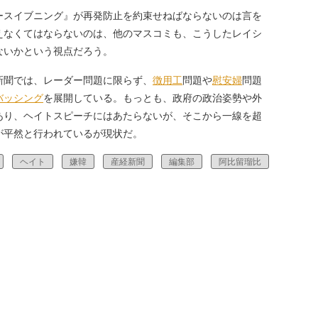
スイブニング』が再発防止を約束せねばならないのは言を
えなくてはならないのは、他のマスコミも、こうしたレイシ
ないかという視点だろう。
新聞では、レーダー問題に限らず、
徴用工
問題や
慰安婦
問題
バッシング
を展開している。もっとも、政府の政治姿勢や外
あり、ヘイトスピーチにはあたらないが、そこから一線を超
が平然と行われているが現状だ。
ヘイト
嫌韓
産経新聞
編集部
阿比留瑠比