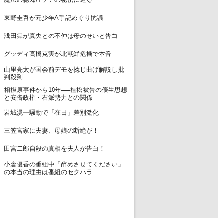
12
東野圭吾が元少年A手記めぐり抗議
13
浅田舞が真央との不仲は母のせいと告白
14
グッディ高橋克実が北朝鮮危機で本音
山里亮太が国会前デモを捻じ曲げ解説し批
15
判殺到
相模原事件から10年──植松被告の優生思想
16
と安倍政権・右派勢力との関係
17
岩城滉一騒動で「在日」差別激化
18
三笠宮家に夫妻、母娘の断絶が！
19
田宮二郎自殺の真相を夫人が告白！
小倉優香の番組中「辞めさせてください」
20
の本当の理由は番組のセクハラ