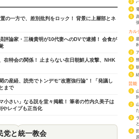
3
4
5
イート放置の一方で、差別批判をロック！ 背景に上層部とネ
カル
評論家・三橋貴明が10代妻へのDVで逮捕！ 会食が
1
覚
2
、在特会の関係！ 止まらない在日朝鮮人攻撃、NHK
3
4
5
聞の産経、読売でトンデモ“改憲強行論”！「発議し
芸能
とまで
1
マ小さい」なる説を堂々掲載！ 筆者の竹内久美子は
2
別やレイプも正当化
3
4
民党と統一教会
特集
2