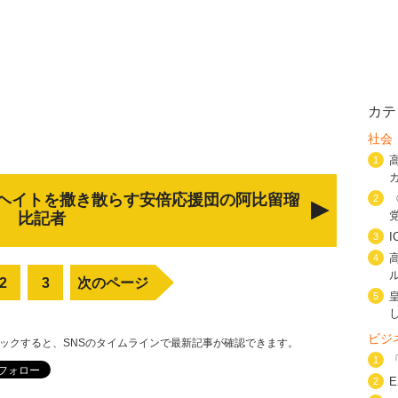
カテ
社会
1
ヘイトを撒き散らす安倍応援団の阿比留瑠
2
比記者
3
4
2
3
次のページ
5
ビジ
リックすると、SNSのタイムラインで最新記事が確認できます。
1
2