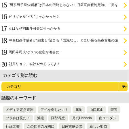
“男系男子皇位継承”は日本の伝統じゃない！旧皇室典範制定時に「男を
尊び女を卑む」と
ビリギャル“ビリ”じゃなかった？
女はなぜ岡田斗司夫に引っかかる
中傷動画作成者が“顔出し”証言も「面識なし」と言い張る高市首相の論
理破綻
岡田斗司夫“ゲス”の秘密が著書に！
朝井リョウ、会社やめるってよ！
カテゴリ別に読む
話題のキーワード
メディア定点観測
アベを倒したい！
築地
山口真由
障害
ブラ弁は見た！
派遣
阿部花恵
月刊Hanada
南スーダン
行政文書
この世界の片隅に
日露首脳会談
新しい地図