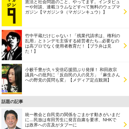
憲法と社会問題のこと、やってます。インタビュ
ーや対談、連載コラムなどすべて無料のウェブマ
ガジン【マガジン９（マガジンキュウ）】
竹中平蔵だけじゃない！「残業代請求は、権利の
乱用」とトンデモ主張する経営者たち...必要なの
は高プロでなく使用者教育だ！【ブラ弁は見
た！】
小籔千豊が久々安倍応援団ぶり発揮！ 和田政宗
議員への批判に「反自民の人の見方」「麻生さん
への野党の質問も変」【メディア定点観測】
話題の記事
統一教会と自民党の関係をごまかす動きがいまだ
に…民放は有田芳生に発言自粛を要求、NHKで
は政界への言及がタブーに