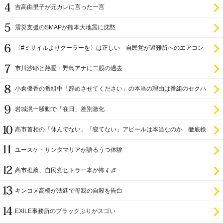
吉高由里子が元カレに言った一言
震災支援のSMAPが熊本大地震に沈黙
〈#ミサイルよりクーラーを〉は正しい 自民党が避難所へのエアコン
設置を遅らせてきた
市川沙耶と熱愛・野島アナに二股の過去
小倉優香の番組中「辞めさせてください」の本当の理由は番組のセクハ
ラ
岩城滉一騒動で「在日」差別激化
高市首相の「休んでない」「寝てない」アピールは本当なのか 徹底検
証
ユースケ・サンタマリアが語るうつ体験
高市推薦、自民党ヒトラー本が怖すぎ
キンコメ高橋が法廷で母親の自殺を告白
EXILE事務所のブラックぶりがスゴい