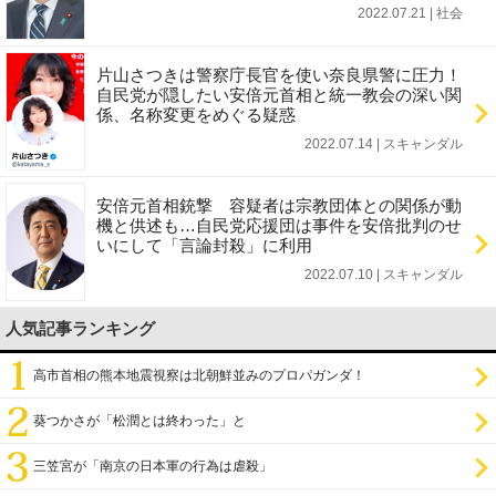
2022.07.21 | 社会
片山さつきは警察庁長官を使い奈良県警に圧力！
自民党が隠したい安倍元首相と統一教会の深い関
係、名称変更をめぐる疑惑
2022.07.14 | スキャンダル
安倍元首相銃撃 容疑者は宗教団体との関係が動
機と供述も…自民党応援団は事件を安倍批判のせ
いにして「言論封殺」に利用
2022.07.10 | スキャンダル
人気記事ランキング
高市首相の熊本地震視察は北朝鮮並みのプロパガンダ！
葵つかさが「松潤とは終わった」と
三笠宮が「南京の日本軍の行為は虐殺」