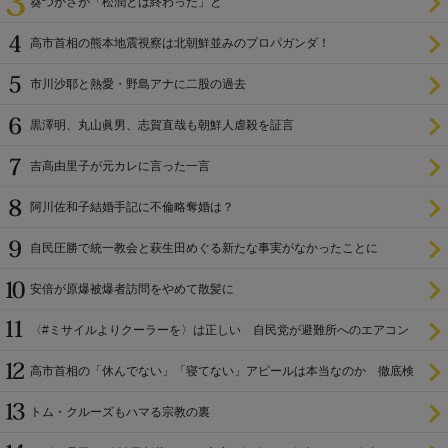
葵つかさが「松潤とは終わった」と
高市首相の熊本地震視察は北朝鮮並みのプロパガンダ！
市川沙耶と熱愛・野島アナに二股の過去
黒澤明、丸山眞男、志賀直哉も朝鮮人虐殺を証言
吉高由里子が元カレに言った一言
阿川佐和子結婚手記に不倫略奪婚は？
自民圧勝で統一教会と萩生田めぐる新たな事実がなかったことに
安倍が原爆被爆者訪問をやめて散髪に
〈#ミサイルよりクーラーを〉は正しい 自民党が避難所へのエアコン
設置を遅らせてきた
高市首相の「休んでない」「寝てない」アピールは本当なのか 徹底検
証
トム・クルーズもハマる宗教の裏