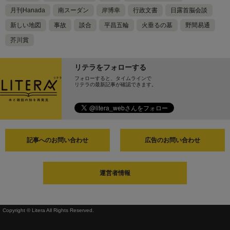
月刊Hanada
南スーダン
岸博幸
行政文書
日露首脳会談
新しい地図
事故
談合
平昌五輪
火垂るの墓
野間易通
芥川賞
リテラをフォローする
フォローすると、タイムラインで
リテラの最新記事が確認できます。
記事へのお問い合わせ
広告のお問い合わせ
運営者情報
Copyright © Litera All Rights Reserved.