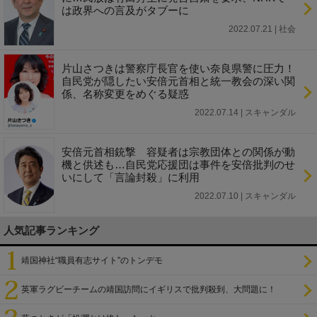
は政界への言及がタブーに
2022.07.21 | 社会
片山さつきは警察庁長官を使い奈良県警に圧力！
自民党が隠したい安倍元首相と統一教会の深い関
係、名称変更をめぐる疑惑
2022.07.14 | スキャンダル
安倍元首相銃撃 容疑者は宗教団体との関係が動
機と供述も…自民党応援団は事件を安倍批判のせ
いにして「言論封殺」に利用
2022.07.10 | スキャンダル
人気記事ランキング
靖国神社“職員有志サイト”のトンデモ
英軍ラグビーチームの靖国訪問にイギリスで批判殺到、大問題に！