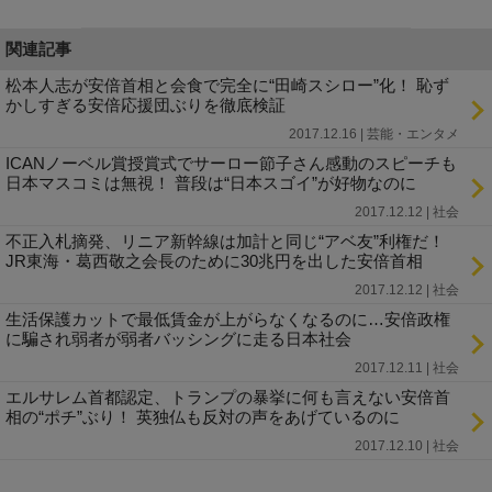
関連記事
松本人志が安倍首相と会食で完全に“田崎スシロー”化！ 恥ず
かしすぎる安倍応援団ぶりを徹底検証
2017.12.16 | 芸能・エンタメ
ICANノーベル賞授賞式でサーロー節子さん感動のスピーチも
日本マスコミは無視！ 普段は“日本スゴイ”が好物なのに
2017.12.12 | 社会
不正入札摘発、リニア新幹線は加計と同じ“アベ友”利権だ！
JR東海・葛西敬之会長のために30兆円を出した安倍首相
2017.12.12 | 社会
生活保護カットで最低賃金が上がらなくなるのに…安倍政権
に騙され弱者が弱者バッシングに走る日本社会
2017.12.11 | 社会
エルサレム首都認定、トランプの暴挙に何も言えない安倍首
相の“ポチ”ぶり！ 英独仏も反対の声をあげているのに
2017.12.10 | 社会