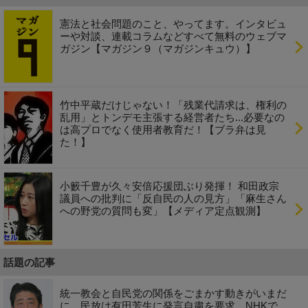
憲法と社会問題のこと、やってます。インタビュ
ーや対談、連載コラムなどすべて無料のウェブマ
ガジン【マガジン９（マガジンキュウ）】
竹中平蔵だけじゃない！「残業代請求は、権利の
乱用」とトンデモ主張する経営者たち...必要なの
は高プロでなく使用者教育だ！【ブラ弁は見
た！】
小籔千豊が久々安倍応援団ぶり発揮！ 和田政宗
議員への批判に「反自民の人の見方」「麻生さん
への野党の質問も変」【メディア定点観測】
話題の記事
統一教会と自民党の関係をごまかす動きがいまだ
に…民放は有田芳生に発言自粛を要求、NHKで