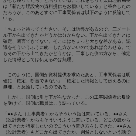
がもし残ってたら」と語っている。これをもって太田理財局長
は「新たな埋設物の資料提供をお願いしている」と答弁したの
だろうが、このあとすぐに工事関係者は以下のように反論して
いる。
「ちょっと待ってください。そこは語弊があるので。三メート
ル下から出てきたかどうかは分からない。下から出てきたとは
確定、断言できてない。そこにはちょっと大きな差がある。認
識をそういうふうに統一した方がいいのであれば合わせる。で
もその下から出てきたかどうかは、工事した側の方から、確定
した情報としては伝えるのは無理」
このように、国側が資料提供を求めたあと、工事関係者は明
確に「確定、断言できない」「確定した情報として伝えるのは
無理」と反論しているのである。
しかし、国側は引き下がらなかった。この工事関係者の反論
を受けて、国側の職員はこう語っている。
「●●さん（工事業者）からそういう話は聞いている。●●さん
（設計業者）からもそういうふうに聞いている。どこの層から
出てきたか特定したいのでこういう聞き方をしてきた。●●さん
（設計業者）もどこから出てきたか、判然としないという話で