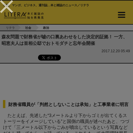
小説、マンガ、ビジネス、週刊誌…本と雑誌のニュース／リテラ
リテラ
社会
政治
森友問題で財務省が嘘の口裏あわせをした決定的証拠！ 一方、
昭恵夫人は首相公邸でおトモダチと忘年会開催
2017.12.20 05:49
財務省職員が「判然としないことは承知」と工事業者に明言
たとえば、先述した“3メートルより下からゴミが出てくるス
トーリーをイメージしている”と国側の職員が述べたあと、つづ
けて「三メートル以下からごみが噴出しているという写真など