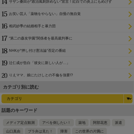
サザン桑田が“政治風刺辞めない”宣言！紅白での炎上にもめげず
お笑い芸人「薬物をやらない」自慢の無自覚
相武紗季の結婚相手と暴力団
“第二の森友学園”関係者を最高裁判事に
NHKが“押し付け憲法論”否定の番組
辻仁成が告白「彼女に新しい人が…」
りえママ、娘にたけしとの不倫を強要!?
カテゴリ別に読む
話題のキーワード
メディア定点観測
アベを倒したい！
築地
阿部花恵
派遣
山口真由
ブラ弁は見た！
障害
この世界の片隅に