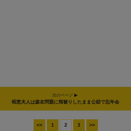
次のページ
昭恵夫人は森友問題に頬被りしたまま公邸で忘年会
<<
1
2
3
>>