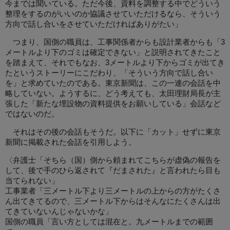
今までは聞いている。ただ今後、資料を調整する中でどういう
整理をするのがいいのか協議させていただけるなら、そういう
方向で話し合いをさせていただければありがたい」
つまり、国側の職員は、工事関係者からも設計業者からも「3
メートルより下のゴミは確定できない」と説明されてきたこと
を踏まえて、それでもなお、3メートルより下からゴミが出てき
たというストーリーにこだわり、「そういう方向で話し合い
を」と求めていたのである。東京新聞は、この一連の会話を中
略していない。ようするに、どう考えても、太田理財局長が主
張した「新たな埋設物の資料提供をお願いしている」会話など
ではないのだ。
それはその後の会話もそうだ。以下に「カット」せずに東京
新聞に掲載された会話を引用しよう。
〈弁護士「そちら（国）側から頼まれてこちらが虚偽の報告を
して、後で手のひら返されて『だまされた』と言われたら目も
当てられない」
工事業者「三メートル下より三メートルの上からの方がたくさ
ん出てきてるので、三メートル下からはそんなにたくさんは出
てきていないんじゃないかな」
国側の職員「言い方としては混在と。九メートルまでの範囲