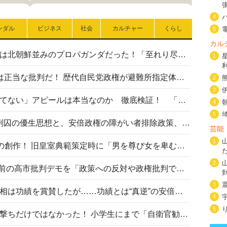
4
ンダル
ビジネス
社会
カルチャー
くらし
5
カル
高市首相の熊本地震避難所視察は北朝鮮並みのプロパガンダだった！「至れり尽くせり」の選ばれた避難所の一方で実態は…
1
〈#ミサイルよりクーラーを〉は正当な批判だ！ 歴代自民党政権が避難所指定体育館へのエアコン設置を遅らせてきた客観的事実
2
3
高市首相の「休んでない」「寝てない」アピールは本当なのか 徹底検証！ 「資料読み込み」「アイロンがけ」も矛盾だらけ…
4
5
相模原事件から10年──植松死刑囚の優生思想と、安倍政権の障がい者排除政策、右派勢力の差別主義との関係を改めて問う
芸能
1
“男系男子の皇位継承”は明治期の創作！ 旧皇室典範策定時に「男を尊び女を卑むの慣習、人民の脳髄」とトンデモ論で女性天皇を否定
2
山里亮太が『DayDay.』で国会前の高市批判デモを「政策への反対や政権批判でない」と捻じ曲げ解説 デモ参加者から批判殺到
3
安倍晋三元首相の命日で高市首相は功績を賞賛したが……功績とは“真逆”の安倍元首相のトンデモ発言を振り返る
4
5
自衛隊リクルートは貧困層狙い撃ちだけではなかった！ 小学生にまで「自衛官勧誘」目的のパンフレット作成