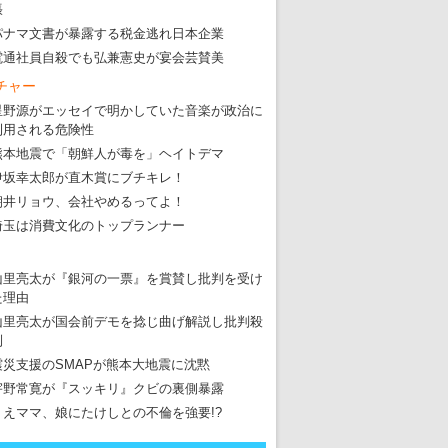
張
パナマ文書が暴露する税金逃れ日本企業
電通社員自殺でも弘兼憲史が宴会芸賛美
チャー
星野源がエッセイで明かしていた音楽が政治に
利用される危険性
熊本地震で「朝鮮人が毒を」ヘイトデマ
伊坂幸太郎が直木賞にブチキレ！
朝井リョウ、会社やめるってよ！
埼玉は消費文化のトップランナー
山里亮太が『銀河の一票』を賞賛し批判を受け
た理由
山里亮太が国会前デモを捻じ曲げ解説し批判殺
到
震災支援のSMAPが熊本大地震に沈黙
宇野常寛が『スッキリ』クビの裏側暴露
りえママ、娘にたけしとの不倫を強要!?