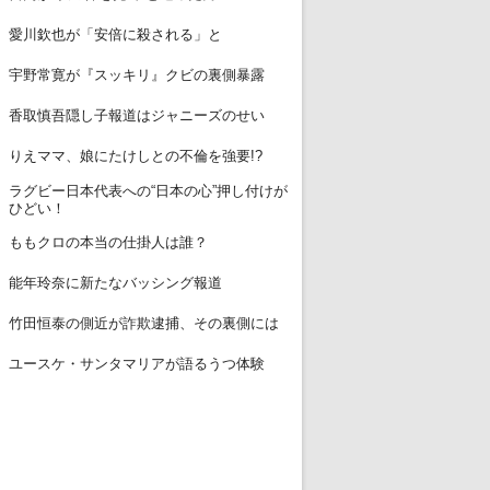
12
愛川欽也が「安倍に殺される」と
13
宇野常寛が『スッキリ』クビの裏側暴露
14
香取慎吾隠し子報道はジャニーズのせい
15
りえママ、娘にたけしとの不倫を強要!?
ラグビー日本代表への“日本の心”押し付けが
16
ひどい！
17
ももクロの本当の仕掛人は誰？
18
能年玲奈に新たなバッシング報道
19
竹田恒泰の側近が詐欺逮捕、その裏側には
20
ユースケ・サンタマリアが語るうつ体験