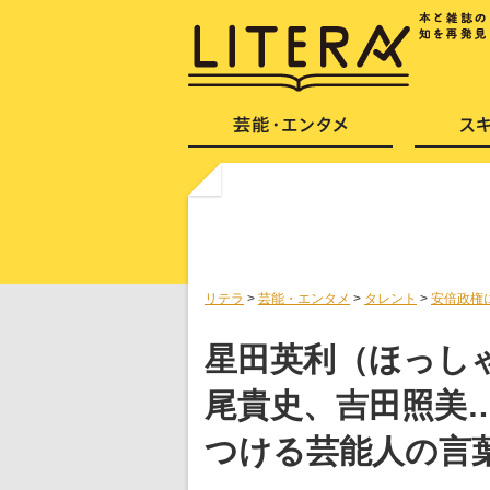
リテラ
>
芸能・エンタメ
>
タレント
>
安倍政権
星田英利（ほっし
尾貴史、吉田照美
つける芸能人の言