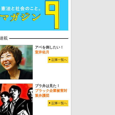
連載
アベを倒したい！
室井佑月
記事一覧へ
ブラ弁は見た！
ブラック企業被害対
策弁護団
記事一覧へ