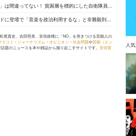
「自衛隊は経済的に厳しい子が」は間違ってない！ 貧困層を標的にした自衛隊員募集、やす子、山上被告も…日本でも進む“経済的徴兵制”
高市首相がミュージックアワードに登壇で「音楽を政治利用するな」と非難殺到！ MAJの国策的本質を批判する声も
松尾貴史、吉田照美…安倍政権に「NO」を突きつける芸能人の
マスコミ
・
ジャーナリズム
・
オピニオン
・
社会問題
や
芸能（エン
人気
で話題のニュースを本や雑誌から掘り起こすサイトです。
安倍晋