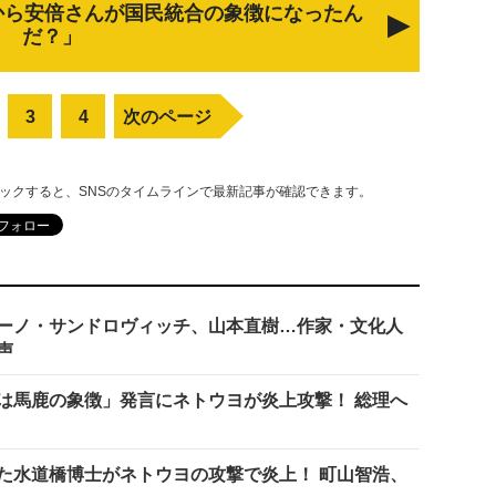
から安倍さんが国民統合の象徴になったん
だ？」
3
4
次のページ
リックすると、SNSのタイムラインで最新記事が確認できます。
ーノ・サンドロヴィッチ、山本直樹…作家・文化人
声
は馬鹿の象徴」発言にネトウヨが炎上攻撃！ 総理へ
た水道橋博士がネトウヨの攻撃で炎上！ 町山智浩、