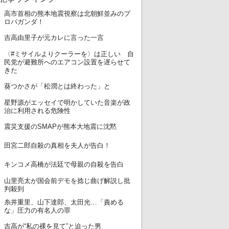
高市首相の熊本地震視察は北朝鮮並みのプ
1
ロパガンダ！
2
吉高由里子が元カレに言った一言
〈#ミサイルよりクーラーを〉は正しい 自
3
民党が避難所へのエアコン設置を遅らせて
きた
4
葵つかさが「松潤とは終わった」と
星野源がエッセイで明かしていた音楽が政
5
治に利用される危険性
6
震災支援のSMAPが熊本大地震に沈黙
7
田宮二郎自殺の真相を夫人が告白！
8
キンコメ高橋が法廷で母親の自殺を告白
山里亮太が国会前デモを捻じ曲げ解説し批
9
判殺到
糸井重里、山下達郎、太田光…「責める
10
な」圧力の有名人の罪
11
吉高が“私の裸を見て”と迫った男