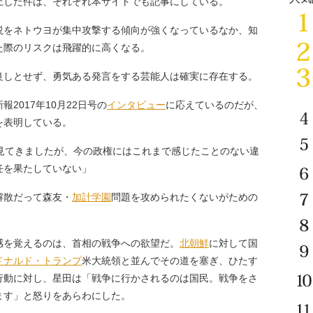
上した件は、それぞれ本サイトでも記事にしている。
をネトウヨが集中攻撃する傾向が強くなっているなか、知
た際のリスクは飛躍的に高くなる。
しとせず、勇気ある発言をする芸能人は確実に存在する。
報2017年10月22日号の
インタビュー
に応えているのだが、
を表明している。
を見てきましたが、今の政権にはこれまで感じたことのない違
任を果たしていない」
解散だって森友・
加計学園
問題を攻められたくないがための
を覚えるのは、首相の戦争への欲望だ。
北朝鮮
に対して国
ドナルド・トランプ
米大統領と並んでその道を塞ぎ、ひたす
行動に対し、星田は「戦争に行かされるのは国民。戦争をさ
ます」と怒りをあらわにした。