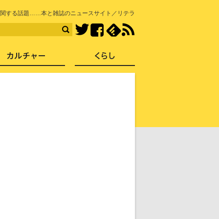
知を再発見
関する話題……本と雑誌のニュースサイト／リテラ
Facebook
feedly
RSS
Twitter
ス
社会
カルチャー
くらし