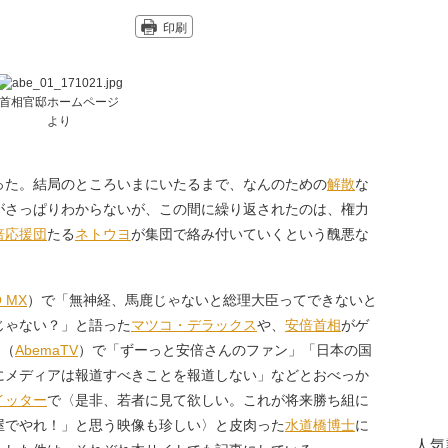
印刷
首相官邸ホームページ
より
った。結局のところいまにいたるまで、なんのための
解散
な
がさっぱりわからないが、この間に繰り返されたのは、権力
倍応援団
たる
ネトウヨ
が集団で絡み付いていくという醜悪な
 MX
）で「無神経、馬鹿じゃないと総理大臣ってできないと
じゃない？」と語った
マツコ・デラックス
や、
安倍首相
がゲ
』（
AbemaTV
）で「ずーっと安倍さんのファン」「日本の国
にメディアは報道すべきことを報道しない」などとおべっか
イッター
で〈是非、若者に見て欲しい。これが将来勝ち組に
屋でやれ！」と思う映像も珍しい〉と皮肉った
水道橋博士
に
人気