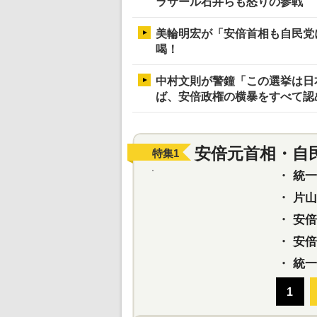
ラサール石井らも怒りの参戦
美輪明宏が「安倍首相も自民党
喝！
中村文則が警鐘「この選挙は日
ば、安倍政権の横暴をすべて認
安倍元首相・自
特集
1
・
統一教
・
片山さ
・
安倍元
・
安倍晋
・
統一