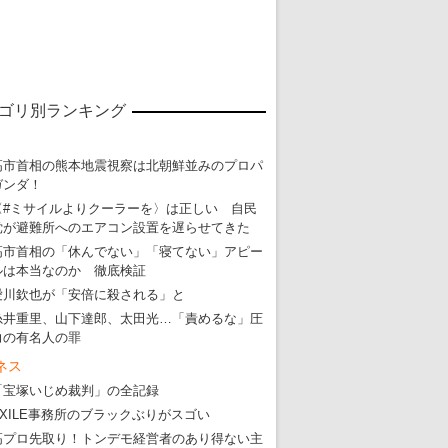
ゴリ別ランキング
高市首相の熊本地震視察は北朝鮮並みのプロパ
ガンダ！
〈#ミサイルよりクーラーを〉は正しい 自民
東京五輪強行開催特別企画 大ウソだら
党が避難所へのエアコン設置を遅らせてきた
・
五輪入場行進にすぎやまこういちの曲、杉田水脈のLGB
高市首相の「休んでない」「寝てない」アピー
ルは本当なのか 徹底検証
・
大ウソだらけの東京五輪！ 安倍・菅・森はどんな嘘を
愛川欽也が「安倍に殺される」と
・
五輪サッカー・久保建英が南アの陽性者に「僕らに損ではない」
糸井重里、山下達郎、太田光…「責めるな」圧
力の有名人の罪
・
五輪関係者が入国当日、築地を散歩！
ネス
・
五輪でIOCラウンジ以外にVIPルーム、広告代理店は物品購入
「宝塚いじめ裁判」の全記録
EXILE事務所のブラックぶりがスゴい
高プロ先取り！トンデモ経営者のあり得ない主