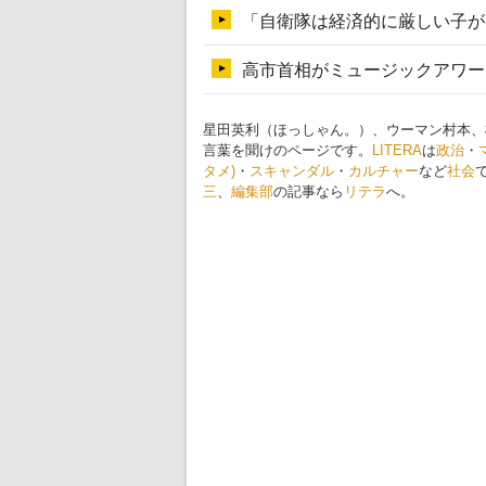
星田英利（ほっしゃん。）、ウーマン村本、
言葉を聞けのページです。
LITERA
は
政治
・
タメ)
・
スキャンダル
・
カルチャー
など
社会
三
、
編集部
の記事なら
リテラ
へ。