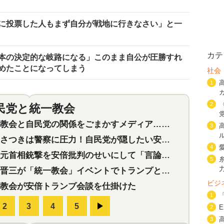
に投票した人もまず自分が戦地に行きなさい」と一
カテ
本の決定的な岐路になる」このまま自公が圧勝すれ
めたことになってしまう
社会
1
2
民党と統一教会
特集
2
会と自民党の関係をごまかすメディア…民放は有田芳生に発言自粛を要求
3
つきは警察に圧力！自民党が隠したい安倍元首相と統一教会の深い関係
4
首相銃撃を安倍批判のせいにして「言論封殺」に利用する自民党応援団
5
三が「統一教会」イベントでトランプと演説！同性婚や夫婦別姓を攻撃
ビジ
教会が安倍トランプ会談を仕掛けた
1
2
3