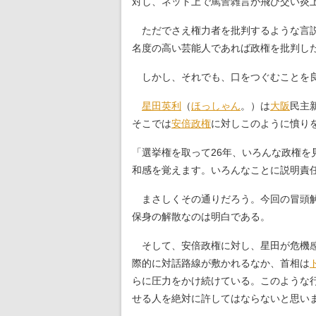
対し、ネット上で罵詈雑言が飛び交い炎
ただでさえ権力者を批判するような言説
名度の高い芸能人であれば政権を批判し
しかし、それでも、口をつぐむことを良
星田英利
（
ほっしゃん
。）は
大阪
民主新
そこでは
安倍政権
に対しこのように憤り
「選挙権を取って26年、いろんな政権
和感を覚えます。いろんなことに説明責
まさしくその通りだろう。今回の冒頭
保身の解散なのは明白である。
そして、安倍政権に対し、星田が危機感
際的に対話路線が敷かれるなか、首相は
らに圧力をかけ続けている。このような
せる人を絶対に許してはならないと思い