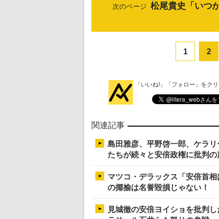
松尾貴史「いつ
次のページ
1
2
「いいね!」「フォロー」をク
関連記事
島田雅彦、平野啓一郎、ケラリ
たちが続々と安倍政権に批判の
マツコ・デラックス「安倍首相
の揶揄は名誉毀損じゃない！
見城徹の安倍ヨイショを批判し