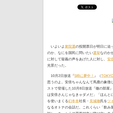
いよいよ
衆院選
の投開票日が明日に迫
のか、なにを国民に問いたい
選挙
なのか
に対して疑義の声をあげた人に対し、
安
光景だった。
10月2日放送『
5時に夢中！
』（
TOKYO
思うのよ。安倍ちゃんなんて馬鹿の象徴
ストで登場した10月8日放送『徹の部屋
は安倍さんじゃなきゃダメだ」「ほんと
を使いまくる
幻冬舎
社長・
見城徹
氏を
ツ
なるオトナの会話だ。これくらい「飲み