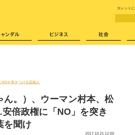
LITERA／リテラ 本と雑誌の
タレントに
芸能・エンタメ
スキャンダル
ビジネ
にNOを突きつける芸能人
ゃん。）、ウーマン村本、松
…安倍政権に「NO」を突き
葉を聞け
2017.10.21 12:00