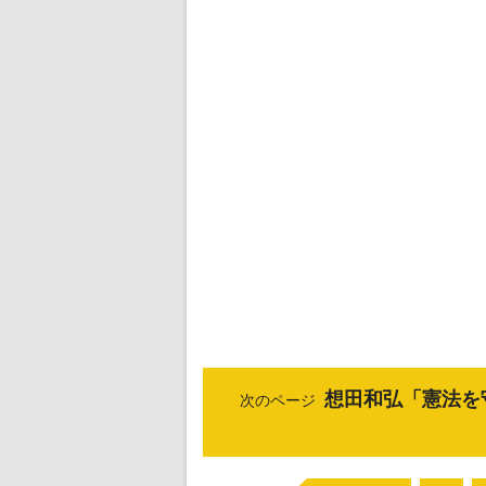
想田和弘「憲法を
次のページ