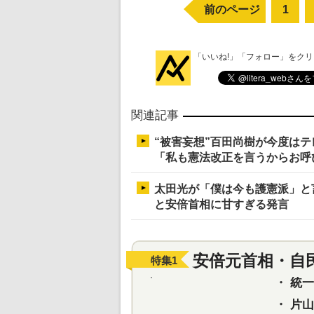
前のページ
1
「いいね!」「フォロー」をク
関連記事
“被害妄想”百田尚樹が今度は
「私も憲法改正を言うからお呼
太田光が「僕は今も護憲派」と
と安倍首相に甘すぎる発言
安倍元首相・自
特集
1
・
統一教
・
片山さ