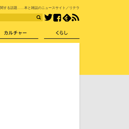
知を再発見
関する話題……本と雑誌のニュースサイト／リテラ
Facebook
feedly
RSS
Twitter
ス
社会
カルチャー
くらし