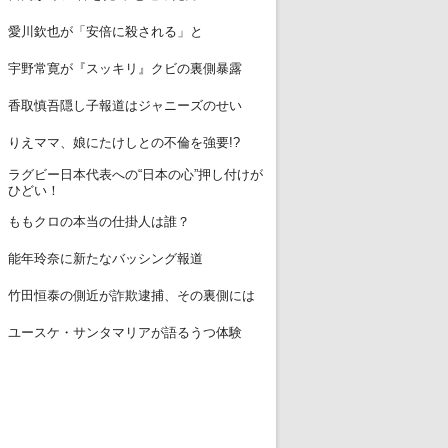
12
愛川欽也が「安倍に殺される」と
13
宇野常寛が『スッキリ』クビの裏側暴露
14
香取慎吾隠し子報道はジャニーズのせい
15
りえママ、娘にたけしとの不倫を強要!?
ラグビー日本代表への“日本の心”押し付けが
16
ひどい！
17
ももクロの本当の仕掛人は誰？
18
能年玲奈に新たなバッシング報道
19
竹田恒泰の側近が詐欺逮捕、その裏側には
20
ユースケ・サンタマリアが語るうつ体験