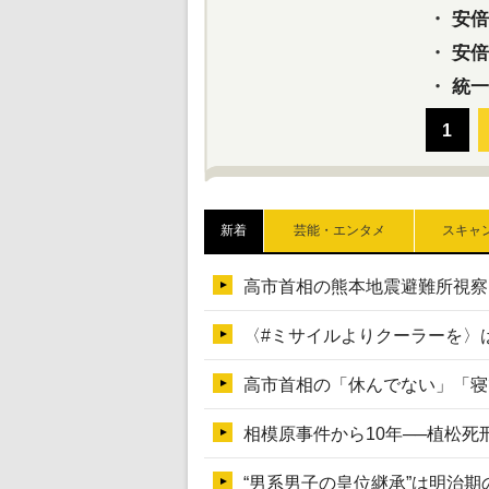
・
安倍元
・
安倍晋
・
統一
新着
芸能・エンタメ
スキャ