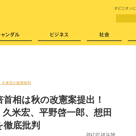
LITERA／リテラ 本と雑誌の
オピニオンに
芸能・エンタメ
スキャンダル
ビジネ
、久米宏が改憲批判
倍首相は秋の改憲案提出！
、久米宏、平野啓一郎、想田
を徹底批判
2017.07.18 11:58