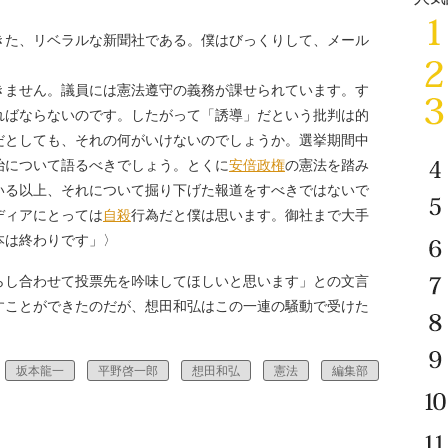
きた、リベラルな新聞社である。僕はびっくりして、メール
きません。議員には憲法遵守の義務が課せられています。す
ればならないのです。したがって「誘導」だという批判は的
だとしても、それの何がいけないのでしょうか。選挙期間中
治について語るべきでしょう。とくに
安倍政権
の憲法を踏み
いる以上、それについて掘り下げた報道をすべきではないで
ディアにとっては
自殺
行為だと僕は思います。御社まで大手
本は終わりです」〉
し合わせて投票先を吟味してほしいと思います」との文言
すことができたのだが、想田和弘はこの一連の騒動で受けた
坂本龍一
平野啓一郎
想田和弘
憲法
編集部