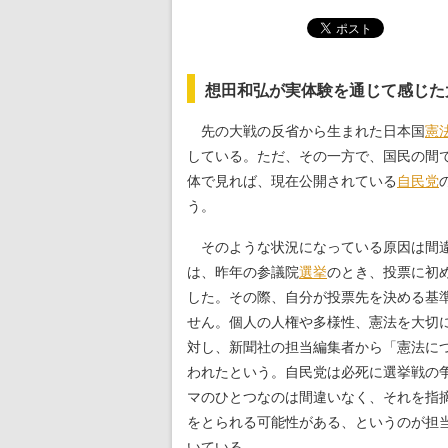
想田和弘が実体験を通じて感じた
先の大戦の反省から生まれた日本国
憲
している。ただ、その一方で、国民の間
体で見れば、現在公開されている
自民党
う。
そのような状況になっている原因は間違
は、昨年の参議院
選挙
のとき、投票に初
した。その際、自分が投票先を決める基
せん。個人の人権や多様性、憲法を大切
対し、新聞社の担当編集者から「憲法に
われたという。自民党は必死に選挙戦の
マのひとつなのは間違いなく、それを指
をとられる可能性がある、というのが担
いている。