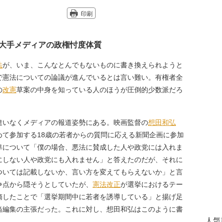
印刷
大手メディアの政権忖度体質
法
が、いま、こんなとんでもないものに書き換えられようと
で憲法についての論議が進んでいるとは言い難い。有権者全
の
改憲
草案の中身を知っている人のほうが圧倒的少数派だろ
いなくメディアの報道姿勢にある。映画監督の
想田和弘
めて参加する18歳の若者からの質問に応える新聞企画に参加
準について「僕の場合、悪法に賛成した人や政党には入れま
にしない人や政党にも入れません」と答えたのだが、それに
ついては記載しないか、言い方を変えてもらえないか」と言
争点から隠そうとしていたが、
憲法改正
が選挙におけるテー
摘したことで「選挙期間中に若者を誘導している」と揚げ足
当編集の主張だった。これに対し、想田和弘はこのように書
人気