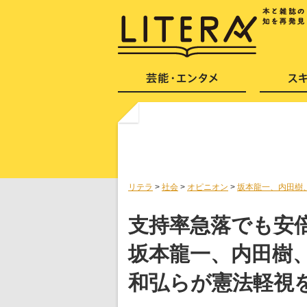
リテラ
>
社会
>
オピニオン
>
坂本龍一、内田樹
支持率急落でも安
坂本龍一、内田樹
和弘らが憲法軽視