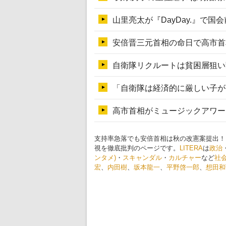
支持率急落でも安倍首相は秋の改憲案提出！
視を徹底批判のページです。
LITERA
は
政治
ンタメ)
・
スキャンダル
・
カルチャー
など
社
宏
、
内田樹
、
坂本龍一
、
平野啓一郎
、
想田和