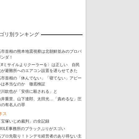
・
五輪サッカー・久保建英が南アの陽性者に「僕らに損ではない」
・
五輪関係者が入国当日、築地を散歩！
・
五輪でIOCラウンジ以外にVIPルーム、広告代理店は物品購入
ゴリ別ランキング
高市首相の熊本地震視察は北朝鮮並みのプロパ
ガンダ！
〈#ミサイルよりクーラーを〉は正しい 自民
党が避難所へのエアコン設置を遅らせてきた
高市首相の「休んでない」「寝てない」アピー
ルは本当なのか 徹底検証
愛川欽也が「安倍に殺される」と
糸井重里、山下達郎、太田光…「責めるな」圧
力の有名人の罪
ネス
「宝塚いじめ裁判」の全記録
EXILE事務所のブラックぶりがスゴい
高プロ先取り！トンデモ経営者のあり得ない主