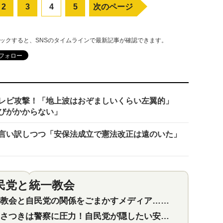
2
3
4
5
次のページ
リックすると、SNSのタイムラインで最新記事が確認できます。
テレビ攻撃！「地上波はおぞましいくらい左翼的」
びがかからない」
言い訳しつつ「安保法成立で憲法改正は遠のいた」
民党と統一教会
特集
2
会と自民党の関係をごまかすメディア…民放は有田芳生に発言自粛を要求
つきは警察に圧力！自民党が隠したい安倍元首相と統一教会の深い関係