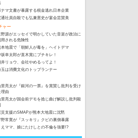
張
パナマ文書が暴露する税金逃れ日本企業
電通社員自殺でも弘兼憲史が宴会芸賛美
チャー
星野源がエッセイで明かしていた音楽が政治に
利用される危険性
熊本地震で「朝鮮人が毒を」ヘイトデマ
伊坂幸太郎が直木賞にブチキレ！
朝井リョウ、会社やめるってよ！
埼玉は消費文化のトップランナー
山里亮太が『銀河の一票』を賞賛し批判を受け
た理由
山里亮太が国会前デモを捻じ曲げ解説し批判殺
到
震災支援のSMAPが熊本大地震に沈黙
宇野常寛が『スッキリ』クビの裏側暴露
りえママ、娘にたけしとの不倫を強要!?