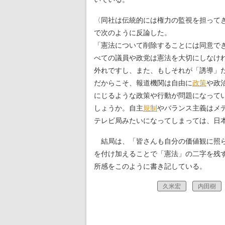
〈同社は伝統的には権力の監視を担って
で次のように反論した。
「憲法について削除することには同意で
べての議員や政党は憲法を大切にしなけ
外れですし、また、もしそれが「誘導」
だからこそ、報道機関は自由に
政策
や政
にじるような政策や行動が問題になって
しょうか。自主
規制
やバランス主義はメ
テレビ局みたいになってしまっては、日
結局は、「皆さんも自分の価値観に照ら
を付け加えることで「憲法」の二字を残
所感をこのように書き記している。
久米宏
内田樹