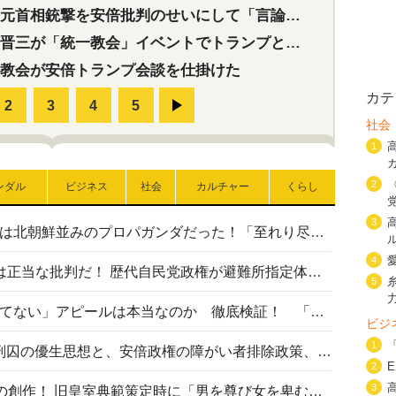
首相銃撃を安倍批判のせいにして「言論封殺」に利用する自民党応援団
三が「統一教会」イベントでトランプと演説！同性婚や夫婦別姓を攻撃
教会が安倍トランプ会談を仕掛けた
カテ
社会
1
2
ンダル
ビジネス
社会
カルチャー
くらし
3
高市首相の熊本地震避難所視察は北朝鮮並みのプロパガンダだった！「至れり尽くせり」の選ばれた避難所の一方で実態は…
4
〈#ミサイルよりクーラーを〉は正当な批判だ！ 歴代自民党政権が避難所指定体育館へのエアコン設置を遅らせてきた客観的事実
5
高市首相の「休んでない」「寝てない」アピールは本当なのか 徹底検証！ 「資料読み込み」「アイロンがけ」も矛盾だらけ…
ビジ
1
相模原事件から10年──植松死刑囚の優生思想と、安倍政権の障がい者排除政策、右派勢力の差別主義との関係を改めて問う
2
3
“男系男子の皇位継承”は明治期の創作！ 旧皇室典範策定時に「男を尊び女を卑むの慣習、人民の脳髄」とトンデモ論で女性天皇を否定