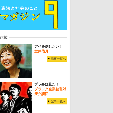
連載
アベを倒したい！
室井佑月
記事一覧へ
ブラ弁は見た！
ブラック企業被害対
策弁護団
記事一覧へ