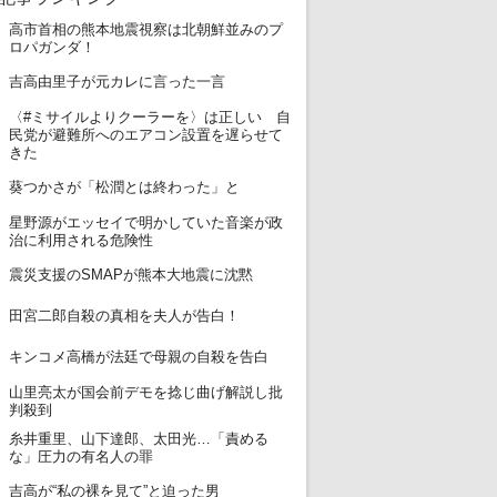
高市首相の熊本地震視察は北朝鮮並みのプ
1
ロパガンダ！
2
吉高由里子が元カレに言った一言
〈#ミサイルよりクーラーを〉は正しい 自
3
民党が避難所へのエアコン設置を遅らせて
きた
4
葵つかさが「松潤とは終わった」と
星野源がエッセイで明かしていた音楽が政
5
治に利用される危険性
6
震災支援のSMAPが熊本大地震に沈黙
7
田宮二郎自殺の真相を夫人が告白！
8
キンコメ高橋が法廷で母親の自殺を告白
山里亮太が国会前デモを捻じ曲げ解説し批
9
判殺到
糸井重里、山下達郎、太田光…「責める
10
な」圧力の有名人の罪
11
吉高が“私の裸を見て”と迫った男