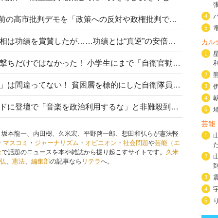
4
山里亮太が『DayDay.』で国会前の高市批判デモを「政策への反対や政権批判でない」と捻じ曲げ解説 デモ参加者から批判殺到
5
安倍晋三元首相の命日で高市首相は功績を賞賛したが……功績とは“真逆”の安倍元首相のトンデモ発言を振り返る
カル
1
自衛隊リクルートは貧困層狙い撃ちだけではなかった！ 小学生にまで「自衛官勧誘」目的のパンフレット作成
2
「自衛隊は経済的に厳しい子が」は間違ってない！ 貧困層を標的にした自衛隊員募集、やす子、山上被告も…日本でも進む“経済的徴兵制”
3
4
高市首相がミュージックアワードに登壇で「音楽を政治利用するな」と非難殺到！ MAJの国策的本質を批判する声も
5
芸能
 坂本龍一、内田樹、久米宏、平野啓一郎、想田和弘らが憲法軽
1
・
マスコミ
・
ジャーナリズム
・
オピニオン
・
社会問題
や
芸能（エ
会
で話題のニュースを本や雑誌から掘り起こすサイトです。
久米
2
弘
、
憲法
、
編集部
の記事なら
リテラ
へ。
3
4
5