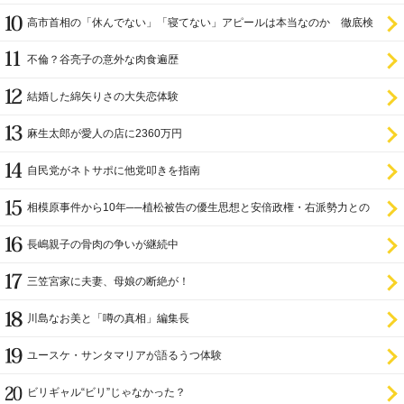
尊び女を卑む」と
高市首相の「休んでない」「寝てない」アピールは本当なのか 徹底検
証
不倫？谷亮子の意外な肉食遍歴
結婚した綿矢りさの大失恋体験
麻生太郎が愛人の店に2360万円
自民党がネトサポに他党叩きを指南
相模原事件から10年──植松被告の優生思想と安倍政権・右派勢力との
関係
長嶋親子の骨肉の争いが継続中
三笠宮家に夫妻、母娘の断絶が！
川島なお美と「噂の真相」編集長
ユースケ・サンタマリアが語るうつ体験
ビリギャル“ビリ”じゃなかった？