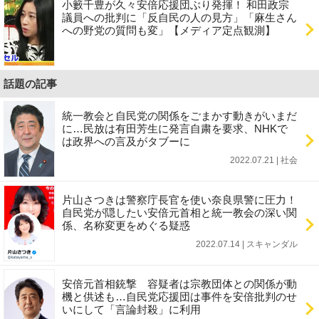
小籔千豊が久々安倍応援団ぶり発揮！ 和田政宗
議員への批判に「反自民の人の見方」「麻生さん
への野党の質問も変」【メディア定点観測】
話題の記事
統一教会と自民党の関係をごまかす動きがいまだ
に…民放は有田芳生に発言自粛を要求、NHKで
は政界への言及がタブーに
2022.07.21 | 社会
片山さつきは警察庁長官を使い奈良県警に圧力！
自民党が隠したい安倍元首相と統一教会の深い関
係、名称変更をめぐる疑惑
2022.07.14 | スキャンダル
安倍元首相銃撃 容疑者は宗教団体との関係が動
機と供述も…自民党応援団は事件を安倍批判のせ
いにして「言論封殺」に利用