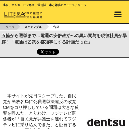
小説、マンガ、ビジネス、週刊誌…本と雑誌のニュース／リテラ
リテラ
スキャンダル
告発
五輪から選挙まで…電通の安倍政治への黒い関与を現役社員が暴
露！「電通は乙武を都知事にする計画だった」
本サイトが先日スクープした、自民
党が民放各局に公職選挙法違反の政党
CMをゴリ押ししている問題は大きな反
響を呼んだ。とりわけ、フジテレビ関
係者が「自民党が弁護士を連れてフジ
テレビに乗り込んできた」と証言する