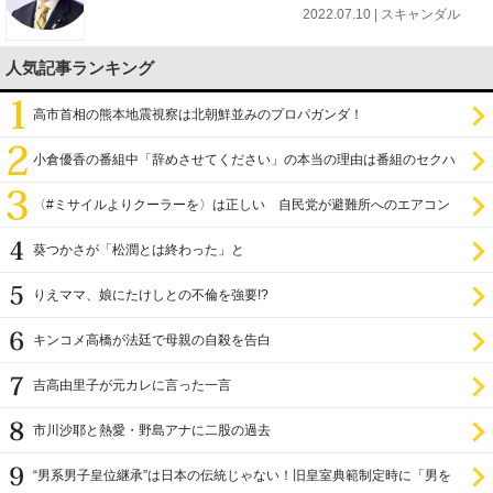
2022.07.10 | スキャンダル
人気記事ランキング
高市首相の熊本地震視察は北朝鮮並みのプロパガンダ！
小倉優香の番組中「辞めさせてください」の本当の理由は番組のセクハ
ラ
〈#ミサイルよりクーラーを〉は正しい 自民党が避難所へのエアコン
設置を遅らせてきた
葵つかさが「松潤とは終わった」と
りえママ、娘にたけしとの不倫を強要!?
キンコメ高橋が法廷で母親の自殺を告白
吉高由里子が元カレに言った一言
市川沙耶と熱愛・野島アナに二股の過去
“男系男子皇位継承”は日本の伝統じゃない！旧皇室典範制定時に「男を