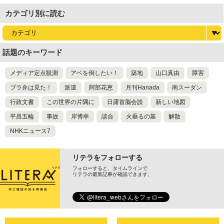
カテゴリ別に読む
話題のキーワード
メディア定点観測
アベを倒したい！
築地
山口真由
障害
ブラ弁は見た！
派遣
阿部花恵
月刊Hanada
南スーダン
行政文書
この世界の片隅に
日露首脳会談
新しい地図
平昌五輪
事故
岸博幸
談合
火垂るの墓
解散
NHKニュース7
リテラをフォローする
フォローすると、タイムラインで
リテラの最新記事が確認できます。