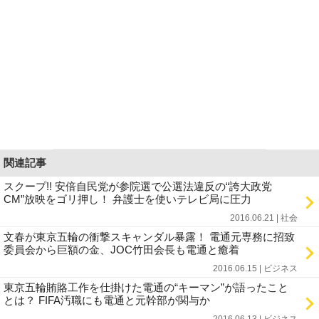
関連記事
スクープ!! 安倍自民党が参院選で公選法違反の“誇大政党
CM”放映をゴリ押し！ 弁護士を使いテレビ局に圧力
2016.06.21 | 社会
文春が東京五輪の衝撃スキャンダル暴露！ 電通元専務に招致
委員会から巨額の金、JOC竹田会長も電通と癒着
2016.06.15 | ビジネス
東京五輪賄賂工作を仕掛けた電通の“キーマン”が語ったこと
とは？ FIFA汚職にも電通と元幹部が関与か