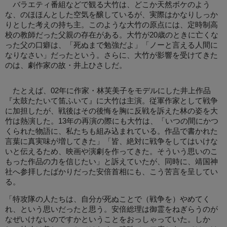
バラエティ番組などで観る大竹は、どこか天然ボケのよう
な、のほほんとした空気を醸しているが、実際はかなりしっか
りとした考えの持ち主。このような大竹の原点には、定時制高
校の教師だった父親の存在がある。大竹が20歳のときに亡くな
った父の口癖は、「死ぬまで勉強だよ」「ノーと言える人間に
なりなさい」だったという。さらに、大竹が影響を受けてきた
のは、劇作家の故・井上ひさしだ。
たとえば、02年に作家・林芙美子をモデルにした井上作品
『太鼓たたいて笛ふいて』に大竹は主演。従軍作家として戦争
に加担したが、戦後はその後悔を胸に反戦を訴えた林の姿を大
竹は熱演した。13年の再演の際にも大竹は、「いつの間にかつ
くられた物語に、私たちも組み込まれている。作品で書かれた
言葉に真実味が増してきた」「皆、絶対に戦争をしてはいけな
いと伝えるため、映画や演劇を作ってきた。そういう思いのこ
もった作品の力を信じたい」と訴えていたが、同時に、靖国神
社へ参拝したばかりだった安倍首相にも、こう苦言を呈してい
る。
「特攻隊の人たちは、自分が死ぬことで（戦争を）やめてく
れ、という思いだったと思う。安倍総理は御霊をねぎらうのが
なぜいけないのですかということをおっしゃっていた。しか