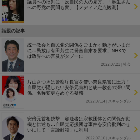
議員への批判に「反自民の人の見方」「麻生さん
への野党の質問も変」【メディア定点観測】
話題の記事
統一教会と自民党の関係をごまかす動きがいまだ
に…民放は有田芳生に発言自粛を要求、NHKで
は政界への言及がタブーに
2022.07.21 | 社会
片山さつきは警察庁長官を使い奈良県警に圧力！
自民党が隠したい安倍元首相と統一教会の深い関
係、名称変更をめぐる疑惑
2022.07.14 | スキャンダル
安倍元首相銃撃 容疑者は宗教団体との関係が動
機と供述も…自民党応援団は事件を安倍批判のせ
いにして「言論封殺」に利用
2022.07.10 | スキャンダル