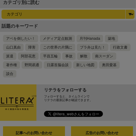
カテゴリ別に読む
話題のキーワード
アベを倒したい！
メディア定点観測
月刊Hanada
築地
山口真由
障害
この世界の片隅に
ブラ弁は見た！
行政文書
派遣
阿部花恵
平昌五輪
事故
解散
南スーダン
著作権
野間易通
日露首脳会談
新しい地図
奥田愛基
談合
リテラをフォローする
フォローすると、タイムラインで
リテラの最新記事が確認できます。
記事へのお問い合わせ
広告のお問い合わせ