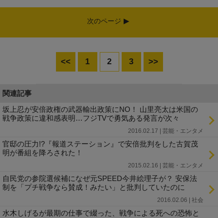
次のページ
<<
1
2
3
>>
関連記事
坂上忍が安倍政権の武器輸出政策にNO！ 山里亮太は米国の
戦争政策に違和感表明…フジTVで勇気ある発言が次々
2016.02.17 | 芸能・エンタメ
官邸の圧力!?『報道ステーション』で安倍批判をした古賀茂
明が番組を降ろされた！
2015.02.16 | 芸能・エンタメ
自民党の参院選候補になぜ元SPEED今井絵理子が？ 安保法
制を「プチ戦争なら賛成！みたい」と批判していたのに
2016.02.06 | 社会
水木しげるが最期の仕事で綴った、戦争による死への恐怖と