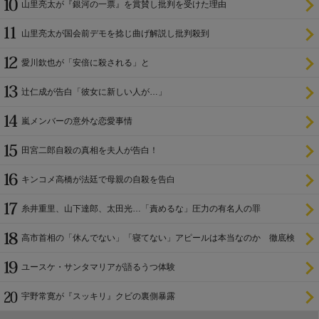
山里亮太が『銀河の一票』を賞賛し批判を受けた理由
山里亮太が国会前デモを捻じ曲げ解説し批判殺到
愛川欽也が「安倍に殺される」と
辻仁成が告白「彼女に新しい人が…」
嵐メンバーの意外な恋愛事情
田宮二郎自殺の真相を夫人が告白！
キンコメ高橋が法廷で母親の自殺を告白
糸井重里、山下達郎、太田光…「責めるな」圧力の有名人の罪
高市首相の「休んでない」「寝てない」アピールは本当なのか 徹底検
証
ユースケ・サンタマリアが語るうつ体験
宇野常寛が『スッキリ』クビの裏側暴露