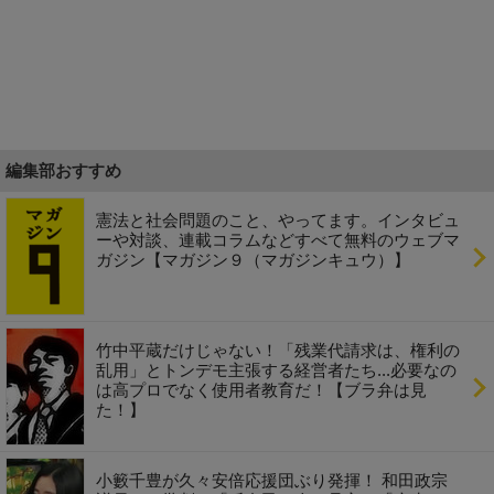
編集部おすすめ
憲法と社会問題のこと、やってます。インタビュ
ーや対談、連載コラムなどすべて無料のウェブマ
ガジン【マガジン９（マガジンキュウ）】
竹中平蔵だけじゃない！「残業代請求は、権利の
乱用」とトンデモ主張する経営者たち...必要なの
は高プロでなく使用者教育だ！【ブラ弁は見
た！】
小籔千豊が久々安倍応援団ぶり発揮！ 和田政宗