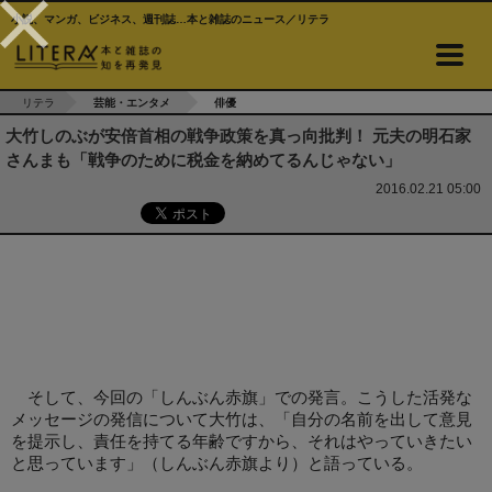
小説、マンガ、ビジネス、週刊誌…本と雑誌のニュース／リテラ
リテラ
芸能・エンタメ
俳優
大竹しのぶが安倍首相の戦争政策を真っ向批判！ 元夫の明石家
さんまも「戦争のために税金を納めてるんじゃない」
2016.02.21 05:00
そして、今回の「しんぶん赤旗」での発言。こうした活発な
メッセージの発信について大竹は、「自分の名前を出して意見
を提示し、責任を持てる年齢ですから、それはやっていきたい
と思っています」（しんぶん赤旗より）と語っている。