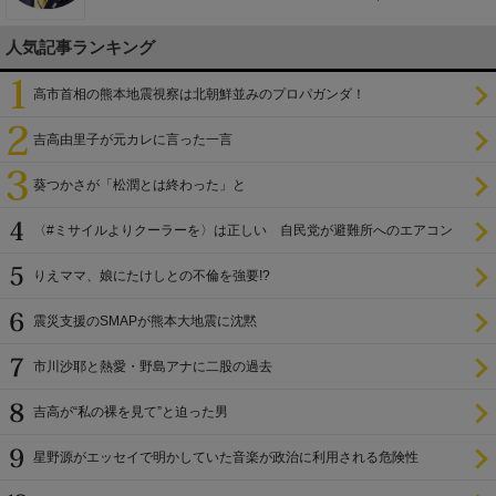
人気記事ランキング
高市首相の熊本地震視察は北朝鮮並みのプロパガンダ！
吉高由里子が元カレに言った一言
葵つかさが「松潤とは終わった」と
〈#ミサイルよりクーラーを〉は正しい 自民党が避難所へのエアコン
設置を遅らせてきた
りえママ、娘にたけしとの不倫を強要!?
震災支援のSMAPが熊本大地震に沈黙
市川沙耶と熱愛・野島アナに二股の過去
吉高が“私の裸を見て”と迫った男
星野源がエッセイで明かしていた音楽が政治に利用される危険性