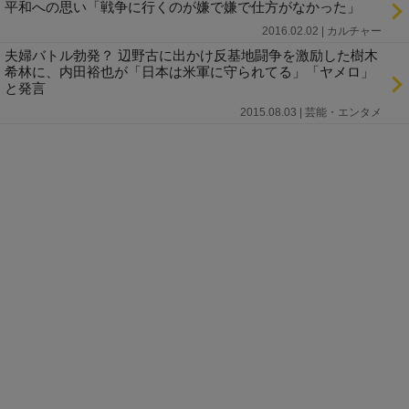
平和への思い「戦争に行くのが嫌で嫌で仕方がなかった」
2016.02.02 | カルチャー
夫婦バトル勃発？ 辺野古に出かけ反基地闘争を激励した樹木
希林に、内田裕也が「日本は米軍に守られてる」「ヤメロ」
と発言
2015.08.03 | 芸能・エンタメ