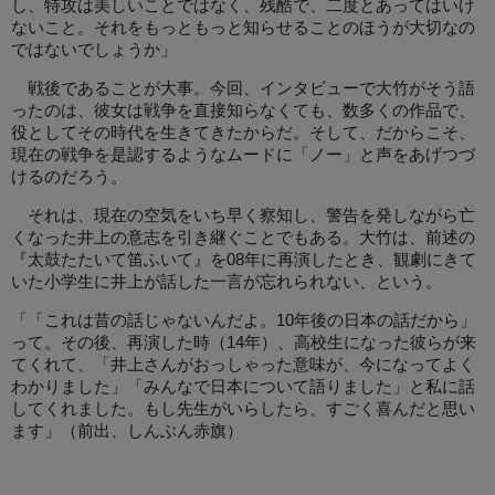
し、特攻は美しいことではなく、残酷で、二度とあってはいけ
ないこと。それをもっともっと知らせることのほうが大切なの
ではないでしょうか」
戦後であることが大事。今回、インタビューで大竹がそう語
ったのは、彼女は戦争を直接知らなくても、数多くの作品で、
役としてその時代を生きてきたからだ。そして、だからこそ、
現在の戦争を是認するようなムードに「ノー」と声をあげつづ
けるのだろう。
それは、現在の空気をいち早く察知し、警告を発しながら亡
くなった井上の意志を引き継ぐことでもある。大竹は、前述の
『太鼓たたいて笛ふいて』を08年に再演したとき、観劇にきて
いた小学生に井上が話した一言が忘れられない、という。
「「これは昔の話じゃないんだよ。10年後の日本の話だから」
って。その後、再演した時（14年）、高校生になった彼らが来
てくれて、「井上さんがおっしゃった意味が、今になってよく
わかりました」「みんなで日本について語りました」と私に話
してくれました。もし先生がいらしたら、すごく喜んだと思い
ます」（前出、しんぶん赤旗）