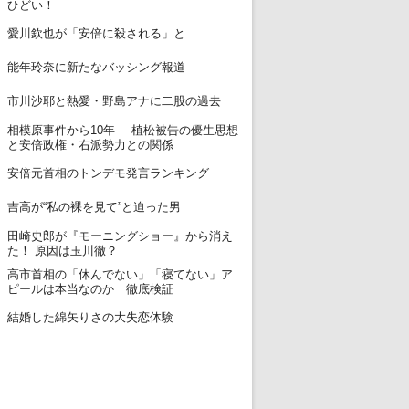
ひどい！
12
愛川欽也が「安倍に殺される」と
13
能年玲奈に新たなバッシング報道
14
市川沙耶と熱愛・野島アナに二股の過去
相模原事件から10年──植松被告の優生思想
15
と安倍政権・右派勢力との関係
16
安倍元首相のトンデモ発言ランキング
17
吉高が“私の裸を見て”と迫った男
田崎史郎が『モーニングショー』から消え
18
た！ 原因は玉川徹？
高市首相の「休んでない」「寝てない」ア
19
ピールは本当なのか 徹底検証
20
結婚した綿矢りさの大失恋体験