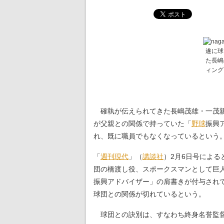
遂に球
た長嶋
ィング
確執が伝えられてきた長嶋茂雄・一茂親
が父親との関係で持っていた「
野球
振興
れ、既に職員でもなくなっているという
「
週刊現代
」（
講談社
）2月6日号による
団の橋渡し役、スポークスマンとして巨
振興アドバイザー」の肩書きが付与され
球団との関係が切れているという。
球団との訣別は、すなわち終身名誉監督