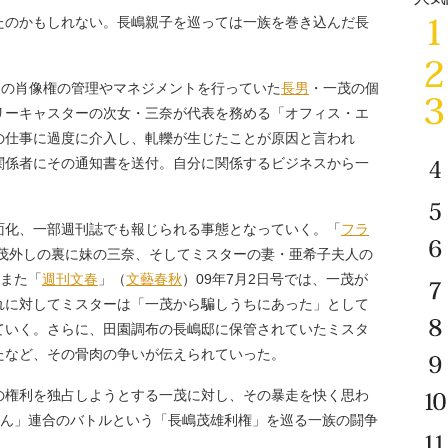
のかもしれない。長嶋親子を巡っては一族を巻き込んだ長
ーの肖像権の管理やマネジメントを行っていた
長男
・一茂の個
リーキャスターの次女・三奈が代表を務める「オフィス・エ
の仕事に過度に介入し、軋轢が生じたことが原因と言われ
関係者にその通知書を送付。自分に関係するビジネスから一
。
化、一部週刊誌でも報じられる事態となっていく。「
フラ
一茂外しの裏に妹の三奈、そしてミスターの妻・亜希子夫人の
、また「
週刊文春
」（
文藝春秋
）09年7月2日号では、一茂が
れに対してミスターは「一茂から騙しうちにあった」として
ていく。さらに、田園調布の長嶋邸に保管されていたミスタ
たなど、その骨肉の争いが伝えられていった。
権利を独占しようとする一茂に対し、その暴走を快く思わ
さん」連合のバトルという「長嶋茂雄利権」を巡る一族の闘争