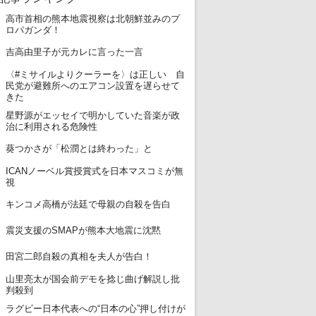
高市首相の熊本地震視察は北朝鮮並みのプ
1
ロパガンダ！
2
吉高由里子が元カレに言った一言
〈#ミサイルよりクーラーを〉は正しい 自
3
民党が避難所へのエアコン設置を遅らせて
きた
星野源がエッセイで明かしていた音楽が政
4
治に利用される危険性
5
葵つかさが「松潤とは終わった」と
ICANノーベル賞授賞式を日本マスコミが無
6
視
7
キンコメ高橋が法廷で母親の自殺を告白
8
震災支援のSMAPが熊本大地震に沈黙
9
田宮二郎自殺の真相を夫人が告白！
山里亮太が国会前デモを捻じ曲げ解説し批
10
判殺到
ラグビー日本代表への“日本の心”押し付けが
11