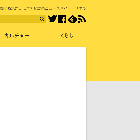
知を再発見
関する話題……本と雑誌のニュースサイト／リテラ
Facebook
feedly
RSS
Twitter
ス
社会
カルチャー
くらし