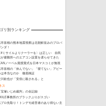
ゴリ別ランキング
高市首相の熊本地震視察は北朝鮮並みのプロパ
ガンダ！
東京五輪強行開催特別企画 大ウソだら
〈#ミサイルよりクーラーを〉は正しい 自民
党が避難所へのエアコン設置を遅らせてきた
・
五輪入場行進にすぎやまこういちの曲、杉田水脈のLGB
ICANノーベル賞授賞式を日本マスコミが無視
・
大ウソだらけの東京五輪！ 安倍・菅・森はどんな嘘を
高市首相の「休んでない」「寝てない」アピー
ルは本当なのか 徹底検証
・
五輪サッカー・久保建英が南アの陽性者に「僕らに損ではない」
愛川欽也が「安倍に殺される」と
・
五輪関係者が入国当日、築地を散歩！
ネス
・
五輪でIOCラウンジ以外にVIPルーム、広告代理店は物品購入
「宝塚いじめ裁判」の全記録
EXILE事務所のブラックぶりがスゴい
高プロ先取り！トンデモ経営者のあり得ない主