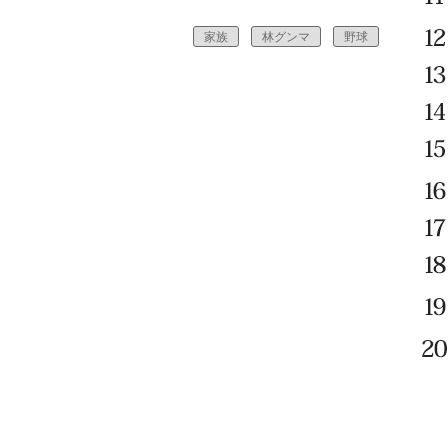
家族
林グンマ
野球