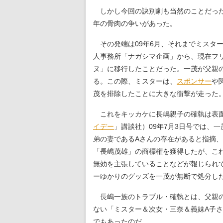
しかし今回の訣別劇も当然のことだった
年の骨肉の争いがあった。
その発端は09年6月、それまでミスタ
人事務所「ナガシマ企画」から、現在フ
ヌ」に移行したことだった。一茂が父親
る。この際、ミスターは、
スポンサー
や
茂を排除したことに大きな衝撃が走った
これをキッカケに長嶋親子の確執は表面
イデー
」講談社）09年7月3日号では、
弟の妻であるAさんの存在があると指摘
「長嶋茂雄」の商標権を獲得したが、こ
無効を主張していることなどが報じられ
ーゆかりのグッズを一茂が無断で処分し
長嶋一族のトラブル・確執とは、父親の
ない「ミスター＆次女・三奈＆義妹A子
でもあったのだ。