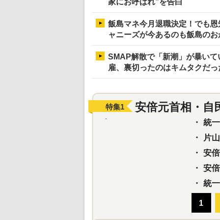
家にお呼ばれ”を告白
飯島マネ今月退職決定！でも恩
ャニーズが今あるのも飯島のお
SMAP解散で「新潮」が暴い
雇、裏切ったのはキムタクだっ
安倍元首相・自
特集
1
・
統一教
・
片山さ
・
安倍元
・
安倍晋
・
統一