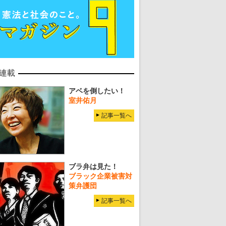
連載
アベを倒したい！
室井佑月
記事一覧へ
ブラ弁は見た！
ブラック企業被害対
策弁護団
記事一覧へ