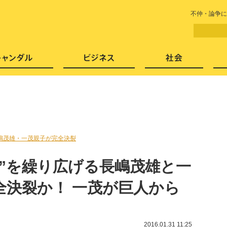
LITERA／リテラ 本と雑誌の
不仲・論争に
芸能・エンタメ
スキャンダル
ビジネ
嶋茂雄・一茂親子が完全決裂
”を繰り広げる長嶋茂雄と一
全決裂か！ 一茂が巨人から
2016.01.31 11:25