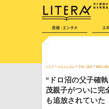
リテラ
>
スキャンダル
>
不仲・論争
>
確執の長
“ドロ沼の父子確執
茂親子がついに完
も追放されていた