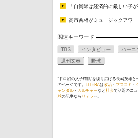
関連キーワード
TBS
インタビュー
バーニ
週刊文春
野球
“ドロ沼の父子確執”を繰り広げる長嶋茂雄
のページです。
LITERA
は
政治
・
マスコミ
・
ャンダル
・
カルチャー
など
社会
で話題のニュ
球
の記事なら
リテラ
へ。