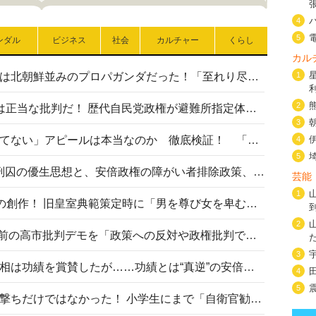
4
5
ンダル
ビジネス
社会
カルチャー
くらし
カル
高市首相の熊本地震避難所視察は北朝鮮並みのプロパガンダだった！「至れり尽くせり」の選ばれた避難所の一方で実態は…
1
2
〈#ミサイルよりクーラーを〉は正当な批判だ！ 歴代自民党政権が避難所指定体育館へのエアコン設置を遅らせてきた客観的事実
3
高市首相の「休んでない」「寝てない」アピールは本当なのか 徹底検証！ 「資料読み込み」「アイロンがけ」も矛盾だらけ…
4
5
相模原事件から10年──植松死刑囚の優生思想と、安倍政権の障がい者排除政策、右派勢力の差別主義との関係を改めて問う
芸能
1
“男系男子の皇位継承”は明治期の創作！ 旧皇室典範策定時に「男を尊び女を卑むの慣習、人民の脳髄」とトンデモ論で女性天皇を否定
2
山里亮太が『DayDay.』で国会前の高市批判デモを「政策への反対や政権批判でない」と捻じ曲げ解説 デモ参加者から批判殺到
3
安倍晋三元首相の命日で高市首相は功績を賞賛したが……功績とは“真逆”の安倍元首相のトンデモ発言を振り返る
4
5
自衛隊リクルートは貧困層狙い撃ちだけではなかった！ 小学生にまで「自衛官勧誘」目的のパンフレット作成