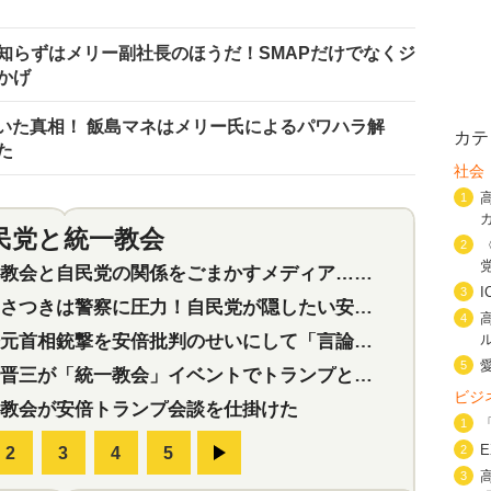
知らずはメリー副社長のほうだ！SMAPだけでなくジ
かげ
ていた真相！ 飯島マネはメリー氏によるパワハラ解
カテ
た
社会
1
民党と統一教会
特集
2
2
会と自民党の関係をごまかすメディア…民放は有田芳生に発言自粛を要求
3
つきは警察に圧力！自民党が隠したい安倍元首相と統一教会の深い関係
4
首相銃撃を安倍批判のせいにして「言論封殺」に利用する自民党応援団
5
三が「統一教会」イベントでトランプと演説！同性婚や夫婦別姓を攻撃
ビジ
教会が安倍トランプ会談を仕掛けた
1
2
3