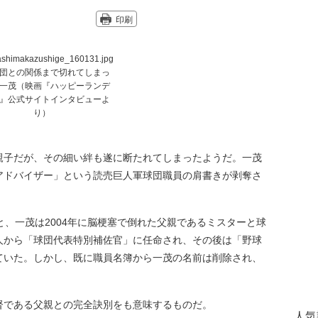
印刷
団との関係まで切れてしまっ
一茂（映画『ハッピーランデ
』公式サイトインタビューよ
り）
子だが、その細い絆も遂に断たれてしまったようだ。一茂
アドバイザー」という読売巨人軍球団職員の肩書きが剥奪さ
。
と、一茂は2004年に脳梗塞で倒れた父親であるミスターと球
人から「球団代表特別補佐官」に任命され、その後は「野球
ていた。しかし、既に職員名簿から一茂の名前は削除され、
である父親との完全訣別をも意味するものだ。
人気