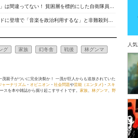
「自衛隊は経済的に厳しい子が」は間違ってない！ 貧困層を標的にした自衛隊員募集、やす子、山上被告も…日本でも進む“経済的徴兵制”
高市首相がミュージックアワードに登壇で「音楽を政治利用するな」と非難殺到！ MAJの国策的本質を批判する声も
人気
ング
家族
幻冬舎
戦後
林グンマ
と一茂親子がついに完全決裂か！ 一茂が巨人からも追放されていた
ジャーナリズム
・
オピニオン
・
社会問題
や
芸能（エンタメ)
・
スキ
ースを本や雑誌から掘り起こすサイトです。
家族
、
林グンマ
、
野