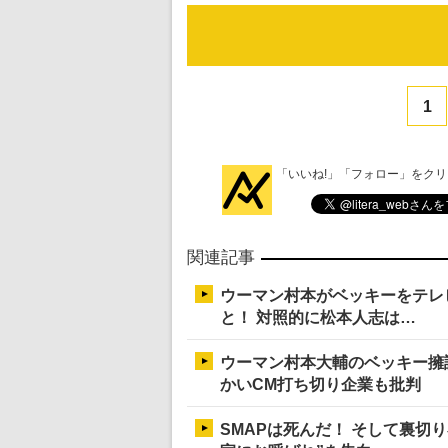
1
「いいね!」「フォロー」をク
関連記事
ウーマン村本がベッキーをテレビ
と！ 対照的に松本人志は…
ウーマン村本大輔のベッキー擁
かいCM打ち切り企業も批判
SMAPは死んだ！ そして裏切