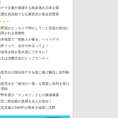
張
パナマ文書が暴露する税金逃れ日本企業
電通社員自殺でも弘兼憲史が宴会芸賛美
チャー
星野源がエッセイで明かしていた音楽が政治に
利用される危険性
熊本地震で「朝鮮人が毒を」ヘイトデマ
朝井リョウ、会社やめるってよ！
伊坂幸太郎が直木賞にブチキレ！
埼玉は消費文化のトップランナー
山里亮太が国会前デモを捻じ曲げ解説し批判殺
到
山里亮太が『銀河の一票』を賞賛し批判を受け
た理由
宇野常寛が『スッキリ』クビの裏側暴露
田宮二郎自殺の真相を夫人が告白！
震災支援のSMAPが熊本大地震に沈黙