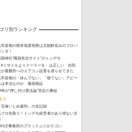
ゴリ別ランキング
高市首相の熊本地震視察は北朝鮮並みのプロパ
ガンダ！
靖国神社“職員有志サイト”のトンデモ
〈#ミサイルよりクーラーを〉は正しい 自民
東京五輪強行開催特別企画 大ウソだら
党が避難所へのエアコン設置を遅らせてきた
高市首相の「休んでない」「寝てない」アピー
・
五輪入場行進にすぎやまこういちの曲、杉田水脈のLGB
ルは本当なのか 徹底検証
・
大ウソだらけの東京五輪！ 安倍・菅・森はどんな嘘を
NHKが“押し付け憲法論”否定の番組
・
五輪サッカー・久保建英が南アの陽性者に「僕らに損ではない」
ネス
「宝塚いじめ裁判」の全記録
・
五輪関係者が入国当日、築地を散歩！
高プロ先取り！トンデモ経営者のあり得ない主
・
五輪でIOCラウンジ以外にVIPルーム、広告代理店は物品購入
張
EXILE事務所のブラックぶりがスゴい