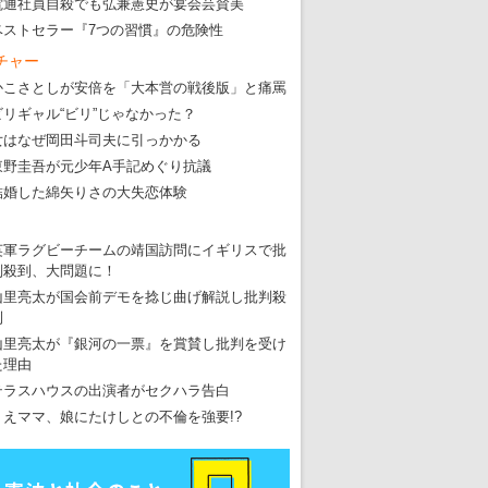
電通社員自殺でも弘兼憲史が宴会芸賛美
ベストセラー『7つの習慣』の危険性
チャー
かこさとしが安倍を「大本営の戦後版」と痛罵
ビリギャル“ビリ”じゃなかった？
女はなぜ岡田斗司夫に引っかかる
東野圭吾が元少年A手記めぐり抗議
結婚した綿矢りさの大失恋体験
英軍ラグビーチームの靖国訪問にイギリスで批
判殺到、大問題に！
山里亮太が国会前デモを捻じ曲げ解説し批判殺
到
山里亮太が『銀河の一票』を賞賛し批判を受け
た理由
テラスハウスの出演者がセクハラ告白
りえママ、娘にたけしとの不倫を強要!?