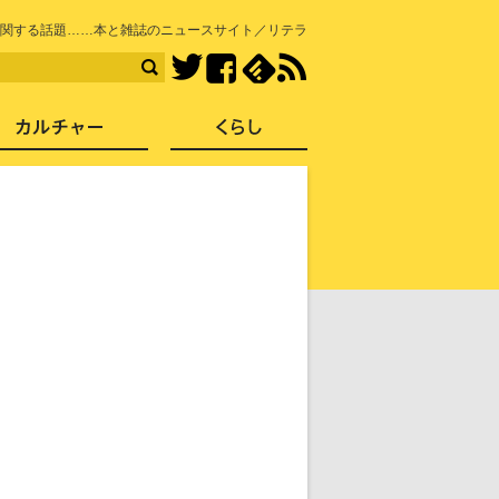
知を再発見
関する話題……本と雑誌のニュースサイト／リテラ
Facebook
feedly
RSS
Twitter
ス
社会
カルチャー
くらし