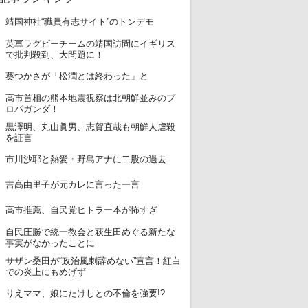
1
靖国神社“職員有志サイト”のトンデモ
英軍ラグビーチームの靖国訪問にイギリス
2
で批判殺到、大問題に！
3
葵つかさが「松潤とは終わった」と
高市首相の熊本地震視察は北朝鮮並みのプ
4
ロパガンダ！
黒澤明、丸山眞男、志賀直哉も朝鮮人虐殺
5
を証言
6
市川沙耶と熱愛・野島アナに二股の過去
7
吉高由里子が元カレに言った一言
8
高市推薦、自民党ヒトラー本が怖すぎ
自民圧勝で統一教会と萩生田めぐる新たな
9
事実がなかったことに
サザン桑田が“政治風刺辞めない”宣言！紅白
10
での炎上にもめげず
11
りえママ、娘にたけしとの不倫を強要!?