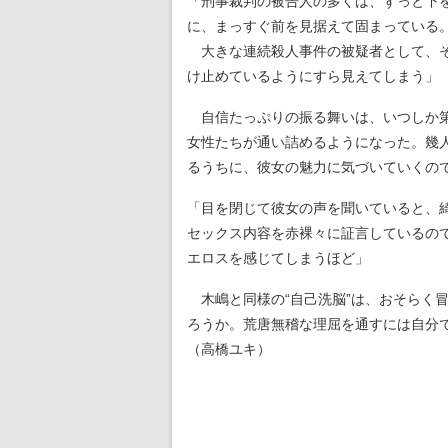
「刑事裁判の被告人の多くは、ずっと下
に、まっすぐ前を見据えて固まっている
大きな連続殺人事件の被疑者として、そ
け止めているようにすら見えてしまう」
自信たっぷりの振る舞いは、いつしか第
女性たちが通い詰めるようになった。幾
るうちに、彼女の魅力に気づいていくの
「目を閉じて彼女の声を聞いていると、
セックス内容を赤裸々に証言しているので
エロスを感じてしまうほど」
木嶋と同様の“自己洗脳”は、おそらく
ろうか。荒唐無稽な理屈を通すには自分
（高橋ユキ）