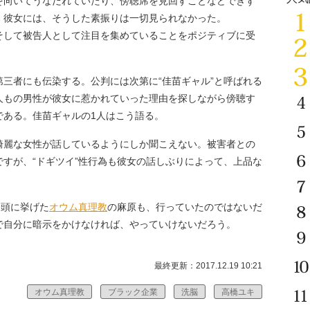
を向いてうなだれていたり、傍聴席を見回すことなどできず
。彼女には、そうした素振りは一切見られなかった。
して被告人として注目を集めていることをポジティブに受
三者にも伝染する。公判には次第に“佳苗ギャル”と呼ばれる
人もの男性が彼女に惹かれていった理由を探しながら傍聴す
である。佳苗ギャルの1人はこう語る。
綺麗な女性が話しているようにしか聞こえない。被害者との
すが、“ドギツイ”性行為も彼女の話しぶりによって、上品な
冒頭に挙げた
オウム真理教
の麻原も、行っていたのではないだ
で自分に暗示をかけなければ、やっていけないだろう。
最終更新：2017.12.19 10:21
オウム真理教
ブラック企業
洗脳
高橋ユキ