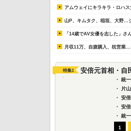
アムウェイにキラキラ・ロハス
山P、キムタク、稲垣、大野…
「14歳でAV女優を志した」さ
月収11万、自腹購入、枕営業
安倍元首相・自
特集
1
・
統一教
・
片山さ
・
安倍元
・
安倍晋
・
統一