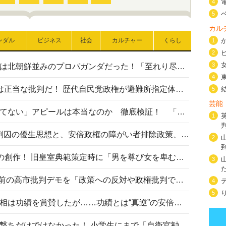
4
5
カル
ンダル
ビジネス
社会
カルチャー
くらし
1
2
3
高市首相の熊本地震避難所視察は北朝鮮並みのプロパガンダだった！「至れり尽くせり」の選ばれた避難所の一方で実態は…
4
〈#ミサイルよりクーラーを〉は正当な批判だ！ 歴代自民党政権が避難所指定体育館へのエアコン設置を遅らせてきた客観的事実
5
芸能
高市首相の「休んでない」「寝てない」アピールは本当なのか 徹底検証！ 「資料読み込み」「アイロンがけ」も矛盾だらけ…
1
相模原事件から10年──植松死刑囚の優生思想と、安倍政権の障がい者排除政策、右派勢力の差別主義との関係を改めて問う
2
“男系男子の皇位継承”は明治期の創作！ 旧皇室典範策定時に「男を尊び女を卑むの慣習、人民の脳髄」とトンデモ論で女性天皇を否定
3
山里亮太が『DayDay.』で国会前の高市批判デモを「政策への反対や政権批判でない」と捻じ曲げ解説 デモ参加者から批判殺到
4
5
安倍晋三元首相の命日で高市首相は功績を賞賛したが……功績とは“真逆”の安倍元首相のトンデモ発言を振り返る
自衛隊リクルートは貧困層狙い撃ちだけではなかった！ 小学生にまで「自衛官勧誘」目的のパンフレット作成