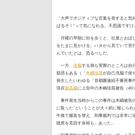
「大声でポジティブな言葉を発すると気
ばるぞ！”って気になれる。不思議です
月曜の早朝に街を歩くと、社屋とおぼし
をたまに見かける。ハタから見ていて苦
んでいたとは、恐るべしだ。
一方、
洗脳
する側も実際のところは自分
疑惑もある（「
木嶋佳苗
が自己洗脳で保
発生したいわゆる「首都圏連続不審死事
現在
最高裁
に上告中の木嶋佳苗被告（4
事件発生当時からこの事件は木嶋被告の
に取った”ということが大々的に報じら
午後で服装を替え、刑事裁判では非常に珍
聴席を見回す余裕も」あった。