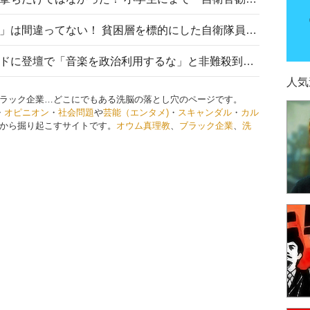
「自衛隊は経済的に厳しい子が」は間違ってない！ 貧困層を標的にした自衛隊員募集、やす子、山上被告も…日本でも進む“経済的徴兵制”
高市首相がミュージックアワードに登壇で「音楽を政治利用するな」と非難殺到！ MAJの国策的本質を批判する声も
人気
ラック企業…どこにでもある洗脳の落とし穴のページです。
・
オピニオン
・
社会問題
や
芸能（エンタメ)
・
スキャンダル
・
カル
から掘り起こすサイトです。
オウム真理教
、
ブラック企業
、
洗