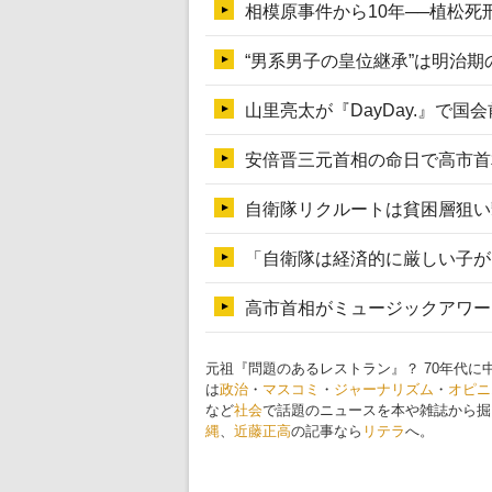
元祖『問題のあるレストラン』？ 70年代に
は
政治
・
マスコミ
・
ジャーナリズム
・
オピニ
など
社会
で話題のニュースを本や雑誌から掘
縄
、
近藤正高
の記事なら
リテラ
へ。