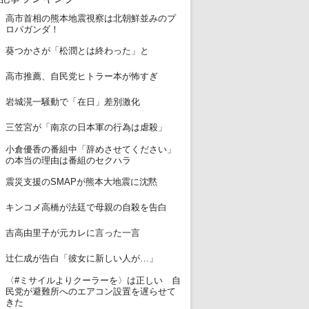
高市首相の熊本地震視察は北朝鮮並みのプ
1
ロパガンダ！
2
葵つかさが「松潤とは終わった」と
3
高市推薦、自民党ヒトラー本が怖すぎ
4
岩城滉一騒動で「在日」差別激化
5
三笠宮が「南京の日本軍の行為は虐殺」
小倉優香の番組中「辞めさせてください」
6
の本当の理由は番組のセクハラ
7
震災支援のSMAPが熊本大地震に沈黙
8
キンコメ高橋が法廷で母親の自殺を告白
9
吉高由里子が元カレに言った一言
10
辻仁成が告白「彼女に新しい人が…」
〈#ミサイルよりクーラーを〉は正しい 自
11
民党が避難所へのエアコン設置を遅らせて
きた