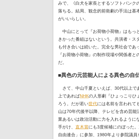
みで、《白犬を家長とするソフトバンク
落ちる。結局、観念的前衛劇の手法は基
がいいらしい。
中山にとって『お荷物小荷物』はもっと
きかった番組はないという。共演者・ス
も付き合いは続いた。完全な男社会であ
『お荷物小荷物』の制作現場や関係者と
だ。
■異色の元芸能人による異色の自
さて、中山千夏といえば、30代以上で
上であれば
NHK
の人形劇『ひょっこりひ
ろう。だが若い
世代
には名前を言われて
山は70年代後半以降、テレビを含め芸
業あるいは政治活動に力を入れるように
手がけ、
直木賞
にも3度候補にのぼった
自由連合」に参加、1980年より参院議員