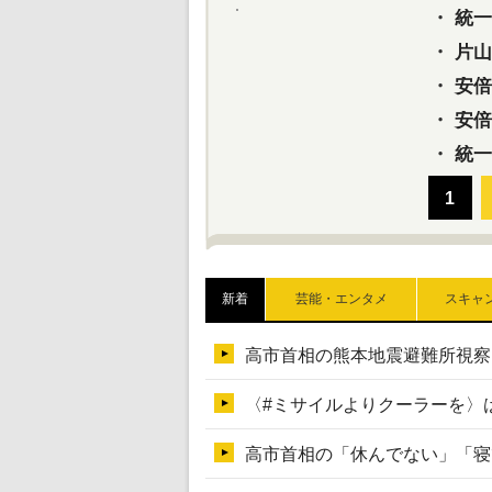
・
統一教
・
片山さ
・
安倍元
・
安倍晋
・
統一
新着
芸能・エンタメ
スキャ