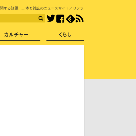
知を再発見
関する話題……本と雑誌のニュースサイト／リテラ
Facebook
feedly
RSS
Twitter
ス
社会
カルチャー
くらし