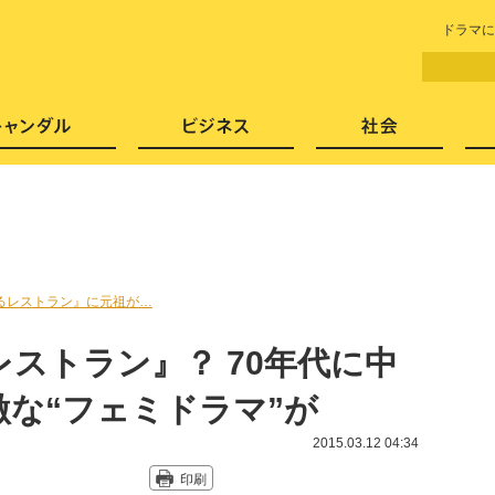
LITERA／リテラ 本と雑誌の
ドラマに
芸能・エンタメ
スキャンダル
ビジネ
るレストラン』に元祖が…
ストラン』？ 70年代に中
な“フェミドラマ”が
2015.03.12 04:34
印刷