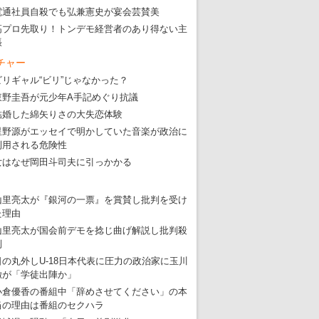
・
五輪入場行進にすぎやまこういちの曲、杉田水脈のLGB
電通社員自殺でも弘兼憲史が宴会芸賛美
高プロ先取り！トンデモ経営者のあり得ない主
・
大ウソだらけの東京五輪！ 安倍・菅・森はどんな嘘を
張
・
五輪サッカー・久保建英が南アの陽性者に「僕らに損ではない」
チャー
・
五輪関係者が入国当日、築地を散歩！
ビリギャル“ビリ”じゃなかった？
東野圭吾が元少年A手記めぐり抗議
・
五輪でIOCラウンジ以外にVIPルーム、広告代理店は物品購入
結婚した綿矢りさの大失恋体験
星野源がエッセイで明かしていた音楽が政治に
利用される危険性
女はなぜ岡田斗司夫に引っかかる
山里亮太が『銀河の一票』を賞賛し批判を受け
た理由
山里亮太が国会前デモを捻じ曲げ解説し批判殺
到
日の丸外しU-18日本代表に圧力の政治家に玉川
徹が「学徒出陣か」
小倉優香の番組中「辞めさせてください」の本
当の理由は番組のセクハラ