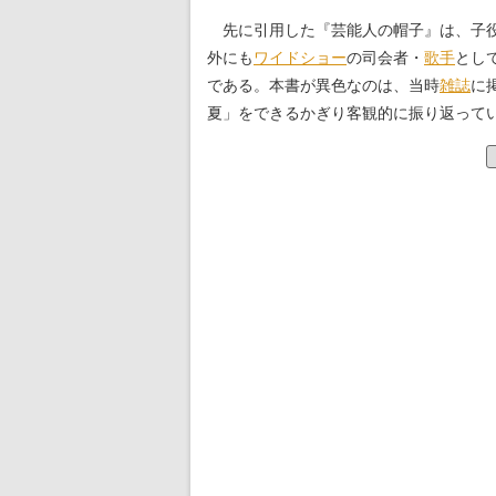
先に引用した『芸能人の帽子』は、子役
外にも
ワイドショー
の司会者・
歌手
とし
である。本書が異色なのは、当時
雑誌
に
夏」をできるかぎり客観的に振り返って