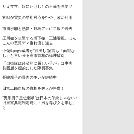
12
りえママ、娘にたけしとの不倫を強要!?
13
官邸が震災の早期対応を拒否し政治利用
14
市川沙耶と熱愛・野島アナに二股の過去
玉川徹を攻撃する橋下徹、三浦瑠麗、ほん
15
こんの悪質デマ垂れ流し過去
中傷動画作成者が“顔出し”証言も「面識な
16
し」と言い張る高市首相の論理破綻
「自衛隊は経済的に厳しい子が」は事実
17
貧困層を標的にした隊員募集
18
長嶋親子の骨肉の争いが継続中
19
田宮二郎自殺の真相を夫人が告白！
“男系男子皇位継承”は日本の伝統じゃない！
20
旧皇室典範制定時に「男を尊び女を卑む」
と