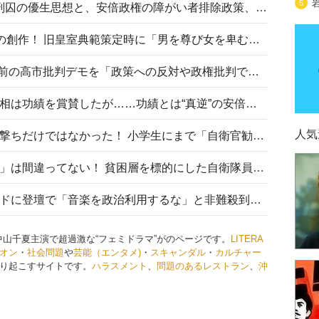
5
相模原事件から10年──植松死刑囚の優生思想と、安倍政権の障がい者排除政策、右派勢力の差別主義との関係を改めて問う
“男系男子の皇位継承”は明治期の創作！ 旧皇室典範策定時に「男を尊び女を卑むの慣習、人民の脳髄」とトンデモ論で女性天皇を否定
山里亮太が『DayDay.』で国会前の高市批判デモを「政策への反対や政権批判でない」と捻じ曲げ解説 デモ参加者から批判殺到
安倍晋三元首相の命日で高市首相は功績を賞賛したが……功績とは“真逆”の安倍元首相のトンデモ発言を振り返る
人気
自衛隊リクルートは貧困層狙い撃ちだけではなかった！ 小学生にまで「自衛官勧誘」目的のパンフレット作成
「自衛隊は経済的に厳しい子が」は間違ってない！ 貧困層を標的にした自衛隊員募集、やす子、山上被告も…日本でも進む“経済的徴兵制”
高市首相がミュージックアワードに登壇で「音楽を政治利用するな」と非難殺到！ MAJの国策的本質を批判する声も
中山千夏主演で超過激な“フェミドラマ”がのページです。
LITERA
オン
・
社会問題
や
芸能（エンタメ)
・
スキャンダル
・
カルチャー
り起こすサイトです。
ハラスメント
、
問題のあるレストラン
、
沖