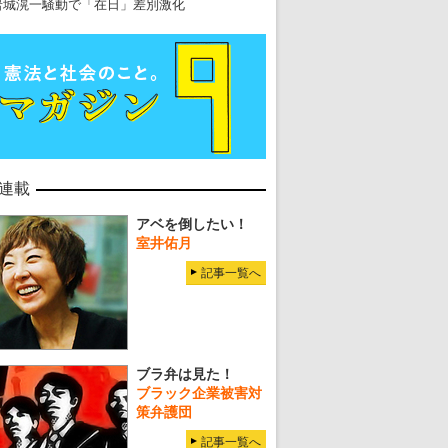
岩城滉一騒動で「在日」差別激化
連載
アベを倒したい！
室井佑月
記事一覧へ
ブラ弁は見た！
ブラック企業被害対
策弁護団
記事一覧へ