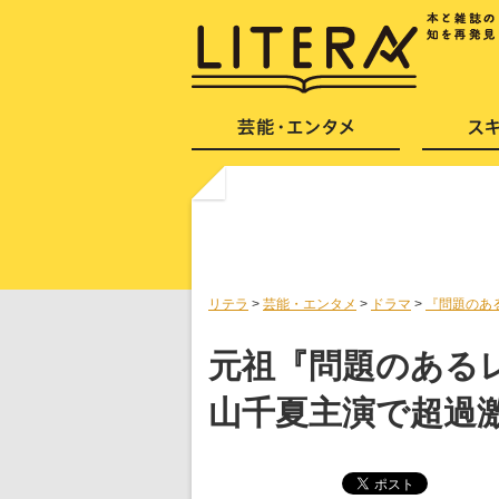
リテラ
>
芸能・エンタメ
>
ドラマ
>
『問題のあ
元祖『問題のあるレ
山千夏主演で超過激