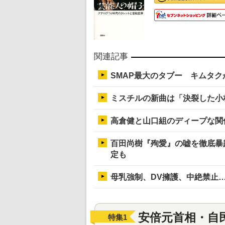
関連記事
SMAP最大のタブー キムタク
ミスチルの新曲は「決裂した小
高倉健と山口組のディープな関
百田尚樹『殉愛』の嘘を徹底暴
定も
母乳強制、DV擁護、中絶禁止
安倍元首相・自
特集
1