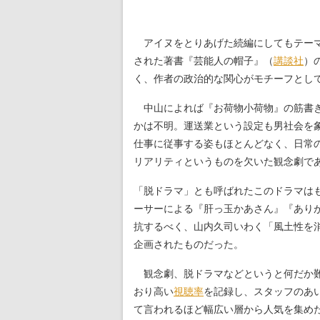
アイヌをとりあげた続編にしてもテーマ
された著書『芸能人の帽子』（
講談社
）
く、作者の政治的な関心がモチーフとし
中山によれば『お荷物小荷物』の筋書き
かは不明。運送業という設定も男社会を
仕事に従事する姿もほとんどなく、日常
リアリティというものを欠いた観念劇で
「脱ドラマ」とも呼ばれたこのドラマは
ーサーによる『肝っ玉かあさん』『あり
抗するべく、山内久司いわく「風土性を
企画されたものだった。
観念劇、脱ドラマなどというと何だか難
おり高い
視聴率
を記録し、スタッフのあ
て言われるほど幅広い層から人気を集め