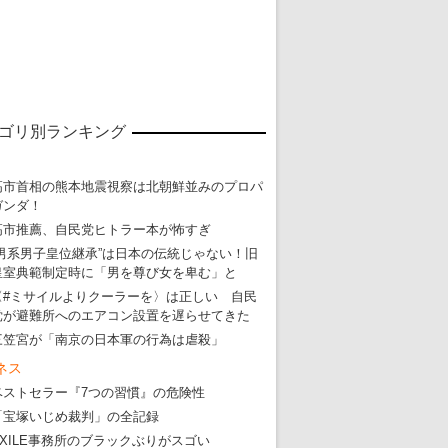
ゴリ別ランキング
高市首相の熊本地震視察は北朝鮮並みのプロパ
ガンダ！
高市推薦、自民党ヒトラー本が怖すぎ
“男系男子皇位継承”は日本の伝統じゃない！旧
皇室典範制定時に「男を尊び女を卑む」と
〈#ミサイルよりクーラーを〉は正しい 自民
党が避難所へのエアコン設置を遅らせてきた
三笠宮が「南京の日本軍の行為は虐殺」
ネス
ベストセラー『7つの習慣』の危険性
「宝塚いじめ裁判」の全記録
東京五輪強行開催特別企画 大ウソだら
EXILE事務所のブラックぶりがスゴい