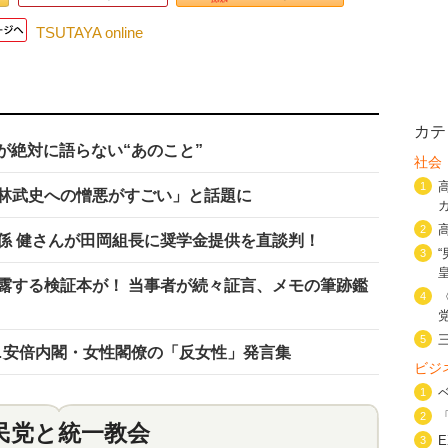
TSUTAYA online
カテ
が絶対に語らない“あのこと”
社会
1
林武史への憎悪がすごい」と話題に
2
係 健さんが田岡組長に奨学金提供を直談判！
3
露する検証本が！ 当事者が続々証言、メモの筆跡鑑
4
5
…安倍内閣・女性閣僚の「反女性」発言集
ビジ
1
2
民党と統一教会
特集
2
3