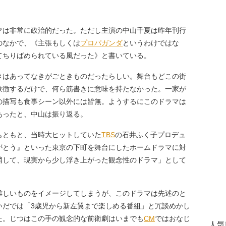
は非常に政治的だった。ただし主演の中山千夏は昨年刊行
のなかで、《主張もしくは
プロパガンダ
というわけではな
てちりばめられている風だった》と書いている。
はあってなきがごときものだったらしい。舞台もどこの街
象徴するだけで、何ら筋書きに意味を持たなかった。一家が
の描写も食事シーン以外には皆無。ようするにこのドラマは
あったと、中山は振り返る。
もともと、当時大ヒットしていた
TBS
の石井ふく子プロデュ
がとう』といった東京の下町を舞台にしたホームドラマに対
消して、現実から少し浮き上がった観念性のドラマ」として
しいものをイメージしてしまうが、このドラマは先述のと
いだでは「3歳児から新左翼まで楽しめる番組」と冗談めかし
た。じつはこの手の観念的な前衛劇はいまでも
CM
ではおなじ
人気