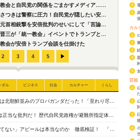
会と自民党の関係をごまかすメディア…民放は有田芳生に発言自粛を要求
4
5
つきは警察に圧力！自民党が隠したい安倍元首相と統一教会の深い関係
首相銃撃を安倍批判のせいにして「言論封殺」に利用する自民党応援団
カル
三が「統一教会」イベントでトランプと演説！同性婚や夫婦別姓を攻撃
1
2
教会が安倍トランプ会談を仕掛けた
3
4
5
芸能
ンダル
ビジネス
社会
カルチャー
くらし
1
高市首相の熊本地震避難所視察は北朝鮮並みのプロパガンダだった！「至れり尽くせり」の選ばれた避難所の一方で実態は…
2
〈#ミサイルよりクーラーを〉は正当な批判だ！ 歴代自民党政権が避難所指定体育館へのエアコン設置を遅らせてきた客観的事実
3
4
高市首相の「休んでない」「寝てない」アピールは本当なのか 徹底検証！ 「資料読み込み」「アイロンがけ」も矛盾だらけ…