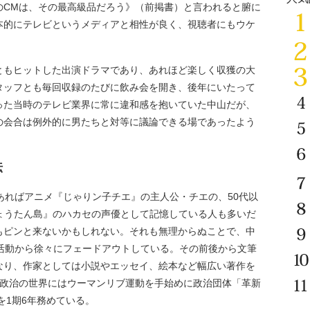
のCMは、その最高級品だろう》（前掲書）と言われると腑に
本的にテレビというメディアと相性が良く、視聴者にもウケ
もヒットした出演ドラマであり、あれほど楽しく収獲の大
タッフとも毎回収録のたびに飲み会を開き、後年にいたって
った当時のテレビ業界に常に違和感を抱いていた中山だが、
の会合は例外的に男たちと対等に議論できる場であったよう
伝
あればアニメ『じゃりン子チエ』の主人公・チエの、50代以
ょうたん島』のハカセの声優として記憶している人も多いだ
もピンと来ないかもしれない。それも無理からぬことで、中
能活動から徐々にフェードアウトしている。その前後から文筆
なり、作家としては小説やエッセイ、絵本など幅広い著作を
。政治の世界にはウーマンリブ運動を手始めに政治団体「革新
を1期6年務めている。