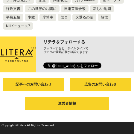
ブラ弁は見た！
派遣
阿部花恵
月刊Hanada
南スーダン
行政文書
この世界の片隅に
日露首脳会談
新しい地図
平昌五輪
事故
岸博幸
談合
火垂るの墓
解散
NHKニュース7
リテラをフォローする
フォローすると、タイムラインで
リテラの最新記事が確認できます。
記事へのお問い合わせ
広告のお問い合わせ
運営者情報
Copyright © Litera All Rights Reserved.