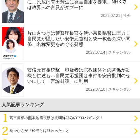
に…民放は有田芳生に発言自粛を要求、NHKで
は政界への言及がタブーに
2022.07.21 | 社会
片山さつきは警察庁長官を使い奈良県警に圧力！
自民党が隠したい安倍元首相と統一教会の深い関
係、名称変更をめぐる疑惑
2022.07.14 | スキャンダル
安倍元首相銃撃 容疑者は宗教団体との関係が動
機と供述も…自民党応援団は事件を安倍批判のせ
いにして「言論封殺」に利用
2022.07.10 | スキャンダル
人気記事ランキング
高市首相の熊本地震視察は北朝鮮並みのプロパガンダ！
葵つかさが「松潤とは終わった」と