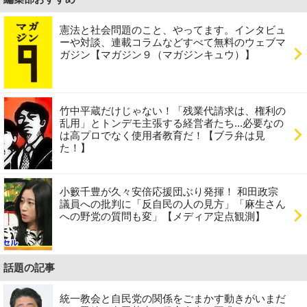
憲法と社会問題のこと、やってます。インタビュ
ーや対談、連載コラムなどすべて無料のウェブマ
ガジン【マガジン９（マガジンキュウ）】
竹中平蔵だけじゃない！「残業代請求は、権利の
乱用」とトンデモ主張する経営者たち...必要なの
は高プロでなく使用者教育だ！【ブラ弁は見
た！】
小籔千豊が久々安倍応援団ぶり発揮！ 和田政宗
議員への批判に「反自民の人の見方」「麻生さん
への野党の質問も変」【メディア定点観測】
話題の記事
統一教会と自民党の関係をごまかす動きがいまだ