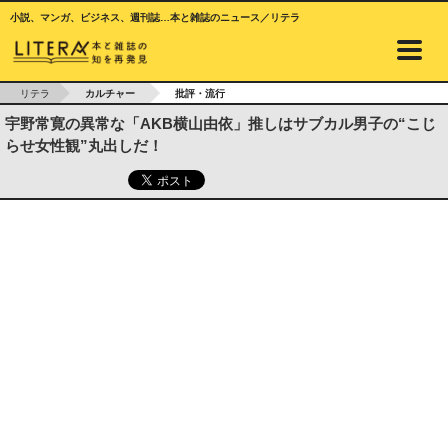
小説、マンガ、ビジネス、週刊誌…本と雑誌のニュース／リテラ
リテラ
カルチャー
批評・流行
宇野常寛の異常な「AKB横山由依」推しはサブカル男子の“こじ
らせ女性観”丸出しだ！