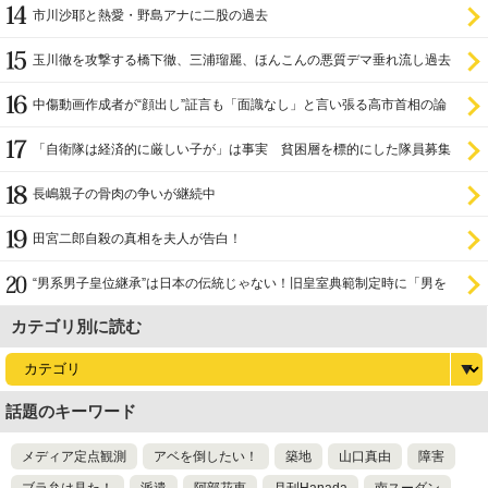
市川沙耶と熱愛・野島アナに二股の過去
玉川徹を攻撃する橋下徹、三浦瑠麗、ほんこんの悪質デマ垂れ流し過去
中傷動画作成者が“顔出し”証言も「面識なし」と言い張る高市首相の論
理破綻
「自衛隊は経済的に厳しい子が」は事実 貧困層を標的にした隊員募集
長嶋親子の骨肉の争いが継続中
田宮二郎自殺の真相を夫人が告白！
“男系男子皇位継承”は日本の伝統じゃない！旧皇室典範制定時に「男を
尊び女を卑む」と
カテゴリ別に読む
話題のキーワード
メディア定点観測
アベを倒したい！
築地
山口真由
障害