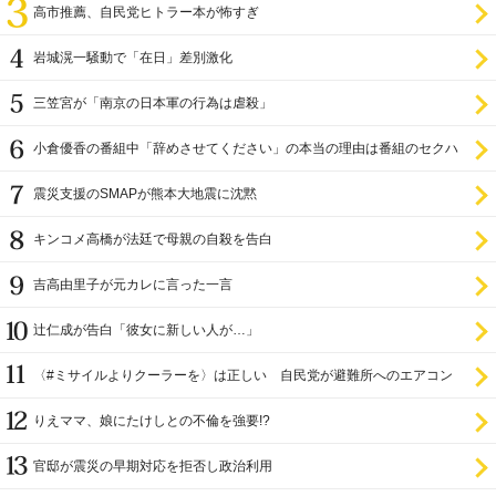
高市推薦、自民党ヒトラー本が怖すぎ
岩城滉一騒動で「在日」差別激化
三笠宮が「南京の日本軍の行為は虐殺」
小倉優香の番組中「辞めさせてください」の本当の理由は番組のセクハ
ラ
震災支援のSMAPが熊本大地震に沈黙
キンコメ高橋が法廷で母親の自殺を告白
吉高由里子が元カレに言った一言
辻仁成が告白「彼女に新しい人が…」
〈#ミサイルよりクーラーを〉は正しい 自民党が避難所へのエアコン
設置を遅らせてきた
りえママ、娘にたけしとの不倫を強要!?
官邸が震災の早期対応を拒否し政治利用