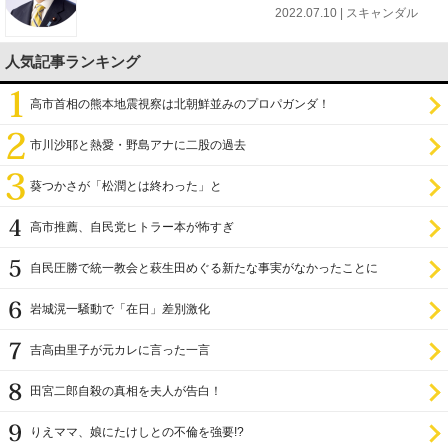
2022.07.10 | スキャンダル
人気記事ランキング
高市首相の熊本地震視察は北朝鮮並みのプロパガンダ！
市川沙耶と熱愛・野島アナに二股の過去
葵つかさが「松潤とは終わった」と
高市推薦、自民党ヒトラー本が怖すぎ
自民圧勝で統一教会と萩生田めぐる新たな事実がなかったことに
岩城滉一騒動で「在日」差別激化
吉高由里子が元カレに言った一言
田宮二郎自殺の真相を夫人が告白！
りえママ、娘にたけしとの不倫を強要!?