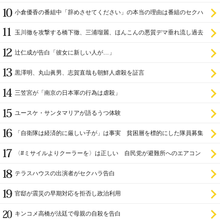
小倉優香の番組中「辞めさせてください」の本当の理由は番組のセクハ
ラ
玉川徹を攻撃する橋下徹、三浦瑠麗、ほんこんの悪質デマ垂れ流し過去
辻仁成が告白「彼女に新しい人が…」
黒澤明、丸山眞男、志賀直哉も朝鮮人虐殺を証言
三笠宮が「南京の日本軍の行為は虐殺」
ユースケ・サンタマリアが語るうつ体験
「自衛隊は経済的に厳しい子が」は事実 貧困層を標的にした隊員募集
〈#ミサイルよりクーラーを〉は正しい 自民党が避難所へのエアコン
設置を遅らせてきた
テラスハウスの出演者がセクハラ告白
官邸が震災の早期対応を拒否し政治利用
キンコメ高橋が法廷で母親の自殺を告白