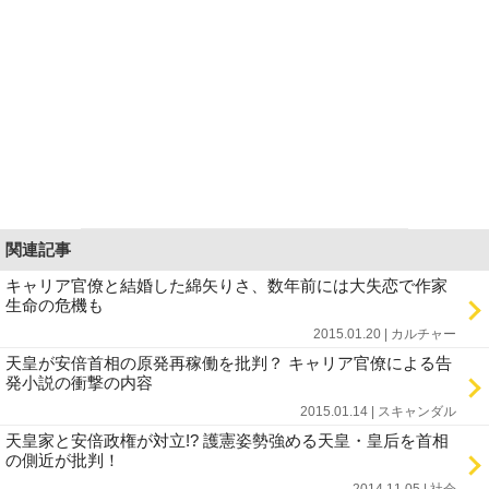
関連記事
キャリア官僚と結婚した綿矢りさ、数年前には大失恋で作家
生命の危機も
2015.01.20 | カルチャー
天皇が安倍首相の原発再稼働を批判？ キャリア官僚による告
発小説の衝撃の内容
2015.01.14 | スキャンダル
天皇家と安倍政権が対立!? 護憲姿勢強める天皇・皇后を首相
の側近が批判！