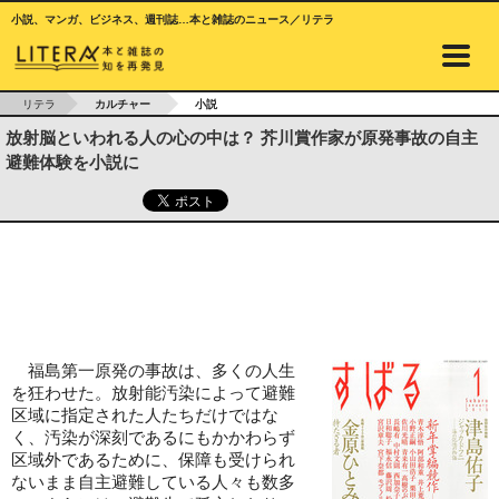
小説、マンガ、ビジネス、週刊誌…本と雑誌のニュース／リテラ
リテラ
カルチャー
小説
放射脳といわれる人の心の中は？ 芥川賞作家が原発事故の自主
避難体験を小説に
福島第一原発の事故は、多くの人生
を狂わせた。放射能汚染によって避難
区域に指定された人たちだけではな
く、汚染が深刻であるにもかかわらず
区域外であるために、保障も受けられ
ないまま自主避難している人々も数多