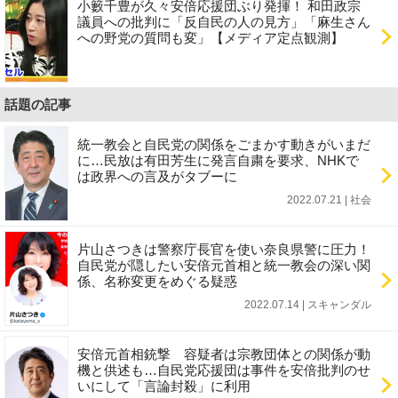
小籔千豊が久々安倍応援団ぶり発揮！ 和田政宗
議員への批判に「反自民の人の見方」「麻生さん
への野党の質問も変」【メディア定点観測】
話題の記事
統一教会と自民党の関係をごまかす動きがいまだ
に…民放は有田芳生に発言自粛を要求、NHKで
は政界への言及がタブーに
2022.07.21 | 社会
片山さつきは警察庁長官を使い奈良県警に圧力！
自民党が隠したい安倍元首相と統一教会の深い関
係、名称変更をめぐる疑惑
2022.07.14 | スキャンダル
安倍元首相銃撃 容疑者は宗教団体との関係が動
機と供述も…自民党応援団は事件を安倍批判のせ
いにして「言論封殺」に利用