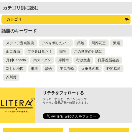
カテゴリ別に読む
話題のキーワード
メディア定点観測
アベを倒したい！
築地
阿部花恵
派遣
山口真由
ブラ弁は見た！
障害
この世界の片隅に
月刊Hanada
南スーダン
岸博幸
行政文書
日露首脳会談
新しい地図
事故
談合
平昌五輪
火垂るの墓
野間易通
芥川賞
リテラをフォローする
フォローすると、タイムラインで
リテラの最新記事が確認できます。