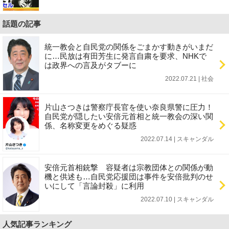
話題の記事
統一教会と自民党の関係をごまかす動きがいまだ
に…民放は有田芳生に発言自粛を要求、NHKで
は政界への言及がタブーに
2022.07.21 | 社会
片山さつきは警察庁長官を使い奈良県警に圧力！
自民党が隠したい安倍元首相と統一教会の深い関
係、名称変更をめぐる疑惑
2022.07.14 | スキャンダル
安倍元首相銃撃 容疑者は宗教団体との関係が動
機と供述も…自民党応援団は事件を安倍批判のせ
いにして「言論封殺」に利用
2022.07.10 | スキャンダル
人気記事ランキング