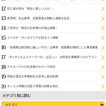
辻仁成が告白「彼女に新しい人が…」
黒澤明、丸山眞男、志賀直哉も朝鮮人虐殺を証言
三笠宮が「南京の日本軍の行為は虐殺」
ユースケ・サンタマリアが語るうつ体験
「自衛隊は経済的に厳しい子が」は事実 貧困層を標的にした隊員募集
〈#ミサイルよりクーラーを〉は正しい 自民党が避難所へのエアコン
設置を遅らせてきた
テラスハウスの出演者がセクハラ告白
官邸が震災の早期対応を拒否し政治利用
キンコメ高橋が法廷で母親の自殺を告白
カテゴリ別に読む