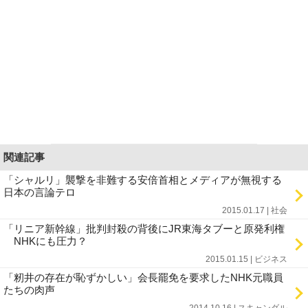
関連記事
「シャルリ」襲撃を非難する安倍首相とメディアが無視する
日本の言論テロ
2015.01.17 | 社会
「リニア新幹線」批判封殺の背後にJR東海タブーと原発利権
NHKにも圧力？
2015.01.15 | ビジネス
「籾井の存在が恥ずかしい」会長罷免を要求したNHK元職員
たちの肉声