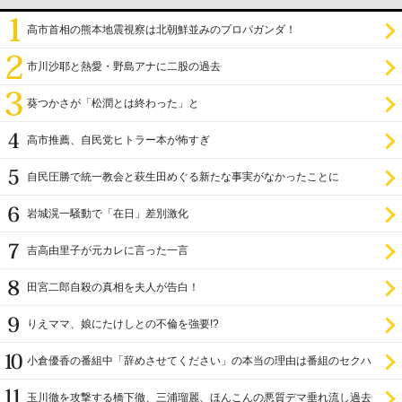
高市首相の熊本地震視察は北朝鮮並みのプロパガンダ！
市川沙耶と熱愛・野島アナに二股の過去
葵つかさが「松潤とは終わった」と
高市推薦、自民党ヒトラー本が怖すぎ
自民圧勝で統一教会と萩生田めぐる新たな事実がなかったことに
岩城滉一騒動で「在日」差別激化
吉高由里子が元カレに言った一言
田宮二郎自殺の真相を夫人が告白！
りえママ、娘にたけしとの不倫を強要!?
小倉優香の番組中「辞めさせてください」の本当の理由は番組のセクハ
ラ
玉川徹を攻撃する橋下徹、三浦瑠麗、ほんこんの悪質デマ垂れ流し過去