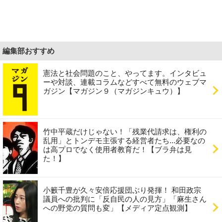
編集部おすすめ
憲法と社会問題のこと、やってます。インタビュ
ーや対談、連載コラムなどすべて無料のウェブマ
ガジン【マガジン９（マガジンキュウ）】
竹中平蔵だけじゃない！「残業代請求は、権利の
乱用」とトンデモ主張する経営者たち...必要なの
は高プロでなく使用者教育だ！【ブラ弁は見
た！】
小籔千豊が久々安倍応援団ぶり発揮！ 和田政宗
議員への批判に「反自民の人の見方」「麻生さん
への野党の質問も変」【メディア定点観測】