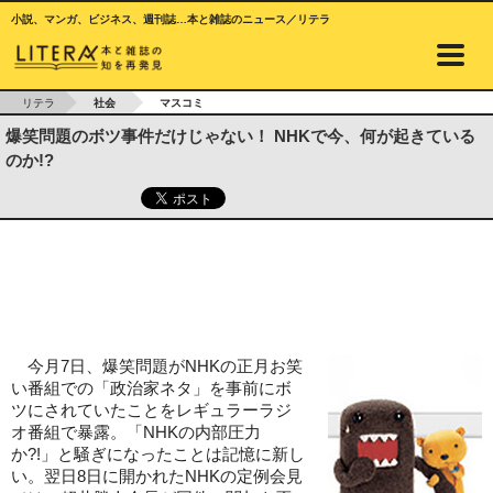
小説、マンガ、ビジネス、週刊誌…本と雑誌のニュース／リテラ
リテラ
社会
マスコミ
爆笑問題のボツ事件だけじゃない！ NHKで今、何が起きている
のか!?
今月7日、爆笑問題がNHKの正月お笑
い番組での「政治家ネタ」を事前にボ
ツにされていたことをレギュラーラジ
オ番組で暴露。「NHKの内部圧力
か?!」と騒ぎになったことは記憶に新し
い。翌日8日に開かれたNHKの定例会見