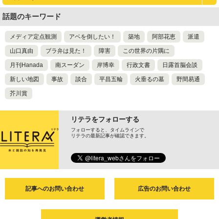
話題のキーワード
メディア定点観測
アベを倒したい！
築地
阿部花恵
派遣
山口真由
ブラ弁は見た！
障害
この世界の片隅に
月刊Hanada
南スーダン
岸博幸
行政文書
日露首脳会談
新しい地図
事故
談合
平昌五輪
火垂るの墓
野間易通
芥川賞
リテラをフォローする
フォローすると、タイムラインで
リテラの最新記事が確認できます。
記事へのお問い合わせ
広告のお問い合わせ