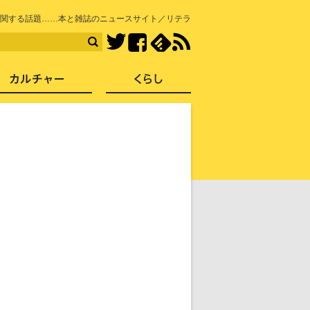
知を再発見
関する話題……本と雑誌のニュースサイト／リテラ
Facebook
feedly
RSS
Twitter
ス
社会
カルチャー
くらし