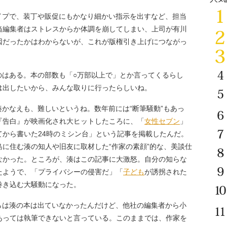
プで、装丁や販促にもかなり細かい指示を出すなど、担当
当編集者はストレスからか体調を崩してしまい、上司が有川
因だったかはわからないが、これが版権引き上げにつながっ
はある。本の部数も「○万部以上で」とか言ってくるらし
は出したいから、みんな取りに行ったらしいね。
なえも、難しいというね。数年前には“断筆騒動”もあっ
『告白』が映画化され大ヒットしたころに、「
女性セブン
」
てから書いた24時のミシン台」という記事を掲載したんだ。
に住む湊の知人や旧友に取材した“作家の素顔”的な、美談仕
なかった。ところが、湊はこの記事に大激怒。自分の知らな
たようで、「プライバシーの侵害だ」「
子ども
が誘拐された
巻き込む大騒動になった。
らは湊の本は出ていなかったんだけど、他社の編集者から小
あっては執筆できないと言っている。このままでは、作家を