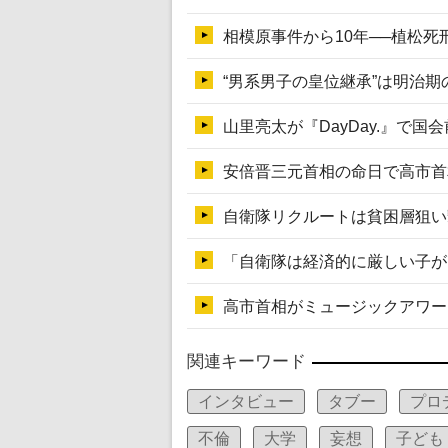
関連キーワード
インタビュー
タブー
プロ
不倫
大学
妄想
子ども