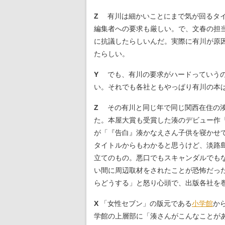
Z
有川は細かいことにまで気が回るタイ
編集者への要求も厳しい。で、文春の担
に抗議したらしいんだ。実際に有川が原
たらしい。
Y
でも、有川の要求がハードっていうの
い。それでも各社ともやっぱり有川の本
Z
その有川と同じ年で同じ関西在住の湊か
た。本屋大賞も受賞した湊のデビュー作
が「『告白』湊かなえさん子供を寝かせ
タイトルからもわかると思うけど、淡路島
立てのもの。悪口でもスキャンダルでも
い間に周辺取材をされたことが恐怖だっ
らどうする」と怒り心頭で、出版各社を
X
「女性セブン」の版元である
小学館
か
学館の上層部に「湊さんがこんなことが