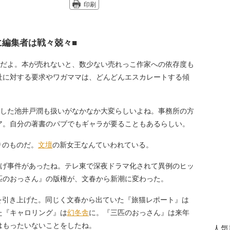
印刷
に編集者は戦々兢々■
だよ。本が売れないと、数少ない売れっこ作家への依存度も
社に対する要求やワガママは、どんどんエスカレートする傾
した池井戸潤も扱いがなかなか大変らしいよね。事務所の方
ア。自分の著書のパブでもギャラが要ることもあるらしい。
りのものだ。
文壇
の新女王なんていわれている。
げ事件があったね。テレ東で深夜ドラマ化されて異例のヒッ
匹のおっさん』の版権が、文春から新潮に変わった。
を引き上げた。同じく文春から出ていた『旅猫レポート』は
た『キャロリング』は
幻冬舎
に。『三匹のおっさん』は来年
はもったいないことをしたね。
人気