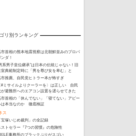
ゴリ別ランキング
高市首相の熊本地震視察は北朝鮮並みのプロパ
ガンダ！
“男系男子皇位継承”は日本の伝統じゃない！旧
皇室典範制定時に「男を尊び女を卑む」と
高市推薦、自民党ヒトラー本が怖すぎ
〈#ミサイルよりクーラーを〉は正しい 自民
党が避難所へのエアコン設置を遅らせてきた
高市首相の「休んでない」「寝てない」アピー
ルは本当なのか 徹底検証
ネス
「宝塚いじめ裁判」の全記録
ベストセラー『7つの習慣』の危険性
EXILE事務所のブラックぶりがスゴい