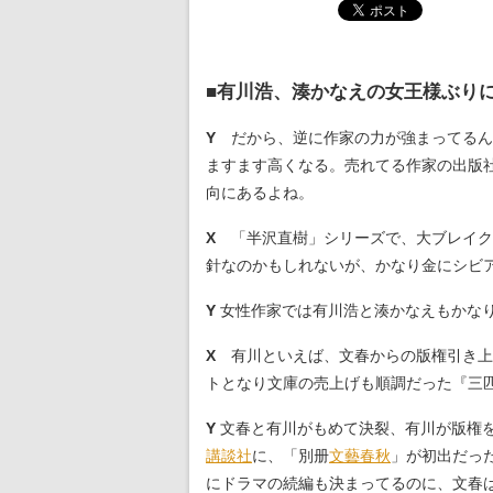
■有川浩、湊かなえの女王様ぶり
Y
だから、逆に作家の力が強まってるん
ますます高くなる。売れてる作家の出版
向にあるよね。
X
「半沢直樹」シリーズで、大ブレイク
針なのかもしれないが、かなり金にシビ
Y
女性作家では有川浩と湊かなえもかな
X
有川といえば、文春からの版権引き上
トとなり文庫の売上げも順調だった『三
Y
文春と有川がもめて決裂、有川が版権
講談社
に、「別册
文藝春秋
」が初出だっ
にドラマの続編も決まってるのに、文春