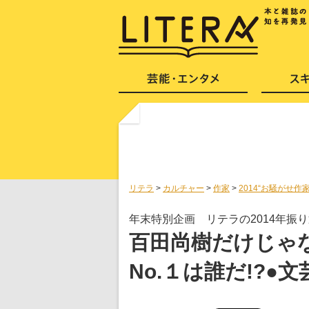
リテラ
>
カルチャー
>
作家
>
2014“お騒がせ作家
年末特別企画 リテラの2014年振
百田尚樹だけじゃな
No.１は誰だ!?●