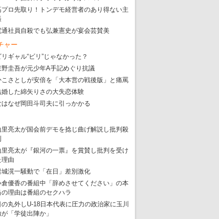
東京五輪強行開催特別企画 大ウソだら
高プロ先取り！トンデモ経営者のあり得ない主
張
・
五輪入場行進にすぎやまこういちの曲、杉田水脈のLGB
電通社員自殺でも弘兼憲史が宴会芸賛美
・
大ウソだらけの東京五輪！ 安倍・菅・森はどんな嘘を
チャー
・
五輪サッカー・久保建英が南アの陽性者に「僕らに損ではない」
ビリギャル“ビリ”じゃなかった？
・
五輪関係者が入国当日、築地を散歩！
東野圭吾が元少年A手記めぐり抗議
かこさとしが安倍を「大本営の戦後版」と痛罵
・
五輪でIOCラウンジ以外にVIPルーム、広告代理店は物品購入
結婚した綿矢りさの大失恋体験
女はなぜ岡田斗司夫に引っかかる
山里亮太が国会前デモを捻じ曲げ解説し批判殺
到
山里亮太が『銀河の一票』を賞賛し批判を受け
た理由
岩城滉一騒動で「在日」差別激化
小倉優香の番組中「辞めさせてください」の本
当の理由は番組のセクハラ
日の丸外しU-18日本代表に圧力の政治家に玉川
徹が「学徒出陣か」