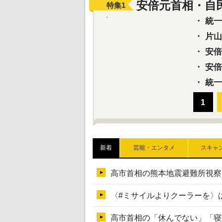
安倍元首相・自
特集
1
・
統一教
・
片山さ
・
安倍元
・
安倍晋
・
統一
新着
芸能・エンタメ
スキャ