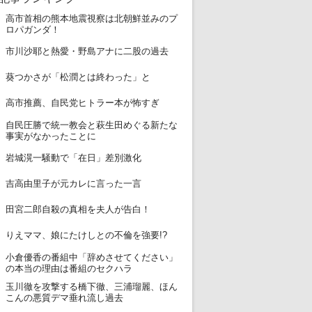
高市首相の熊本地震視察は北朝鮮並みのプ
1
ロパガンダ！
2
市川沙耶と熱愛・野島アナに二股の過去
3
葵つかさが「松潤とは終わった」と
4
高市推薦、自民党ヒトラー本が怖すぎ
自民圧勝で統一教会と萩生田めぐる新たな
5
事実がなかったことに
6
岩城滉一騒動で「在日」差別激化
7
吉高由里子が元カレに言った一言
8
田宮二郎自殺の真相を夫人が告白！
9
りえママ、娘にたけしとの不倫を強要!?
小倉優香の番組中「辞めさせてください」
10
の本当の理由は番組のセクハラ
玉川徹を攻撃する橋下徹、三浦瑠麗、ほん
11
こんの悪質デマ垂れ流し過去