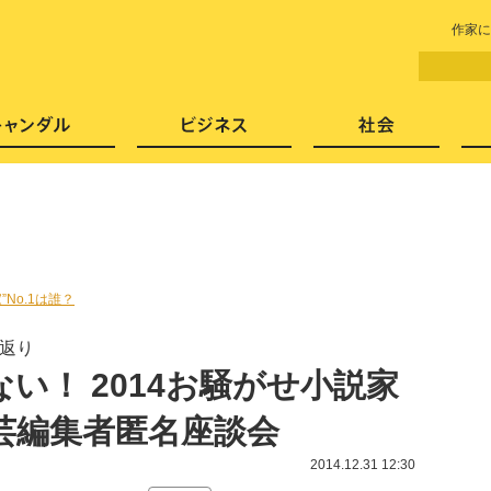
LITERA／リテラ 本と雑誌の
作家に
芸能・エンタメ
スキャンダル
ビジネ
”No.1は誰？
り返り
い！ 2014お騒がせ小説家
文芸編集者匿名座談会
2014.12.31 12:30