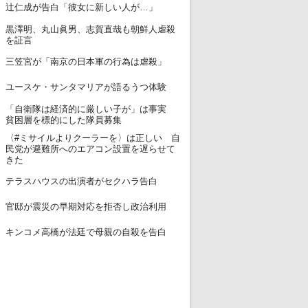
12
辻仁成が告白「彼女に新しい人が…」
黒澤明、丸山眞男、志賀直哉も朝鮮人虐殺
13
を証言
14
三笠宮が「南京の日本軍の行為は虐殺」
15
ユースケ・サンタマリアが語るうつ体験
「自衛隊は経済的に厳しい子が」は事実
16
貧困層を標的にした隊員募集
〈#ミサイルよりクーラーを〉は正しい 自
17
民党が避難所へのエアコン設置を遅らせて
きた
18
テラスハウスの出演者がセクハラ告白
19
官邸が震災の早期対応を拒否し政治利用
20
キンコメ高橋が法廷で母親の自殺を告白