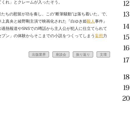
てくれ」とクレームが入ったそう。
たちの慰留が功を奏し、この“断筆騒動”は落ち着いた。で、
井上真央と綾野剛主演で映画化された『白ゆき姫
殺人
事件』
の過熱報道やSNSでの噂話から主人公が犯人に仕立てられて
セブン」の体験からそこまでの小説をつくってしまう
妄想
力
出版業界
座談会
振り返り
文壇