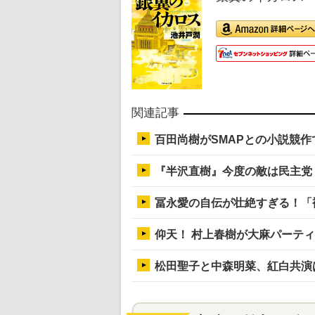
関連記事
百田尚樹がSMAPとの小説競作
『半沢直樹』今度の敵は民主党
冨永愛の自伝が壮絶すぎる！「
仰天！ 村上春樹が大麻パーテ
松田聖子と中森明菜、紅白共演