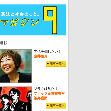
連載
アベを倒したい！
室井佑月
記事一覧へ
ブラ弁は見た！
ブラック企業被害対
策弁護団
記事一覧へ