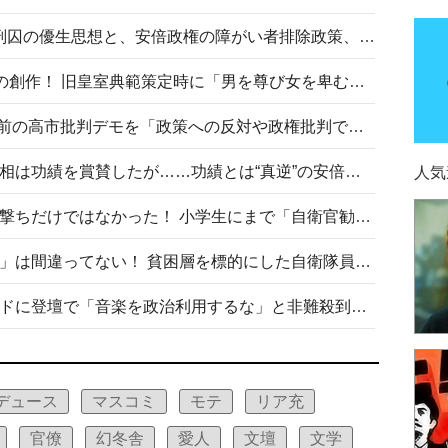
相模原事件から10年──植松死刑囚の優生思想と、安倍政権の障がい者排除政策、右派勢力の差別主義との関係を改めて問う
“男系男子の皇位継承”は明治期の創作！ 旧皇室典範策定時に「男を尊び女を卑むの慣習、人民の脳髄」とトンデモ論で女性天皇を否定
山里亮太が『DayDay.』で国会前の高市批判デモを「政策への反対や政権批判でない」と捻じ曲げ解説 デモ参加者から批判殺到
安倍晋三元首相の命日で高市首相は功績を賞賛したが……功績とは“真逆”の安倍元首相のトンデモ発言を振り返る
人気
自衛隊リクルートは貧困層狙い撃ちだけではなかった！ 小学生にまで「自衛官勧誘」目的のパンフレット作成
「自衛隊は経済的に厳しい子が」は間違ってない！ 貧困層を標的にした自衛隊員募集、やす子、山上被告も…日本でも進む“経済的徴兵制”
高市首相がミュージックアワードに登壇で「音楽を政治利用するな」と非難殺到！ MAJの国策的本質を批判する声も
デュース
マスコミ
モテ
リア充
官僚
幻冬舎
愛人
文壇
文学