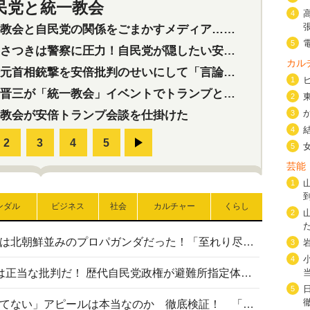
民党と統一教会
特集
2
4
会と自民党の関係をごまかすメディア…民放は有田芳生に発言自粛を要求
5
つきは警察に圧力！自民党が隠したい安倍元首相と統一教会の深い関係
カル
首相銃撃を安倍批判のせいにして「言論封殺」に利用する自民党応援団
1
三が「統一教会」イベントでトランプと演説！同性婚や夫婦別姓を攻撃
2
教会が安倍トランプ会談を仕掛けた
3
4
5
芸能
1
ンダル
ビジネス
社会
カルチャー
くらし
2
高市首相の熊本地震避難所視察は北朝鮮並みのプロパガンダだった！「至れり尽くせり」の選ばれた避難所の一方で実態は…
3
4
〈#ミサイルよりクーラーを〉は正当な批判だ！ 歴代自民党政権が避難所指定体育館へのエアコン設置を遅らせてきた客観的事実
5
高市首相の「休んでない」「寝てない」アピールは本当なのか 徹底検証！ 「資料読み込み」「アイロンがけ」も矛盾だらけ…