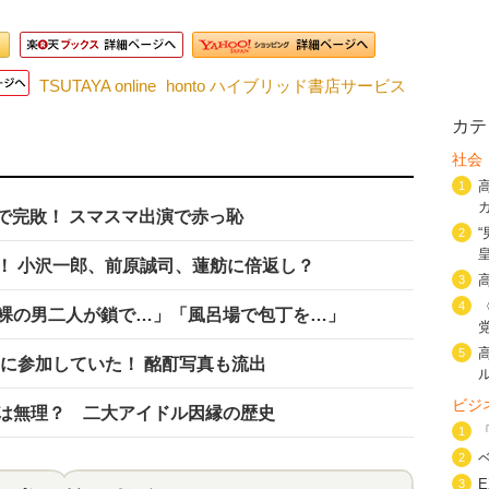
TSUTAYA online
honto ハイブリッド書店サービス
カテ
社会
1
で完敗！ スマスマ出演で赤っ恥
2
！ 小沢一郎、前原誠司、蓮舫に倍返し？
3
4
裸の男二人が鎖で…」「風呂場で包丁を…」
5
ィに参加していた！ 酩酊写真も流出
ビジ
は無理？ 二大アイドル因縁の歴史
1
2
3