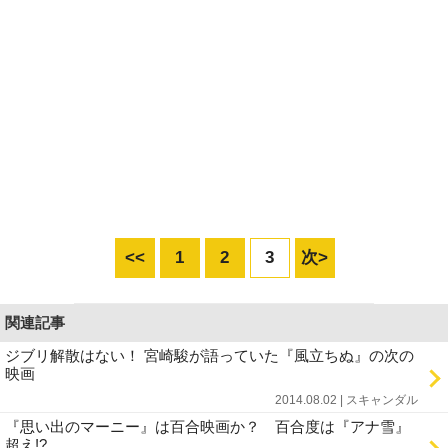
<<
1
2
3
次>
関連記事
ジブリ解散はない！ 宮崎駿が語っていた『風立ちぬ』の次の
映画
2014.08.02 | スキャンダル
『思い出のマーニー』は百合映画か？ 百合度は『アナ雪』
超え!?