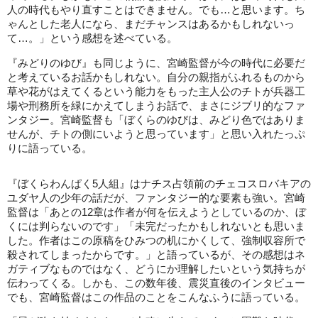
人の時代もやり直すことはできません。でも…と思います。ち
ゃんとした老人になら、まだチャンスはあるかもしれないっ
て…。」という感想を述べている。
『みどりのゆび』も同じように、宮崎監督が今の時代に必要だ
と考えているお話かもしれない。自分の親指がふれるものから
草や花がはえてくるという能力をもった主人公のチトが兵器工
場や刑務所を緑にかえてしまうお話で、まさにジブリ的なファ
ンタジー。宮崎監督も「ぼくらのゆびは、みどり色ではありま
せんが、チトの側にいようと思っています」と思い入れたっぷ
りに語っている。
『ぼくらわんぱく5人組』はナチス占領前のチェコスロバキアの
ユダヤ人の少年の話だが、ファンタジー的な要素も強い。宮崎
監督は「あとの12章は作者が何を伝えようとしているのか、ぼ
くには判らないのです」「未完だったかもしれないとも思いま
した。作者はこの原稿をひみつの机にかくして、強制収容所で
殺されてしまったからです。」と語っているが、その感想はネ
ガティブなものではなく、どうにか理解したいという気持ちが
伝わってくる。しかも、この数年後、震災直後のインタビュー
でも、宮崎監督はこの作品のことをこんなふうに語っている。