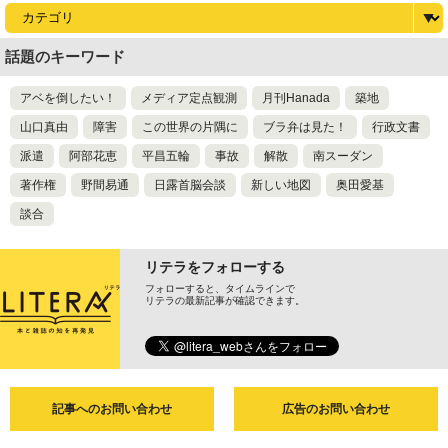
話題のキーワード
アベを倒したい！
メディア定点観測
月刊Hanada
築地
山口真由
障害
この世界の片隅に
ブラ弁は見た！
行政文書
派遣
阿部花恵
平昌五輪
事故
解散
南スーダン
著作権
野間易通
日露首脳会談
新しい地図
奥田愛基
談合
リテラをフォローする
フォローすると、タイムラインで
リテラの最新記事が確認できます。
記事へのお問い合わせ
広告のお問い合わせ