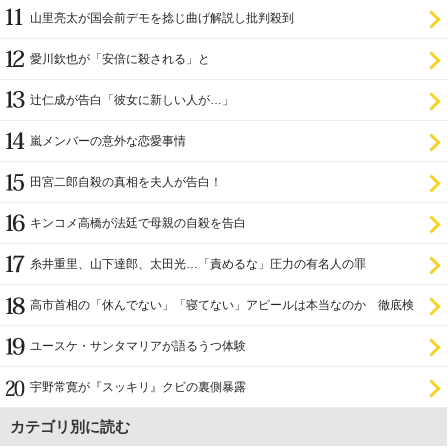
山里亮太が国会前デモを捻じ曲げ解説し批判殺到
愛川欽也が「安倍に殺される」と
辻仁成が告白「彼女に新しい人が…」
嵐メンバーの意外な恋愛事情
田宮二郎自殺の真相を夫人が告白！
キンコメ高橋が法廷で母親の自殺を告白
糸井重里、山下達郎、太田光…「責めるな」圧力の有名人の罪
高市首相の「休んでない」「寝てない」アピールは本当なのか 徹底検
証
ユースケ・サンタマリアが語るうつ体験
宇野常寛が『スッキリ』クビの裏側暴露
カテゴリ別に読む