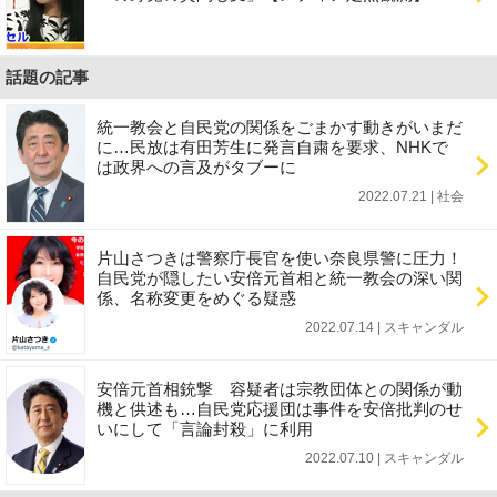
話題の記事
統一教会と自民党の関係をごまかす動きがいまだ
に…民放は有田芳生に発言自粛を要求、NHKで
は政界への言及がタブーに
2022.07.21 | 社会
片山さつきは警察庁長官を使い奈良県警に圧力！
自民党が隠したい安倍元首相と統一教会の深い関
係、名称変更をめぐる疑惑
2022.07.14 | スキャンダル
安倍元首相銃撃 容疑者は宗教団体との関係が動
機と供述も…自民党応援団は事件を安倍批判のせ
いにして「言論封殺」に利用
2022.07.10 | スキャンダル