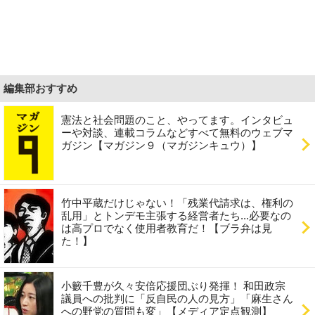
編集部おすすめ
憲法と社会問題のこと、やってます。インタビュ
ーや対談、連載コラムなどすべて無料のウェブマ
ガジン【マガジン９（マガジンキュウ）】
竹中平蔵だけじゃない！「残業代請求は、権利の
乱用」とトンデモ主張する経営者たち...必要なの
は高プロでなく使用者教育だ！【ブラ弁は見
た！】
小籔千豊が久々安倍応援団ぶり発揮！ 和田政宗
議員への批判に「反自民の人の見方」「麻生さん
への野党の質問も変」【メディア定点観測】