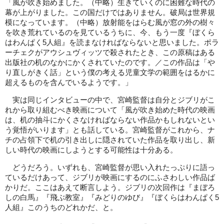
「風が吹き始めました。（中略）生きていくのに困難な時代の
幕が上がりました。この国だけではありません。破局は世界規
模になっています。（中略）放射能をはらむ風が窓の外の樹々
を吹き荒れているのを見ているうちに、今、もう一度『ぼくら
はわんぱく5人組』を読まなければならないと思いました。ポラ
ーチェクがアウシュヴィッツで殺されたとき、この原稿はある
出版社の机のなかにかくされていたのです。／この作品は「や
り直しがきく話」という僕の考える児童文学の範囲をはるかに
超えるものを含んでいるようです。」
実は同じインタビューの中で、宮崎監督は自分とジブリがこ
れから取り組むべき映画について「風が吹き始めた時代の映画
は、机の抽斗にかくさなければならない作品かもしれないとい
う覚悟がいります」とも話している。宮崎監督がこれから、ナ
チの占領下で机の引き出しに隠されていた作品を取り出し、新
しい時代の映画にしようとする可能性は十分ある。
どうだろう。いずれも、宮崎監督が思い入れたっぷりに語っ
ているだけあって、ジブリが映画にするのにふさわしい作品ば
かりだ。ここはあえて断言しよう。ジブリの次回作は『まぼろ
しの白馬』『飛ぶ教室』『みどりのゆび』『ぼくらはわんぱく5
人組』このうちのどれかだ、と。