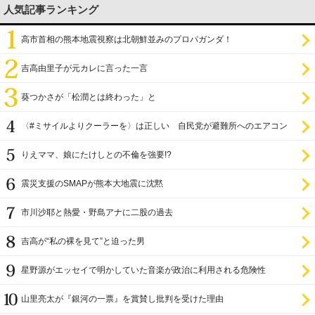
人気記事ランキング
高市首相の熊本地震視察は北朝鮮並みのプロパガンダ！
吉高由里子が元カレに言った一言
葵つかさが「松潤とは終わった」と
〈#ミサイルよりクーラーを〉は正しい 自民党が避難所へのエアコン
設置を遅らせてきた
りえママ、娘にたけしとの不倫を強要!?
震災支援のSMAPが熊本大地震に沈黙
市川沙耶と熱愛・野島アナに二股の過去
吉高が“私の裸を見て”と迫った男
星野源がエッセイで明かしていた音楽が政治に利用される危険性
山里亮太が『銀河の一票』を賞賛し批判を受けた理由