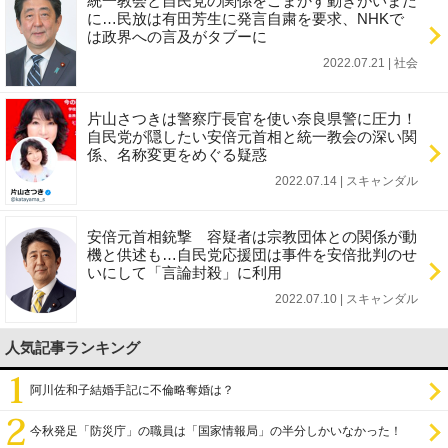
統一教会と自民党の関係をごまかす動きがいまだ
に…民放は有田芳生に発言自粛を要求、NHKで
は政界への言及がタブーに
2022.07.21 | 社会
片山さつきは警察庁長官を使い奈良県警に圧力！
自民党が隠したい安倍元首相と統一教会の深い関
係、名称変更をめぐる疑惑
2022.07.14 | スキャンダル
安倍元首相銃撃 容疑者は宗教団体との関係が動
機と供述も…自民党応援団は事件を安倍批判のせ
いにして「言論封殺」に利用
2022.07.10 | スキャンダル
人気記事ランキング
阿川佐和子結婚手記に不倫略奪婚は？
今秋発足「防災庁」の職員は「国家情報局」の半分しかいなかった！