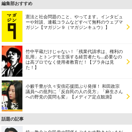
編集部おすすめ
憲法と社会問題のこと、やってます。インタビュ
ーや対談、連載コラムなどすべて無料のウェブマ
ガジン【マガジン９（マガジンキュウ）】
竹中平蔵だけじゃない！「残業代請求は、権利の
乱用」とトンデモ主張する経営者たち...必要なの
は高プロでなく使用者教育だ！【ブラ弁は見
た！】
小籔千豊が久々安倍応援団ぶり発揮！ 和田政宗
議員への批判に「反自民の人の見方」「麻生さん
への野党の質問も変」【メディア定点観測】
話題の記事