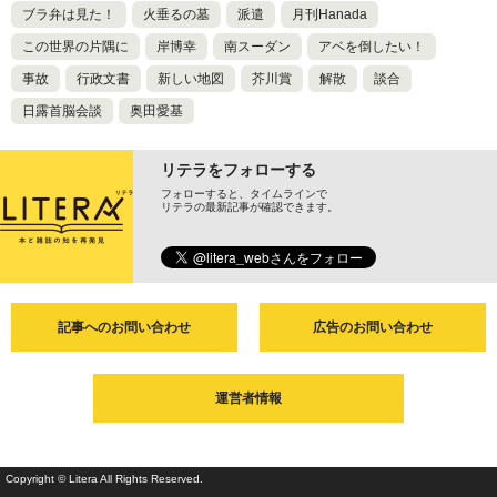
ブラ弁は見た！
火垂るの墓
派遣
月刊Hanada
この世界の片隅に
岸博幸
南スーダン
アベを倒したい！
事故
行政文書
新しい地図
芥川賞
解散
談合
日露首脳会談
奥田愛基
リテラをフォローする
フォローすると、タイムラインで
リテラの最新記事が確認できます。
記事へのお問い合わせ
広告のお問い合わせ
運営者情報
Copyright © Litera All Rights Reserved.