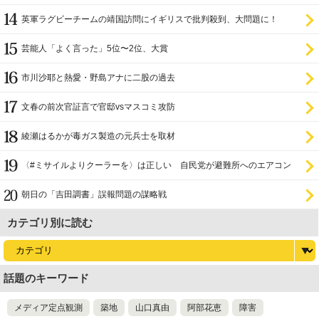
英軍ラグビーチームの靖国訪問にイギリスで批判殺到、大問題に！
芸能人「よく言った」5位〜2位、大賞
市川沙耶と熱愛・野島アナに二股の過去
文春の前次官証言で官邸vsマスコミ攻防
綾瀬はるかが毒ガス製造の元兵士を取材
〈#ミサイルよりクーラーを〉は正しい 自民党が避難所へのエアコン
設置を遅らせてきた
朝日の「吉田調書」誤報問題の謀略戦
カテゴリ別に読む
話題のキーワード
メディア定点観測
築地
山口真由
阿部花恵
障害