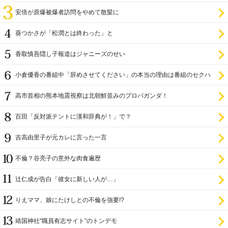
安倍が原爆被爆者訪問をやめて散髪に
葵つかさが「松潤とは終わった」と
香取慎吾隠し子報道はジャニーズのせい
小倉優香の番組中「辞めさせてください」の本当の理由は番組のセクハ
ラ
高市首相の熊本地震視察は北朝鮮並みのプロパガンダ！
百田「反対派テントに漢和辞典が！」で？
吉高由里子が元カレに言った一言
不倫？谷亮子の意外な肉食遍歴
辻仁成が告白「彼女に新しい人が…」
りえママ、娘にたけしとの不倫を強要!?
靖国神社“職員有志サイト”のトンデモ