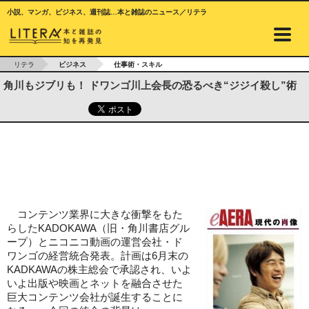
小説、マンガ、ビジネス、週刊誌…本と雑誌のニュース／リテラ
リテラ
ビジネス
仕事術・スキル
角川もジブリも！ ドワンゴ川上会長の恐るべき“ジジイ殺し”術
コンテンツ業界に大きな衝撃をもた
らしたKADOKAWA（旧・角川書店グル
ープ）とニコニコ動画の運営会社・ド
ワンゴの経営統合発表。計画は6月末の
KADKAWAの株主総会で承認され、いよ
いよ出版や映画とネットを融合させた
巨大コンテンツ会社が誕生することに