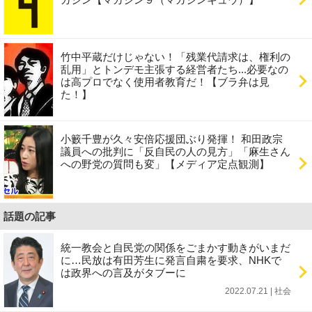
竹中平蔵だけじゃない！「残業代請求は、権利の
乱用」とトンデモ主張する経営者たち...必要なの
は高プロでなく使用者教育だ！【ブラ弁は見
た！】
小籔千豊が久々安倍応援団ぶり発揮！ 和田政宗
議員への批判に「反自民の人の見方」「麻生さん
への野党の質問も変」【メディア定点観測】
話題の記事
統一教会と自民党の関係をごまかす動きがいまだ
に…民放は有田芳生に発言自粛を要求、NHKで
は政界への言及がタブーに
2022.07.21 | 社会