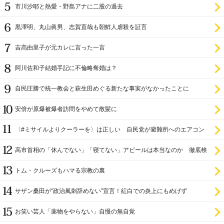
市川沙耶と熱愛・野島アナに二股の過去
黒澤明、丸山眞男、志賀直哉も朝鮮人虐殺を証言
吉高由里子が元カレに言った一言
阿川佐和子結婚手記に不倫略奪婚は？
自民圧勝で統一教会と萩生田めぐる新たな事実がなかったことに
安倍が原爆被爆者訪問をやめて散髪に
〈#ミサイルよりクーラーを〉は正しい 自民党が避難所へのエアコン
設置を遅らせてきた
高市首相の「休んでない」「寝てない」アピールは本当なのか 徹底検
証
トム・クルーズもハマる宗教の裏
サザン桑田が“政治風刺辞めない”宣言！紅白での炎上にもめげず
お笑い芸人「薬物をやらない」自慢の無自覚