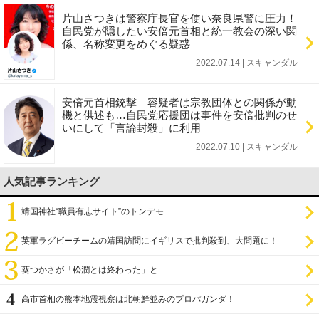
片山さつきは警察庁長官を使い奈良県警に圧力！
自民党が隠したい安倍元首相と統一教会の深い関
係、名称変更をめぐる疑惑
2022.07.14 | スキャンダル
安倍元首相銃撃 容疑者は宗教団体との関係が動
機と供述も…自民党応援団は事件を安倍批判のせ
いにして「言論封殺」に利用
2022.07.10 | スキャンダル
人気記事ランキング
靖国神社“職員有志サイト”のトンデモ
英軍ラグビーチームの靖国訪問にイギリスで批判殺到、大問題に！
葵つかさが「松潤とは終わった」と
高市首相の熊本地震視察は北朝鮮並みのプロパガンダ！