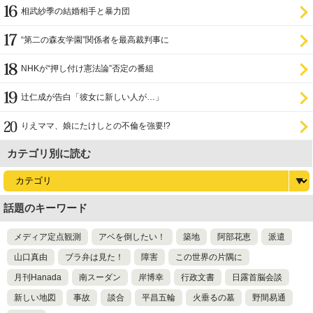
相武紗季の結婚相手と暴力団
“第二の森友学園”関係者を最高裁判事に
NHKが“押し付け憲法論”否定の番組
辻仁成が告白「彼女に新しい人が…」
りえママ、娘にたけしとの不倫を強要!?
カテゴリ別に読む
話題のキーワード
メディア定点観測
アベを倒したい！
築地
阿部花恵
派遣
山口真由
ブラ弁は見た！
障害
この世界の片隅に
月刊Hanada
南スーダン
岸博幸
行政文書
日露首脳会談
新しい地図
事故
談合
平昌五輪
火垂るの墓
野間易通