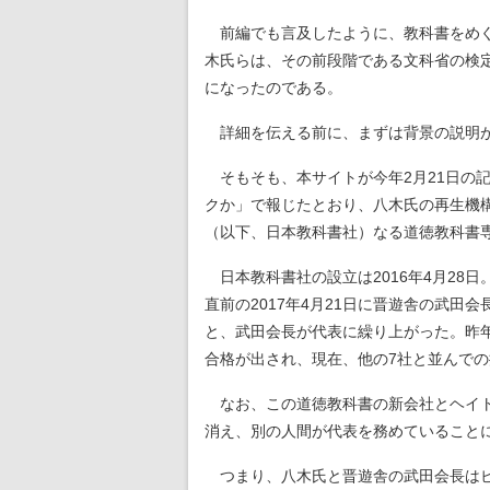
前編でも言及したように、教科書をめぐ
木氏らは、その前段階である文科省の検
になったのである。
詳細を伝える前に、まずは背景の説明
そもそも、本サイトが今年2月21日の
クか」で報じたとおり、八木氏の再生機
（以下、日本教科書社）なる道徳教科書専
日本教科書社の設立は2016年4月28
直前の2017年4月21日に晋遊舎の武田
と、武田会長が代表に繰り上がった。昨
合格が出され、現在、他の7社と並んで
なお、この道徳教科書の新会社とヘイト
消え、別の人間が代表を務めていること
つまり、八木氏と晋遊舎の武田会長はビ