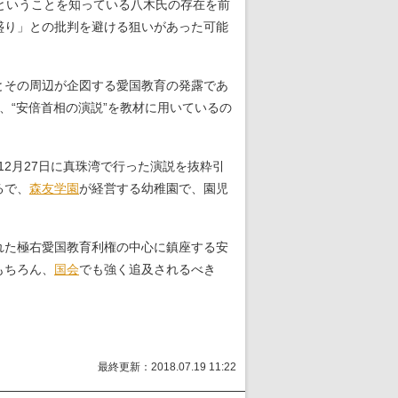
だということを知っている八木氏の存在を前
盛り」との批判を避ける狙いがあった可能
とその周辺が企図する愛国教育の発露であ
、“安倍首相の演説”を教材に用いているの
2月27日に真珠湾で行った演説を抜粋引
るで、
森友学園
が経営する幼稚園で、園児
れた極右愛国教育利権の中心に鎮座する安
もちろん、
国会
でも強く追及されるべき
最終更新：2018.07.19 11:22