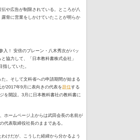
宣伝や広告が制限されている。ところが八
、露骨に営業をしかけていたことが明らか
に参入！ 安倍のブレーン・八木秀次がバッ
らと協力して、「日本教科書株式会社」
目指していた。
った。そして文科省への申請期間が始まる
が2017年9月に表向きの代表を
辞任
する
ジを開設。3月に日本教科書社の教科書に
、ホームページ上からは武田会長の名前が
社の代表取締役社長のままである。
たわけだが、こうした経緯から分かるよう