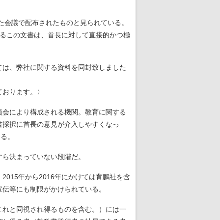
た会議で配布されたものと見られている。
いるこの文書は、首長に対して直接的かつ極
ては、弊社に関する資料を同封致しました
ております。〉
員会により構成される機関。教育に関する
書採択に首長の意見が介入しやすくなっ
ある。
すら決まっていない段階だ。
15年から2016年にかけては育鵬社を含
宣伝等にも制限がかけられている。
これと同視され得るものを含む。）には一