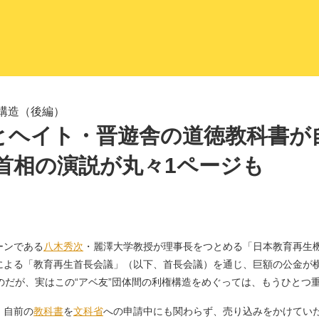
LITERA／リテラ 本と雑誌の
構造（後編）
とヘイト・晋遊舎の道徳教科書が
首相の演説が丸々1ページも
ーンである
八木秀次
・麗澤大学教授が理事長をつとめる「日本教育再生
による「教育再生首長会議」（以下、首長会議）を通じ、巨額の公金が
のだが、実はこの“アベ友”団体間の利権構造をめぐっては、もうひとつ
、自前の
教科書
を
文科省
への申請中にも関わらず、売り込みをかけてい