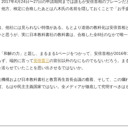
2017年4月24日〜27日の申請期間までは誰もが安倍首相のブレーン
、他方、検定に合格したあとは八木氏の名前を隠しておくことで「お手
、他社には見られない特徴がある。もとより道徳の教科化は安倍首相
と思うが、実に日本教科書社の教科書は、合格した全8社のなかで唯一
和解の力」と題し、まるまる1ページをつかって、安倍首相が2016年1
らず、端的に言って
安倍晋三
の宣伝以外のなにものでもないだろう。ま
を送らせていたことを思い出させるではないか。
機構および日本教科書社と教育再生首長会議の癒着、そして、この爛
ば、もはや民主主義国家ではない。全メディアが徹底して究明すべきは