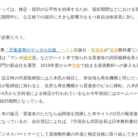
っては、検定・採択の公平性を担保するため、採択期間などにおける
定期間中に、公立校での採択に大きな影響力をもつ各自治体首長に対し
が必要だろう。
記事
「児童凌辱のマンガも出版、
ヘイト
出版社・
晋遊舎
が“
道徳
教科書”
構は『マンガ
嫌韓
流』などのヘイト本で知られる晋遊舎の武田義輝会長
門の新会社を運営、2019年度から中
学校
で始まる道徳教科への参入を
日。設立時の代表取締役には八木氏が就任し、所在地も再生機構と同じだ
会長が取締役に加わると、住所も再生機構から晋遊舎のビルに移転。八木氏
年4月から文科省による検定が行われているなか今年初頭にはホームペー
の採択期間となっている。
本の版元・晋遊舎のただならぬ関係を指摘した本サイトの2月の報道後
になっているが、会社登記によれば、7月現在も武田会長は日本教科書
ジネスパートナーとして道徳教科書の作成と検定合格に取り組んでき