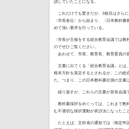
請していたことになる。
これだけでも驚きだが、3枚目はさらに
〈市長各位〉から始まり、〈日本教科書株
めて強い要求を行っている。
〈市長が主催をする総合教育会議では教
のでぜひご覧ください。
あわせて、市長、教育長、教育委員の皆
文書に出てくる「総合教育会議」とは
根本方針を策定するとされるが、この総
た。つまり、この日本教科書社側の文書は
繰り返すが、これらの文書が首長会議で
教科書採択をめぐっては、これまで教科書
む不適切な採択運動が表沙汰になったこ
たとえば、文科省の通知では〈検定申請