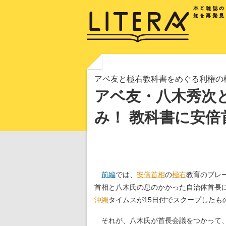
アベ友と極右教科書をめぐる利権の
アベ友・八木秀次
み！ 教科書に安倍
前編
では、
安倍首相
の
極右
教育のブレ
首相と八木氏の息のかかった自治体首長
沖縄
タイムスが15日付でスクープしたも
それが、八木氏が首長会議をつかって