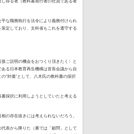
ぼし得る者（教科書発行者の社員である者
公平な職務執行を法令により義務付けられ
を策定しており、文科省もこれを遵守する
直接ご説明の機会をおつくり頂きたく〉と
である日本教育再生機構は首長会議から自
の“対価”として、八木氏の教科書の採択
科書採択に利用しようとしていたと考える
首相の存在抜きには考えられないだろう。
の代表から降りた（裏では「顧問」として