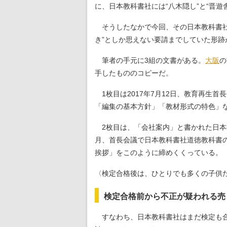
に、日本教科書社には“八木隠し”と“晋遊
そうしたなかで今回、その日本教科書社
き”としか思えない要請までしていた形跡
筆者の手元に3組の文書がある。
大阪
の
手したもののコピーだ。
1枚目は2017年7月12日、教育再生
「編集の基本方針」「教材形式の特色」
2枚目は、「会社案内」と書かれた日本教
月、首長会議で日本教科書社道徳教科書
挨拶」をこのように締めくくっている。
〈検定合格後は、ひとりでも多くの子供
検定合格前から不正が疑われる売
すなわち、日本教科書社はまだ検定も合