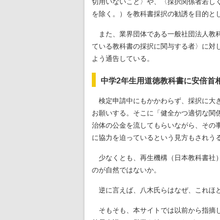
切用いないこと〉や、〈採択関係者若し
を除く。）を教科書採択の勧誘を目的と
また、業界団体である一般社団法人教科
ている教科書の採択に関与する者〉に対
よう通告している。
中学2年生用道徳教科書に安倍首
検定申請中にもかかわらず、採択に大き
お願いする。そこに「健全かつ適切な関
治体の公金を流してもらいながら、その
に協力を迫っているという見方もされう
少なくとも、再生機構（日本教科書社
のが自然ではないか。
逆に言えば、八木氏らはなぜ、これほど
そもそも、本サイトでは以前から指摘し