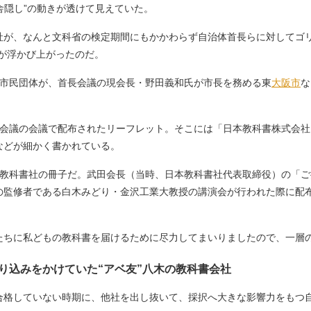
舎隠し”の動きが透けて見えていた。
が、なんと文科省の検定期間にもかかわらず自治体首長らに対してゴリ
が浮かび上がったのだ。
市民団体が、首長会議の現会長・野田義和氏が市長を務める東
大阪市
な
首長会議の会議で配布されたリーフレット。そこには「日本教科書株式会
などが細かく書かれている。
科書社の冊子だ。武田会長（当時、日本教科書社代表取締役）の「ご挨拶
の監修者である白木みどり・金沢工業大教授の講演会が行われた際に配
たちに私どもの教科書を届けるために尽力してまいりましたので、一層
り込みをかけていた“アベ友”八木の教科書会社
格していない時期に、他社を出し抜いて、採択へ大きな影響力をもつ