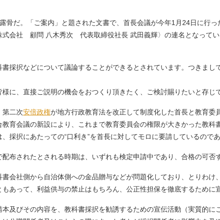
露骨だ。「ご案内」と題された文書で、首長会議が今年1月24日に行っ
式会社 顧問 八木秀次 代表取締役社長 武田義輝〉の連名となって
科書採択などについて議論することができるとされています。つきまし
様に、直接ご説明の機会をおつくり頂きたく、ご検討賜りたいと存じ
、第二次
安倍政権
が地方行政教育法を改正して制度化した首長と教育委
合教育会議の新設により、これまで教育委員会の権限が大きかった教科
、採択にあたっての“口利き”を首長に対してモロに要請しているので
配布されたとされる時期は、いずれも検定申請中であり、合格の可否
会社側から自治体側への金品贈与などが問題化しており、とりわけ、20
ともあって、利益供与の禁止はもちろん、公正性担保を徹底するために
本及びその内容を、教科書採択を勧誘するための宣伝活動（実質的に