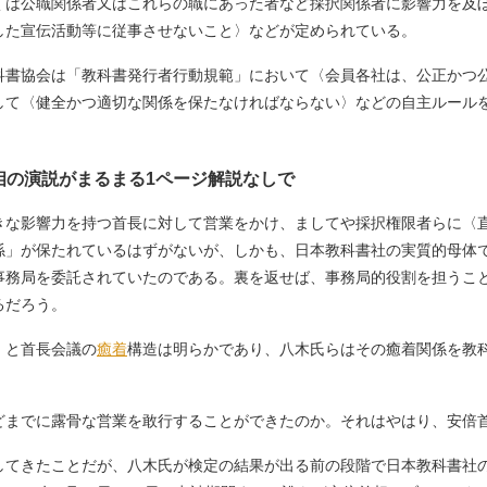
くは公職関係者又はこれらの職にあった者など採択関係者に影響力を及
した宣伝活動等に従事させないこと〉などが定められている。
書協会は「教科書発行者行動規範」において〈会員各社は、公正かつ
して〈健全かつ適切な関係を保たなければならない〉などの自主ルール
相の演説がまるまる1ページ解説なしで
な影響力を持つ首長に対して営業をかけ、ましてや採択権限者らに〈
係」が保たれているはずがないが、しかも、日本教科書社の実質的母体
事務局を委託されていたのである。裏を返せば、事務局的役割を担うこと
るだろう。
）と首長会議の
癒着
構造は明らかであり、八木氏らはその癒着関係を教
までに露骨な営業を敢行することができたのか。それはやはり、安倍
てきたことだが、八木氏が検定の結果が出る前の段階で日本教科書社