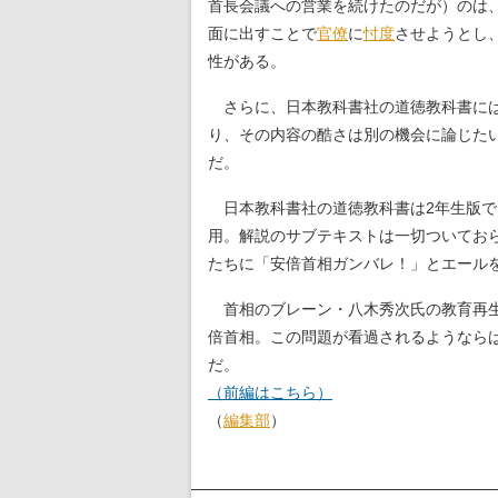
首長会議への営業を続けたのだが）のは、
面に出すことで
官僚
に
忖度
させようとし
性がある。
さらに、日本教科書社の道徳教科書には
り、その内容の酷さは別の機会に論じたい
だ。
日本教科書社の道徳教科書は2年生版で「
用。解説のサブテキストは一切ついてお
たちに「安倍首相ガンバレ！」とエール
首相のブレーン・八木秀次氏の教育再生
倍首相。この問題が看過されるようなら
だ。
（前編はこちら）
（
編集部
）