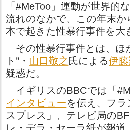
「#MeToo」運動が世界
流れのなかで、この年末か
本で起きた性暴行事件を大
その性暴行事件とは、ほか
ト”・
山口敬之
氏による
伊藤
疑惑だ。
イギリスのBBCでは「#M
インタビュー
を伝え、フラ
スプレス」、テレビ局のB
レ・デラ・セーラ紙が報道