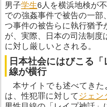
男子
学生
6人を横浜地検が
での強姦事件で被告の一部
つ事件の被告らに執行猶予
が、実際、日本の司法制度
に対し厳しいとされる。
日本社会にはびこる「
線が横行
本サイトでも述べてきた
は、性犯罪に対して
ジェン
男性目線の「レイプ神話」