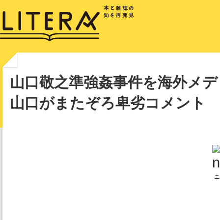
山口敬之準強姦事件を海外メデ
山口がまたぞろ卑劣コメント
ニ