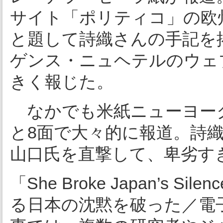
サイト「ポリティコ」の欧州版は「S
と題して詩織さんの手記を
ゲンス・ニュヘテルのウェ
きく報じた。
なかでも米紙ニューヨーク
と8面で大々的に報道。詩
山口氏を直撃して、卑劣す
「She Broke Japan’s S
る日本の沈黙を破った／電子