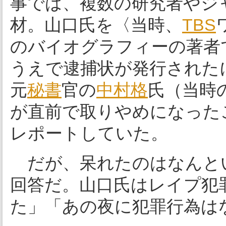
事では、複数の研究者やジ
材。山口氏を〈当時、
TBS
のバイオグラフィーの著者
うえで逮捕状が発行された
元
秘書
官の
中村格
氏（当時
が直前で取りやめになった
レポートしていた。
だが、呆れたのはなんとい
回答だ。山口氏はレイプ犯
た」「あの夜に犯罪行為は