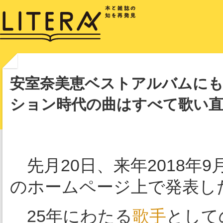
安室奈美恵ベストアルバムに
ション時代の曲はすべて歌い
先月20日、来年2018年
のホームページ上で発表し
25年にわたる
歌手
として