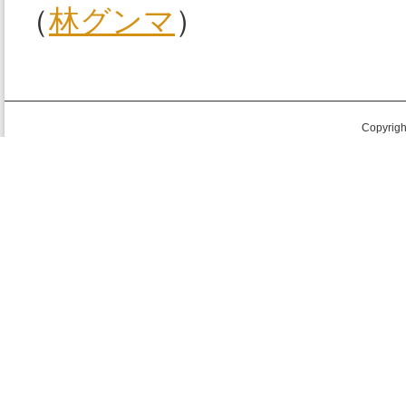
（
林グンマ
）
Copyright