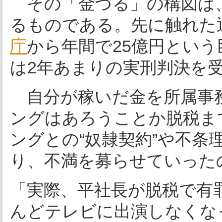
その「金づる」の構図は
るものである。先に触れた通
庁
から年間で25億円とい
は2年あまりの実刑判決を
自分が稼いだ金を所属事
ングはあろうことか脱税ま
ングとの“奴隷契約”や不条
り、不満を募らせていった
「実際、平社長が脱税で有
んどテレビに出演しなくな