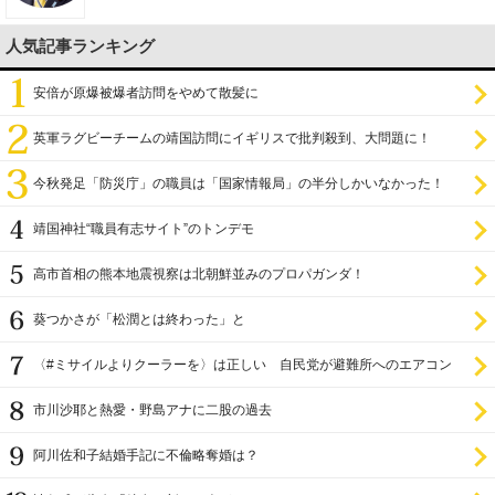
人気記事ランキング
安倍が原爆被爆者訪問をやめて散髪に
英軍ラグビーチームの靖国訪問にイギリスで批判殺到、大問題に！
今秋発足「防災庁」の職員は「国家情報局」の半分しかいなかった！
靖国神社“職員有志サイト”のトンデモ
高市首相の熊本地震視察は北朝鮮並みのプロパガンダ！
葵つかさが「松潤とは終わった」と
〈#ミサイルよりクーラーを〉は正しい 自民党が避難所へのエアコン
設置を遅らせてきた
市川沙耶と熱愛・野島アナに二股の過去
阿川佐和子結婚手記に不倫略奪婚は？