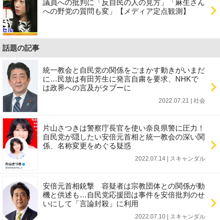
議員への批判に「反自民の人の見方」「麻生さん
への野党の質問も変」【メディア定点観測】
話題の記事
統一教会と自民党の関係をごまかす動きがいまだ
に…民放は有田芳生に発言自粛を要求、NHKで
は政界への言及がタブーに
2022.07.21 | 社会
片山さつきは警察庁長官を使い奈良県警に圧力！
自民党が隠したい安倍元首相と統一教会の深い関
係、名称変更をめぐる疑惑
2022.07.14 | スキャンダル
安倍元首相銃撃 容疑者は宗教団体との関係が動
機と供述も…自民党応援団は事件を安倍批判のせ
いにして「言論封殺」に利用
2022.07.10 | スキャンダル