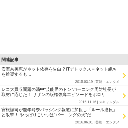
関連記事
安室奈美恵がネット依存を告白!? ITデトックス＝ネット絶ち
を推奨するも…
2015.03.19 | 芸能・エンタメ
レコ大買収問題の渦中“芸能界のドン”バーニング周防社長が
取材に応じた！ サザンの版権強奪エピソードをポロリ
2016.11.16 | スキャンダル
宮根誠司が能年玲奈バッシング報道に加担し「ルール違反」
と攻撃！ やっぱりこいつは“バーニングの犬”だ
2016.06.01 | 芸能・エンタメ