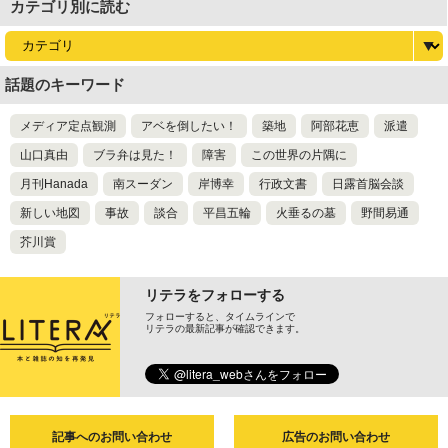
カテゴリ別に読む
話題のキーワード
メディア定点観測
アベを倒したい！
築地
阿部花恵
派遣
山口真由
ブラ弁は見た！
障害
この世界の片隅に
月刊Hanada
南スーダン
岸博幸
行政文書
日露首脳会談
新しい地図
事故
談合
平昌五輪
火垂るの墓
野間易通
芥川賞
リテラをフォローする
フォローすると、タイムラインで
リテラの最新記事が確認できます。
記事へのお問い合わせ
広告のお問い合わせ