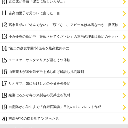
辻仁成が告白「彼女に新しい人が…」
吉高由里子が元カレに言った一言
高市首相の「休んでない」「寝てない」アピールは本当なのか 徹底検
証
小倉優香の番組中「辞めさせてください」の本当の理由は番組のセクハ
ラ
“第二の森友学園”関係者を最高裁判事に
ユースケ・サンタマリアが語るうつ体験
山里亮太が国会前デモを捻じ曲げ解説し批判殺到
りえママ、娘にたけしとの不倫を強要!?
綾瀬はるかが毒ガス製造の元兵士を取材
自衛隊が小学生まで「自衛官勧誘」目的のパンフレット作成
吉高が“私の裸を見て”と迫った男