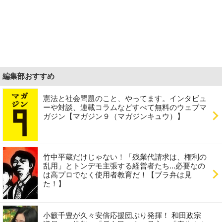
編集部おすすめ
憲法と社会問題のこと、やってます。インタビュ
ーや対談、連載コラムなどすべて無料のウェブマ
ガジン【マガジン９（マガジンキュウ）】
竹中平蔵だけじゃない！「残業代請求は、権利の
乱用」とトンデモ主張する経営者たち...必要なの
は高プロでなく使用者教育だ！【ブラ弁は見
た！】
小籔千豊が久々安倍応援団ぶり発揮！ 和田政宗