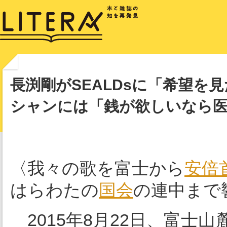
長渕剛がSEALDsに「希望を
シャンには「銭が欲しいなら
〈我々の歌を富士から
安倍
はらわたの
国会
の連中まで
2015年8月22日、富士