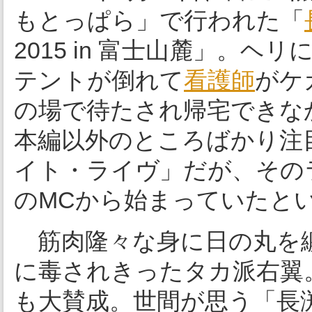
もとっぱら」で行われた「
2015 in 富士山麓」。
テントが倒れて
看護師
がケ
の場で待たされ帰宅できな
本編以外のところばかり注
イト・ライヴ」だが、その
のMCから始まっていたと
筋肉隆々な身に日の丸を
に毒されきったタカ派右翼
も大賛成。世間が思う「長