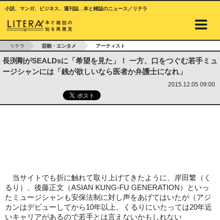
小説、マンガ、ビジネス、週刊誌…本と雑誌のニュース／リテラ
リテラ
芸能・エンタメ
アーティスト
長渕剛がSEALDsに「希望を見た」！ 一方、口をつぐむ若手ミュ
ージシャンには「銭が欲しいなら医者か弁護士になれ」
2015.12.05 09:00
当サイトでも折に触れて取り上げてきたように、岸田繁（く
るり）、後藤正文（ASIAN KUNG-FU GENERATION）といっ
たミュージシャンも安保法制に対し声をあげてはいたが（アジ
カンはデビューしてから10年以上、くるりにいたっては20年近
いキャリアがあるので若手とは言えないかもしれない