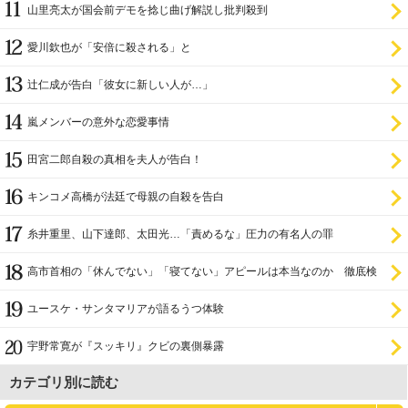
山里亮太が国会前デモを捻じ曲げ解説し批判殺到
愛川欽也が「安倍に殺される」と
辻仁成が告白「彼女に新しい人が…」
嵐メンバーの意外な恋愛事情
田宮二郎自殺の真相を夫人が告白！
キンコメ高橋が法廷で母親の自殺を告白
糸井重里、山下達郎、太田光…「責めるな」圧力の有名人の罪
高市首相の「休んでない」「寝てない」アピールは本当なのか 徹底検
証
ユースケ・サンタマリアが語るうつ体験
宇野常寛が『スッキリ』クビの裏側暴露
カテゴリ別に読む