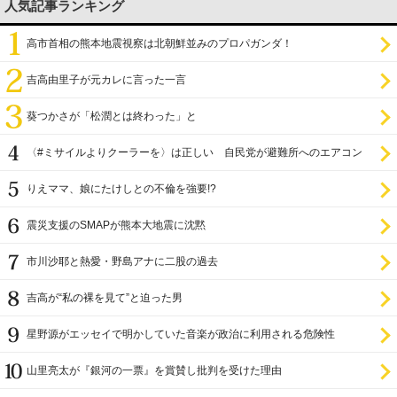
人気記事ランキング
高市首相の熊本地震視察は北朝鮮並みのプロパガンダ！
吉高由里子が元カレに言った一言
葵つかさが「松潤とは終わった」と
〈#ミサイルよりクーラーを〉は正しい 自民党が避難所へのエアコン
設置を遅らせてきた
りえママ、娘にたけしとの不倫を強要!?
震災支援のSMAPが熊本大地震に沈黙
市川沙耶と熱愛・野島アナに二股の過去
吉高が“私の裸を見て”と迫った男
星野源がエッセイで明かしていた音楽が政治に利用される危険性
山里亮太が『銀河の一票』を賞賛し批判を受けた理由