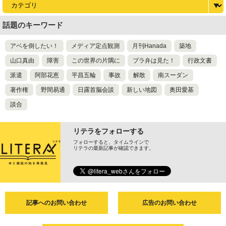
話題のキーワード
アベを倒したい！
メディア定点観測
月刊Hanada
築地
山口真由
障害
この世界の片隅に
ブラ弁は見た！
行政文書
派遣
阿部花恵
平昌五輪
事故
解散
南スーダン
著作権
野間易通
日露首脳会談
新しい地図
奥田愛基
談合
リテラをフォローする
フォローすると、タイムラインで
リテラの最新記事が確認できます。
記事へのお問い合わせ
広告のお問い合わせ