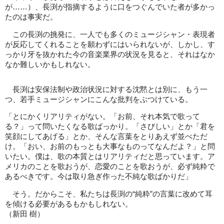
が……）、長渕が指摘するように口をつぐんでいた者が多かっ
たのは事実だ。
この長渕の挑発に、一人でも多くのミュージシャン・表現者
が反応してくれることを願わずにはいられないが、しかし、す
っかり牙を抜かれた今の音楽業界の状況を見ると、それはなか
なか難しいかもしれない。
長渕は安保法制や政治状況に対する沈黙とは別に、もう一
つ、若手ミュージシャンにこんな批判をぶつけている。
「とにかくリアリティがない。「お前、それ本気で歌って
る？」って問いたくなる歌ばっかり。「さびしい」とか「君を
笑顔にしてあげる」とか、そんな言葉をとりあえず並べただ
け。「おい、お前のもっとも大事なものってなんだよ？」と問
いたい。僕は、歌の本質とはリアリティだと思っています。ア
メリカのことを歌おうが、恋愛のことを歌おうが、必ず純粋で
あるべきです。今は取り急ぎ作った不純な歌ばかりだ」
そう。だからこそ、私たちは長渕の“純粋”の言葉に改めて耳
を傾ける必要があるもかもしれない。
（新田 樹）