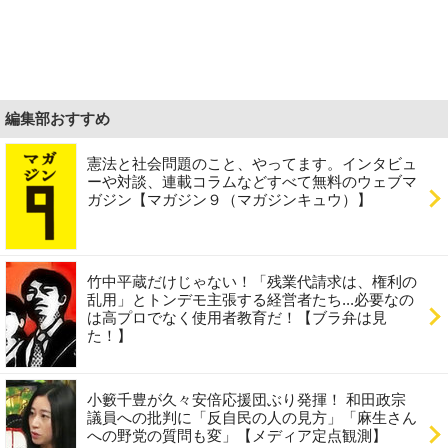
編集部おすすめ
憲法と社会問題のこと、やってます。インタビュ
ーや対談、連載コラムなどすべて無料のウェブマ
ガジン【マガジン９（マガジンキュウ）】
竹中平蔵だけじゃない！「残業代請求は、権利の
乱用」とトンデモ主張する経営者たち...必要なの
は高プロでなく使用者教育だ！【ブラ弁は見
た！】
小籔千豊が久々安倍応援団ぶり発揮！ 和田政宗
議員への批判に「反自民の人の見方」「麻生さん
への野党の質問も変」【メディア定点観測】