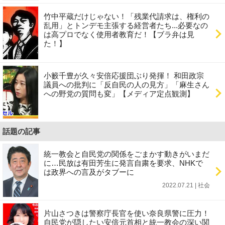
竹中平蔵だけじゃない！「残業代請求は、権利の
乱用」とトンデモ主張する経営者たち...必要なの
は高プロでなく使用者教育だ！【ブラ弁は見
た！】
小籔千豊が久々安倍応援団ぶり発揮！ 和田政宗
議員への批判に「反自民の人の見方」「麻生さん
への野党の質問も変」【メディア定点観測】
話題の記事
統一教会と自民党の関係をごまかす動きがいまだ
に…民放は有田芳生に発言自粛を要求、NHKで
は政界への言及がタブーに
2022.07.21 | 社会
片山さつきは警察庁長官を使い奈良県警に圧力！
自民党が隠したい安倍元首相と統一教会の深い関