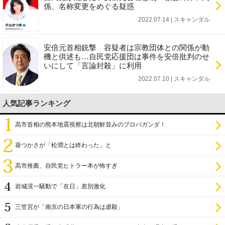
係、名称変更をめぐる疑惑
2022.07.14 | スキャンダル
安倍元首相銃撃 容疑者は宗教団体との関係が動
機と供述も…自民党応援団は事件を安倍批判のせ
いにして「言論封殺」に利用
2022.07.10 | スキャンダル
人気記事ランキング
高市首相の熊本地震視察は北朝鮮並みのプロパガンダ！
葵つかさが「松潤とは終わった」と
高市推薦、自民党ヒトラー本が怖すぎ
岩城滉一騒動で「在日」差別激化
三笠宮が「南京の日本軍の行為は虐殺」