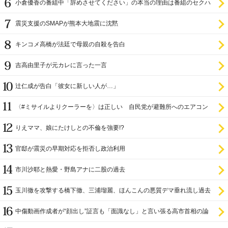
小倉優香の番組中「辞めさせてください」の本当の理由は番組のセクハ
ラ
震災支援のSMAPが熊本大地震に沈黙
キンコメ高橋が法廷で母親の自殺を告白
吉高由里子が元カレに言った一言
辻仁成が告白「彼女に新しい人が…」
〈#ミサイルよりクーラーを〉は正しい 自民党が避難所へのエアコン
設置を遅らせてきた
りえママ、娘にたけしとの不倫を強要!?
官邸が震災の早期対応を拒否し政治利用
市川沙耶と熱愛・野島アナに二股の過去
玉川徹を攻撃する橋下徹、三浦瑠麗、ほんこんの悪質デマ垂れ流し過去
中傷動画作成者が“顔出し”証言も「面識なし」と言い張る高市首相の論
理破綻