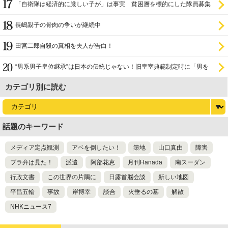
「自衛隊は経済的に厳しい子が」は事実 貧困層を標的にした隊員募集
長嶋親子の骨肉の争いが継続中
田宮二郎自殺の真相を夫人が告白！
“男系男子皇位継承”は日本の伝統じゃない！旧皇室典範制定時に「男を
尊び女を卑む」と
カテゴリ別に読む
話題のキーワード
メディア定点観測
アベを倒したい！
築地
山口真由
障害
ブラ弁は見た！
派遣
阿部花恵
月刊Hanada
南スーダン
行政文書
この世界の片隅に
日露首脳会談
新しい地図
平昌五輪
事故
岸博幸
談合
火垂るの墓
解散
NHKニュース7