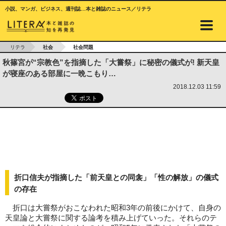
小説、マンガ、ビジネス、週刊誌…本と雑誌のニュース／リテラ
リテラ
社会
社会問題
秋篠宮が“宗教色”を指摘した「大嘗祭」に秘密の儀式が! 新天皇
が寝座のある部屋に一晩こもり…
2018.12.03 11:59
折口信夫が指摘した「前天皇との同衾」「性の解放」の儀式
の存在
折口は大嘗祭がおこなわれた昭和3年の前後にかけて、自身の
天皇論と大嘗祭に関する論考を積み上げていった。それらのテ