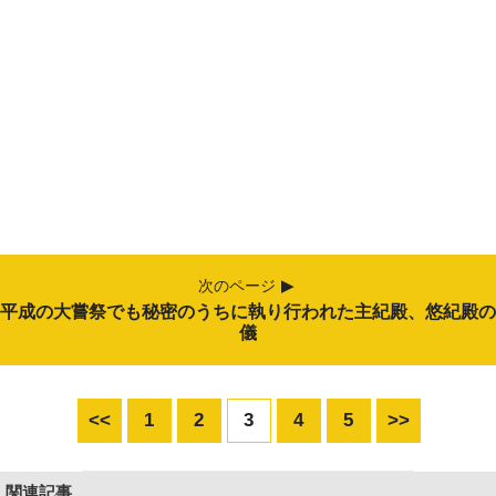
次のページ
平成の大嘗祭でも秘密のうちに執り行われた主紀殿、悠紀殿の
儀
<<
1
2
3
4
5
>>
関連記事