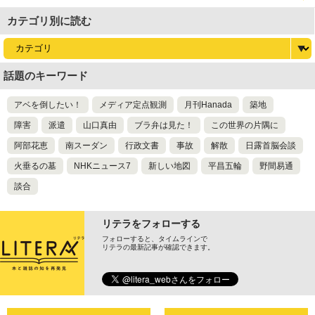
カテゴリ別に読む
話題のキーワード
アベを倒したい！
メディア定点観測
月刊Hanada
築地
障害
派遣
山口真由
ブラ弁は見た！
この世界の片隅に
阿部花恵
南スーダン
行政文書
事故
解散
日露首脳会談
火垂るの墓
NHKニュース7
新しい地図
平昌五輪
野間易通
談合
リテラをフォローする
フォローすると、タイムラインで
リテラの最新記事が確認できます。