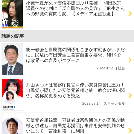
小籔千豊が久々安倍応援団ぶり発揮！ 和田政宗
議員への批判に「反自民の人の見方」「麻生さん
への野党の質問も変」【メディア定点観測】
話題の記事
統一教会と自民党の関係をごまかす動きがいまだ
に…民放は有田芳生に発言自粛を要求、NHKで
は政界への言及がタブーに
2022.07.21 | 社会
片山さつきは警察庁長官を使い奈良県警に圧力！
自民党が隠したい安倍元首相と統一教会の深い関
係、名称変更をめぐる疑惑
2022.07.14 | スキャンダル
安倍元首相銃撃 容疑者は宗教団体との関係が動
機と供述も…自民党応援団は事件を安倍批判のせ
いにして「言論封殺」に利用