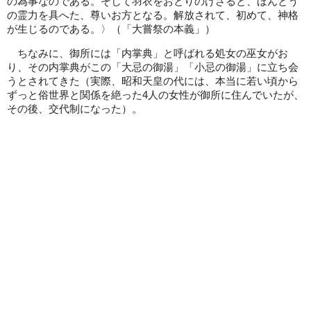
の為事なのである。そして羽衣をおとりのけさると、ほんとう
の霊力を具へた、尊いお方となる。解放されて、初めて、神格
が生じるのである。〉（「大嘗祭の本義」）
ちなみに、御所には「内掌典」と呼ばれる処女の巫女がお
り、その内掌典がこの「大忌の御湯」「小忌の御湯」に立ち会
うとされてきた（実際、昭和天皇の代には、本当に若い頃から
ずっと俗世界と関係を絶った4人の女性が御所に住んでいたが、
その後、交代制になった）。