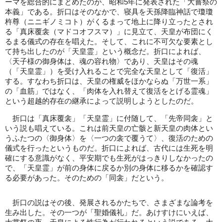
ーマを総合的にまとめたのが、昭和5年に発表された「大嘗祭の
本義」である。折口はそのなかで、寝具を天孫降臨神話で瓊瓊
杵尊（ニニギノミコト）がくるまって地上に降り立ったとされ
る「真床覆衾（マドコオフスマ）」に見立て、天皇が布団にく
るまる儀式の存在を唱えた。そして、これに不可欠な要素とし
て持ち出したのが「天皇霊」という概念だ。折口によれば、
〈天子様の御身体は、魂の容れ物〉であり、天皇はその魂
（「天皇霊」）を受け入れることで完全な天皇として「復活」
する。すなわち折口は、天皇の権威をほかならぬ「万世一系」
の「血筋」ではなく、「肉体を入れ替えて復活をとげる霊魂」
という超越的存在の継承によって説明しようとしたのだ。
折口は「真床覆衾」「天皇霊」に付随して、「先帝同衾」と
いう説も唱えている。これは前天皇の亡骸と新天皇の肉体とい
うふたつの〈御身体〉を〈一つの衾で覆うて〉、復活のための
儀式を行ったというものだ。折口によれば、古代には生死を明
確にする意識がなく、平安期でも生死がはっきりしなかったの
で、「天皇霊」が前の身体に戻るか別の身体に移るかを確認す
る必要があった。そのための「同衾」だという。
折口の説はその後、発展されるかたちで、さまざまな論考を
生み出した。その一つが「聖婚儀礼」だ。あけすけにいえば、