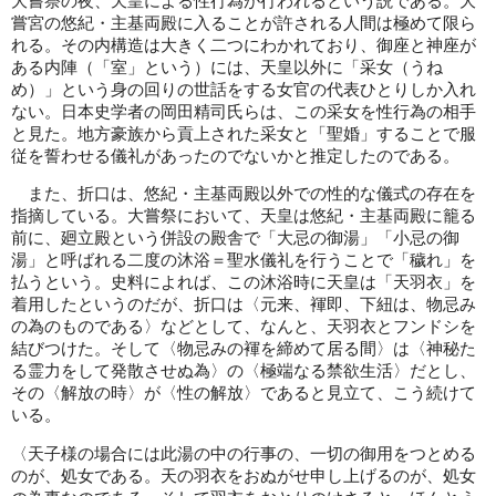
大嘗祭の夜、天皇による性行為が行われるという説である。大
嘗宮の悠紀・主基両殿に入ることが許される人間は極めて限ら
れる。その内構造は大きく二つにわかれており、御座と神座が
ある内陣（「室」という）には、天皇以外に「采女（うね
め）」という身の回りの世話をする女官の代表ひとりしか入れ
ない。日本史学者の岡田精司氏らは、この采女を性行為の相手
と見た。地方豪族から貢上された采女と「聖婚」することで服
従を誓わせる儀礼があったのでないかと推定したのである。
また、折口は、悠紀・主基両殿以外での性的な儀式の存在を
指摘している。大嘗祭において、天皇は悠紀・主基両殿に籠る
前に、廻立殿という併設の殿舎で「大忌の御湯」「小忌の御
湯」と呼ばれる二度の沐浴＝聖水儀礼を行うことで「穢れ」を
払うという。史料によれば、この沐浴時に天皇は「天羽衣」を
着用したというのだが、折口は〈元来、褌即、下紐は、物忌み
の為のものである〉などとして、なんと、天羽衣とフンドシを
結びつけた。そして〈物忌みの褌を締めて居る間〉は〈神秘た
る霊力をして発散させぬ為〉の〈極端なる禁欲生活〉だとし、
その〈解放の時〉が〈性の解放〉であると見立て、こう続けて
いる。
〈天子様の場合には此湯の中の行事の、一切の御用をつとめる
のが、処女である。天の羽衣をおぬがせ申し上げるのが、処女