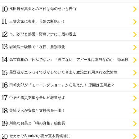
浅田舞が真央との不仲は母のせいと告白
三笠宮家に夫妻、母娘の断絶が！
市川沙耶と熱愛・野島アナに二股の過去
岩城滉一騒動で「在日」差別激化
高市首相の「休んでない」「寝てない」アピールは本当なのか 徹底検
証
星野源がエッセイで明かしていた音楽が政治に利用される危険性
田崎史郎が『モーニングショー』から消えた！ 原因は玉川徹？
中居の震災支援をテレビ報道せず
美輪明宏が安倍と支持者を一喝！
川島なお美と「噂の真相」編集長
セカオワSaoriの小説が直木賞候補に