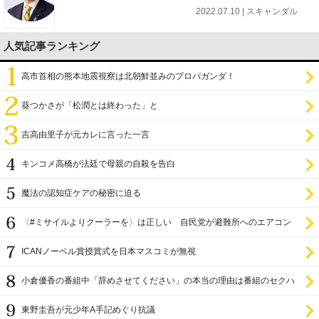
2022.07.10 | スキャンダル
人気記事ランキング
高市首相の熊本地震視察は北朝鮮並みのプロパガンダ！
葵つかさが「松潤とは終わった」と
吉高由里子が元カレに言った一言
キンコメ高橋が法廷で母親の自殺を告白
魔法の認知症ケアの秘密に迫る
〈#ミサイルよりクーラーを〉は正しい 自民党が避難所へのエアコン
設置を遅らせてきた
ICANノーベル賞授賞式を日本マスコミが無視
小倉優香の番組中「辞めさせてください」の本当の理由は番組のセクハ
ラ
東野圭吾が元少年A手記めぐり抗議