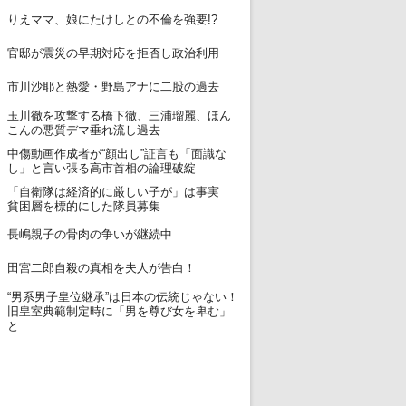
12
りえママ、娘にたけしとの不倫を強要!?
13
官邸が震災の早期対応を拒否し政治利用
14
市川沙耶と熱愛・野島アナに二股の過去
玉川徹を攻撃する橋下徹、三浦瑠麗、ほん
15
こんの悪質デマ垂れ流し過去
中傷動画作成者が“顔出し”証言も「面識な
16
し」と言い張る高市首相の論理破綻
「自衛隊は経済的に厳しい子が」は事実
17
貧困層を標的にした隊員募集
18
長嶋親子の骨肉の争いが継続中
19
田宮二郎自殺の真相を夫人が告白！
“男系男子皇位継承”は日本の伝統じゃない！
20
旧皇室典範制定時に「男を尊び女を卑む」
と