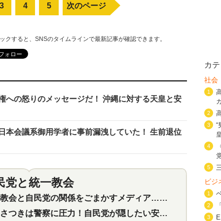
3
4
5
次のページ
リックすると、SNSのタイムラインで最新記事が確認できます。
カテ
社会
1
政権への怒りのメッセージだ！ 沖縄に対する天皇と安
2
3
を日本会議系御用学者に事前漏洩していた！ 生前退位
4
5
民党と統一教会
ビジ
特集
2
1
会と自民党の関係をごまかすメディア…民放は有田芳生に発言自粛を要求
2
つきは警察に圧力！自民党が隠したい安倍元首相と統一教会の深い関係
3