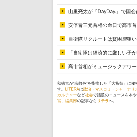
秋篠宮が“宗教色”を指摘した「大嘗祭」に秘
す。
LITERA
は
政治
・
マスコミ
・
ジャーナリ
カルチャー
など
社会
で話題のニュースを本や
宮
、
編集部
の記事なら
リテラ
へ。