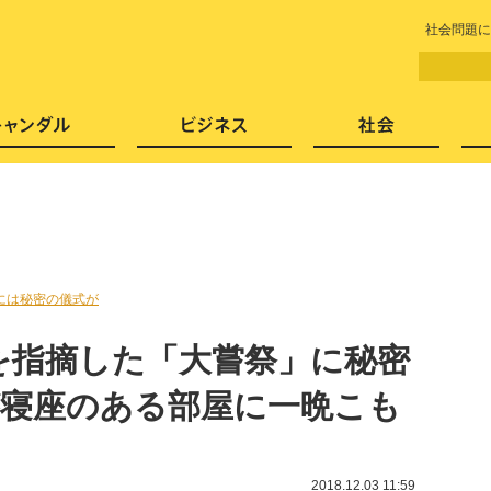
LITERA／リテラ 本と雑誌の
社会問題に
芸能・エンタメ
スキャンダル
ビジネ
には秘密の儀式が
を指摘した「大嘗祭」に秘密
が寝座のある部屋に一晩こも
2018.12.03 11:59