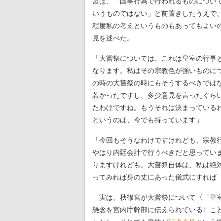
宮は、「国事行為で行われるものについ
いうものではない」と前置きしたうえで
程度私の考えというものもあってもよい
見を述べた。
「大嘗祭については、これは皇室の行事
なります。私はその宗教色が強いものに
の時の大嘗祭の時にもそうするべきでは
若かったですし、多少意見を言ったぐら
たわけですね。もうそれは決まっている
というのは、今でも持っています」
「今回もそうなわけですけれども、宗教
やはり内廷会計で行うべきだと思ってい
りますけれども。大嘗祭自体は、私は絶
ってみれば身の丈にあった儀式にすれば
実は、秋篠宮が大嘗祭について〈「皇室
懸念を宮内庁幹部に伝えられている〉こ