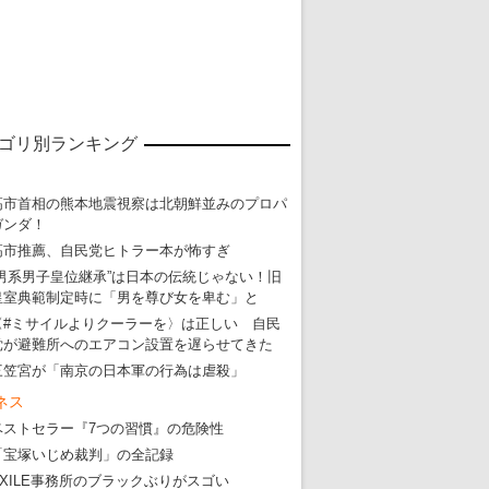
ゴリ別ランキング
高市首相の熊本地震視察は北朝鮮並みのプロパ
ガンダ！
高市推薦、自民党ヒトラー本が怖すぎ
“男系男子皇位継承”は日本の伝統じゃない！旧
皇室典範制定時に「男を尊び女を卑む」と
〈#ミサイルよりクーラーを〉は正しい 自民
党が避難所へのエアコン設置を遅らせてきた
三笠宮が「南京の日本軍の行為は虐殺」
東京五輪強行開催特別企画 大ウソだら
ネス
ベストセラー『7つの習慣』の危険性
・
五輪入場行進にすぎやまこういちの曲、杉田水脈のLGB
「宝塚いじめ裁判」の全記録
・
大ウソだらけの東京五輪！ 安倍・菅・森はどんな嘘を
EXILE事務所のブラックぶりがスゴい