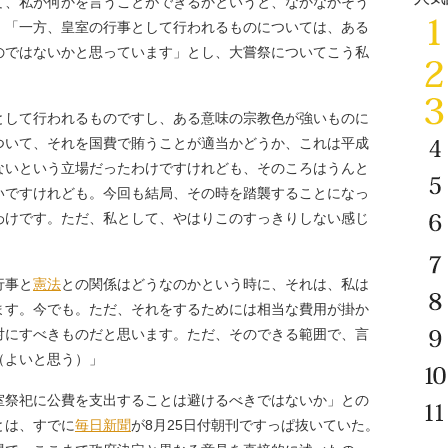
て、私が何かを言うことができるかというと、なかなかそう
、「一方、皇室の行事として行われるものについては、ある
のではないかと思っています」とし、大嘗祭についてこう私
として行われるものですし、ある意味の宗教色が強いものに
ついて、それを国費で賄うことが適当かどうか、これは平成
ないという立場だったわけですけれども、そのころはうんと
いですけれども。今回も結局、その時を踏襲することになっ
わけです。ただ、私として、やはりこのすっきりしない感じ
行事と
憲法
との関係はどうなのかという時に、それは、私は
ます。今でも。ただ、それをするためには相当な費用が掛か
対にすべきものだと思います。ただ、そのできる範囲で、言
（よいと思う）」
祭祀に公費を支出することは避けるべきではないか」との
とは、すでに
毎日新聞
が8月25日付朝刊ですっぱ抜いていた。