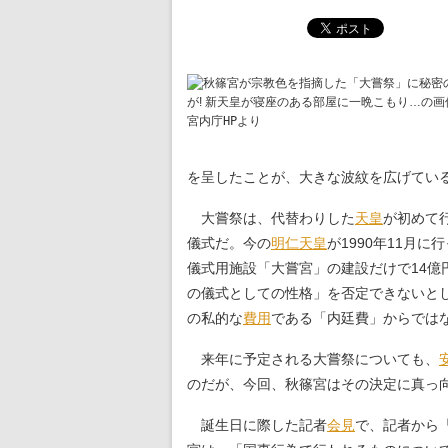
宮内庁HPより
を呈したことが、大きな波紋を広げてい
大嘗祭は、代替わりした
天皇
が初めて
儀式だ。今の
明仁天皇
が1990年11月
儀式用施設「大嘗宮」の建設だけで14
の儀式としての性格」を否定できないと
の私的な
費用
である「内廷費」からでは
来年に予定される大嘗祭についても、
のだが、今回、秋篠宮はその決定に真っ
誕生日に際した記者
会見
で、記者から