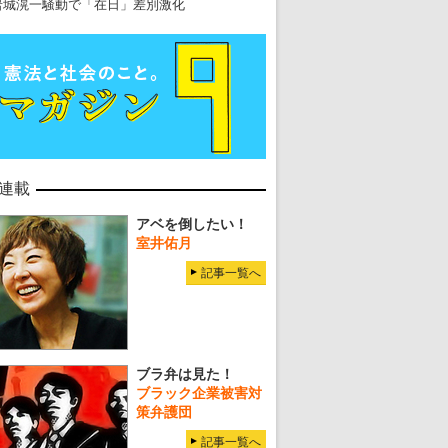
岩城滉一騒動で「在日」差別激化
連載
アベを倒したい！
室井佑月
記事一覧へ
ブラ弁は見た！
ブラック企業被害対
策弁護団
記事一覧へ