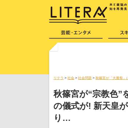
リテラ
>
社会
>
社会問題
>
秋篠宮が「大嘗祭」
秋篠宮が“宗教色”
の儀式が! 新天皇
り…