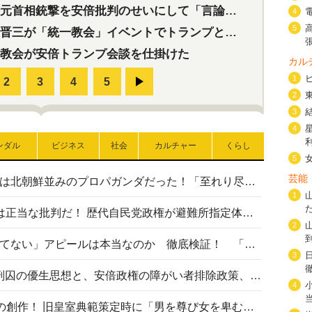
首相銃撃を安倍批判のせいにして「言論封殺」に利用する自民党応援団
4
5
三が「統一教会」イベントでトランプと演説！同性婚や夫婦別姓を攻撃
教会が安倍トランプ会談を仕掛けた
カル
1
2
3
4
ンダル
ビジネス
社会
カルチャー
くらし
5
芸能
高市首相の熊本地震避難所視察は北朝鮮並みのプロパガンダだった！「至れり尽くせり」の選ばれた避難所の一方で実態は…
1
〈#ミサイルよりクーラーを〉は正当な批判だ！ 歴代自民党政権が避難所指定体育館へのエアコン設置を遅らせてきた客観的事実
2
高市首相の「休んでない」「寝てない」アピールは本当なのか 徹底検証！ 「資料読み込み」「アイロンがけ」も矛盾だらけ…
3
相模原事件から10年──植松死刑囚の優生思想と、安倍政権の障がい者排除政策、右派勢力の差別主義との関係を改めて問う
4
“男系男子の皇位継承”は明治期の創作！ 旧皇室典範策定時に「男を尊び女を卑むの慣習、人民の脳髄」とトンデモ論で女性天皇を否定