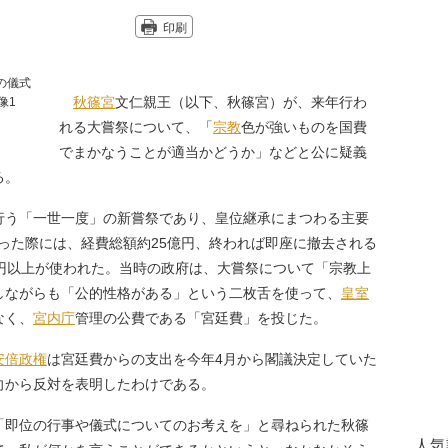
印刷
秋篠宮
文仁親王（以下、秋篠宮）が、来年行わ
れる大嘗祭について、「
宗教
色が強いものを国費
でまかなうことが適当かどうか」などと公に疑義
る。
行う「一世一度」の新嘗祭であり、皇位継承にまつわる主要
に行った際には、経費総額約25億円、終われば即座に撤去される
億円以上が使われた。当時の政府は、大嘗祭について「宗教上
しながらも「公的性格がある」という二枚舌を使って、
皇室
なく、
宮内庁
管理の公費である「宮廷費」を投じた。
安倍政権
は宮廷費からの支出を今年4月から閣議決定していた
向から反対を表明したわけである。
「即位の行事や儀式についてのお考えを」と尋ねられた秋篠
人気