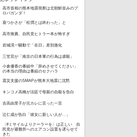
高市首相の熊本地震視察は北朝鮮並みのプ
1
ロパガンダ！
2
葵つかさが「松潤とは終わった」と
3
高市推薦、自民党ヒトラー本が怖すぎ
4
岩城滉一騒動で「在日」差別激化
5
三笠宮が「南京の日本軍の行為は虐殺」
小倉優香の番組中「辞めさせてください」
6
の本当の理由は番組のセクハラ
7
震災支援のSMAPが熊本大地震に沈黙
8
キンコメ高橋が法廷で母親の自殺を告白
9
吉高由里子が元カレに言った一言
10
辻仁成が告白「彼女に新しい人が…」
〈#ミサイルよりクーラーを〉は正しい 自
11
民党が避難所へのエアコン設置を遅らせて
きた