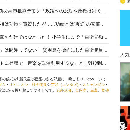
5
山里亮太が『DayDay.』で国会前の高市批判デモを「政策への反対や政権批判でない」と捻じ曲げ解説 デモ参加者から批判殺到
安倍晋三元首相の命日で高市首相は功績を賞賛したが……功績とは“真逆”の安倍元首相のトンデモ発言を振り返る
自衛隊リクルートは貧困層狙い撃ちだけではなかった！ 小学生にまで「自衛官勧誘」目的のパンフレット作成
「自衛隊は経済的に厳しい子が」は間違ってない！ 貧困層を標的にした自衛隊員募集、やす子、山上被告も…日本でも進む“経済的徴兵制”
人気
高市首相がミュージックアワードに登壇で「音楽を政治利用するな」と非難殺到！ MAJの国策的本質を批判する声も
密の儀式が! 新天皇が寝座のある部屋に一晩こもり…のページで
ズム
・
オピニオン
・
社会問題
や
芸能（エンタメ)
・
スキャンダル
・
雑誌から掘り起こすサイトです。
安部政権
、
宮内庁
、
皇室
、
秋篠