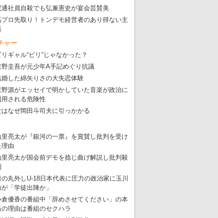
・
五輪サッカー・久保建英が南アの陽性者に「僕らに損ではない」
電通社員自殺でも弘兼憲史が宴会芸賛美
高プロ先取り！トンデモ経営者のあり得ない主
・
五輪関係者が入国当日、築地を散歩！
張
・
五輪でIOCラウンジ以外にVIPルーム、広告代理店は物品購入
チャー
ビリギャル“ビリ”じゃなかった？
東野圭吾が元少年A手記めぐり抗議
結婚した綿矢りさの大失恋体験
星野源がエッセイで明かしていた音楽が政治に
利用される危険性
女はなぜ岡田斗司夫に引っかかる
山里亮太が『銀河の一票』を賞賛し批判を受け
た理由
山里亮太が国会前デモを捻じ曲げ解説し批判殺
到
日の丸外しU-18日本代表に圧力の政治家に玉川
徹が「学徒出陣か」
小倉優香の番組中「辞めさせてください」の本
当の理由は番組のセクハラ