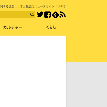
知を再発見
関する話題……本と雑誌のニュースサイト／リテラ
Facebook
feedly
RSS
Twitter
ス
社会
カルチャー
くらし