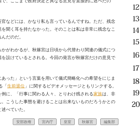
場で、ここまで政府決定と異なる意見を直接的に述べたの
官などには、かなり私も言っているんですね。ただ、残念
話を聞く耳を持たなかった。そのことは私は非常に残念なこ
込んだのだ。
かがわかるが、秋篠宮は日頃から代替わり関連の儀式につ
場を設けているとされる。今回の発言が秋篠宮だけの意見で
あった」という言葉を用いて儀式簡略化への希望をにじま
る「
生前退位
」に関するビデオメッセージともリンクする。
を例に、「行事に関わる人々、とりわけ残される
家族
は、非
ん。こうした事態を避けることは出来ないものだろうかとの
と述べていた。
安部政権
宮内庁
皇室
秋篠宮
編集部