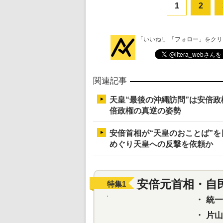
1
2
「いいね!」「フォロー」をク
関連記事
天皇“最後の沖縄訪問”は安倍
倍政権の真逆の姿勢
安倍首相が“天皇のおことば”
めぐり天皇への反撃を依頼か
安倍元首相・自
特集
1
・
統一教
・
片山さ