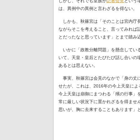
しかし、それでも皇族が
記者会見
という
は、異例中の異例と言わざるを得ない。
しかも、秋篠宮は「そのことは宮内庁長
ながらそこを考えること、言ってみれば
とだったなと思っています」とまで踏み
いかに「政教分離問題」を懸念している
いて、天皇・皇后とたびたび話し合いの
あるとは思えない。
事実、秋篠宮は会見のなかで「身の丈に
せたが、これは、2016年の今上天皇によ
今上天皇は崩御にまつわる「殯の行事」
常に厳しい状況下に置かれざるを得ませ
思いが、胸に去来することもあります」