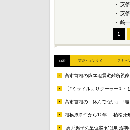
・
安倍元
・
安倍晋
・
統一
新着
芸能・エンタメ
スキャ