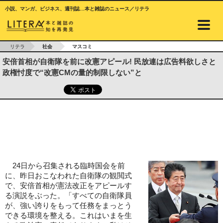
小説、マンガ、ビジネス、週刊誌…本と雑誌のニュース／リテラ
リテラ
社会
マスコミ
安倍首相が自衛隊を前に改憲アピール! 民放連は広告料欲しさと
政権忖度で“改憲CMの量的制限しない”と
24日から召集される臨時国会を前
に、昨日おこなわれた自衛隊の観閲式
で、安倍首相が憲法改正をアピールす
る演説をぶった。「すべての自衛隊員
が、強い誇りをもって任務をまっとう
できる環境を整える。これはいまを生