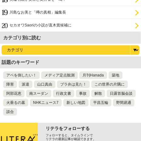
川島なお美と「噂の真相」編集長
セカオワSaoriの小説が直木賞候補に
カテゴリ別に読む
話題のキーワード
アベを倒したい！
メディア定点観測
月刊Hanada
築地
障害
派遣
山口真由
ブラ弁は見た！
この世界の片隅に
阿部花恵
南スーダン
行政文書
事故
解散
日露首脳会談
火垂るの墓
NHKニュース7
新しい地図
平昌五輪
野間易通
談合
リテラをフォローする
フォローすると、タイムラインで
リテラの最新記事が確認できます。