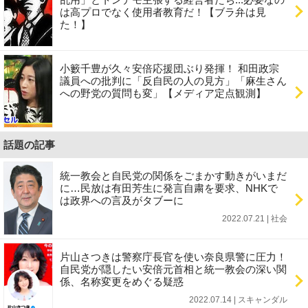
は高プロでなく使用者教育だ！【ブラ弁は見
た！】
小籔千豊が久々安倍応援団ぶり発揮！ 和田政宗
議員への批判に「反自民の人の見方」「麻生さん
への野党の質問も変」【メディア定点観測】
話題の記事
統一教会と自民党の関係をごまかす動きがいまだ
に…民放は有田芳生に発言自粛を要求、NHKで
は政界への言及がタブーに
2022.07.21 | 社会
片山さつきは警察庁長官を使い奈良県警に圧力！
自民党が隠したい安倍元首相と統一教会の深い関
係、名称変更をめぐる疑惑
2022.07.14 | スキャンダル