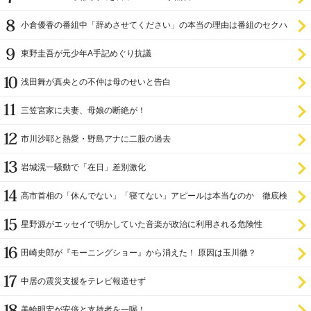
小倉優香の番組中「辞めさせてください」の本当の理由は番組のセクハ
ラ
東野圭吾が元少年A手記めぐり抗議
浅田舞が真央との不仲は母のせいと告白
三笠宮家に夫妻、母娘の断絶が！
市川沙耶と熱愛・野島アナに二股の過去
岩城滉一騒動で「在日」差別激化
高市首相の「休んでない」「寝てない」アピールは本当なのか 徹底検
証
星野源がエッセイで明かしていた音楽が政治に利用される危険性
田崎史郎が『モーニングショー』から消えた！ 原因は玉川徹？
中居の震災支援をテレビ報道せず
美輪明宏が安倍と支持者を一喝！