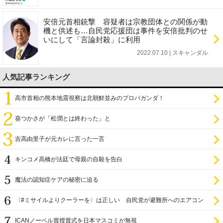
安倍元首相銃撃 容疑者は宗教団体との関係が動
機と供述も…自民党応援団は事件を安倍批判のせ
いにして「言論封殺」に利用
2022.07.10 | スキャンダル
人気記事ランキング
高市首相の熊本地震視察は北朝鮮並みのプロパガンダ！
葵つかさが「松潤とは終わった」と
吉高由里子が元カレに言った一言
キンコメ高橋が法廷で母親の自殺を告白
魔法の認知症ケアの秘密に迫る
〈#ミサイルよりクーラーを〉は正しい 自民党が避難所へのエアコン
設置を遅らせてきた
ICANノーベル賞授賞式を日本マスコミが無視