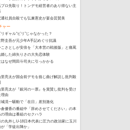
高プロ先取り！トンデモ経営者のあり得ない主
張
電通社員自殺でも弘兼憲史が宴会芸賛美
チャー
ビリギャル“ビリ”じゃなかった？
東野圭吾が元少年A手記めぐり抗議
かこさとしが安倍を「大本営の戦後版」と痛罵
結婚した綿矢りさの大失恋体験
女はなぜ岡田斗司夫に引っかかる
山里亮太が国会前デモを捻じ曲げ解説し批判殺
到
山里亮太が『銀河の一票』を賞賛し批判を受け
た理由
岩城滉一騒動で「在日」差別激化
小倉優香の番組中「辞めさせてください」の本
当の理由は番組のセクハラ
日の丸外しU-18日本代表に圧力の政治家に玉川
徹が「学徒出陣か」