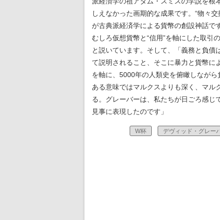
派経済学の祖アダム・スミスの学説を根
しえなかった画期的な成果です。“物々交
が古典派経済学による貨幣の創設神話で
むしろ仮想貨幣と“信用”を軸にした取引
と説いています。そして、「義務と負債
て説明されること、そこに暴力と貨幣に
を軸に、5000年の人類史を俯瞰しなが
ある意味ではマルクスよりも深く、マル
る。グレーバーは、私たちが日ごろ感じ
見事に表現したのです」
W杯
デヴィッド・グレー