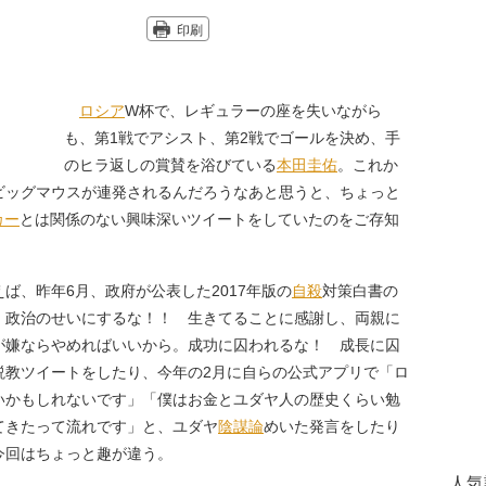
印刷
ロシア
W杯で、レギュラーの座を失いながら
も、第1戦でアシスト、第2戦でゴールを決め、手
のヒラ返しの賞賛を浴びている
本田圭佑
。これか
ビッグマウスが連発されるんだろうなあと思うと、ちょっと
カー
とは関係のない興味深いツイートをしていたのをご存知
、昨年6月、政府が公表した2017年版の
自殺
対策白書の
 政治のせいにするな！！ 生きてることに感謝し、両親に
が嫌ならやめればいいから。成功に囚われるな！ 成長に囚
説教ツイートをしたり、今年の2月に自らの公式アプリで「ロ
いかもしれないです」「僕はお金とユダヤ人の歴史くらい勉
てきたって流れです」と、ユダヤ
陰謀論
めいた発言をしたり
今回はちょっと趣が違う。
人気