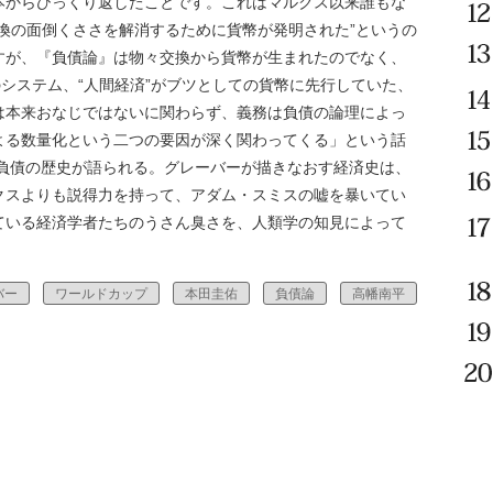
本からひっくり返したことです。これはマルクス以来誰もな
換の面倒くささを解消するために貨幣が発明された”というの
すが、『負債論』は物々交換から貨幣が生まれたのでなく、
のシステム、“人間経済”がブツとしての貨幣に先行していた、
は本来おなじではないに関わらず、義務は負債の論理によっ
よる数量化という二つの要因が深く関わってくる」という話
ら負債の歴史が語られる。グレーバーが描きなおす経済史は、
クスよりも説得力を持って、アダム・スミスの嘘を暴いてい
ている経済学者たちのうさん臭さを、人類学の知見によって
バー
ワールドカップ
本田圭佑
負債論
高幡南平