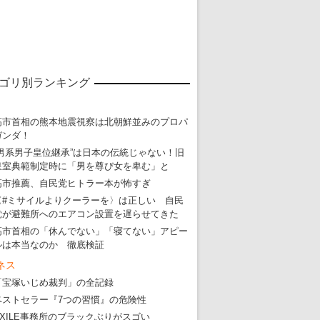
ゴリ別ランキング
高市首相の熊本地震視察は北朝鮮並みのプロパ
ガンダ！
“男系男子皇位継承”は日本の伝統じゃない！旧
皇室典範制定時に「男を尊び女を卑む」と
高市推薦、自民党ヒトラー本が怖すぎ
〈#ミサイルよりクーラーを〉は正しい 自民
東京五輪強行開催特別企画 大ウソだら
党が避難所へのエアコン設置を遅らせてきた
・
五輪入場行進にすぎやまこういちの曲、杉田水脈のLGB
高市首相の「休んでない」「寝てない」アピー
ルは本当なのか 徹底検証
・
大ウソだらけの東京五輪！ 安倍・菅・森はどんな嘘を
ネス
・
五輪サッカー・久保建英が南アの陽性者に「僕らに損ではない」
「宝塚いじめ裁判」の全記録
・
五輪関係者が入国当日、築地を散歩！
ベストセラー『7つの習慣』の危険性
EXILE事務所のブラックぶりがスゴい
・
五輪でIOCラウンジ以外にVIPルーム、広告代理店は物品購入