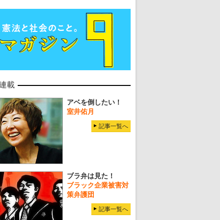
連載
アベを倒したい！
室井佑月
記事一覧へ
ブラ弁は見た！
ブラック企業被害対
策弁護団
記事一覧へ