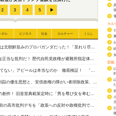
4
5
カル
1
ンダル
ビジネス
社会
カルチャー
くらし
2
3
高市首相の熊本地震避難所視察は北朝鮮並みのプロパガンダだった！「至れり尽くせり」の選ばれた避難所の一方で実態は…
4
5
〈#ミサイルよりクーラーを〉は正当な批判だ！ 歴代自民党政権が避難所指定体育館へのエアコン設置を遅らせてきた客観的事実
芸能
1
高市首相の「休んでない」「寝てない」アピールは本当なのか 徹底検証！ 「資料読み込み」「アイロンがけ」も矛盾だらけ…
2
相模原事件から10年──植松死刑囚の優生思想と、安倍政権の障がい者排除政策、右派勢力の差別主義との関係を改めて問う
3
“男系男子の皇位継承”は明治期の創作！ 旧皇室典範策定時に「男を尊び女を卑むの慣習、人民の脳髄」とトンデモ論で女性天皇を否定
4
山里亮太が『DayDay.』で国会前の高市批判デモを「政策への反対や政権批判でない」と捻じ曲げ解説 デモ参加者から批判殺到
5