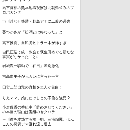
高市首相の熊本地震視察は北朝鮮並みのプ
1
ロパガンダ！
2
市川沙耶と熱愛・野島アナに二股の過去
3
葵つかさが「松潤とは終わった」と
4
高市推薦、自民党ヒトラー本が怖すぎ
自民圧勝で統一教会と萩生田めぐる新たな
5
事実がなかったことに
6
岩城滉一騒動で「在日」差別激化
7
吉高由里子が元カレに言った一言
8
田宮二郎自殺の真相を夫人が告白！
9
りえママ、娘にたけしとの不倫を強要!?
小倉優香の番組中「辞めさせてください」
10
の本当の理由は番組のセクハラ
玉川徹を攻撃する橋下徹、三浦瑠麗、ほん
11
こんの悪質デマ垂れ流し過去