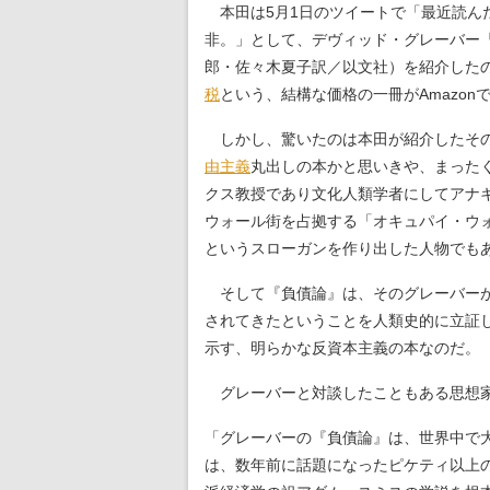
本田は5月1日のツイートで「最近読ん
非。」として、デヴィッド・グレーバー『
郎・佐々木夏子訳／以文社）を紹介したの
税
という、結構な価格の一冊がAmazo
しかし、驚いたのは本田が紹介したその
由主義
丸出しの本かと思いきや、まった
クス教授であり文化人類学者にしてアナキ
ウォール街を占拠する「オキュパイ・ウ
というスローガンを作り出した人物でも
そして『負債論』は、そのグレーバーが
されてきたということを人類史的に立証
示す、明らかな反資本主義の本なのだ。
グレーバーと対談したこともある思想家
「グレーバーの『負債論』は、世界中で
は、数年前に話題になったピケティ以上