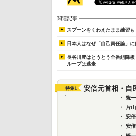
関連記事
スプーンをくわえたまま練習も
日本人はなぜ「自己責任論」には
長谷川豊はとうとう全番組降板
ループは逃走
安倍元首相・自
特集
1
・
統一教
・
片山さ
・
安倍元
・
安倍晋
・
統一