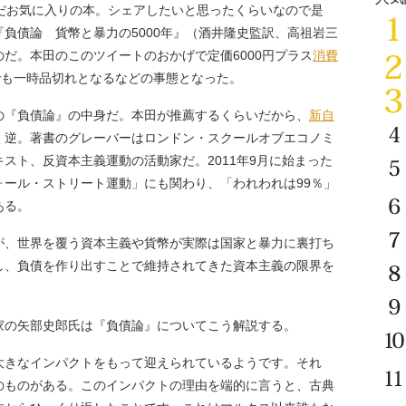
だお気に入りの本。シェアしたいと思ったくらいなので是
負債論 貨幣と暴力の5000年』（酒井隆史監訳、高祖岩三
だ。本田のこのツイートのおかげで定価6000円プラス
消費
nでも一時品切れとなるなどの事態となった。
『負債論』の中身だ。本田が推薦するくらいだから、
新自
く逆。著書のグレーバーはロンドン・スクールオブエコノミ
スト、反資本主義運動の活動家だ。2011年9月に始まった
ォール・ストリート運動」にも関わり、「われわれは99％」
ある。
、世界を覆う資本主義や貨幣が実際は国家と暴力に裏打ち
し、負債を作り出すことで維持されてきた資本主義の限界を
の矢部史郎氏は『負債論』についてこう解説する。
大きなインパクトをもって迎えられているようです。それ
のものがある。このインパクトの理由を端的に言うと、古典