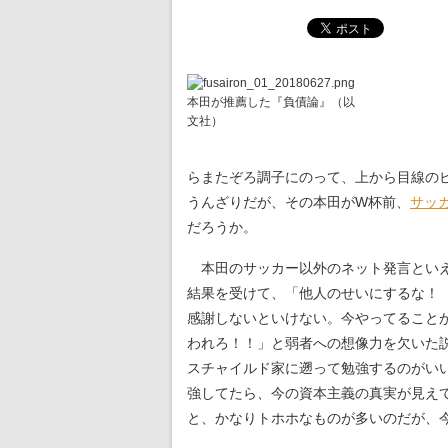
本田が推薦した『負債論』（以
文社）
らまたぞろ調子にのって、上から目線の
うんざりだが、その本田がW杯前、
サッ
だろうか。
本田のサッカー以外のネット発言といえば
結果を受けて、「他人のせいにするな！
感謝しないといけない。今やってること
われろ！！」と弱者への想像力を欠いた
スチャイルド家に遡って勉強するのがい
強してたら、今の資本主義の真実が見え
と、かなりトホホなものが多いのだが、