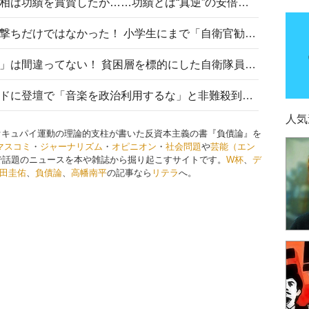
安倍晋三元首相の命日で高市首相は功績を賞賛したが……功績とは“真逆”の安倍元首相のトンデモ発言を振り返る
自衛隊リクルートは貧困層狙い撃ちだけではなかった！ 小学生にまで「自衛官勧誘」目的のパンフレット作成
「自衛隊は経済的に厳しい子が」は間違ってない！ 貧困層を標的にした自衛隊員募集、やす子、山上被告も…日本でも進む“経済的徴兵制”
高市首相がミュージックアワードに登壇で「音楽を政治利用するな」と非難殺到！ MAJの国策的本質を批判する声も
人気
オキュパイ運動の理論的支柱が書いた反資本主義の書『負債論』を
マスコミ
・
ジャーナリズム
・
オピニオン
・
社会問題
や
芸能（エン
で話題のニュースを本や雑誌から掘り起こすサイトです。
W杯
、
デ
田圭佑
、
負債論
、
高幡南平
の記事なら
リテラ
へ。