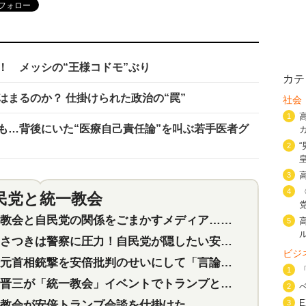
！ メッシの“王様コドモ”ぶり
カテ
まるのか？ 仕掛けられた政治の“罠”
社会
1
も…背後にいた“医療自己責任論”を叫ぶ若手医者グ
2
3
4
民党と統一教会
特集
2
会と自民党の関係をごまかすメディア…民放は有田芳生に発言自粛を要求
5
つきは警察に圧力！自民党が隠したい安倍元首相と統一教会の深い関係
ビジ
首相銃撃を安倍批判のせいにして「言論封殺」に利用する自民党応援団
1
三が「統一教会」イベントでトランプと演説！同性婚や夫婦別姓を攻撃
2
教会が安倍トランプ会談を仕掛けた
3