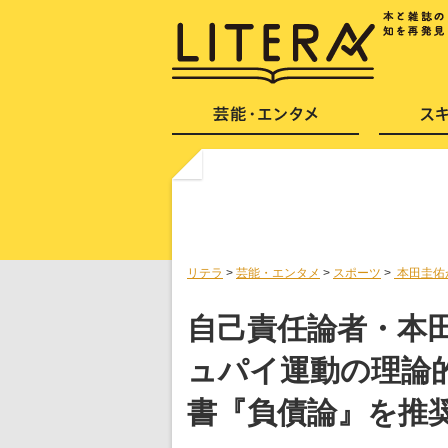
リテラ
>
芸能・エンタメ
>
スポーツ
>
本田圭佑
自己責任論者・本
ュパイ運動の理論
書『負債論』を推