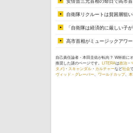
自己責任論者・本田圭佑が転向？ W杯前に
推奨した謎のページです。
LITERA
は
政治
・
タメ)
・
スキャンダル
・
カルチャー
など
社会
ヴィッド・グレーバー
、
ワールドカップ
、
本