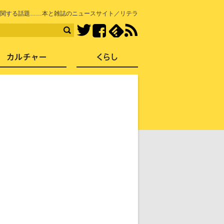
知を再発見
関する話題……本と雑誌のニュースサイト／リテラ
Facebook
feedly
RSS
Twitter
ス
社会
カルチャー
くらし