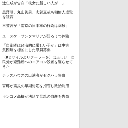
12
辻仁成が告白「彼女に新しい人が…」
黒澤明、丸山眞男、志賀直哉も朝鮮人虐殺
13
を証言
14
三笠宮が「南京の日本軍の行為は虐殺」
15
ユースケ・サンタマリアが語るうつ体験
「自衛隊は経済的に厳しい子が」は事実
16
貧困層を標的にした隊員募集
〈#ミサイルよりクーラーを〉は正しい 自
17
民党が避難所へのエアコン設置を遅らせて
きた
18
テラスハウスの出演者がセクハラ告白
19
官邸が震災の早期対応を拒否し政治利用
20
キンコメ高橋が法廷で母親の自殺を告白