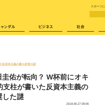
LITERA／リテラ 本と雑誌の
スポーツに
芸能・エンタメ
スキャンダル
ビジネ
が反資本主義の書を絶賛の謎
田圭佑が転向？ W杯前にオキ
的支柱が書いた反資本主義の
奨した謎
2018.06.27 09:06