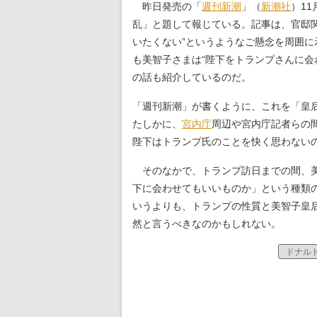
昨日発売の「
週刊新潮
」（
新潮社
）11
乱」と題して報じている。記事は、官邸
いたくない”というようなご懸念を周囲
も美智子さまは“陛下をトランプさんに会
の話も紹介しているのだ。
「週刊新潮」が書くように、これを「皇
たしかに、
宮内庁
周辺や宮内庁記者らの
陛下はトランプ氏のことを快く思わない
そのなかで、トランプ訪日までの間、美
下に会わせてもいいものか」という種類
いうよりも、トランプの性質と美智子皇
然と言うべきなのかもしれない。
ドナル