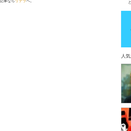
記事なら
リテラ
へ。
人気