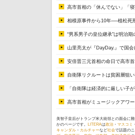
美智子皇后がトランプ米大統領との面会に難
かのページです。
LITERA
は
政治
・
マスコミ
キャンダル
・
カルチャー
など
社会
で話題のニ