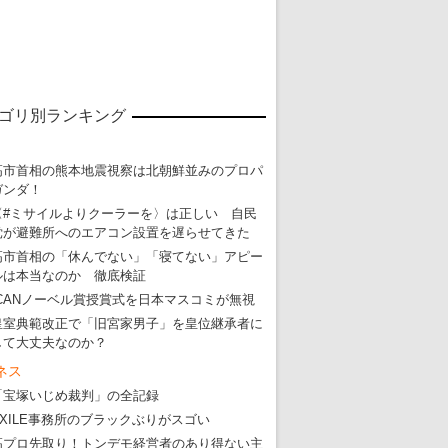
東京五輪強行開催特別企画 大ウソだら
・
五輪入場行進にすぎやまこういちの曲、杉田水脈のLGB
・
大ウソだらけの東京五輪！ 安倍・菅・森はどんな嘘を
ゴリ別ランキング
・
五輪サッカー・久保建英が南アの陽性者に「僕らに損ではない」
・
五輪関係者が入国当日、築地を散歩！
高市首相の熊本地震視察は北朝鮮並みのプロパ
ガンダ！
・
五輪でIOCラウンジ以外にVIPルーム、広告代理店は物品購入
〈#ミサイルよりクーラーを〉は正しい 自民
党が避難所へのエアコン設置を遅らせてきた
高市首相の「休んでない」「寝てない」アピー
ルは本当なのか 徹底検証
ICANノーベル賞授賞式を日本マスコミが無視
皇室典範改正で「旧宮家男子」を皇位継承者に
して大丈夫なのか？
ネス
「宝塚いじめ裁判」の全記録
EXILE事務所のブラックぶりがスゴい
高プロ先取り！トンデモ経営者のあり得ない主