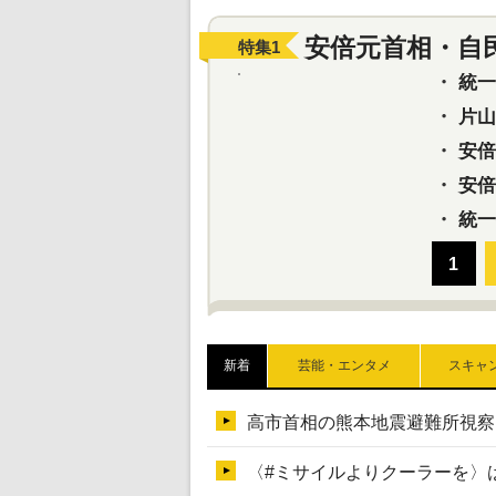
安倍元首相・自
特集
1
・
統一教
・
片山さ
・
安倍元
・
安倍晋
・
統一
新着
芸能・エンタメ
スキャ