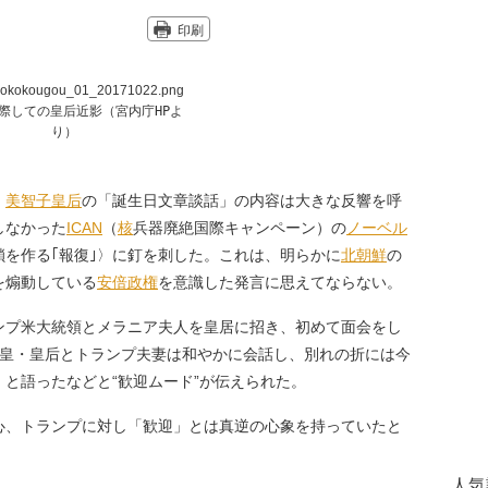
印刷
際しての皇后近影（宮内庁HPよ
り）
、
美智子皇后
の「誕生日文章談話」の内容は大きな反響を呼
しなかった
ICAN
（
核
兵器廃絶国際キャンペーン）の
ノーベル
を作る｢報復｣〉に釘を刺した。これは、明らかに
北朝鮮
の
を煽動している
安倍政権
を意識した発言に思えてならない。
ンプ米大統領とメラニア夫人を皇居に招き、初めて面会をし
天皇・皇后とトランプ夫妻は和やかに会話し、別れの折には今
と語ったなどと“歓迎ムード”が伝えられた。
、トランプに対し「歓迎」とは真逆の心象を持っていたと
人気