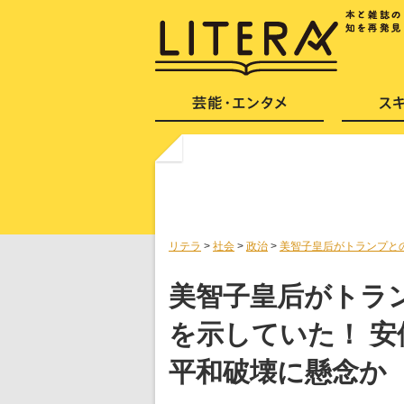
リテラ
>
社会
>
政治
>
美智子皇后がトランプと
美智子皇后がトラ
を示していた！ 
平和破壊に懸念か