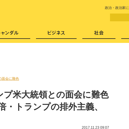
LITERA／リテラ 本と雑誌の
政治・政治家に
芸能・エンタメ
スキャンダル
ビジネ
の面会に難色
ンプ米大統領との面会に難色
安倍・トランプの排外主義、
2017.11.23 09:07