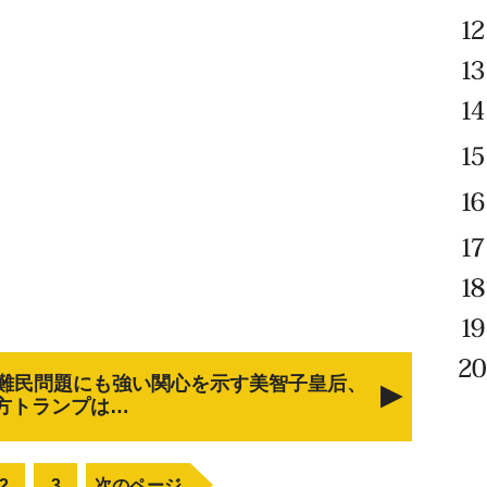
難民問題にも強い関心を示す美智子皇后、
方トランプは…
2
3
次のページ