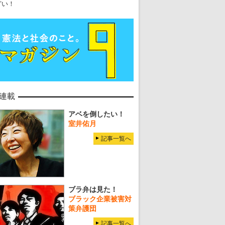
どい！
連載
アベを倒したい！
室井佑月
記事一覧へ
ブラ弁は見た！
ブラック企業被害対
策弁護団
記事一覧へ