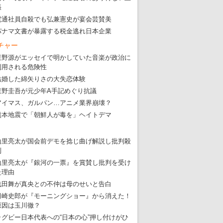
張
電通社員自殺でも弘兼憲史が宴会芸賛美
パナマ文書が暴露する税金逃れ日本企業
チャー
星野源がエッセイで明かしていた音楽が政治に
利用される危険性
結婚した綿矢りさの大失恋体験
東野圭吾が元少年A手記めぐり抗議
アイマス、ガルパン…アニメ業界崩壊？
熊本地震で「朝鮮人が毒を」ヘイトデマ
山里亮太が国会前デモを捻じ曲げ解説し批判殺
到
山里亮太が『銀河の一票』を賞賛し批判を受け
た理由
浅田舞が真央との不仲は母のせいと告白
田崎史郎が『モーニングショー』から消えた！
原因は玉川徹？
ラグビー日本代表への“日本の心”押し付けがひ