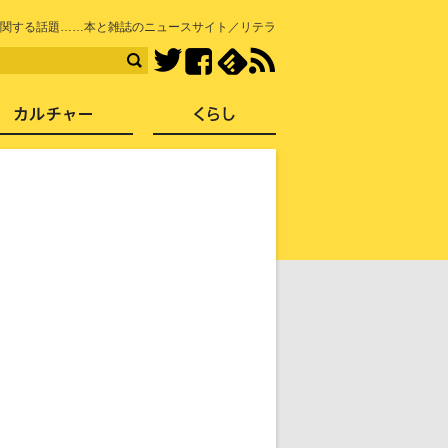
知を再発見
関する話題……本と雑誌のニュースサイト／リテラ
Facebook
feedly
RSS
Twitter
ス
社会
カルチャー
くらし