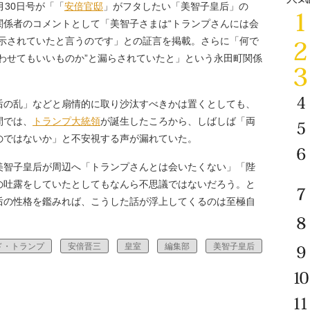
月30日号が「「
安倍官邸
」がフタしたい「美智子皇后」の
関係者のコメントとして「美智子さまは“トランプさんには会
に示されていたと言うのです」との証言を掲載。さらに「何で
わせてもいいものか”と漏らされていたと」という永田町関係
后の乱」などと扇情的に取り沙汰すべきかは置くとしても、
間では、
トランプ大統領
が誕生したころから、しばしば「両
のではないか」と不安視する声が漏れていた。
智子皇后が周辺へ「トランプさんとは会いたくない」「陛
の吐露をしていたとしてもなんら不思議ではないだろう。と
后の性格を鑑みれば、こうした話が浮上してくるのは至極自
ド・トランプ
安倍晋三
皇室
編集部
美智子皇后