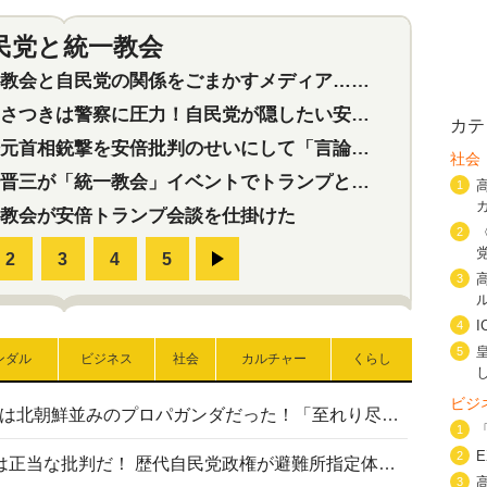
民党と統一教会
特集
2
会と自民党の関係をごまかすメディア…民放は有田芳生に発言自粛を要求
つきは警察に圧力！自民党が隠したい安倍元首相と統一教会の深い関係
カテ
首相銃撃を安倍批判のせいにして「言論封殺」に利用する自民党応援団
社会
三が「統一教会」イベントでトランプと演説！同性婚や夫婦別姓を攻撃
1
教会が安倍トランプ会談を仕掛けた
2
3
4
5
ンダル
ビジネス
社会
カルチャー
くらし
ビジ
高市首相の熊本地震避難所視察は北朝鮮並みのプロパガンダだった！「至れり尽くせり」の選ばれた避難所の一方で実態は…
1
2
〈#ミサイルよりクーラーを〉は正当な批判だ！ 歴代自民党政権が避難所指定体育館へのエアコン設置を遅らせてきた客観的事実
3