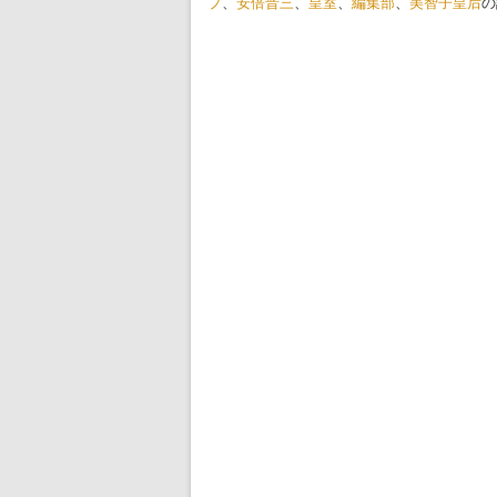
プ
、
安倍晋三
、
皇室
、
編集部
、
美智子皇后
の