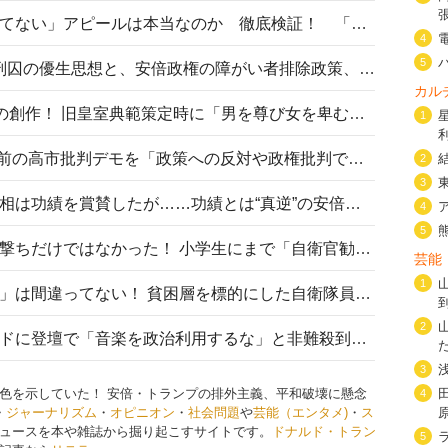
高市首相の「休んでない」「寝てない」アピールは本当なのか 徹底検証！ 「資料読み込み」「アイロンがけ」も矛盾だらけ…
4
5
相模原事件から10年──植松死刑囚の優生思想と、安倍政権の障がい者排除政策、右派勢力の差別主義との関係を改めて問う
カル
“男系男子の皇位継承”は明治期の創作！ 旧皇室典範策定時に「男を尊び女を卑むの慣習、人民の脳髄」とトンデモ論で女性天皇を否定
1
山里亮太が『DayDay.』で国会前の高市批判デモを「政策への反対や政権批判でない」と捻じ曲げ解説 デモ参加者から批判殺到
2
3
安倍晋三元首相の命日で高市首相は功績を賞賛したが……功績とは“真逆”の安倍元首相のトンデモ発言を振り返る
4
5
自衛隊リクルートは貧困層狙い撃ちだけではなかった！ 小学生にまで「自衛官勧誘」目的のパンフレット作成
芸能
1
「自衛隊は経済的に厳しい子が」は間違ってない！ 貧困層を標的にした自衛隊員募集、やす子、山上被告も…日本でも進む“経済的徴兵制”
2
高市首相がミュージックアワードに登壇で「音楽を政治利用するな」と非難殺到！ MAJの国策的本質を批判する声も
3
色を示していた！ 安倍・トランプの排外主義、平和破壊に懸念
4
・
ジャーナリズム
・
オピニオン
・
社会問題
や
芸能（エンタメ)
・
ス
ュースを本や雑誌から掘り起こすサイトです。
ドナルド・トラン
5