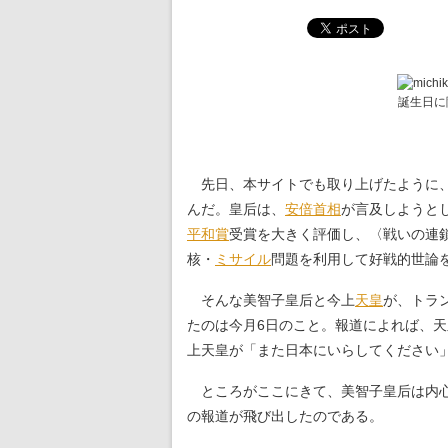
誕生日に
先日、本サイトでも取り上げたように
んだ。皇后は、
安倍首相
が言及しようと
平和賞
受賞を大きく評価し、〈戦いの連鎖
核・
ミサイル
問題を利用して好戦的世論
そんな美智子皇后と今上
天皇
が、トラ
たのは今月6日のこと。報道によれば、
上天皇が「また日本にいらしてください」
ところがここにきて、美智子皇后は内心
の報道が飛び出したのである。