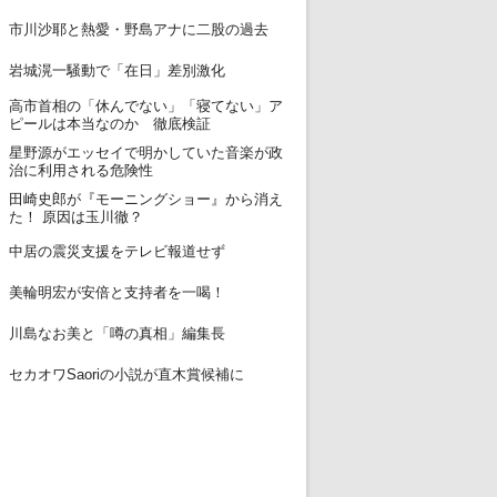
12
市川沙耶と熱愛・野島アナに二股の過去
13
岩城滉一騒動で「在日」差別激化
高市首相の「休んでない」「寝てない」ア
14
ピールは本当なのか 徹底検証
星野源がエッセイで明かしていた音楽が政
15
治に利用される危険性
田崎史郎が『モーニングショー』から消え
16
た！ 原因は玉川徹？
17
中居の震災支援をテレビ報道せず
18
美輪明宏が安倍と支持者を一喝！
19
川島なお美と「噂の真相」編集長
20
セカオワSaoriの小説が直木賞候補に