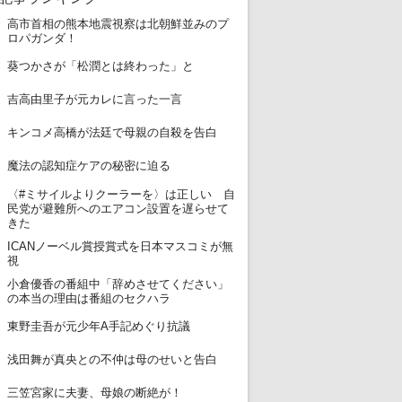
高市首相の熊本地震視察は北朝鮮並みのプ
1
ロパガンダ！
2
葵つかさが「松潤とは終わった」と
3
吉高由里子が元カレに言った一言
4
キンコメ高橋が法廷で母親の自殺を告白
5
魔法の認知症ケアの秘密に迫る
〈#ミサイルよりクーラーを〉は正しい 自
6
民党が避難所へのエアコン設置を遅らせて
きた
ICANノーベル賞授賞式を日本マスコミが無
7
視
小倉優香の番組中「辞めさせてください」
8
の本当の理由は番組のセクハラ
9
東野圭吾が元少年A手記めぐり抗議
10
浅田舞が真央との不仲は母のせいと告白
11
三笠宮家に夫妻、母娘の断絶が！