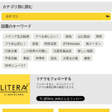
カテゴリ別に読む
話題のキーワード
メディア定点観測
アベを倒したい！
築地
山口真由
障害
ブラ弁は見た！
派遣
阿部花恵
月刊Hanada
南スーダン
行政文書
この世界の片隅に
日露首脳会談
新しい地図
平昌五輪
事故
岸博幸
談合
火垂るの墓
解散
NHKニュース7
リテラをフォローする
フォローすると、タイムラインで
リテラの最新記事が確認できます。