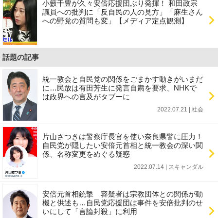
小籔千豊が久々安倍応援団ぶり発揮！ 和田政宗
議員への批判に「反自民の人の見方」「麻生さん
への野党の質問も変」【メディア定点観測】
話題の記事
統一教会と自民党の関係をごまかす動きがいまだ
に…民放は有田芳生に発言自粛を要求、NHKで
は政界への言及がタブーに
2022.07.21 | 社会
片山さつきは警察庁長官を使い奈良県警に圧力！
自民党が隠したい安倍元首相と統一教会の深い関
係、名称変更をめぐる疑惑
2022.07.14 | スキャンダル
安倍元首相銃撃 容疑者は宗教団体との関係が動
機と供述も…自民党応援団は事件を安倍批判のせ
いにして「言論封殺」に利用