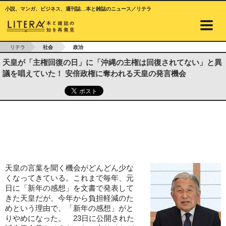
小説、マンガ、ビジネス、週刊誌…本と雑誌のニュース／リテラ
リテラ
社会
政治
天皇が「主権回復の日」に「沖縄の主権は回復されてない」と異
議を唱えていた！ 安倍政権に奪われる天皇の発言機会
天皇の言葉を聞く機会がどんどん少な
くなってきている。これまで毎年、元
日に「新年の感想」を文書で発表して
きた天皇だが、今年から負担軽減のた
めという理由で、「新年の感想」がと
りやめになった。 23日に公開された