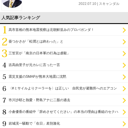
2022.07.10 | スキャンダル
人気記事ランキング
高市首相の熊本地震視察は北朝鮮並みのプロパガンダ！
葵つかさが「松潤とは終わった」と
三笠宮が「南京の日本軍の行為は虐殺」
吉高由里子が元カレに言った一言
震災支援のSMAPが熊本大地震に沈黙
〈#ミサイルよりクーラーを〉は正しい 自民党が避難所へのエアコン
設置を遅らせてきた
市川沙耶と熱愛・野島アナに二股の過去
小倉優香の番組中「辞めさせてください」の本当の理由は番組のセクハ
ラ
岩城滉一騒動で「在日」差別激化