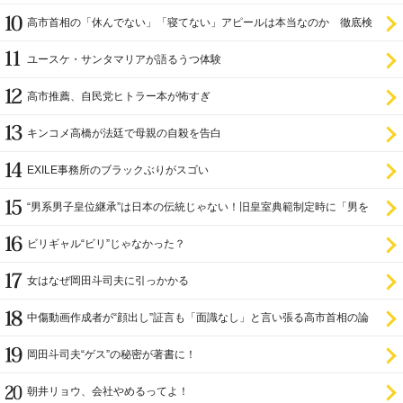
高市首相の「休んでない」「寝てない」アピールは本当なのか 徹底検
証
ユースケ・サンタマリアが語るうつ体験
高市推薦、自民党ヒトラー本が怖すぎ
キンコメ高橋が法廷で母親の自殺を告白
EXILE事務所のブラックぶりがスゴい
“男系男子皇位継承”は日本の伝統じゃない！旧皇室典範制定時に「男を
尊び女を卑む」と
ビリギャル“ビリ”じゃなかった？
女はなぜ岡田斗司夫に引っかかる
中傷動画作成者が“顔出し”証言も「面識なし」と言い張る高市首相の論
理破綻
岡田斗司夫“ゲス”の秘密が著書に！
朝井リョウ、会社やめるってよ！