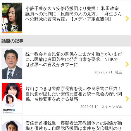
小籔千豊が久々安倍応援団ぶり発揮！ 和田政宗
議員への批判に「反自民の人の見方」「麻生さん
への野党の質問も変」【メディア定点観測】
話題の記事
統一教会と自民党の関係をごまかす動きがいまだ
に…民放は有田芳生に発言自粛を要求、NHKで
は政界への言及がタブーに
2022.07.21 | 社会
片山さつきは警察庁長官を使い奈良県警に圧力！
自民党が隠したい安倍元首相と統一教会の深い関
係、名称変更をめぐる疑惑
2022.07.14 | スキャンダル
安倍元首相銃撃 容疑者は宗教団体との関係が動
機と供述も…自民党応援団は事件を安倍批判のせ