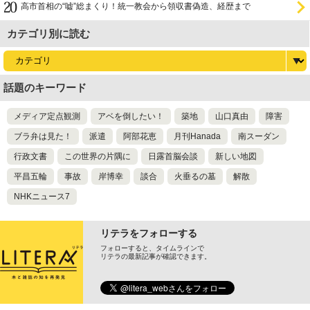
高市首相の“嘘”総まくり！統一教会から領収書偽造、経歴まで
カテゴリ別に読む
話題のキーワード
メディア定点観測
アベを倒したい！
築地
山口真由
障害
ブラ弁は見た！
派遣
阿部花恵
月刊Hanada
南スーダン
行政文書
この世界の片隅に
日露首脳会談
新しい地図
平昌五輪
事故
岸博幸
談合
火垂るの墓
解散
NHKニュース7
リテラをフォローする
フォローすると、タイムラインで
リテラの最新記事が確認できます。