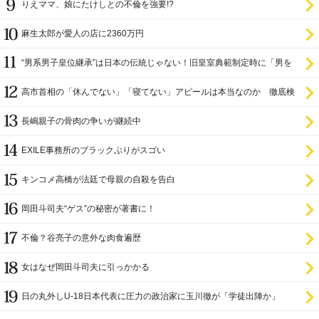
りえママ、娘にたけしとの不倫を強要!?
麻生太郎が愛人の店に2360万円
“男系男子皇位継承”は日本の伝統じゃない！旧皇室典範制定時に「男を
尊び女を卑む」と
高市首相の「休んでない」「寝てない」アピールは本当なのか 徹底検
証
長嶋親子の骨肉の争いが継続中
EXILE事務所のブラックぶりがスゴい
キンコメ高橋が法廷で母親の自殺を告白
岡田斗司夫“ゲス”の秘密が著書に！
不倫？谷亮子の意外な肉食遍歴
女はなぜ岡田斗司夫に引っかかる
日の丸外しU-18日本代表に圧力の政治家に玉川徹が「学徒出陣か」