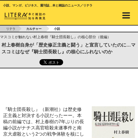
小説、マンガ、ビジネス、週刊誌…本と雑誌のニュース／リテラ
リテラ
カルチャー
小説
マスコミが触れない村上春樹『騎士団長殺し』の核心部分（後編）
村上春樹自身が「歴史修正主義と闘う」と宣言していたのに…マ
スコミはなぜ『騎士団長殺し』の核心にふれないのか
『騎士団長殺し』（新潮社）は歴史修
正主義と対決する小説だったーー。本
稿の前編では、村上春樹の7年ぶりの長
編小説がナチス高官暗殺未遂事件と南
京大虐殺という2つの戦争体験を核にし