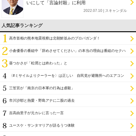
いにして「言論封殺」に利用
2022.07.10 | スキャンダル
人気記事ランキング
高市首相の熊本地震視察は北朝鮮並みのプロパガンダ！
小倉優香の番組中「辞めさせてください」の本当の理由は番組のセクハ
ラ
葵つかさが「松潤とは終わった」と
〈#ミサイルよりクーラーを〉は正しい 自民党が避難所へのエアコン
設置を遅らせてきた
三笠宮が「南京の日本軍の行為は虐殺」
市川沙耶と熱愛・野島アナに二股の過去
吉高由里子が元カレに言った一言
ユースケ・サンタマリアが語るうつ体験