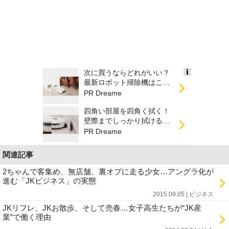
次に買うならどれがいい？
Ads
最新ロボット掃除機はこん
by
なに進化した
PR Dreame
logly
四角い部屋を四角く拭く！
壁際までしっかり拭けるロ
ボット掃除機
PR Dreame
関連記事
2ちゃんで客集め、無店舗、裏オプに走る少女…アングラ化が
進む「JKビジネス」の実態
2015.09.05 | ビジネス
JKリフレ、JKお散歩、そして売春…女子高生たちが“JK産
業”で働く理由