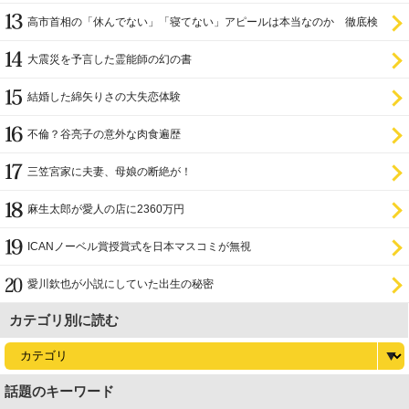
高市首相の「休んでない」「寝てない」アピールは本当なのか 徹底検
証
大震災を予言した霊能師の幻の書
結婚した綿矢りさの大失恋体験
不倫？谷亮子の意外な肉食遍歴
三笠宮家に夫妻、母娘の断絶が！
麻生太郎が愛人の店に2360万円
ICANノーベル賞授賞式を日本マスコミが無視
愛川欽也が小説にしていた出生の秘密
カテゴリ別に読む
話題のキーワード