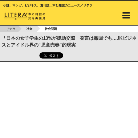
小説、マンガ、ビジネス、週刊誌…本と雑誌のニュース／リテラ
リテラ
社会
社会問題
「日本の女子学生の13%が援助交際」発言は撤回でも…JKビジネ
スとアイドル界の“児童売春”的現実