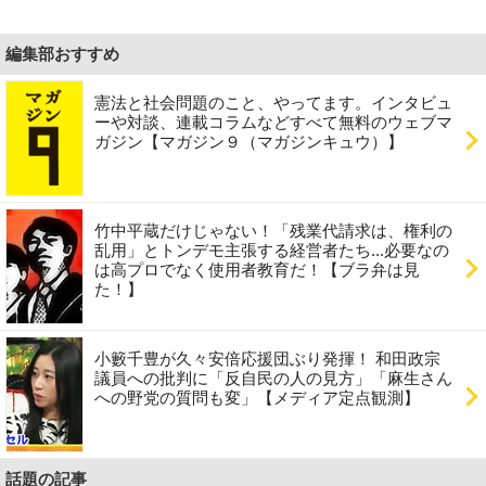
編集部おすすめ
憲法と社会問題のこと、やってます。インタビュ
ーや対談、連載コラムなどすべて無料のウェブマ
ガジン【マガジン９（マガジンキュウ）】
竹中平蔵だけじゃない！「残業代請求は、権利の
乱用」とトンデモ主張する経営者たち...必要なの
は高プロでなく使用者教育だ！【ブラ弁は見
た！】
小籔千豊が久々安倍応援団ぶり発揮！ 和田政宗
議員への批判に「反自民の人の見方」「麻生さん
への野党の質問も変」【メディア定点観測】
話題の記事