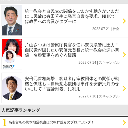
統一教会と自民党の関係をごまかす動きがいまだ
に…民放は有田芳生に発言自粛を要求、NHKで
は政界への言及がタブーに
2022.07.21 | 社会
片山さつきは警察庁長官を使い奈良県警に圧力！
自民党が隠したい安倍元首相と統一教会の深い関
係、名称変更をめぐる疑惑
2022.07.14 | スキャンダル
安倍元首相銃撃 容疑者は宗教団体との関係が動
機と供述も…自民党応援団は事件を安倍批判のせ
いにして「言論封殺」に利用
2022.07.10 | スキャンダル
人気記事ランキング
高市首相の熊本地震視察は北朝鮮並みのプロパガンダ！