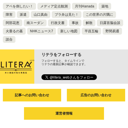
アベを倒したい！
メディア定点観測
月刊Hanada
築地
障害
派遣
山口真由
ブラ弁は見た！
この世界の片隅に
阿部花恵
南スーダン
行政文書
事故
解散
日露首脳会談
火垂るの墓
NHKニュース7
新しい地図
平昌五輪
野間易通
談合
リテラをフォローする
フォローすると、タイムラインで
リテラの最新記事が確認できます。
記事へのお問い合わせ
広告のお問い合わせ
運営者情報