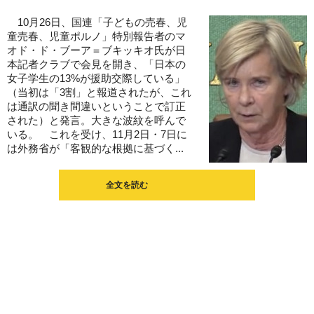
10月26日、国連「子どもの売春、児
童売春、児童ポルノ」特別報告者のマ
オド・ド・ブーア＝ブキッキオ氏が日
本記者クラブで会見を開き、「日本の
女子学生の13%が援助交際している」
（当初は「3割」と報道されたが、これ
は通訳の聞き間違いということで訂正
された）と発言。大きな波紋を呼んで
いる。 これを受け、11月2日・7日に
は外務省が「客観的な根拠に基づく...
全文を読む