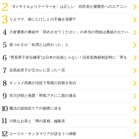
〈#ミサイルよりクーラーを〉は正しい 自民党が避難所へのエアコン
設置を遅らせてきた
りえママ、娘にたけしとの不倫を強要!?
小倉優香の番組中「辞めさせてください」の本当の理由は番組のセクハ
ラ
葵つかさが「松潤とは終わった」と
“男系男子皇位継承”は日本の伝統じゃない！旧皇室典範制定時に「男を
尊び女を卑む」と
吉高由里子が元カレに言った一言
キンコメ高橋が法廷で母親の自殺を告白
市川沙耶と熱愛・野島アナに二股の過去
魔法の認知症ケアの秘密に迫る
川島なお美と「噂の真相」編集長
ユースケ・サンタマリアが語るうつ体験