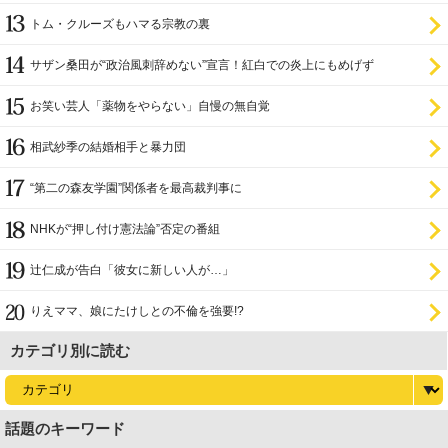
証
トム・クルーズもハマる宗教の裏
サザン桑田が“政治風刺辞めない”宣言！紅白での炎上にもめげず
お笑い芸人「薬物をやらない」自慢の無自覚
相武紗季の結婚相手と暴力団
“第二の森友学園”関係者を最高裁判事に
NHKが“押し付け憲法論”否定の番組
辻仁成が告白「彼女に新しい人が…」
りえママ、娘にたけしとの不倫を強要!?
カテゴリ別に読む
話題のキーワード