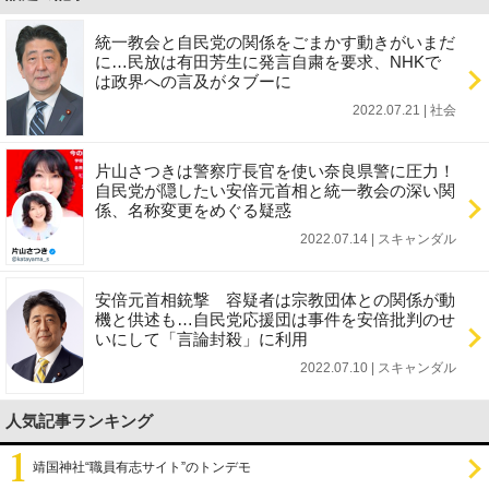
統一教会と自民党の関係をごまかす動きがいまだ
に…民放は有田芳生に発言自粛を要求、NHKで
は政界への言及がタブーに
2022.07.21 | 社会
片山さつきは警察庁長官を使い奈良県警に圧力！
自民党が隠したい安倍元首相と統一教会の深い関
係、名称変更をめぐる疑惑
2022.07.14 | スキャンダル
安倍元首相銃撃 容疑者は宗教団体との関係が動
機と供述も…自民党応援団は事件を安倍批判のせ
いにして「言論封殺」に利用
2022.07.10 | スキャンダル
人気記事ランキング
靖国神社“職員有志サイト”のトンデモ