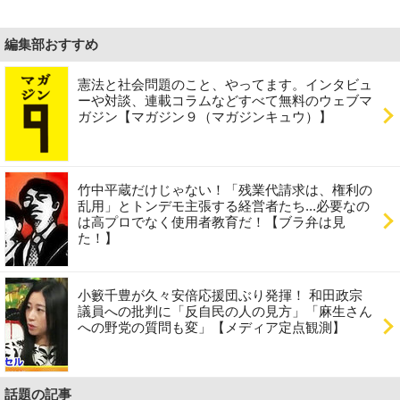
編集部おすすめ
憲法と社会問題のこと、やってます。インタビュ
ーや対談、連載コラムなどすべて無料のウェブマ
ガジン【マガジン９（マガジンキュウ）】
竹中平蔵だけじゃない！「残業代請求は、権利の
乱用」とトンデモ主張する経営者たち...必要なの
は高プロでなく使用者教育だ！【ブラ弁は見
た！】
小籔千豊が久々安倍応援団ぶり発揮！ 和田政宗
議員への批判に「反自民の人の見方」「麻生さん
への野党の質問も変」【メディア定点観測】
話題の記事