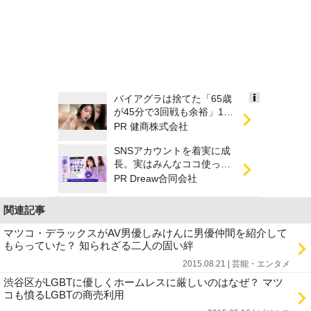
バイアグラは捨てた「65歳
Ads
が45分で3回戦も余裕」1日
by
31円で朝まで絶好調！
PR 健商株式会社
logly
SNSアカウントを着実に成
長。実はみんなココ使って
ます。
PR Dreaw合同会社
関連記事
マツコ・デラックスがAV男優しみけんに男優仲間を紹介して
もらっていた？ 知られざる二人の固い絆
2015.08.21 | 芸能・エンタメ
渋谷区がLGBTに優しくホームレスに厳しいのはなぜ？ マツ
コも憤るLGBTの商売利用