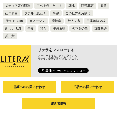
メディア定点観測
アベを倒したい！
築地
阿部花恵
派遣
山口真由
ブラ弁は見た！
障害
この世界の片隅に
月刊Hanada
南スーダン
岸博幸
行政文書
日露首脳会談
新しい地図
事故
談合
平昌五輪
火垂るの墓
野間易通
芥川賞
リテラをフォローする
フォローすると、タイムラインで
リテラの最新記事が確認できます。
記事へのお問い合わせ
広告のお問い合わせ
運営者情報