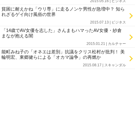
2015.05.16 | ビジネス
貧困に耐えかね「ウリ専」に走るノンケ男性が急増中？ 知ら
れざるゲイ向け風俗の世界
2015.07.13 | ビジネス
「14歳でAV女優を志した」さんまもハマったAV女優・紗倉
まなが抱える闇
2015.01.21 | カルチャー
能町みね子の「オネエは差別」抗議をクリス松村が批判！ 美
輪明宏、東郷健らによる「オカマ論争」の再燃か
2015.08.17 | スキャンダル