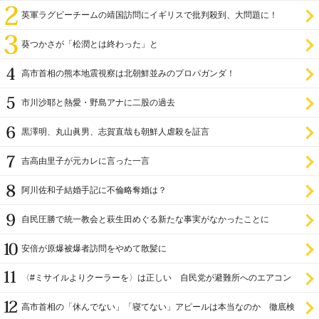
英軍ラグビーチームの靖国訪問にイギリスで批判殺到、大問題に！
葵つかさが「松潤とは終わった」と
高市首相の熊本地震視察は北朝鮮並みのプロパガンダ！
市川沙耶と熱愛・野島アナに二股の過去
黒澤明、丸山眞男、志賀直哉も朝鮮人虐殺を証言
吉高由里子が元カレに言った一言
阿川佐和子結婚手記に不倫略奪婚は？
自民圧勝で統一教会と萩生田めぐる新たな事実がなかったことに
安倍が原爆被爆者訪問をやめて散髪に
〈#ミサイルよりクーラーを〉は正しい 自民党が避難所へのエアコン
設置を遅らせてきた
高市首相の「休んでない」「寝てない」アピールは本当なのか 徹底検