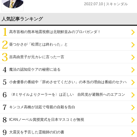
2022.07.10 | スキャンダル
人気記事ランキング
高市首相の熊本地震視察は北朝鮮並みのプロパガンダ！
葵つかさが「松潤とは終わった」と
吉高由里子が元カレに言った一言
魔法の認知症ケアの秘密に迫る
小倉優香の番組中「辞めさせてください」の本当の理由は番組のセクハ
ラ
〈#ミサイルよりクーラーを〉は正しい 自民党が避難所へのエアコン
設置を遅らせてきた
キンコメ高橋が法廷で母親の自殺を告白
ICANノーベル賞授賞式を日本マスコミが無視
大震災を予言した霊能師の幻の書