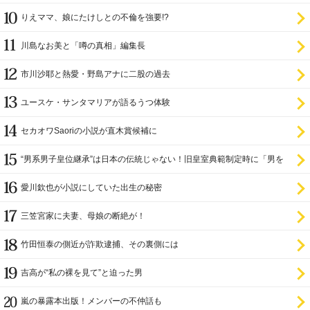
りえママ、娘にたけしとの不倫を強要!?
川島なお美と「噂の真相」編集長
市川沙耶と熱愛・野島アナに二股の過去
ユースケ・サンタマリアが語るうつ体験
セカオワSaoriの小説が直木賞候補に
“男系男子皇位継承”は日本の伝統じゃない！旧皇室典範制定時に「男を
尊び女を卑む」と
愛川欽也が小説にしていた出生の秘密
三笠宮家に夫妻、母娘の断絶が！
竹田恒泰の側近が詐欺逮捕、その裏側には
吉高が“私の裸を見て”と迫った男
嵐の暴露本出版！メンバーの不仲話も