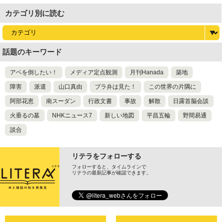
カテゴリ別に読む
話題のキーワード
アベを倒したい！
メディア定点観測
月刊Hanada
築地
障害
派遣
山口真由
ブラ弁は見た！
この世界の片隅に
阿部花恵
南スーダン
行政文書
事故
解散
日露首脳会談
火垂るの墓
NHKニュース7
新しい地図
平昌五輪
野間易通
談合
リテラをフォローする
フォローすると、タイムラインで
リテラの最新記事が確認できます。