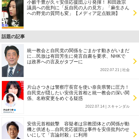
小籔千豊が久々安倍応援団ぶり発揮！ 和田政宗
議員への批判に「反自民の人の見方」「麻生さん
への野党の質問も変」【メディア定点観測】
話題の記事
統一教会と自民党の関係をごまかす動きがいまだ
に…民放は有田芳生に発言自粛を要求、NHKで
は政界への言及がタブーに
2022.07.21 | 社会
片山さつきは警察庁長官を使い奈良県警に圧力！
自民党が隠したい安倍元首相と統一教会の深い関
係、名称変更をめぐる疑惑
2022.07.14 | スキャンダル
安倍元首相銃撃 容疑者は宗教団体との関係が動
機と供述も…自民党応援団は事件を安倍批判のせ
いにして「言論封殺」に利用